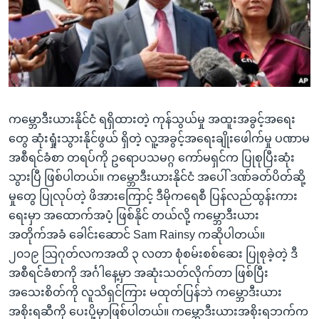
အ
သုတပဒေသာ အင်္ဂလိပ်စာ
ညွန်း
Learning English
စာမျက်နှာ
သို့
ဗွီအိုအေ လူမှုကွန်ယက်များ
ကျော်
ကြည့်
ကမ္ဘောဒီးယားနိုင်ငံ ရရှိထားတဲ့ ကုန်သွယ်မှု အထူးအခွင့်အရေး
ရန်
ဘာသာစကားများ
တွေ ဆုံးရှုံးသွားနိုင်ဖွယ် ရှိတဲ့ လူ့အခွင့်အရေးချိုးဖေါက်မှု ပဏာမ
ရှာဖွေ
အစီရင်ခံစာ တရပ်ကို ဥရောပသမဂ္ဂ ကော်မရှင်က ပြုစုပြီးဆုံး
ရန်
သွားပြီ ဖြစ်ပါတယ်။ ကမ္ဘောဒီးယားနိုင်ငံ အပေါ် ဒဏ်ခတ်ပိတ်ဆို့
နေရာ
မှုတွေ ပြုလုပ်တဲ့ ဖိအားကြောင့် ဒီမိုကရေစီ ပြန်လည်ထွန်းကား
သို့
ရေးမှာ အထောက်အပံ့ ဖြစ်နိုင် တယ်လို့ ကမ္ဘောဒီးယား
ကျော်
အတိုက်အခံ ခေါင်းဆောင် Sam Rainsy ကဆိုပါတယ်။
ရန်
၂၀၁၉ သြဂုတ်လကအထိ ၃ လတာ စုံစမ်းစစ်ဆေး ပြုစုခဲ့တဲ့ ဒီ
အစီရင်ခံစာကို အင်္ဂါနေ့မှာ အဆုံးသတ်လိုက်တာ ဖြစ်ပြီး
အသေးစိတ်ကို လူသိရှင်ကြား မထုတ်ပြန်ဘဲ ကမ္ဘောဒီးယား
အစိုးရဆီကို ပေးပို့မှာဖြစ်ပါတယ်။ ကမ္ဘောဒီးယားအစိုးရဘက်က