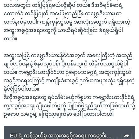
တလအတွင်း တုန့်ပြန်ရမယ်လို့ဆိုပါတယ်။ ဒီအစီရင်ခံစာရဲ့
ထောက်ခံ တင်ပြချက် အပေါ်မူတည်ပြီး ကမ္ဘောဒီးယားဟာ
လက်နက်မှတပါး ကျန်ကုန်သွယ်မှု အားလုံးအတွက် ရရှိထားတဲ့
အထူးအခွင့်အရေးတွေကို ယာယီရပ်ဆိုင်းခြင်း ခံရဖွယ်ရှိပါ
တယ်။
အထူးသဖြင့် ကမ္ဘောဒီးယားနိုင်ငံအတွက် အရေးကြီးတဲ့ အထည်
ချုပ်လုပ်ငန်းနဲ့ ဖိနပ်လုပ်ငန်း ပို့ကုန်တွေကို ထိခိုက်လာဖွယ်ရှိပါ
တယ်။ ကမ္ဘောဒီးယားနိုင်ငံဟာ ဥရောပသမဂ္ဂရဲ့ အထူးကုန်သွယ်
အခွင့်အရေးကြောင့် အကျိုးခံစားခွင့် ဒုတိယအများဆုံး ရရှိနေတဲ့
နိုင်ငံဖြစ်ပါတယ်။
ဒီလိုအခွင့်အရေးတွေ ရုပ်သိမ်းမယ့်ကိစ္စဟာ ကမ္ဘောဒီးယားနိုင်ငံရဲ့
လူ့အခွင့်အရေး ချိုးဖေါက်မှုကို ပြုပြင်ဖို့ရည်ရွယ်တာဖြစ်တယ်လို့
ဥရောပ သမဂ္ဂရဲ့ ကြေညာချက်မှာ ဖေါ်ပြထားပါတယ်။
EU ရဲ့ ကုန်သွယ်မှု အထူးအခွင့်အရေး ကမ္ဘောဒီးယား ယာယီဆုံးရှုံးဖွယ်ရှိ