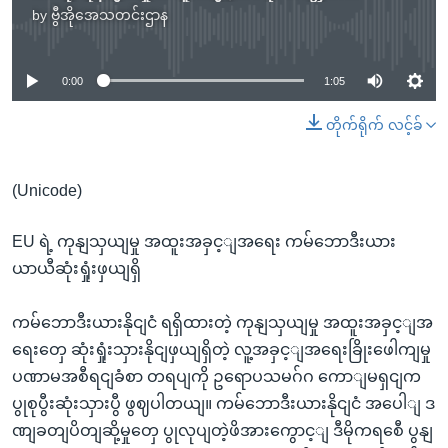
by
ဗွီအိုအေသတင်းဌာန
No media source currently available
0:00
1:05
တိုက်ရိုက် လင့်ခ်
(Unicode)
EU ရဲ့ ကုနျသှယျမှု အထူးအခှင့ျအရေး ကမ်ဘောဒီးယား
ယာယီဆုံးရှုံးဖှယျရှိ
ကမ်ဘောဒီးယားနိုငျငံ ရရှိထားတဲ့ ကုနျသှယျမှု အထူးအခှင့ျအ
ရေးတှေ ဆုံးရှုံးသှားနိုငျဖှယျရှိတဲ့ လူ့အခှင့ျအရေးခြိုးဖေါကျမှု
ပဏာမအစီရငျခံစာ တရပျကို ဥရောပသမဂ်ဂ ကောျမရှငျက
ပွုစုပွီးဆုံးသှားပွီ ဖွဈပါတယျ။ ကမ်ဘောဒီးယားနိုငျငံ အပေါျ ဒ
ဏျခတျပိတျဆို့မှုတှေ ပွုလုပျတဲ့ဖိအားကွောင့ျ ဒီမိုကရစေီ ပွနျ