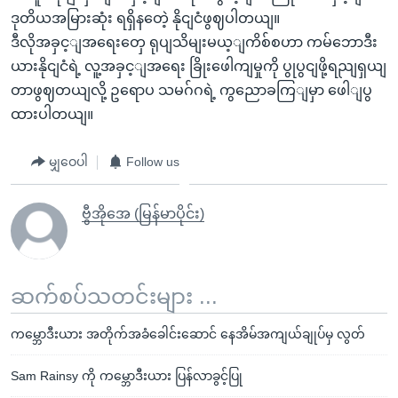
ဒုတိယအမြားဆုံး ရရှိနတေဲ့ နိုငျငံဖွဈပါတယျ။
ဒီလိုအခှင့ျအရေးတှေ ရုပျသိမျးမယ့ျကိစ်စဟာ ကမ်ဘောဒီး
ယားနိုငျငံရဲ့ လူ့အခှင့ျအရေး ခြိုးဖေါကျမှုကို ပွုပွငျဖို့ရညျရှယျ
တာဖွဈတယျလို့ ဥရောပ သမဂ်ဂရဲ့ ကွညောခကြျမှာ ဖေါျပွ
ထားပါတယျ။
မျှဝေပါ
Follow us
ဗွီအိုအေ (မြန်မာပိုင်း)
ဆက်စပ်သတင်းများ ...
ကမ္ဘောဒီးယား အတိုက်အခံခေါင်းဆောင် နေအိမ်အကျယ်ချုပ်မှ လွတ်
Sam Rainsy ကို ကမ္ဘောဒီးယား ပြန်လာခွင့်ပြု