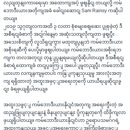
လညျထှနျးကားရေးမှာ အထောကျအပံ့ ဖွဈနိုငျ တယျလို့ ကမ်
ဘောဒီးယားအတိုကျအခံ ခေါငျးဆောငျ Sam Rainsy ကဆိုပါ
တယျ။
၂၀၁၉ သွဂုတျလကအထိ ၃ လတာ စုံစမျးစဈဆေး ပွုစုခဲ့တဲ့ ဒီ
အစီရငျခံစာကို အငျ်ဂါနေ့မှာ အဆုံးသတျလိုကျတာ ဖွဈပွီး
အသေးစိတျကို လူသိရှငျကွား မထုတျပွနျဘဲ ကမ်ဘောဒီးယား
အစိုးရဆီကို ပေးပို့မှာဖွဈပါတယျ။ ကမ်ဘောဒီးယားအစိုးရဘ
ကျက တလအတှငျး တုန့ျပွနျရမယျလို့ဆိုပါတယျ။ ဒီအစီရငျ
ခံစာရဲ့ထောကျခံ တငျပွခကြျ အပေါျမူတညျပွီး ကမ်ဘောဒီး
ယားဟာ လကျနကျမှတပါး ကနြျကုနျသှယျမှု အားလုံးအတှ
ကျ ရရှိထားတဲ့ အထူးအခှင့ျအရေးတှကေို ယာယီရပျဆိုငျးခွ
ငျး ခံရဖှယျရှိပါတယျ။
အထူးသဖွင့ျ ကမ်ဘောဒီးယားနိုငျငံအတှကျ အရေးကွီးတဲ့ အ
ထညျခြုပျလုပျငနျးနဲ့ ဖိနပျလုပျငနျး ပို့ကုနျတှကေို ထိခိုကျလာ
ဖှယျရှိပါတယျ။ ကမ်ဘောဒီးယားနိုငျငံဟာ ဥရောပသမဂ်ဂရဲ့
အထူးကုနျသှယျ အခှင့ျအရေးကွောင့ျ အကြိုးခံစားခှင့ျ