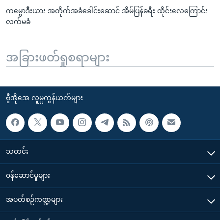
ကမ္ဗောဒီးယား အတိုက်အခံခေါင်းဆောင် အိမ်ပြန်ခရီး ထိုင်းလေကြောင်း
လက်မခံ
အခြားဖတ်ရှုစရာများ
ဗွီအိုအေ လူမှုကွန်ယက်များ
သတင်း
၀န်ဆောင်မှုများ
အပတ်စဉ်ကဏ္ဍများ