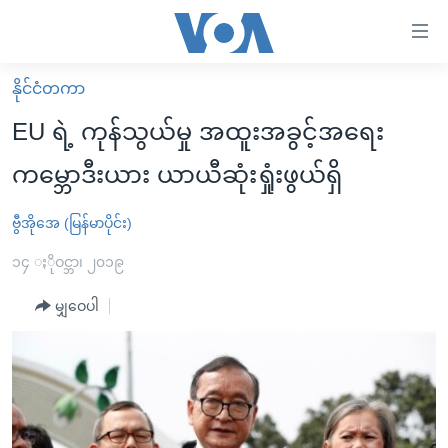
သုံး
ရ
လွယ်ကူ
နိုင်ငံတကာ
မူလစာမျက်နှာ
စေ
EU ရဲ့ ကုန်သွယ်မှု အထူးအခွင့်အရေး
မြန်မာ
သည့်
ကမ္ဘောဒီးယား ယာယီဆုံးရှုံးဖွယ်ရှိ
ကမ္ဘာ့သတင်းများ
Link
ဗွီဒီယို
နိုင်ငံတကာ
ဗွီအိုအေ (မြန်မာပိုင်း)
များ
သတင်းလွတ်လပ်ခွင့်
အမေရိကန်
၁၄ ႏိုဝင္ဘာ၊ ၂၀၁၉
ပင်မ
ရပ်ဝန်းတခု လမ်းတခု အလွန်
တရုတ်
အကြောင်းအရာ
မျှဝေပါ
သို့
အင်္ဂလိပ်စာလေ့လာမယ်
အစ္စရေး-ပါလက်စတိုင်း
ကျော်
အပတ်စဉ်ကဏ္ဍများ
အမေရိကန်သုံးအီဒီယံ
ကြည့်
ရေဒီယိုနှင့်ရုပ်သံ အချက်အလက်များ
မကြေးမုံရဲ့ အင်္ဂလိပ်စာ
ရေဒီယို
ရန်
ပင်မ
ရေဒီယို/တီဗွီအစီအစဉ်
ရုပ်ရှင်ထဲက အင်္ဂလိပ်စာ
တီဗွီ