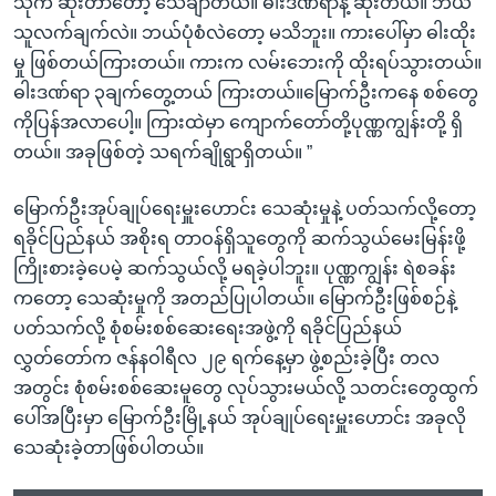
သိုက် ဆုံးတာတော့ သေချာတယ်။ ဓါးဒဏ်ရာနဲ့ ဆုံးတယ်။ ဘယ်
သူလက်ချက်လဲ။ ဘယ်ပုံစံလဲတော့ မသိဘူး။ ကားပေါ်မှာ ဓါးထိုး
မှု ဖြစ်တယ်ကြားတယ်။ ကားက လမ်းဘေးကို ထိုးရပ်သွားတယ်။
ဓါးဒဏ်ရာ ၃ချက်တွေ့တယ် ကြားတယ်။မြောက်ဦးကနေ စစ်တွေ
ကိုပြန်အလာပေါ့။ ကြားထဲမှာ ကျောက်တော်တို့ပုဏ္ဏကျွန်းတို့ ရှိ
တယ်။ အခုဖြစ်တဲ့ သရက်ချိုရွာရှိတယ်။ ”
မြောက်ဦးအုပ်ချုပ်ရေးမှူးဟောင်း သေဆုံးမှုနဲ့ ပတ်သက်လို့တော့
ရခိုင်ပြည်နယ် အစိုးရ တာဝန်ရှိသူတွေကို ဆက်သွယ်မေးမြန်းဖို့
ကြိုးစားခဲ့ပေမဲ့ ဆက်သွယ်လို့ မရခဲ့ပါဘူး။ ပုဏ္ဏကျွန်း ရဲစခန်း
ကတော့ သေဆုံးမှုကို အတည်ပြုပါတယ်။ မြောက်ဦးဖြစ်စဉ်နဲ့
ပတ်သက်လို့ စုံစမ်းစစ်ဆေးရေးအဖွဲ့ကို ရခိုင်ပြည်နယ်
လွှတ်တော်က ဇန်နဝါရီလ ၂၉ ရက်နေ့မှာ ဖွဲ့စည်းခဲ့ပြီး တလ
အတွင်း စုံစမ်းစစ်ဆေးမူတွေ လုပ်သွားမယ်လို့ သတင်းတွေထွက်
ပေါ်အပြီးမှာ မြောက်ဦးမြို့နယ် အုပ်ချုပ်ရေးမှူးဟောင်း အခုလို
သေဆုံးခဲ့တာဖြစ်ပါတယ်။