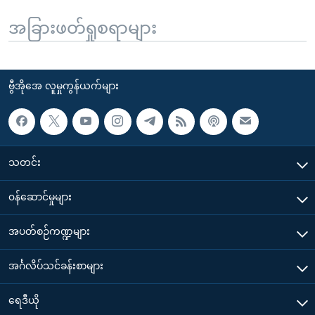
အခြားဖတ်ရှုစရာများ
ဗွီအိုအေ လူမှုကွန်ယက်များ
သတင်း
၀န်ဆောင်မှုများ
အပတ်စဉ်ကဏ္ဍများ
အင်္ဂလိပ်သင်ခန်းစာများ
ရေဒီယို