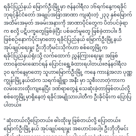
ရခိုင်ပြည်နယ် မြောက်ဦးမြို့မှာ ဇန်နဝါရီလ ၁၆ရက်နေ့ကရခိုင်
ဘုရင့်နိုင်ငံတော် အချုပ်အခြာအာဏာ ကျဆုံးတဲ့ ၂၃၃ နှစ်မြောက်
အထိမ်းအမှတ် အခမ်းအနားကို အာဏာပိုင်တွေက ပိတ်ပင်ခဲ့ရာ
က စလို့ ပဋိပက္ခတွေဖြစ်ခဲ့ပြီး ပစ်ခတ်မူတွေ ဖြစ်ခဲ့တာပါ။ ဒီ
ဖြစ်စဉ်နောက်ပိုင်းမှာတော့ ရခိုင်ပြည်နယ် မြောက်ဦးမြို့နယ်
အုပ်ချုပ်ရေးမှူး ဦးဘိုဘိုမင်းသိုက်ဟာ စစ်တွေမြို့က
ရခိုင်ပြည်နယ်ရုံးသို့ လက်ထောက် ညွှန်ကြားရေးမှူး အဖြစ်
တာဝန်ထမ်းဆောင်ရန် ပြောင်းရွှေ့ခံထားရပါတယ်။ဇန်နဝါရီလ
၃၀ ရက်နေ့မှာတော့ သူဟာမြောက်ဦးမြို့ ကနေ ကားနဲ့အလာ ပုဏ္ဏ
ကျွန်းမြို့နယ်ထဲက သရက်ချိုရွာ အနီး မှာ သူစီးလာတဲ့ကားက
လမ်းဘေးထိုးကျနေပြီး ဒဏ်ရာတွေနဲ့ သေဆုံးခဲ့တာဖြစ်တယ်လို့
စစ်တွေမြို့မှာရှိနေတဲ့ ရခိုင်အမျိုသားပါတီက ဦးခိုင်မိုးက ပြောပြ
ပါတယ်။
“ ဆုံးတယ်လို့ပြောတယ်။ ဓါးထိုးမှု ဖြစ်တယ်လို့ ပြောတယ်။
မြောက်ဦးမြို့နယ် အုပ်ချုပ်ရေးမှူး အဟောင်းပေါ့။ ဦးဘိုဘိုမင်း