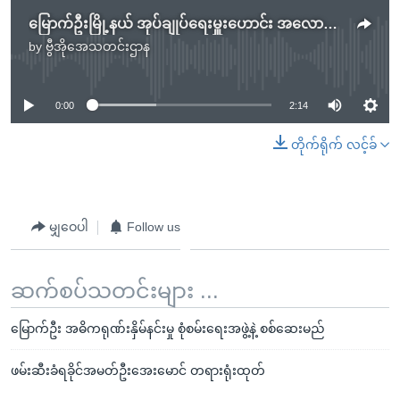
မြောက်ဦးမြို့နယ် အုပ်ချုပ်ရေးမှူးဟောင်း အလောင်း ပုဏ္ဏကျွန်းမြို့နယ် ရွာအနီး ကားလမ်းဘေးမှာတွေ
by
ဗွီအိုအေသတင်းဌာန
No media source currently available
0:00
2:14
တိုက်ရိုက် လင့်ခ်
မျှဝေပါ
Follow us
ဆက်စပ်သတင်းများ ...
မြောက်ဦး အဓိကရုဏ်းနှိမ်နင်းမှု စုံစမ်းရေးအဖွဲ့နဲ့ စစ်ဆေးမည်
ဖမ်းဆီးခံရခိုင်အမတ်ဦးအေးမောင် တရားရုံးထုတ်