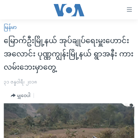
သုံး
ရ
လွယ်ကူ
မြန်မာ
မူလစာမျက်နှာ
စေ
မြောက်ဦးမြို့နယ် အုပ်ချုပ်ရေးမှူးဟောင်း
မြန်မာ
သည့်
အလောင်း ပုဏ္ဏကျွန်းမြို့နယ် ရွာအနီး ကား
ကမ္ဘာ့သတင်းများ
Link
လမ်းဘေးမှာတွေ့
ဗွီဒီယို
နိုင်ငံတကာ
များ
သတင်းလွတ်လပ်ခွင့်
အမေရိကန်
ပင်မ
၃၁ ဇန္နဝါရီ၊ ၂၀၁၈
ရပ်ဝန်းတခု လမ်းတခု အလွန်
တရုတ်
အကြောင်းအရာ
မျှဝေပါ
သို့
အင်္ဂလိပ်စာလေ့လာမယ်
အစ္စရေး-ပါလက်စတိုင်း
ကျော်
အပတ်စဉ်ကဏ္ဍများ
အမေရိကန်သုံးအီဒီယံ
ကြည့်
ရေဒီယိုနှင့်ရုပ်သံ အချက်အလက်များ
မကြေးမုံရဲ့ အင်္ဂလိပ်စာ
ရေဒီယို
ရန်
ပင်မ
ရေဒီယို/တီဗွီအစီအစဉ်
ရုပ်ရှင်ထဲက အင်္ဂလိပ်စာ
တီဗွီ