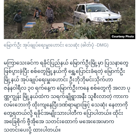
အ
သုတပဒေသာ အင်္ဂလိပ်စာ
ညွန်း
Learning English
စာမျက်နှာ
သို့
ဗွီအိုအေ လူမှုကွန်ယက်များ
ကျော်
ကြည့်
မြောက်ဦး အုပ်ချုပ်ရေးမှူးဟောင်း သေဆုံး (ဓါတ်ပုံ -DMG)
ရန်
ဘာသာစကားများ
ရှာဖွေ
မကြာသေးခင်က ရခိုင်ပြည်နယ် မြောက်ဦးမြို့မှာ ပြသနာတွေ
ရန်
ဖြစ်ပွားခဲ့ပြီး စစ်တွေမြို့နယ်ကို ရွှေ့ပြောင်းခံရတဲ့ မြောက်ဦး
နေရာ
မြို့နယ် အုပ်ချုပ်ရေးမှူးဟောင်း ဦးဘိုဘိုမင်းသိုက်ဟာ
သို့
ဇန်နဝါရီလ ၃၀ ရက်နေ့က မြောက်ဦးကနေ စစ်တွေကို အလာ ပု
ကျော်
ဏ္ဏကျွန်း မြို့နယ်ထဲက သရက်ချိုရွာအနီး သူစီးလာတဲ့ ကားက
ရန်
လမ်းဘေးကို ထိုးကျနေပြီးဒဏ်ရာများဖြင့် သေဆုံး နေတာကို
တွေ့ရတယ်လို့ ရခိုင်အမျိုးသားပါတီက ပြောပါတယ်။ ထိုင်း
အခြေစိုက် ဗွီအိုအေ သတင်းထောက် မအေးအေးမာက
သတင်းပေးပို့ ထားပါတယ်။