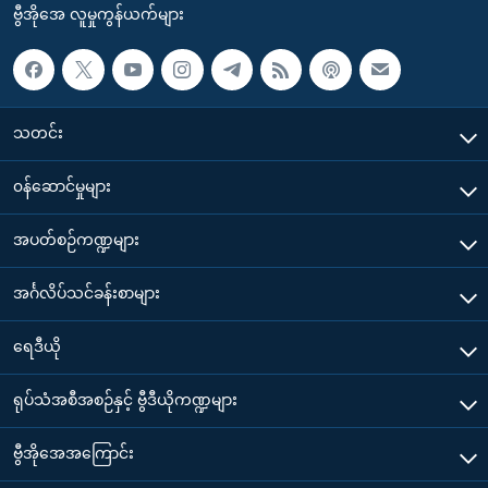
ဗွီအိုအေ လူမှုကွန်ယက်များ
သတင်း
၀န်ဆောင်မှုများ
အပတ်စဉ်ကဏ္ဍများ
အင်္ဂလိပ်သင်ခန်းစာများ
ရေဒီယို
ရုပ်သံအစီအစဉ်နှင့် ဗွီဒီယိုကဏ္ဍများ
ဗွီအိုအေအကြောင်း