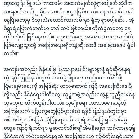
ဏ္ဍားကျွန်းမြို့နယ် ကားလမ်း အထက်မျက်လှဲရွာပေါ့နော် အဲ့ဒီက
အနောက်ဘက် ၂ မိုင်လောက်အကွာ ဖြစ်တယ်။ နောက်ထပ် တခါ
နေပြီးတော့မှ ဒီဘူးသီးတောင်ကားလမ်းမှာ ရှိတဲ့ ရွာပေါ့နော်… အဲ့
ဒီရွာရဲ့မြောက်ဘက်မှာ တခါထပ်ဖြစ်တယ်။ တိုက်ပွဲကတော့ နေ့
တိုင်းလိုလို ဖြစ်နေတယ်။ ဒုက္ခသည်တွေ အနေအထားကလည်းပဲ
ပြန်လျော့သွားဖို့ အခြေအနေမရှိဘဲနဲ့ ဆိုးလာဖို့ အခြေအနေပဲ ရှိပါ
တယ်။”
အကျပ်အတည်း စိန်ခေါ်မှု ပြဿနာပေါင်းများစွာနဲ့ ရင်ဆိုင်နေရ
တဲ့ ရခိုင်ပြည်နယ်တွက် ဒေသဖွံ့ဖြိုးရေး တည်ဆောက်နိုင်ဖို့
ငြိမ်းချမ်းရေးကို အမြန်ဆုံး တည်ဆောက်ကြဖို့ အရေးကြီးနေပြီ
လို့လည်း နိုင်ငံရေးပါတီတွေ၊ လူမှုအဖွဲ့အစည်းတွေနဲ့ ကူညီပေးနေ
သူတွေက တိုက်တွန်းပါတယ်။ လူမျိုးရေး ဘာသာရေးဆန်တဲ့
အကြမ်းဖက် ပဋိပက္ခတွေဖြစ်ပွားခဲ့တဲ့ ရခိုင်ပြည်နယ်တွင်းမှာ
စစ်တပ်နဲ့ နယ်ခြေခံ လုံခြုံရေးတပ်တွေရဲ့ နယ်မြေ ရှင်းလင်းမှု
တွေကြောင့် ရိုဟင်ဂျာ မူဆလင်သိန်းချီ အိမ်နီးချင်း ဘင်္ဂလားဒေ့ရှ်
နိုင်ငံဘက် တိမ်းရှောင်နေရဆဲ အခြေအနေမှာ ရခိုင်တိုင်းရင်းသား