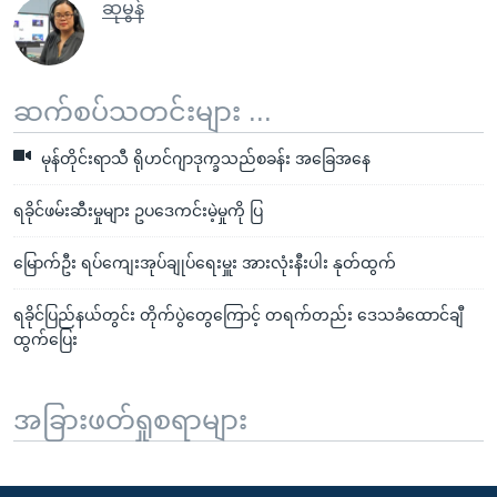
ဆုမွန်
ဆက်စပ်သတင်းများ ...
မုန်တိုင်းရာသီ ရိုဟင်ဂျာဒုက္ခသည်စခန်း အခြေအနေ
ရခိုင်ဖမ်းဆီးမှုများ ဥပဒေကင်းမဲ့မှုကို ပြ
မြောက်ဦး ရပ်ကျေးအုပ်ချုပ်ရေးမှူး အားလုံးနီးပါး နုတ်ထွက်
ရခိုင်ပြည်နယ်တွင်း တိုက်ပွဲတွေကြောင့် တရက်တည်း ဒေသခံထောင်ချီ
ထွက်ပြေး
အခြားဖတ်ရှုစရာများ