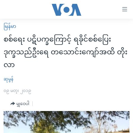
သုံး
ရ
လွယ်ကူ
မြန်မာ
မူလစာမျက်နှာ
စေ
စစ်ရေး ပဋိပက္ခကြောင့် ရခိုင်စစ်ပြေး
မြန်မာ
သည့်
ဒုက္ခသည်ဦးရေ တသောင်းကျော်အထိ တိုး
ကမ္ဘာ့သတင်းများ
Link
လာ
ဗွီဒီယို
နိုင်ငံတကာ
များ
သတင်းလွတ်လပ်ခွင့်
အမေရိကန်
ပင်မ
ဆုမွန်
ရပ်ဝန်းတခု လမ်းတခု အလွန်
တရုတ်
အကြောင်းအရာ
၀၉ မတ္၊ ၂၀၁၉
သို့
အင်္ဂလိပ်စာလေ့လာမယ်
အစ္စရေး-ပါလက်စတိုင်း
ကျော်
မျှဝေပါ
အပတ်စဉ်ကဏ္ဍများ
အမေရိကန်သုံးအီဒီယံ
ကြည့်
ရေဒီယိုနှင့်ရုပ်သံ အချက်အလက်များ
မကြေးမုံရဲ့ အင်္ဂလိပ်စာ
ရေဒီယို
ရန်
ပင်မ
ရေဒီယို/တီဗွီအစီအစဉ်
ရုပ်ရှင်ထဲက အင်္ဂလိပ်စာ
တီဗွီ