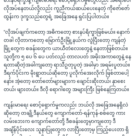
စားနပ်ရိက္ခာနဲ့ ကျမ်းမာရေး စောင့်ရှောက်မှုတွေလည်း အရေးပေါ်
လိုအပ်နေတယ်လို့လည်း ကူညီကယ်ဆယ်ပေးနေတဲ့ ကိုဇော်ဇော်
ထွန်းက ဒုက္ခသည်တွေရဲ့ အခြေအနေ ရှင်းပြပါတယ်။
“လိုအပ်ချက်ကတော့ အဓိကတော့ စားနပ်ရိက္ခာဖြစ်မယ်။ နောက်
တခါ လိုတာကတော့ မြောက်ဦးမြို့နယ်က လွဲပြီးတော့ ကျန်တဲ့
မြို့တွေက စခန်းတွေက ယာယီတဲလေးတွေနဲ့ နေတာဖြစ်တယ်။
သူတို့က ၅ ပေ ၆ ပေ ပတ်လည် တာလပတ် အမိုးအကာတွေနဲ့ နေ
ရတာဆိုတဲ့အခါကျတော့ ရာသီဥတုပူတဲ့ အခါမှာ အရမ်းပူတယ်။
ဒီရက်ပိုင်းက မိုးရွာတယ်ဆိုတော့ ပူလိုက်အေးလိုက် ဖြစ်တာပေါ့
နော်။ အဲ့တော့ တော်တော်များများက ချောင်းဆိုးတယ်၊ နှာစေး
တယ်၊ ဖျားတယ်။ ဒီလို ရောဂါတွေ အများကြီး ဖြစ်နေကြတယ်။
ကျန်းမာရေး စောင့်ရှောက်မှုကလည်း ဘယ်လို အခြေအနေရှိလဲ
ဆိုတော့ တချို့ဒီနယ်တွေ ကျောက်တော်-ရန်ကုန်-စစ်တွေ ကား
လမ်းဘေးက ကျောက်တော်တို့ ဒီစခန်းတွေမှာကျတော့ ဒီ
အချိန်ပိုင်းလေး သူနာပြုတွေက လာပြီးတော့မှ ကြည့်ပေးတာ ရှိ