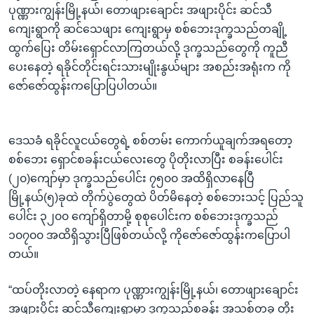
ပုဏ္ဏားကျွန်းမြို့နယ်၊ တောဖျားချောင်း အဖျားပိုင်း ဆင်သီ
ကျေးရွာကို ဆင်သေဖျား ကျေးရွာမှ စစ်ဘေးဒုက္ခသည်တချို့
ထွက်ပြေး တိမ်းရှောင်လာကြတယ်လို့ ဒုက္ခသည်တွေကို ကူညီ
ပေးနေတဲ့ ရခိုင်တိုင်းရင်းသားမျိုးနွယ်များ အစည်းအရုံးက ကို
ဇော်ဇော်ထွန်းကပြောပြပါတယ်။
ဒေသခံ ရခိုင်လူငယ်တွေရဲ့ စစ်တမ်း ကောက်ယူချက်အရတော့
စစ်ဘေး ရှောင်စခန်းငယ်လေးတွေ ပိုတိုးလာပြီး စခန်းပေါင်း
(၂၀)ကျော်မှာ ဒုက္ခသည်ပေါင်း ၇၅၀၀ အထိရှိလာနေပြီ
မြို့နယ်(၅)ခုထဲ တိုက်ပွဲတွေထဲ ပိတ်မိနေတဲ့ စစ်ဘေးသင့် ပြည်သူ
ပေါင်း ၃၂၀၀ ကျော်ရှိတာမို့ စုစုပေါင်းက စစ်ဘေးဒုက္ခသည်
၁၀၇၀၀ အထိရှိသွားပြီဖြစ်တယ်လို့ ကိုဇော်ဇော်ထွန်းကပြောပါ
တယ်။
“ထပ်တိုးလာတဲ့ နေရာက ပုဏ္ဏားကျွန်းမြို့နယ်၊ တောဖျားချောင်း
အဖျားပိုင်း ဆင်သီကျေးရွာမှာ ဒုက္ခသည်စခန်း အသစ်တခု တိုး