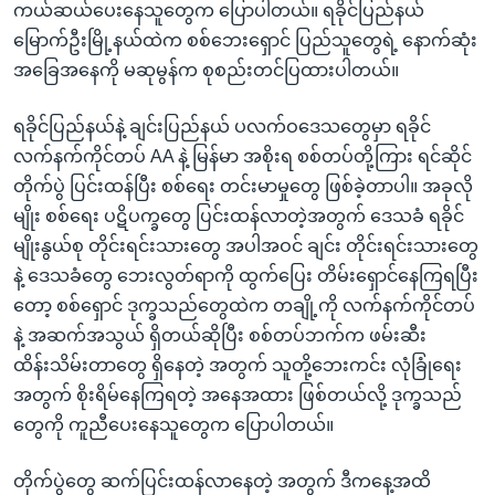
ကယ်ဆယ်ပေးနေသူတွေက ပြောပါတယ်။ ရခိုင်ပြည်နယ်
မြောက်ဦးမြို့နယ်ထဲက စစ်ဘေးရှောင် ပြည်သူတွေရဲ့ နောက်ဆုံး
အခြေအနေကို မဆုမွန်က စုစည်းတင်ပြထားပါတယ်။
ရခိုင်ပြည်နယ်နဲ့ ချင်းပြည်နယ် ပလက်ဝဒေသတွေမှာ ရခိုင်
လက်နက်ကိုင်တပ် AA နဲ့ မြန်မာ အစိုးရ စစ်တပ်တို့ကြား ရင်ဆိုင်
တိုက်ပွဲ ပြင်းထန်ပြီး စစ်ရေး တင်းမာမှုတွေ ဖြစ်ခဲ့တာပါ။ အခုလို
မျိုး စစ်ရေး ပဋိပက္ခတွေ ပြင်းထန်လာတဲ့အတွက် ဒေသခံ ရခိုင်
မျိုးနွယ်စု တိုင်းရင်းသားတွေ အပါအဝင် ချင်း တိုင်းရင်းသားတွေ
နဲ့ ဒေသခံတွေ ဘေးလွတ်ရာကို ထွက်ပြေး တိမ်းရှောင်နေကြရပြီး
တော့ စစ်ရှောင် ဒုက္ခသည်တွေထဲက တချို့ကို လက်နက်ကိုင်တပ်
နဲ့ အဆက်အသွယ် ရှိတယ်ဆိုပြီး စစ်တပ်ဘက်က ဖမ်းဆီး
ထိန်းသိမ်းတာတွေ ရှိနေတဲ့ အတွက် သူတို့ဘေးကင်း လုံခြုံရေး
အတွက် စိုးရိမ်နေကြရတဲ့ အနေအထား ဖြစ်တယ်လို့ ဒုက္ခသည်
တွေကို ကူညီပေးနေသူတွေက ပြောပါတယ်။
တိုက်ပွဲတွေ ဆက်ပြင်းထန်လာနေတဲ့ အတွက် ဒီကနေ့အထိ