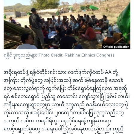
အ
သုတပဒေသာ အင်္ဂလိပ်စာ
ညွန်း
Learning English
စာမျက်နှာ
သို့
ဗွီအိုအေ လူမှုကွန်ယက်များ
ကျော်
ကြည့်
ရန်
ဘာသာစကားများ
ရခိုင် ဒုက္ခသည်များ Photo Credit: Rakhine Ethnics Congress
ရှာဖွေ
ရန်
အစိုးရတပ်နဲ့ ရခိုင်တိုင်းရင်းသား လက်နက်ကိုင်တပ် AA တို့
နေရာ
အကြား တိုက်ပွဲတွေ အပြင်းအထန် ဆက်ဖြစ်နေတာမို့ ဒေသခံ
သို့
တွေ ဘေးလွတ်ရာကို ထွက်ပြေး တိမ်းရှောင်နေကြရတာ အခုဆို
ကျော်
ရင် စစ်ဘေးရှောင် ပြည်သူ တသောင်း ကျော်သွားပြီ ဖြစ်ပါတယ်။
ရန်
အနီးနားကျေးရွာတွေမှာ ယာယီ ဒုက္ခသည် စခန်းငယ်လေးတွေ ပို
တိုးလာသလို စခန်းပေါင်း ၂၀ကျော်က စစ်ပြေး ဒုက္ခသည်တွေ
အတွက် အဓိက စားနပ်ရိက္ခာ နေထိုင်ရေးနဲ့ ကျန်းမာရေး
စောင့်ရှောက်မှုတွေ အရေးပေါ် လိုအပ်နေတယ်လို့လည်း ကူညီ