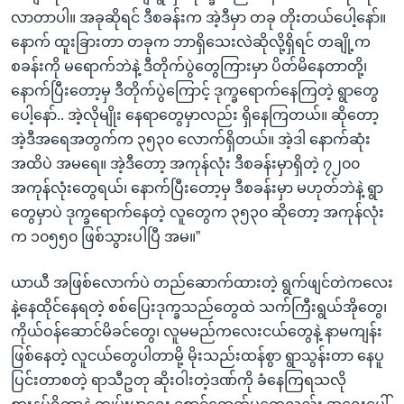
လာတာပါ။ အခုဆိုရင် ဒီစခန်းက အဲ့ဒီမှာ တခု တိုးတယ်ပေါ့နော်။
နောက် ထူးခြားတာ တခုက ဘာရှိသေးလဲဆိုလို့ရှိရင် တချို့က
စခန်းကို မရောက်ဘဲနဲ့ ဒီတိုက်ပွဲတွေကြားမှာ ပိတ်မိနေတာတို့၊
နောက်ပြီးတော့မှ ဒီတိုက်ပွဲကြောင့် ဒုက္ခရောက်နေကြတဲ့ ရွာတွေ
ပေါ့နော်.. အဲ့လိုမျိုး နေရာတွေမှာလည်း ရှိနေကြတယ်။ ဆိုတော့
အဲ့ဒီအရေအတွက်က ၃၅၃၀ လောက်ရှိတယ်။ အဲ့ဒါ နောက်ဆုံး
အထိပဲ အမရေ။ အဲ့ဒီတော့ အကုန်လုံး ဒီစခန်းမှာရှိတဲ့ ၇၂၀၀
အကုန်လုံးတွေရယ်၊ နောက်ပြီးတော့မှ ဒီစခန်းမှာ မဟုတ်ဘဲနဲ့ ရွာ
တွေမှာပဲ ဒုက္ခရောက်နေတဲ့ လူတွေက ၃၅၃၀ ဆိုတော့ အကုန်လုံး
က ၁၀၅၅၀ ဖြစ်သွားပါပြီ အမ။”
ယာယီ အဖြစ်လောက်ပဲ တည်ဆောက်ထားတဲ့ ရွက်ဖျင်တဲကလေး
နဲ့နေထိုင်နေရတဲ့ စစ်ပြေးဒုက္ခသည်တွေထဲ သက်ကြီးရွယ်အိုတွေ၊
ကိုယ်ဝန်ဆောင်မိခင်တွေ၊ လူမမည်ကလေးငယ်တွေနဲ့ နာမကျန်း
ဖြစ်နေတဲ့ လူငယ်တွေပါတာမို့ မိုးသည်းထန်စွာ ရွာသွန်းတာ နေပူ
ပြင်းတာစတဲ့ ရာသီဥတု ဆိုးဝါးတဲ့ဒဏ်ကို ခံနေကြရသလို