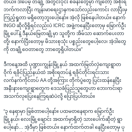
တယ်။ ဒါပေမဲ့ တချို့ အတွင်းပိုင်း စခန်းတွေမှာ ကျတော့ အစိုးရ
ဘက်ကလာပြီး ကျန်းမာရေးဌာနကသော်လည်းကောင်း လာပြီးမှ
ကြည့်ရှုတာ မရှိတော့ဘူးပေါ့နော်။ အဲ့လို ဖြစ်နေပါတယ်။ နောက်
INGO ဆိုလို့ရှိရင်လည်းပဲ ICRC အဖွဲ့ကနေပြီးတော့မှ မြောက်ဦး
မြို့ပေါ်နဲ့ ဒီနယ်မြေတချို့မှာ သူတို့က အိမ်သာ ဆောက်ပေးတာ
တို့၊ နောက်ပြီးတော့မှ မိသားစုသုံး ပစ္စည်းတွေပေါ့လေ၊ အဲ့ဒါတွေ
ကို တချို့ဝေတာတွေ ဘာတွေရှိပါတယ်။”
ဒီကနေ့အထိ ပုဏ္ဍားကျွန်းမြို့နယ် အထက်မြတ်လှဲကျေးရွာတ
ဝိုက် ရခိုင်ပြည်နယ်ထဲ အစိုးရတပ်နဲ့ ရခိုင်တိုင်းရင်းသား
လက်နက်ကိုင်တပ် AA တို့အကြား တိုက်ပွဲတွေ ပြင်းထန်နေပြီး
အနီးနားကျေးရွာတွေက ဒေသခံပြည်သူတွေဟာ ဘေးကင်းရာ
အသက်လုပြေးနေကြရဆဲပဲလို့ ပြောပြပါတယ်။
“၃ နေရာမှာ ဖြစ်တာပေါ့နော်။ ပထမတနေရာက မြောက်ဦး
မြို့နယ်၊ လေးမြို့ချောင်း အထက်မှာရှိတဲ့ သားပေါက်ဆိုတဲ့ ရွာ
ပေါ့နော်… အဲ့ဒီမှာ ဖြစ်တယ်။ နောက်ထက်တခါ နေပြီးတော့မှ ပု