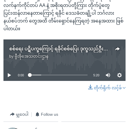
လက်နက်ကိုင်တပ် AA နဲ့ အစိုးရတပ်တို့ကြား တိုက်ပွဲတွေ
ပြင်းထန်လာနေတာကြောင့် ရခိုင် ဒေသခံတချို့ပါ ဘင်္ဂလား
နယ်စပ်ဘက် တွေအထိ တိမ်းရှောင်နေကြရတဲ့ အနေအထား ဖြစ်
ပါတယ်။
စစ်ရေး ပဋိပက္ခကြောင့် ရခိုင်စစ်ပြေး ဒုက္ခသည်ဦးရေ တသောင်းကျော်အထိတိုးလာ
by
ဗွီအိုအေသတင်းဌာန
No media source currently available
0:00
5:20
တိုက်ရိုက် လင့်ခ်
မျှဝေပါ
Follow us