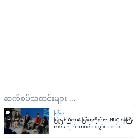
ဆက်စပ်သတင်းများ ...
မြန်မာ
မြူးနစ်ညီလာခံ မြန်မာကိုယ်စား NUG ဝန်ကြီး
တက်ရောက် “တပတ်အတွင်းသတင်း”