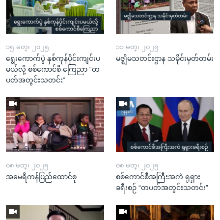
၁၅ မတ္၊ ၂၀၂၅
၁၁ မတ္၊ ၂၀၂၅
ရွေးကောက်ပွဲ နှစ်ကုန်ပိုင်းကျင်းပ
မဇ္ဈိမသတင်းဌာန သမိုင်းမှတ်တမ်း
မယ်လို့ စစ်ကောင်စီ ကြေညာ “တ
ပတ်အတွင်းသတင်း”
၀၈ မတ္၊ ၂၀၂၅
၀၈ မတ္၊ ၂၀၂၅
အမေရိကန်ပြည်ထောင်စု
စစ်ကောင်စီအကြီးအကဲ ရုရှား
ခရီးစဉ် “တပတ်အတွင်းသတင်း”