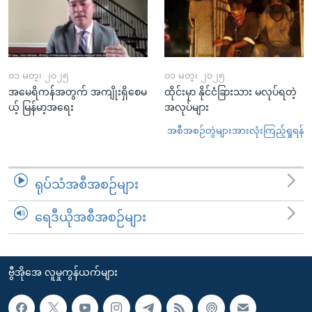
၀၁ မတ္၊ ၂၀၂၅
၀၁ မတ္၊ ၂၀၂၅
အမေရိကန်အတွက် အကျိုးရှိစေမ
ထိုင်းမှာ နိုင်ငံခြားသား မလုပ်ရတဲ့
ယ့် မြန်မာ့အရေး
အလုပ်များ
အစီအစဉ်တွဲများအားလုံးကြည့်ရှုရန်
ရုပ်သံအစီအစဉ်များ
ရေဒီယိုအစီအစဉ်များ
ဗွီအိုအေ လူမှုကွန်ယက်များ