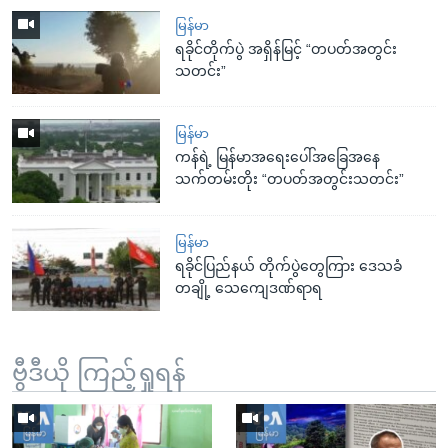
မြန်မာ
ရခိုင်တိုက်ပွဲ အရှိန်မြင့် “တပတ်အတွင်း
သတင်း”
မြန်မာ
ကန်ရဲ့ မြန်မာအရေးပေါ်အခြေအနေ
သက်တမ်းတိုး “တပတ်အတွင်းသတင်း”
မြန်မာ
ရခိုင်ပြည်နယ် တိုက်ပွဲတွေကြား ဒေသခံ
တချို့ သေကျေဒဏ်ရာရ
ဗွီဒီယို ကြည့်ရှုရန်