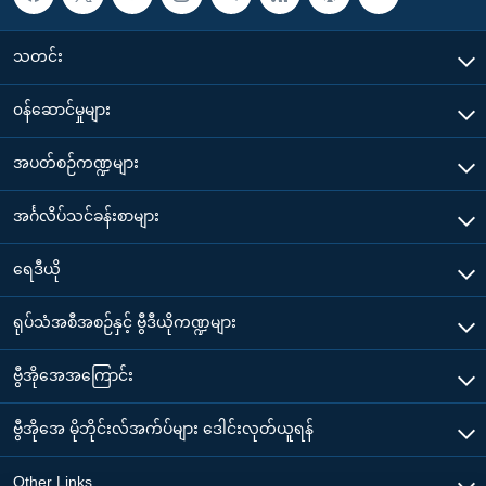
သတင်း
၀န်ဆောင်မှုများ
အပတ်စဉ်ကဏ္ဍများ
အင်္ဂလိပ်သင်ခန်းစာများ
ရေဒီယို
ရုပ်သံအစီအစဉ်နှင့် ဗွီဒီယိုကဏ္ဍများ
ဗွီအိုအေအကြောင်း
ဗွီအိုအေ မိုဘိုင်းလ်အက်ပ်များ ဒေါင်းလုတ်ယူရန်
Other Links