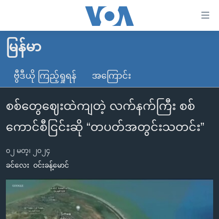
သုံး
ရ
လွယ်ကူ
မြန်မာ
မူလစာမျက်နှာ
စေ
မြန်မာ
ဗွီဒီယို ကြည့်ရှုရန်
အကြောင်း
သည့်
ကမ္ဘာ့သတင်းများ
Link
စစ်တွေဈေးထဲကျတဲ့ လက်နက်ကြီး စစ်
ဗွီဒီယို
နိုင်ငံတကာ
များ
သတင်းလွတ်လပ်ခွင့်
အမေရိကန်
ကောင်စီငြင်းဆို “တပတ်အတွင်းသတင်း”
ပင်မ
ရပ်ဝန်းတခု လမ်းတခု အလွန်
တရုတ်
အကြောင်းအရာ
၀၂ မတ္၊ ၂၀၂၄
သို့
အင်္ဂလိပ်စာလေ့လာမယ်
အစ္စရေး-ပါလက်စတိုင်း
ခင်လေး
ဝင်းခန့်မောင်
ကျော်
အပတ်စဉ်ကဏ္ဍများ
အမေရိကန်သုံးအီဒီယံ
ကြည့်
ရေဒီယိုနှင့်ရုပ်သံ အချက်အလက်များ
မကြေးမုံရဲ့ အင်္ဂလိပ်စာ
ရေဒီယို
ရန်
ပင်မ
ရေဒီယို/တီဗွီအစီအစဉ်
ရုပ်ရှင်ထဲက အင်္ဂလိပ်စာ
တီဗွီ