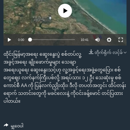
အ
သုတပဒေသာ အင်္ဂလိပ်စာ
ညွန်း
Learning English
No media source currently available
စာမျက်နှာ
သို့
ဗွီအိုအေ လူမှုကွန်ယက်များ
ကျော်
0:00
10:41
ကြည့်
ရန်
တိုက်ရိုက် လင့်ခ်
ဘာသာစကားများ
ထိုင်းမြန်မာ့အရေး ဆွေးနွေးပွဲ စစ်တပ်လူ့
ရှာဖွေ
အခွင့်အရေး ချိုးဖောက်မှုများ သေချာ
ရန်
အရေးယူရေး ဆွေးနွေးသင့်ဟု လူ့အခွင့်ရေးအဖွဲ့တွေပြော၊ စစ်
နေရာ
တွေဈေး လက်နက်ကြီးပစ်လို့ အရပ်သား ၁၂ ဦး သေဆုံးမှု စစ်
သို့
ကောင်စီ AA ကို ပြန်လက်ညှိုးထိုး၊ ဒီလို တပတ်အတွင်း ထိပ်တန်း
ကျော်
ရောက် သတင်းတွေကို မခင်လေးနဲ့ ကိုဝင်းခန့်မောင် တင်ပြထား
ရန်
ပါတယ်။
မျှဝေပါ