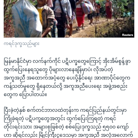
အ
သုတပဒေသာ အင်္ဂလိပ်စာ
ညွန်း
Learning English
စာမျက်နှာ
သို့
ဗွီအိုအေ လူမှုကွန်ယက်များ
ကျော်
ကြည့်
ကရင်ဒုက္ခသည်များ
ရန်
ဘာသာစကားများ
ရှာဖွေ
မြန်မာနိုင်ငံမှာ လက်နက်ကိုင် ပဋိပက္ခတွေကြောင့် အိုးအိမ်စွန့်ခွာ
ရန်
ထွက်ပြေးနေရသူတွေ ပိုများလာနေချိန်မှာပဲ၊ လိုအပ်တဲ့
နေရာ
အကူအညီ အထောက်အပံ့တွေ ပေးပို့နိုင်ရေး အာဏာပိုင်တွေက
သို့
ကန့်သတ်မှုတွေ ရှိနေတယ်လို့ အကူအညီပေးရေး အဖွဲ့အစည်း
ကျော်
တွေက ပြောပါတယ်။
ရန်
ပြီးခဲ့တဲ့နှစ် စက်တင်ဘာလထဲတုန်းက ကရင်ပြည်နယ်တွင်းမှာ
ကြုံခဲ့ရတဲ့ ပဋိပက္ခတွေအတွင်း ထွက်ပြေးကြရတဲ့ ကရင်
တိုင်းရင်းသား အများစုဖြစ်တဲ့ စစ်ပြေးဒုက္ခသည် ၅၅၀၀ ကျော်
ဟာ ဆိုရင်လည်း မြိုင်ကြီးငူဒေသမှာ အကူအညီ အလုံအလောက်