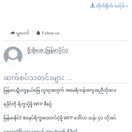
တိုက်ရိုက် လင့်ခ်
မျှဝေပါ
Follow us
ဗွီအိုအေ (မြန်မာပိုင်း)
ဆက်စပ်သတင်းများ ...
မြန်မာပဋိပက္ခနယ်မြေ လူထုအတွက် အမေရိကန်အကူအညီတိုးပေး
ရခိုင်ကို ရိက္ခာပို့ဖို့ WFP စီစဉ်
မြန်မာနိုင်ငံ စားနပ်ရိက္ခာထောက်ပံ့ဖို့ WFP ဒေါ်လာ သန်း ၄၀ လိုအပ်
ဒေသလုံခြုံရေး ရေရှည် အာမခံချက် ရှိဖို့လို