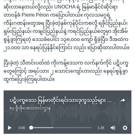
ဆိုးလာနေတယ်လို့လည်း UNOCHA ရဲ့ မြန်မာနိုင်ငံဆိုင်ရာ
တာဝန်ခံ Pierre Péron ကပြောပါတယ်။ ကုလသမဂ္ဂရဲ့
ကိန်းဂဏန်းတွေအရ ပြီးခဲ့တဲ့နှစ်ကုန်ပိုင်းကစလို့ ရခိုင်ပြည်နယ်၊
ရှမ်းပြည်နယ်၊ ကချင်ပြည်နယ်နဲ့ ကရင်ပြည်နယ်တွေမှာ အိုးအိမ်
စွန့်ခွာကြရတဲ့ ဒေသခံပေါင်း ၁၃၈,၀၀၀ ကျော် ရှိခဲ့ပြီး၊ ဒီအထဲက
၂၁,၀၀၀ သာ နေရပ်ပြန်နိုင်ကြောင်း လည်း ပြောဆိုထားပါတယ်။
ပြီးခဲ့တဲ့ သီတင်းပတ်ထဲ ကိုးကန့်ဒေသက လက်နက်ကိုင် ပဋိပက္ခ
တွေကြောင့် အရပ်သား ၂ သောင်းကျော်ဟာလည်း နေရပ်စွန့်ခွာ
ထွက်ပြေးခဲ့ကြရပါတယ်။
ပဋိပက္ခဒေသ မြန်မာတိုင်းရင်းသားဒုက္ခသည်များ အကူအညီမလုံလောက်
by
ဗွီအိုအေသတင်းဌာန
No media source currently available
0:00
1:28