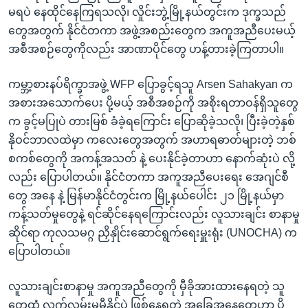
မရပဲ နေထိုင်နေကြရသလို၊ လှိုင်းဘွဲ့မြို့နယ်တွင်းက ဒုက္ခသည်
တွေအတွက် နိုင်ငံတကာ အဖွဲ့အစည်းတွေက အကူအညီပေးမယ့်
အစီအစဉ်တွေကိုလည်း အာဏာပိုင်တွေ ဟန့်တားခဲ့ကြတာပါ။
ကမ္ဘာ့စားနပ်ရိက္ခာအဖွဲ့ WFP ပြောခွင့်ရသူ Arsen Sahakyan က
အစားအသောက်ပေး ပို့မယ့် အစီအစဉ်ကို အစိုးရတာဝန်ရှိသူတွေ
က ခွင့်မပြုပဲ တားမြစ် ခံခဲ့ရကြောင်း ပြောဆိုခဲ့သလို၊ ပြီးခဲ့တဲ့နှစ်
နိုဝင်ဘာလထဲမှာ ကလေးတွေအတွက် အဟာရဓာတ်များတဲ့ ဘစ်
စကစ်တွေကို အကန့်အသတ် နဲ့ ပေးနိုင်ခဲ့တာဟာ နောက်ဆုံးပဲ လို့
လည်း ပြောပါတယ်။ နိုင်ငံတကာ အကူအညီပေးရေး အေဂျင်စီ
တွေ အနေ နဲ့ မြန်မာနိုင်ငံတွင်းက မြို့နယ်ပေါင်း ၂၁ မြို့နယ်မှာ
ကန့်သတ်မှုတွေနဲ့ ရင်ဆိုင်နေရကြောင်းလည်း လူသားချင်း စာနာမှု
ဆိုင်ရာ ကုလသမဂ္ဂ ညှိနှိုင်းဆောင်ရွက်ရေးမှူးရုံး (UNOCHA) က
ပြောပါတယ်။
လူသားချင်းစာနာမှု အကူအညီတွေကို မှီခိုအားထားနေရတဲ့ သူ
တွေထံ လက်လှမ်းမမှီနိုင်ပဲ ဖြစ်နေရတဲ့ အခြေအနေတွေဟာ ပို