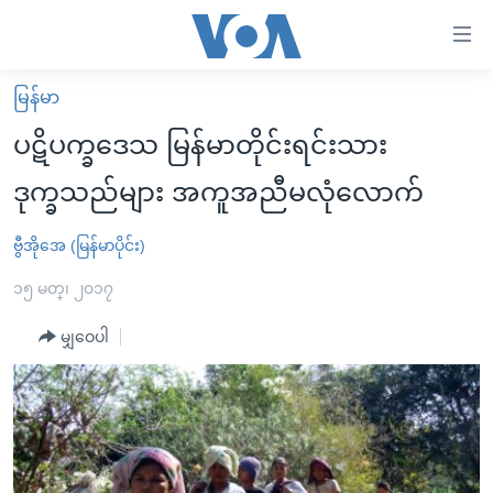
သုံး
ရ
လွယ်ကူ
မြန်မာ
မူလစာမျက်နှာ
စေ
ပဋိပက္ခဒေသ မြန်မာတိုင်းရင်းသား
မြန်မာ
သည့်
ဒုက္ခသည်များ အကူအညီမလုံလောက်
ကမ္ဘာ့သတင်းများ
Link
ဗွီဒီယို
နိုင်ငံတကာ
ဗွီအိုအေ (မြန်မာပိုင်း)
များ
သတင်းလွတ်လပ်ခွင့်
အမေရိကန်
၁၅ မတ္၊ ၂၀၁၇
ပင်မ
ရပ်ဝန်းတခု လမ်းတခု အလွန်
တရုတ်
အကြောင်းအရာ
မျှဝေပါ
သို့
အင်္ဂလိပ်စာလေ့လာမယ်
အစ္စရေး-ပါလက်စတိုင်း
ကျော်
အပတ်စဉ်ကဏ္ဍများ
အမေရိကန်သုံးအီဒီယံ
ကြည့်
ရေဒီယိုနှင့်ရုပ်သံ အချက်အလက်များ
မကြေးမုံရဲ့ အင်္ဂလိပ်စာ
ရေဒီယို
ရန်
ပင်မ
ရေဒီယို/တီဗွီအစီအစဉ်
ရုပ်ရှင်ထဲက အင်္ဂလိပ်စာ
တီဗွီ