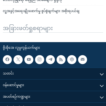
လူ့အခွင့်အရေးချိုးဖောက်မှု စွပ်စွဲချက်များ အစိုးရပယ်ချ
အခြားဖတ်ရှုစရာများ
ဗွီအိုအေ လူမှုကွန်ယက်များ
သတင်း
၀န်ဆောင်မှုများ
အပတ်စဉ်ကဏ္ဍများ