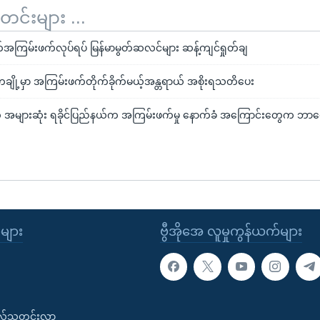
်းများ ...
အကြမ်းဖက်လုပ်ရပ် မြန်မာမွတ်ဆလင်များ ဆန့်ကျင်ရှုတ်ချ
ကြီးတချို့မှာ အကြမ်းဖက်တိုက်ခိုက်မယ့်အန္တရာယ် အစိုးရသတိပေး
ျားဆုံး ရခိုင်ပြည်နယ်က အကြမ်းဖက်မှု နောက်ခံ အကြောင်းတွေက ဘာတ
ုများ
ဗွီအိုအေ လူမှုကွန်ယက်များ
းလ်သတင်းလွှာ