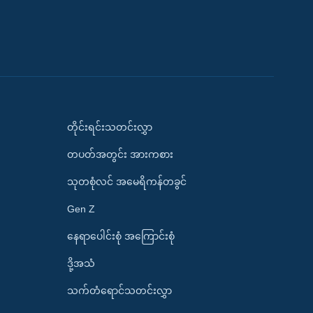
တိုင်းရင်းသတင်းလွှာ
တပတ်အတွင်း အားကစား
သုတစုံလင် အမေရိကန်တခွင်
Gen Z
နေရာပေါင်းစုံ အကြောင်းစုံ
ဒို့အသံ
သက်တံရောင်သတင်းလွှာ