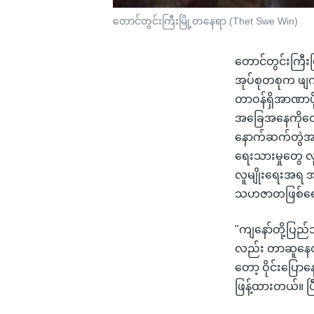
တောင်တွင်းကြီးမြို့တနေရာ (Thet Swe Win)
တောင်တွင်းကြီးမ
အုပ်စုတစုက ဖျက်
တာဝန်ရှိအာဏာပို
အခြေအနေကိုတော့ 
နောက်ဆက်တွဲအခြ
ရေးသားမှုတွေ လူ
လူမျိုးရေးအရ အဓိ
သဟဇာတဖြစ်ရေး 
"ကျနော်တို့ပြည
လည်း တာဆူနေတာက
တော့ ဝိုင်းပြေ
ဖြန့်ထားတယ်။ ပြ