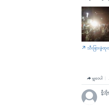
သီးခြားခွဲထု
မျှဝေပါ
ဗွီအိ