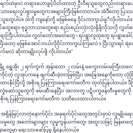
 ဒီရက်ထဲမှာပဲ တရားဟောခွင့်ပိတ်ထားတဲ့ ဦးဝီရသူတွေလည်းတရား
သားရေးလှုပ်ရှားမှုတွေကအများကြီးဖြစ်လာတယ်။ အဲဒီတော့ ပြဿနာဖ
သူတွေပါပဲ။ ဒါကို ကျနော်တို့ မဖြစ်မနေ ဝိုင်းကာကွယ်ဖု့ိလိုပါတယ်
ွေရော၊ ဗုဒ္ဓဘာသာတွေရော စည်းစည်းလုံးလုံးရှိဖို့လိုသလို လွှ
ကြီးပါတယ်။ လွှတ်တော်အမတ်တွေ ၊ ရပ်ရွာလူထုတွေ ရပ်ရွာခေါ
ပြီးတော့ မဖြစ်အောင်ဘယ်လိုဝိုင်းကာကွယ်ကြမလဲ ။ ပြီးသွားရင် ရဲတွ
က်မလဲ ဆိုတာမျိုးလုပ်ဖို့ လိုပါတယ်။"
မြို့ ရွှေအိုး ၂ ရက်ကွက် အုန်းတော ၂ လမ်းနဲ့ မကွေးလမ်းမကြီးတလ
ကိုင်တဲ့ လူအုပ်ကနေ ဖျက်ဆီးခဲ့တာဖြစ်ပြီး၊ အခြေအနေကိုတော့ လုံခ
ထားနိုင်ပြီလို့ အစိုးရ ပြန်ကြားရေးကော်မတီက ထုတ်ပြန်ပါတယ်။ ဒီဖ
လှုံဆော်သူတွေကို ဖမ်းဆီးနေပြီး၊ အလားတူ ပဋိပက္ခဖန်တီးမှုတွေက
 အစိုးရ ပြန်ကြားရေးကော်မတီက သတိပေးထားပါတယ်။
ေ အရှိန်မြင့်လာတဲ့နောက်ပိုင်း အခုရက်ပိုင်းတွေအတွင်းမှာပဲ လူမျိ
ားမှုတွေ အတော်များများ လူမှုကွန်ယက်တွေ၊ အထူးသဖြင့် မြန်မာတွေ
ှာတွေမှာ ရေးသားဖော်ပြမှု ရှိနေပါတယ်။