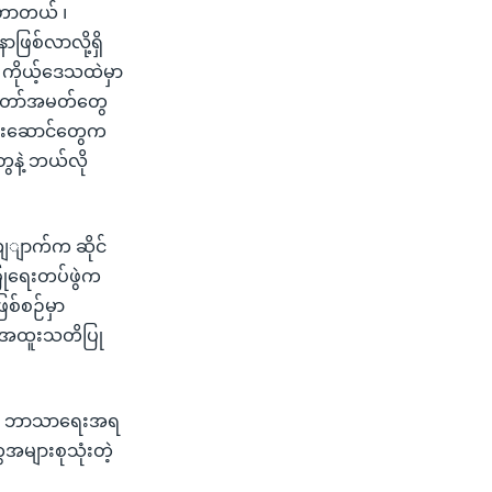
ဟောတယ် ၊
ြစ်လာလို့ရှိ
။ ကိုယ့်ဒေသထဲမှာ
တ်တော်အမတ်တွေ
င်းဆောင်တွေက
ေနဲ့ ဘယ်လို
ျေျာက်က ဆိုင်
ြုံရေးတပ်ဖွဲက
ြစ်စဉ်မှာ
ို အထူးသတိပြု
ုးရေး ဘာသာရေးအရ
အများစုသုံးတဲ့