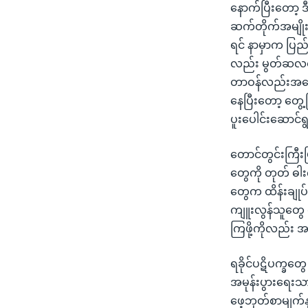
နောက်ပြီးတော့
ဆက်တိုက်အမျိုး
ရင် နာမှာက ပြည်
လည်း မွတ်ဆလင်တ
တာဝန်လည်းအရေး
နေပြီးတော့ တွေ့
ပူးပေါင်းဆောင်ရွ
တောင်တွင်းကြီး
တွေကို တုတ် ဓါး
တွေက ထိန်းချုပ်
ကျူးလွန်သူတွေ 
ကြဖို့ကိုလည်း
ရခိုင်ပဋိပက္ခတွ
အမုန်းပွားရေးသ
ဖေ့ဘုတ်စာမျက်န