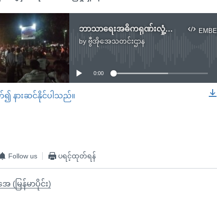
ဘာသာရေးအဓိကရုဏ်းလှုံ့ဆော်မှုများရှိနေ
EMBE
by
ဗွီအိုအေသတင်းဌာန
No media source currently available
0:00
တ်၍ နားဆင်နိုင်ပါသည်။
EMBED
Follow us
ပရင့်ထုတ်ရန်
ုအေ (မြန်မာပိုင်း)