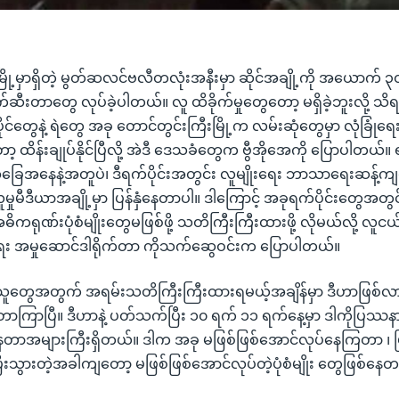
ြို့မှာရှိတဲ့ မွတ်ဆလင်ဗလီတလုံးအနီးမှာ ဆိုင်အချို့ကို အယောက် ၃
ဆီးတာတွေ လုပ်ခဲ့ပါတယ်။ လူ ထိခိုက်မှုတွေတော့ မရှိခဲ့ဘူးလို့ သ
င်တွေနဲ့ ရဲတွေ အခု တောင်တွင်းကြီးမြို့က လမ်းဆုံတွေမှာ လုံခြုံရေး
ထိန်းချုပ်နိုင်ပြီလို့ အဲဒီ ဒေသခံတွေက ဗွီအိုအေကို ပြောပါတယ်။ ရခ
ေအနေနဲ့အတူပဲ၊ ဒီရက်ပိုင်းအတွင်း လူမျိုးရေး ဘာသာရေးဆန့်ကျင်
မှုမီဒီယာအချို့မှာ ပြန်နှံနေတာပါ။ ဒါကြောင့် အခုရက်ပိုင်းတွေအ
ကရုဏ်းပုံစံမျိုးတွေမဖြစ်ဖို့ သတိကြီးကြီးထားဖို့ လိုမယ်လို့ လူငယ်နဲ
အမှုဆောင်ဒါရိုက်တာ ကိုသက်ဆွေဝင်းက ပြောပါတယ်။
်သူတွေအတွက် အရမ်းသတိကြီးကြီးထားရမယ့်အချိန်မှာ ဒီဟာဖြစ်လာ
ြာပြီ။ ဒီဟာနဲ့ ပတ်သက်ပြီး ၁၀ ရက် ၁၁ ရက်နေ့မှာ ဒါကိုပြဿနာလ
ာနေတာအများကြီးရှိတယ်။ ဒါက အခု မဖြစ်ဖြစ်အောင်လုပ်နေကြတာ ၊ ဖြ
ီးသွားတဲ့အခါကျတော့ မဖြစ်ဖြစ်အောင်လုပ်တဲ့ပုံစံမျိုး တွေဖြစ်နေတ