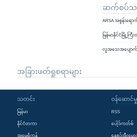
ဆက်စပ်သတင
ARSA အစွန်းရောက်
မြန်မာနိုင်ငံမြို့
လူအသေအပျောက် အမ
အခြားဖတ်ရှုစရာများ
သတင်း
၀န်ဆောင်မှ
မြန်မာ
RSS
နိုင်ငံတကာ
ပေါ့ဒ်ကတ်စ်
အမေရိကန်
နေ့စဉ်အီးမေ