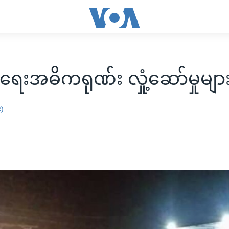
းအဓိကရုဏ်း လှုံ့ဆော်မှုများ
း)