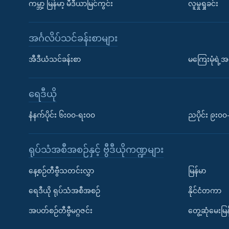
ကမ္ဘာ့ မြန်မာ့ မီဒီယာမြင်ကွင်း
လူမှုရှုခင်း
အင်္ဂလိပ်သင်ခန်းစာများ
အီဒီယံသင်ခန်းစာ
မကြေးမုံရဲ့အင
ရေဒီယို
နံနက်ပိုင်း ၆း၀၀-ရး၀၀
ညပိုင်း ၉း၀
ရုပ်သံအစီအစဉ်နှင့် ဗွီဒီယိုကဏ္ဍများ
နေ့စဉ်တီဗွီသတင်းလွှာ
မြန်မာ
ရေဒီယို ရုပ်သံအစီအစဉ်
နိုင်ငံတကာ
အပတ်စဉ်တီဗွီမဂ္ဂဇင်း
တွေ့ဆုံမေးမြန