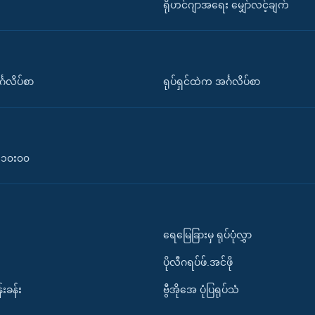
ရိုဟင်ဂျာအရေး မျှော်လင့်ချက်
်္ဂလိပ်စာ
ရုပ်ရှင်ထဲက အင်္ဂလိပ်စာ
၀-၁၀း၀၀
ရေမြေခြားမှ ရုပ်ပုံလွှာ
ပိုလီဂရပ်ဖ်.အင်ဖို
်းခန်း
ဗွီအိုအေ ပုံပြရုပ်သံ