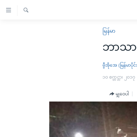
သုံး
ရ
ရှာဖွေ
လွယ်ကူ
မူလစာမျက်နှာ
မြန်မာ
ရ
စေ
မြန်မာ
လာ
ဘာသာရေ
သည့်
ဒ်
ကမ္ဘာ့သတင်းများ
Link
ဗွီဒီယို
နိုင်ငံတကာ
ဗွီအိုအေ (မြန်မာပိုင်
များ
သတင်းလွတ်လပ်ခွင့်
အမေရိကန်
၁၀ စက္တင္ဘာ၊ ၂၀၁၇
ပင်မ
ရပ်ဝန်းတခု လမ်းတခု အလွန်
တရုတ်
အကြောင်းအရာ
အင်္ဂလိပ်စာလေ့လာမယ်
မျှဝေပါ
အစ္စရေး-ပါလက်စတိုင်း
သို့
အပတ်စဉ်ကဏ္ဍများ
အမေရိကန်သုံးအီဒီယံ
ကျော်
ကြည့်
ရေဒီယိုနှင့်ရုပ်သံ အချက်အလက်များ
မကြေးမုံရဲ့ အင်္ဂလိပ်စာ
ရေဒီယို
ရန်
ရေဒီယို/တီဗွီအစီအစဉ်
ရုပ်ရှင်ထဲက အင်္ဂလိပ်စာ
တီဗွီ
ပင်မ