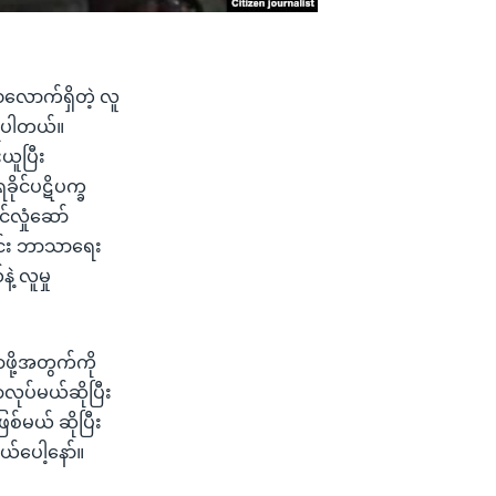
၀လောက်ရှိတဲ့ လူ
ိရပါတယ်။
ယူပြီး
ိုင်ပဋိပက္ခ
လှုံဆော်
တွင်း ဘာသာရေး
့ လူမှု
ဖို့အတွက်ကို
ုပ်မယ်ဆိုပြီး
စ်မယ် ဆိုပြီး
ယ်ပေါ့နော်။