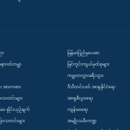
ပညာ
မြန်မာပြည်မှပေးစာ
အနာဂတ်ကမ္ဘာ
မြင်ကွင်းကျယ်မှတ်စုများ
ကမ္ဘာတလွှားခရီးသွား
း အားကစား
ဒီသီတင်းပတ် အာရှနိုင်ငံရေး
ားသတင်းများ
အာရှစီးပွားရေး
်မာ နှိုင်းယှဉ်ချက်
ကျန်းမာရေး
ပြားသတင်းများ
အမျိုးသမီးကဏ္ဍ