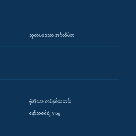
သုတပဒေသာ အင်္ဂလိပ်စာ
ဗွီအိုအေ တမိနစ်သတင်း
နော်သဇင်ရဲ့ Vlog