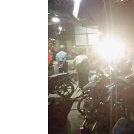
သုတပဒေသာ အင်္ဂလိပ်စာ
အ
ညွန်း
စာမျက်နှာ
သို့
ကျော်
ကြည့်
ရန်
ရှာဖွေ
ရန်
နေရာ
သို့
ကျော်
ရန်