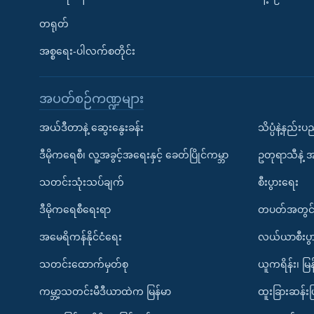
တရုတ်
အစ္စရေး-ပါလက်စတိုင်း
အပတ်စဉ်ကဏ္ဍများ
အယ်ဒီတာနဲ့ ဆွေးနွေးခန်း
သိပ္ပံနဲ့နည်း
ဒီမိုကရေစီ၊ လူ့အခွင့်အရေးနှင့် ခေတ်ပြိုင်ကမ္ဘာ
ဥတုရာသီနဲ့ 
သတင်းသုံးသပ်ချက်
စီးပွားရေး
ဒီမိုကရေစီရေးရာ
တပတ်အတွင်
အမေရိကန်နိုင်ငံရေး
လယ်ယာစီးပွ
သတင်းထောက်မှတ်စု
ယူကရိန်း၊ မြန
ကမ္ဘာ့သတင်းမီဒီယာထဲက မြန်မာ
ထူးခြားဆန်း