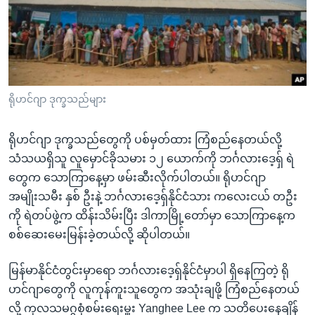
အ
သုတပဒေသာ အင်္ဂလိပ်စာ
ညွန်း
Learning English
စာမျက်နှာ
သို့
ဗွီအိုအေ လူမှုကွန်ယက်များ
ကျော်
ကြည့်
ရိုဟင်ဂျာ ဒုက္ခသည်များ
ရန်
ဘာသာစကားများ
ရှာဖွေ
ရိုဟင်ဂျာ ဒုက္ခသည်တွေကို ပစ်မှတ်ထား ကြံစည်နေတယ်လို့
ရန်
သံသယရှိသူ လူမှောင်ခိုသမား ၁၂ ယောက်ကို ဘင်္ဂလားဒေ့ရှ် ရဲ
နေရာ
တွေက သောကြာနေ့မှာ ဖမ်းဆီးလိုက်ပါတယ်။ ရိုဟင်ဂျာ
သို့
အမျိုးသမီး နှစ် ဦးနဲ့ ဘင်္ဂလားဒေ့ရှ်နိုင်ငံသား ကလေးငယ် တဦး
ကျော်
ကို ရဲတပ်ဖွဲ့က ထိန်းသိမ်းပြီး ဒါကာမြို့တော်မှာ သောကြာနေ့က
ရန်
စစ်ဆေးမေးမြန်းခဲ့တယ်လို့ ဆိုပါတယ်။
မြန်မာနိုင်ငံတွင်းမှာရော ဘင်္ဂလားဒေ့ရှ်နိုင်ငံမှာပါ ရှိနေကြတဲ့ ရို
ဟင်ဂျာတွေကို လူကုန်ကူးသူတွေက အသုံးချဖို့ ကြံစည်နေတယ်
လို့ ကုလသမဂ္ဂစုံစမ်းရေးမှူး Yanghee Lee က သတိပေးနေချိန်