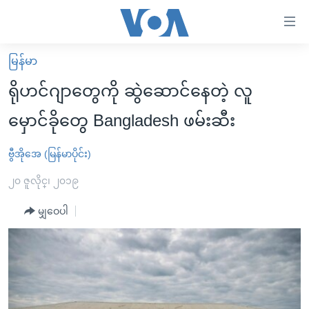
သုံး
ရ
လွယ်ကူ
မြန်မာ
မူလစာမျက်နှာ
စေ
ရိုဟင်ဂျာတွေကို ဆွဲဆောင်နေတဲ့ လူ
မြန်မာ
သည့်
မှောင်ခိုတွေ Bangladesh ဖမ်းဆီး
ကမ္ဘာ့သတင်းများ
Link
ဗွီဒီယို
နိုင်ငံတကာ
ဗွီအိုအေ (မြန်မာပိုင်း)
များ
သတင်းလွတ်လပ်ခွင့်
အမေရိကန်
၂၀ ဇူလိုင္၊ ၂၀၁၉
ပင်မ
ရပ်ဝန်းတခု လမ်းတခု အလွန်
တရုတ်
အကြောင်းအရာ
မျှဝေပါ
သို့
အင်္ဂလိပ်စာလေ့လာမယ်
အစ္စရေး-ပါလက်စတိုင်း
ကျော်
အပတ်စဉ်ကဏ္ဍများ
အမေရိကန်သုံးအီဒီယံ
ကြည့်
ရေဒီယိုနှင့်ရုပ်သံ အချက်အလက်များ
မကြေးမုံရဲ့ အင်္ဂလိပ်စာ
ရေဒီယို
ရန်
ပင်မ
ရေဒီယို/တီဗွီအစီအစဉ်
ရုပ်ရှင်ထဲက အင်္ဂလိပ်စာ
တီဗွီ