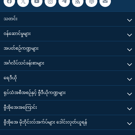
သတင်း
၀န်ဆောင်မှုများ
အပတ်စဉ်ကဏ္ဍများ
အင်္ဂလိပ်သင်ခန်းစာများ
ရေဒီယို
ရုပ်သံအစီအစဉ်နှင့် ဗွီဒီယိုကဏ္ဍများ
ဗွီအိုအေအကြောင်း
ဗွီအိုအေ မိုဘိုင်းလ်အက်ပ်များ ဒေါင်းလုတ်ယူရန်