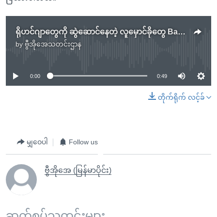
ရိုဟင်ဂျာတွေကို ဆွဲဆောင်နေတဲ့ လူမှောင်ခိုတွေ Bangladesh ဖမ်းဆီး
by
ဗွီအိုအေသတင်းဌာန
No media source currently available
0:00
0:49
တိုက်ရိုက် လင့်ခ်
မျှဝေပါ
Follow us
ဗွီအိုအေ (မြန်မာပိုင်း)
ဆက်စပ်သတင်းများ ...