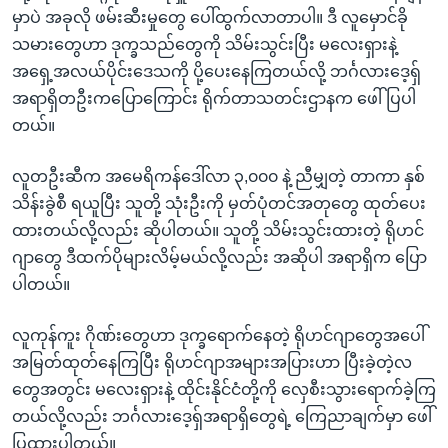
မှာပဲ အခုလို ဖမ်းဆီးမှုတွေ ပေါ်ထွက်လာတာပါ။ ဒီ လူမှောင်ခို
သမားတွေဟာ ဒုက္ခသည်တွေကို သိမ်းသွင်းပြီး မလေးရှားနဲ့
အရှေ့အလယ်ပိုင်းဒေသကို ပို့ပေးနေကြတယ်လို့ ဘင်္ဂလားဒေ့ရှ်
အရာရှိတဦးကပြောကြောင်း ရိုက်တာသတင်းဌာနက ဖေါ်ပြပါ
တယ်။
လူတဦးဆီက အမေရိကန်ဒေါ်လာ ၃,၀၀၀ နဲ့ ညီမျှတဲ့ တာကာ နှစ်
သိန်းခွဲစီ ရယူပြီး သူတို့ သုံးဦးကို မှတ်ပုံတင်အတုတွေ ထုတ်ပေး
ထားတယ်လို့လည်း ဆိုပါတယ်။ သူတို့ သိမ်းသွင်းထားတဲ့ ရိုဟင်
ဂျာတွေ ဒီထက်ပိုများလိမ့်မယ်လို့လည်း အဆိုပါ အရာရှိက ပြော
ပါတယ်။
လူကုန်ကူး ဂိုဏ်းတွေဟာ ဒုက္ခရောက်နေတဲ့ ရိုဟင်ဂျာတွေအပေါ်
အမြတ်ထုတ်နေကြပြီး ရိုဟင်ဂျာအများအပြားဟာ ပြီးခဲ့တဲ့လ
တွေအတွင်း မလေးရှားနဲ့ ထိုင်းနိုင်ငံတို့ကို လှေစီးသွားရောက်ခဲ့ကြ
တယ်လို့လည်း ဘင်္ဂလားဒေ့ရှ်အရာရှိတွေရဲ့ ကြေညာချက်မှာ ဖေါ်
ပြထားပါတယ်။