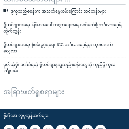
ဒုက္ခသည်စခန်းက အသက်မွေးဝမ်းကြောင်း သင်တန်းများ
ရိုဟင်ဂျာအရေး မြန်မာအပေါ် ဘဏ္ဍာရေးအရ ဒဏ်ခတ်ဖို့ ဘင်္ဂလားဒေ့ရှ်
တိုက်တွန်း
ရိုဟင်ဂျာအရေး စုံစမ်းခွင့်ရရေး ICC ဘင်္ဂလားဒေ့ရှ်မှာ သွားရောက်
လေ့လာ
မုတ်သုံမိုး ဒဏ်ခံရတဲ့ ရိုဟင်ဂျာဒုက္ခသည်စခန်းတွေကို ကူညီဖို့ ကုလ
ကြိုးပမ်း
အခြားဖတ်ရှုစရာများ
ဗွီအိုအေ လူမှုကွန်ယက်များ