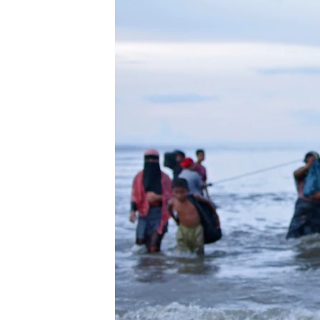
သုတပဒေသာ အင်္ဂလိပ်စာ
အ
ညွန်း
စာမျက်နှာ
သို့
ကျော်
ကြည့်
ရန်
ရှာဖွေ
ရန်
နေရာ
သို့
ကျော်
ရန်