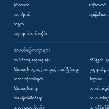
နိုင်ငံတကာ
ပေါ့ဒ်ကတ်စ်
အမေရိကန်
နေ့စဉ်အီးမေ
တရုတ်
အစ္စရေး-ပါလက်စတိုင်း
အပတ်စဉ်ကဏ္ဍများ
အယ်ဒီတာနဲ့ ဆွေးနွေးခန်း
သိပ္ပံနဲ့နည်း
ဒီမိုကရေစီ၊ လူ့အခွင့်အရေးနှင့် ခေတ်ပြိုင်ကမ္ဘာ
ဥတုရာသီနဲ့ 
သတင်းသုံးသပ်ချက်
စီးပွားရေး
ဒီမိုကရေစီရေးရာ
တပတ်အတွင်
အမေရိကန်နိုင်ငံရေး
လယ်ယာစီးပွ
သတင်းထောက်မှတ်စု
ယူကရိန်း၊ မြန