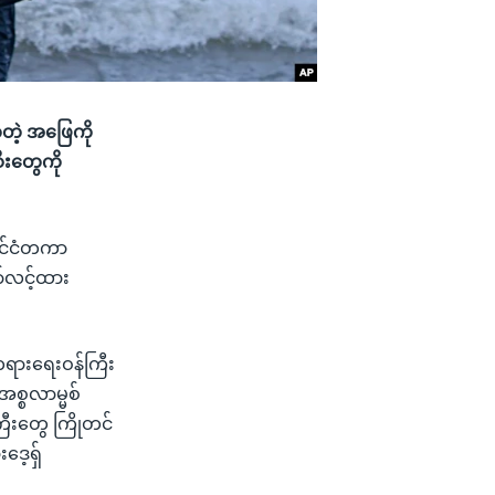
့တဲ့ အဖြေကို
ီးတွေကို
နိုင်ငံတကာ
ှော်လင့်ထား
 တရားရေးဝန်ကြီး
အစ္စလာမ္မစ်
ကြီးတွေ ကြိုတင်
ဒေ့ရှ်