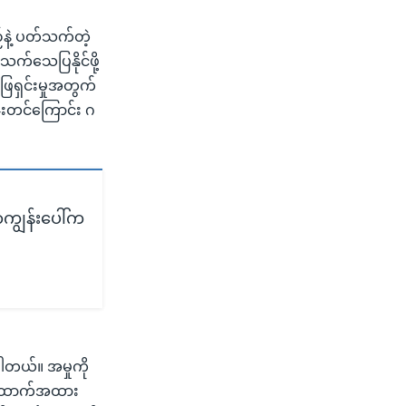
ဉ်နဲ့ ပတ်သက်တဲ့
 သက်သေပြနိုင်ဖို့
ြေရှင်းမှုအတွက်
ဇူးတင်ကြောင်း ဂ
ဂျာကျွန်းပေါ်က
ါတယ်။ အမှုကို
 အထောက်အထား