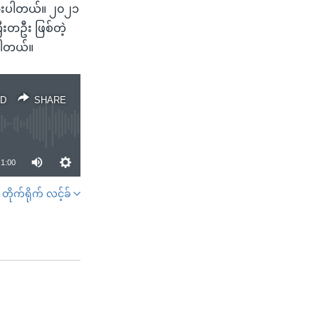
ထားပါတယ်။ ၂၀၂၁
ီးတဦး ဖြစ်တဲ့
့ပါတယ်။
D
SHARE
1:00
တိုက်ရိုက် လင့်ခ်
SHARE