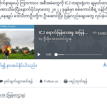
ုက်နာရမယ့် ကြားကာလ အစီအမံတွေကို ICJ တရားရုံးက ချမှတ်
ဏာသိမ်းပြီးနောက်ပိုင်းမှာတော့ ၂၀၂၂ ခုနှစ်မှာ စစ်ကောင်စီရဲ့ ဝန်ကြ
ဲ့ ရှေ့နေချုပ် ဒေါ်သီတာဦးတို့က ဦးဆောင်ပြီး ပြန်လည်ချေပတွေ လုပ်ခဲ
ICJ ရောက်မြန်မာအမှု အမြန်ဖြေရှင်းဖို့ ဂမ်ဘီယာနဲ့ ဘင်္ဂလားဒေ့ရှ် မျှော်လင့်
EMBE
by
ဗွီအိုအေသတင်းဌာန
No media source currently available
0:00
တ်၍ နားဆင်နိုင်ပါသည်။
EMBED
မှတ်ချက်များဖတ်ရန်
Follow us
ပရင့်ထုတ်ရန်
ိုအေ (မြန်မာဌာန)