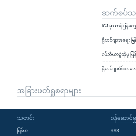
ဆက်စပ်သတင
ICJ မှာ တန်ပြန်လျှ
ရိုဟင်ဂျာအရေး မြ
ဂမ်ဘီယာစွဲဆိုမှု 
ရိုဟင်ဂျာမိန်းကလ
အခြားဖတ်ရှုစရာများ
သတင်း
၀န်ဆောင်မှ
မြန်မာ
RSS