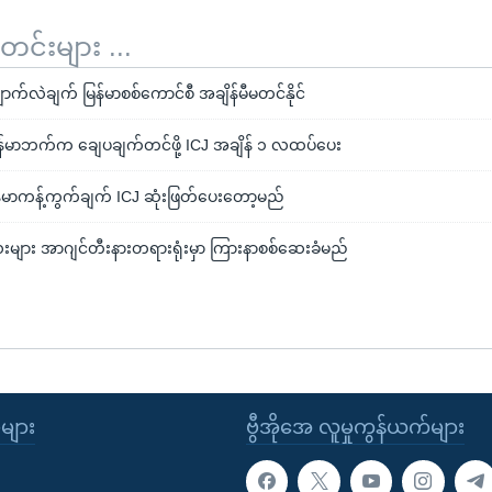
်းများ ...
ောက်လဲချက် မြန်မာစစ်ကောင်စီ အချိန်မီမတင်နိုင်
န်မာဘက်က ချေပချက်တင်ဖို့ ICJ အချိန် ၁ လထပ်ပေး
မြန်မာကန့်ကွက်ချက် ICJ ဆုံးဖြတ်ပေးတော့မည်
ေးများ အာဂျင်တီးနားတရားရုံးမှာ ကြားနာစစ်ဆေးခံမည်
ုများ
ဗွီအိုအေ လူမှုကွန်ယက်များ