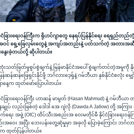
ိုင်ငံခြားရေးဝန်ကြီးက ရိုဟင်ဂျာတွေ နေရပ်ပြန်နိုင်ရေး ရေရှည်တည်တံ
့ အပါအဝင် ရှေ့ခြေလှမ်းတွေနဲ့ အကျပ်အတည်းနဲ့ ပတ်သက်တဲ့ အတားအဆ
ေးခဲ့တယ်လို့ ဆိုပါတယ်။
တုံးသတ်ဖြတ်မှုစွပ်စွဲချက်နဲ့ မြန်မာနိုင်ငံအပေါ် စွဲချက်တင်တဲ့အမှုကို 
န်ဆန်ဆန်ဖြေရှင်းနိုင်ဖို့ ဘင်္ဂလားဒေ့ရှ်နဲ့ ဂမ်ဘီယာ နှစ်နိုင်ငံစလုံး မျ
ာနေ့က ထုတ်ဖော်ပြောပါတယ်။
နိုင်ငံခြားရေးဝန်ကြီး ဟာဆန် မာမွတ် (Hasan Mahmud) နဲ့ ဂမ်ဘီယာ
ချုပ် လည်းဖြစ်တဲ့ ‌ဒေါဒါ အေ ဂျဲလို (Dawda A Jallow) တို့ အကြား 
ွက်ရေး အဖွဲ့ (OIC) ထိပ်သီးအစည်းအ ဝေးမတိုင်မီ နိုင်ငံခြားရေးဝန်
းအဝေး အပြီး ဘေးပန်းတွေ့ဆုံမှုမှာ အခုလို ပြောခဲ့ကြောင်း ဘင်္ဂလား
ဌာနက ထုတ်ပြန်ပါတယ်။