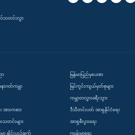
းလ်သတင်းလွှာ
ပညာ
မြန်မာပြည်မှပေးစာ
အနာဂတ်ကမ္ဘာ
မြင်ကွင်းကျယ်မှတ်စုများ
ကမ္ဘာတလွှားခရီးသွား
း အားကစား
ဒီသီတင်းပတ် အာရှနိုင်ငံရေး
ားသတင်းများ
အာရှစီးပွားရေး
်မာ နှိုင်းယှဉ်ချက်
ကျန်းမာရေး