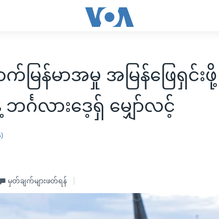
က်မြန်မာအမှု အမြန်ဖြေရှင်းဖို့
 ဘင်္ဂလားဒေ့ရှ် မျှော်လင့်
န)
မှတ်ချက်များဖတ်ရန်