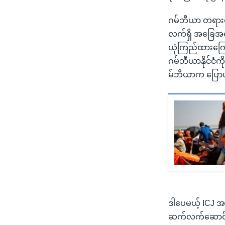
ဂမ်ဘီယာ တရားရေး
လက်ရှိ အခြေအနေကိ
ယုံကြည်ထားကြောင
ဂမ်ဘီယာနိုင်ငံက
မ်ဘီယာက ပြော
ဒါပေမယ့် ICJ အ
ဆက်လက်ဆောင်ရွ