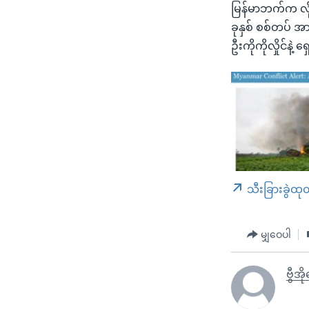
မြန်မာဘက်က လိ
ခုနှစ် စစ်တပ် အာ
ဦးကိုကိုလှိုင်န
သီးခြားခွဲထု
မျှဝေပါ
ဗွီအ