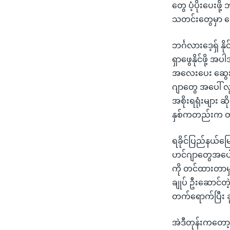
တွေ ပံ့ပိုးပေးဖို
သတင်းတွေမှာ ဖ
ဘင်္ဂလားဒေ့ရှ် န
ရှာဖွေနိုင်ဖို
အလေးပေး ဆွေးနွေ
ဂျာတွေ အပေါ် လူမျ
အစိုးရရုံးများ 
နှစ်ကတည်းက တ
ရခိုင်ပြည်နယ်မြ
ဟင်ဂျာတွေအပေါ်
ကို တင်ထားတာမှာ
ချုပ် ဦးဆောင်တ
တက်ရောက်ပြီး ခ
အဲဒီတုန်းကတော