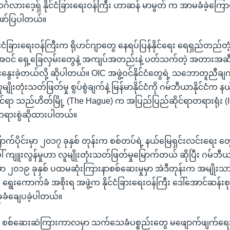
့ ဘင်္ဂလားဒေ့ရှ် နိုင်ငံခြားရေးဝန်ကြီး ဟာဆန် မာမွတ် က အာမခံခဲ့ကြောင
ော်ပြပါတယ်။
ိုင်ငံခြားရေးဝန်ကြီးက ရိုဟင်ဂျာတွေ နေရပ်ပြန်နိုင်ရေး ရေရှည်တည်တံ
့ အပါအဝင် ရှေ့ခြေလှမ်းတွေနဲ့ အကျပ်အတည်းနဲ့ ပတ်သက်တဲ့ အတားအဆ
းခဲ့တယ်လို့ ဆိုပါတယ်။ OIC အဖွဲ့ဝင်နိုင်ငံတွေရဲ့ သဘောတူညီချက်
ိုးတုံးသတ်ဖြတ်မှု စွပ်စွဲချက်နဲ့ မြန်မာနိုင်ငံကို ဂမ်ဘီယာနိုင်ငံက န
ဆိုင်ရာ သည်ဟိတ်မြို့ (The Hague) က အပြည်ပြည်ဆိုင်ရာတရားရုံး (I
ရားစွဲဆိုထားပါတယ်။
ောက်ပိုင်းမှာ ၂၀၁၇ ခုနှစ် တုန်းက စစ်တပ်ရဲ့ နယ်မြေရှင်းလင်းရေး တ
 ကျူးလွန်မှုဟာ လူမျိုးတုံးသတ်ဖြတ်မှုမြောက်တယ် ဆိုပြီး ဂမ်
 ၂၀၁၉ ခုနှစ် ပထမဆုံးကြားနာစစ်ဆေးမှုမှာ အဲဒီတုန်းက အမျိုးသားဒ
ဲ့ ရွေးကောက်ခံ အစိုးရ အဖွဲ့က နိုင်ငံခြားရေးဝန်ကြီး ဒေါ်အောင်ဆန်
ုခံချေပခဲ့ပါတယ်။
့ စစ်ဆေးဆဲကြားကာလမှာ သက်သေခံပစ္စည်းတွေ မဖျောက်ဖျက်ရ