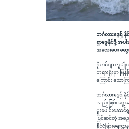
ဘင်္ဂလားဒေ့ရှ် န
ရှာဖွေနိုင်ဖို
အလေးပေး ဆွေးနွ
ရိုဟင်ဂျာ လူမျိုး
တရားရုံးမှာ မြန်မြ
ကြောင်း သောကြ
ဘင်္ဂလားဒေ့ရှ် 
လည်းဖြစ်၊ ရှေ့နေ
ပူးပေါင်းဆောင်ရ
ပြင်ဆင်တဲ့ အစည်
နိုင်ငံခြားရေး