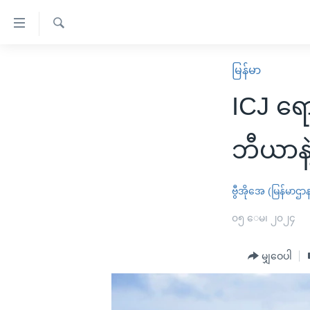
သုံး
ရ
ရှာဖွေ
လွယ်ကူ
မူလစာမျက်နှာ
မြန်မာ
ရ
စေ
မြန်မာ
လာ
ICJ ရော
သည့်
ဒ်
ကမ္ဘာ့သတင်းများ
Link
ဗွီဒီယို
နိုင်ငံတကာ
ဘီယာနဲ့
များ
သတင်းလွတ်လပ်ခွင့်
အမေရိကန်
ပင်မ
ရပ်ဝန်းတခု လမ်းတခု အလွန်
တရုတ်
ဗွီအိုအေ (မြန်မာဌာ
အကြောင်းအရာ
အင်္ဂလိပ်စာလေ့လာမယ်
အစ္စရေး-ပါလက်စတိုင်း
၀၅ ေမ၊ ၂၀၂၄
သို့
အပတ်စဉ်ကဏ္ဍများ
အမေရိကန်သုံးအီဒီယံ
ကျော်
မျှဝေပါ
ကြည့်
ရေဒီယိုနှင့်ရုပ်သံ အချက်အလက်များ
မကြေးမုံရဲ့ အင်္ဂလိပ်စာ
ရေဒီယို
ရန်
ရေဒီယို/တီဗွီအစီအစဉ်
ရုပ်ရှင်ထဲက အင်္ဂလိပ်စာ
တီဗွီ
ပင်မ