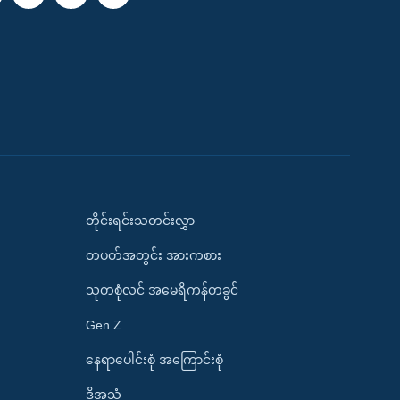
တိုင်းရင်းသတင်းလွှာ
တပတ်အတွင်း အားကစား
သုတစုံလင် အမေရိကန်တခွင်
Gen Z
နေရာပေါင်းစုံ အကြောင်းစုံ
ဒို့အသံ