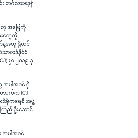
်း ဘင်္ဂလားဒေ့ရှ်
့တဲ့ အဖြေကို
ီးတွေကို
နဲ့အတူ ရိုဟင်
ယ်သာလန်နိုင်ငံ
CJ) မှာ ၂၀၁၉ ခု
ွေ အပါအဝင် ရို
ဘီယာဘက်က ICJ
ီမိုကရေစီ အဖွဲ့
းစုကြည် ဦးဆောင်
ေး အပါအဝင်