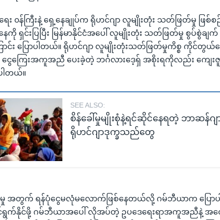
 ၀န်ကြီးနဲ့ ရှေ့နေချုပ်က ရိုဟင်ဂျာ လူမျိုးတုံး သတ်ဖြတ်မှု ဖြစ်စ
ု ရှင်းပြပြီး မြန်မာနိုင်ငံအပေါ် လူမျိုးတုံး သတ်ဖြတ်မှု စွပ်စွဲချက်
်း ပြောပါတယ်။ ရိုဟင်ဂျာ လူမျိုးတုံးသတ်ဖြတ်မှုကိစ္စ ကိုင်တွယ်ဖ
ို ငွေကြေးအကူအညီ ပေးခဲ့တဲ့ ဘင်္ဂလားဒေ့ရှ် အစိုးရကိုလည်း ကျေး
ပါတယ်။
SEE ALSO:
စိန်ခေါ်မှုမျိုးစုံနဲ့ရင်ဆိုင်နေရတဲ့ ဘာဆန်
ရိုဟင်ဂျာဒုက္ခသည်တွေ
မှု အတွက် ရန်ပုံငွေမလုံမလောက်ဖြစ်နေတယ်လို့ ဂမ်ဘီယာက ပြောပ
က်နိုင်ဖို့ ဂမ်ဘီယာအပေါ် လိုအပ်တဲ့ ဥပဒေရေးရာအကူအညီနဲ့