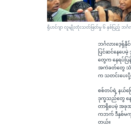
ရိုဟင်ဂျာ လူမျိုးတုံးသတ်ဖြတ်မှု ၆ နှစ်ပြည့် ဘ
ဘင်္ဂလားဒေ့ရှ်န
ပြင်ဆင်နေပေမဲ့ 
တွေက နေရပ်ပြန်
အကဲခတ်တွေ သံသ
က သတင်းပေးပို့
စစ်တပ်ရဲ့ နယ်မြ
ဒုက္ခသည်တွေ နေရ
တာရှိပေမဲ့ အခုအ
ကဘက် ဒီနှစ်မကု
တယ်။