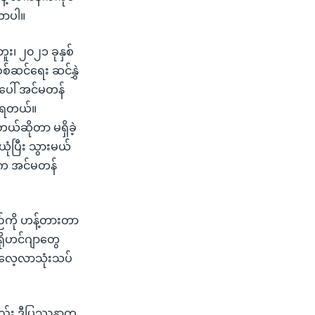
တာပါ။
ူး၊ ၂၀၂၁ ခုနှစ်
စ်ဆင်ရေး ဆင်နွှဲ
အပေါ် အင်မတန်
က်ရတယ်။
တယ်ဆိုတာ မရှိခဲ့
ယုံပြီး သွားမယ်
ု့က အင်မတန်
ဉ်ကို ဟန့်တားတာ
ိုဟင်ဂျာတွေ
ေးလေ့လာသုံးသပ်
င်လည်း ဒီပြဿနာက