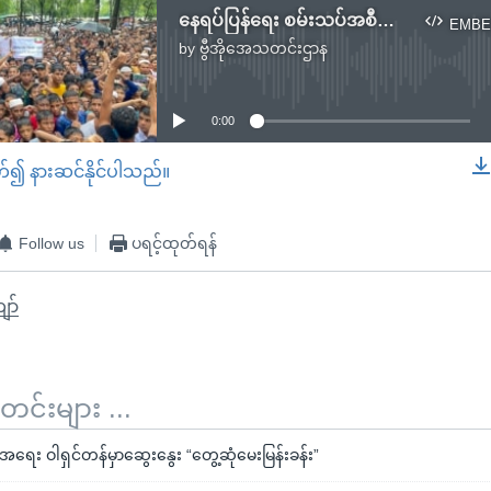
နေရပ်ပြန်ရေး စမ်းသပ်အစီအစဉ် ရိုဟင်ဂျာတွေစိုးရိမ်
EMBE
by
ဗွီအိုအေသတင်းဌာန
No media source currently available
0:00
တ်၍ နားဆင်နိုင်ပါသည်။
EMBED
Follow us
ပရင့်ထုတ်ရန်
ော်
်းများ ...
်အရေး ဝါရှင်တန်မှာဆွေးနွေး “တွေ့ဆုံမေးမြန်းခန်း”