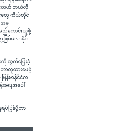
ွားတယ် ဘယ်လို
်တွေ ကိုယ်တိုင်
် အခု
ည်ကောင်းယူဖို့
ဖြစ်မလာနိုင်
ံကို ထွက်ပြေးခဲ့
 သဘောတူထားပေမဲ့
ြန်မာနိုင်ငံက
အခြေအနေအပေါ်
ပ်ပြန်ပို့တာ