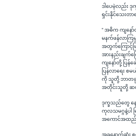
ဒါပေမဲ့လည်း ဒုက
ရှင်းနိုင်သေးတ
“ အဓိက ကျနော်တိ
မနက်ဖန်လာကြမှာ 
အတွက်ကြောင့်ဖြစ
အားနည်းချက်ကြ
ကျနော်တို့ ပြန်ခ
ပြန်လာရေး စမယ်ဆိ
ကို သူတို့ ဘာတခ
အတိုင်းသူတို့ ဆ
ဒုက္ခသည်တွေ နေ
ကုလသမဂ္ဂနဲ့ပါ မ
အကောင်အထည် မဖ
အခုနောက်ဆုံး စ