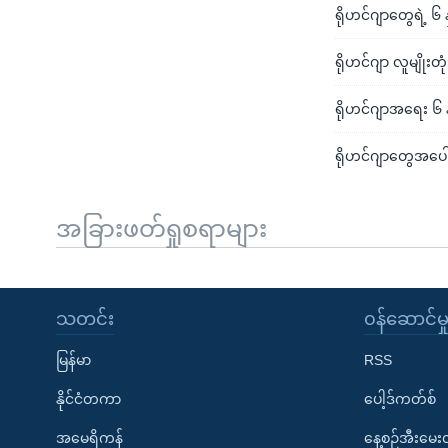
ရိုဟင်ဂျာတွေရဲ့ ၆ 
ရိုဟင်ဂျာ လူမျိုး
ရိုဟင်ဂျာအရေး ၆ နှ
ရိုဟင်ဂျာတွေအပေါ
အခြားဖတ်ရှုစရာများ
သတင်း
၀န်ဆောင်မှ
မြန်မာ
RSS
နိုင်ငံတကာ
ပေါ့ဒ်ကတ်စ်
အမေရိကန်
နေ့စဉ်အီးမေ