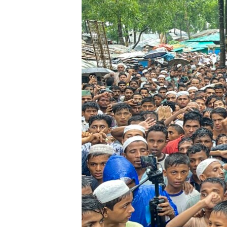
သုတပဒေသာ အင်္ဂလိပ်စာ
အ
ညွန်း
စာမျက်နှာ
သို့
ကျော်
ကြည့်
ရန်
ရှာဖွေ
ရန်
နေရာ
သို့
ကျော်
ရန်