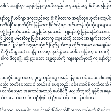
ပေါက်နေချိန်မှာ နေရပ်ပြန်ရမှာကိုလည်း ဒုက္ခသည်တွေ စိုးရိမ်နေကြ
ာ်တို့ ရိုဟင်ဂျာ ဒုက္ခသည်တွေ စိုးရိမ်တာက အရင်လိုမဟုတ်တော့ပါဘ
ပြီးနောက်ပိုင်း မြန်မာတနိုင်ငံလုံးမှာ အင်မတန် ဆိုးဆိုးရွားရွား စ
တို့ ကြားသိရတယ် တွေ့မြင်နေရတယ်၊ ကျနော်တို့ မြန်မာနိုင်ငံသား
်ဖြတ်မှု ဖမ်းဆီးမှု ပြုပ်နေတာကို ကျနော်တို့ သတင်းအချက်အလ
တိုင်းနယ်ပြည်နယ် ၁၄ခုမှာဆိုရင် ပြည်နယ်တခု တိုင်းတခုမှာ အေးချမ်း
့ ဒီလို ဆိုးရွားတဲ့ အချိန်ကာလမှာ နုတ်နဲ့ လေပေါ်မှာ ပြောတဲ့ စကားကို 
ါက် ဒီလိုမျိုး ဆိုးရွားသော အန္တရာယ်ကို ကျရောက်မှာကို ကျနော်တိ
။”
 အာဏာပိုင်တွေကတော့ ဒုက္ခသည်တွေ နေရပ်ပြန်ရေး စမ်းသပ်အစီအစ
ု့လည်း သတိပေးထားပါတယ်။ ဒါပေမဲ့လည်း စစ်ကောင်စီ လက်ထက် ရ
 လက်တွေ့မှာ အကောင်အထည် ဖော်နိုင်ဖို့ မလွယ်ဘူးလို့ ရခိုင်အရ
ိုယ်စားလှယ်ဟောင်းတဦးဖြစ်တဲ့ ဦးဖေသန်း ကပြောပါတယ်။
ခိုင်တွေရဲ့ ဆန္ဒမပါပဲ အချင်းချင်းပြန်လည်ပြီးတော့ လုပ်မယ်ဆိုရ