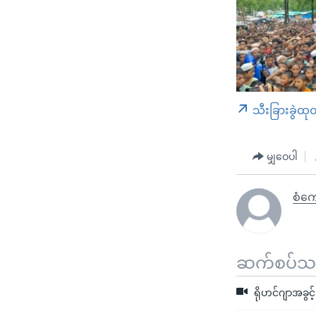
သီးခြားခွဲထု
မျှဝေပါ
စံကျ
ဆက်စပ်သတင
ရိုဟင်ဂျာအခွင့