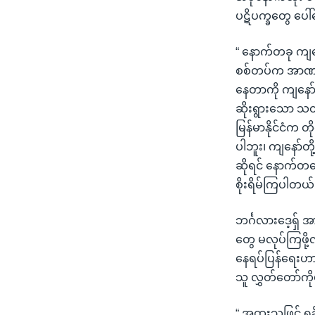
ပဋိပက္ခတွေ ပေါ်
“ နောက်တခု ကျနေ
စစ်တပ်က အာဏာသိမ်
နေတာကို ကျနော်
ဆိုးရွားသော သတ
မြန်မာနိုင်ငံက 
ပါဘူး၊ ကျနော်တို
ဆိုရင် နောက်တခေ
စိုးရိမ်ကြပါတယ်
ဘင်္ဂလားဒေ့ရှ်
တွေ မလုပ်ကြဖိ
နေရပ်ပြန်ရေးဟာ
သူ လွှတ်တော်က
“ အထူးသဖြင့် ရ