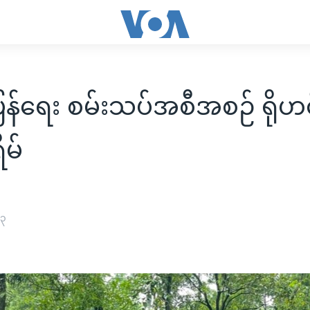
ြန်ရေး စမ်းသပ်အစီအစဉ် ရိုဟင
ရိမ်
၂၃