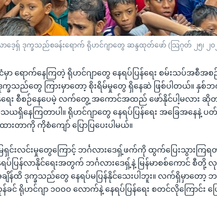
င်္ဂလာဒေ့ရှ် ဒုက္ခသည်စခန်းရောက် ရိုဟင်ဂျာတွေ ဆန္ဒထုတ်ဖော် (သြဂုတ် ၂၅၊ ၂၀
ိုင်ငံမှာ ရောက်နေကြတဲ့ ရိုဟင်ဂျာတွေ နေရပ်ပြန်ရေး စမ်းသပ်အစီအစဉ်
ဒုက္ခသည်တွေ ကြားမှာတော့ စိုးရိမ်မှုတွေ ရှိနေဆဲ ဖြစ်ပါတယ်။ နှစ်
ရေး စီစဉ်နေပေမဲ့ လက်တွေ့ အကောင်အထည် ဖော်နိုင်ပါ့မလား ဆို
ယရှိနေကြတာပါ။ ရိုဟင်ဂျာတွေ နေရပ်ပြန်ရေး အခြေအနေနဲ့ ပတ်သ
ထားတာကို ကိုစံကျော် ပြောပြပေးပါမယ်။
ေရှင်းလင်းမှုတွေကြောင့် ဘင်္ဂလားဒေရှ့်ဖက်ကို ထွက်ပြေးသွားကြရတဲ
ပ်ပြန်လာနိုင်ရေးအတွက် ဘင်္ဂလားဒေရှ့်နဲ့ မြန်မာစစ်ကောင် စီတို့
ချိန်ထိ ဒုက္ခသည်တွေ နေရပ်မပြန်နိုင်သေးပါဘူး။ လက်ရှိမှာတော့ ဘင်
န်ခင် ရိုဟင်ဂျာ ၁ဝဝဝ လောက်နဲ့ နေရပ်ပြန်ရေး စတင်လိုကြောင်း ပ