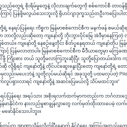
္ခသည်တွေရဲ့ စိုးရိမ်မှုတွေနဲ့ လိုလားချက်တွေကို စစ်ကောင်စီ တာဝန်
ာကြောင့် ပြန်ဖို့မလွယ်သေးဘူးလို့ ရိုဟင်ဂျာဒုက္ခသည်တဦးကပြောပါ
ု့ရဲ့ နေရပ်ပြန်ရေး ကိစ္စက မြန်မာစစ်ကောင်စီက မနက်ဖန် စမယ်ဆိုရ
ဘာလို့လည်းဆိုတော့ ကျနော်တို့ ဘိုးဘွားပိုင်မြေ အဲဒီမှာနေကြတဲ့ လ
်တယ်။ ကျနော်တို့ နေစဉ်နေ့တိုင်း စိတ်ပူနေရတယ် ကျနော်တိုပ မြန်
ောင့် ပြန်မလာတာပါ။ မြန်မာစစ်ကောင်စီက မီဒီယာတွေမှာ မကြခ
ေါ်ဖို့ ကြိုးစား တယ် သူတို့မလာကြဘူးဆိုပြီး သူတို့ပြောတယ်။ဒါက ကျနေ
ု လို့ရှိရင် ကျနော်တို့နဲ့ တိုင်ပင်ဆွေးနွေးပြီးတော့ ကျနော်တို့ရဲ့ တ
ုမှလည်းမပေးဘဲနဲ့ သူတို့လုပ်မယ်ဆိုရင် အခုသူတို့ ပထမလုပ်တဲ့ Pilo
က်လှုပ်ရှားလာရင် ကျနော်တို့နဲ့ အဆင်ပြေမယ်လို့ သိပ်မထင်ဘူး။”
ရပ်ပြန်ရေး အရပ်သား အစိုးရလက်ထက်မှာကတည်းက ဘင်္ဂလားဒေ့ရှ်နိ
ြန်မာနိုင်ငံက နားလည်မှုစာချွန်လွှာတွေ လက်မှတ်ထိုးထားပေမဲ့ လက်
ော်နိုင်သေးပါဘူး။
စ်တပ်က အာဏာသိမ်းလိုက်ပြီးနောက် နိုင်ငံရေး အကြပ်အတည်းတွေန