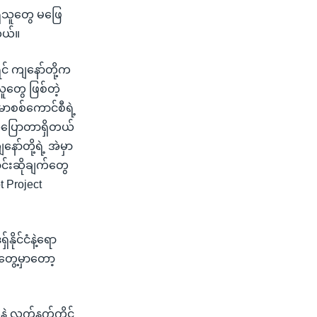
ရှိသူတွေ မဖြေ
တယ်။
င် ကျနော်တို့က
ူတွေ ဖြစ်တဲ့
မာစစ်ကောင်စီရဲ့
ဏပြောတာရှိတယ်
ာ်တို့ရဲ့ အဲမှာ
ောင်းဆိုချက်တွေ
t Project
ုင်ငံနဲ့ရော
တွေ့မှာတော့
ဲ့ လက်နက်ကိုင်