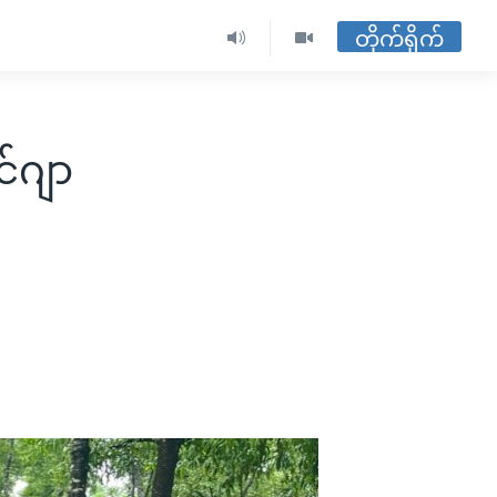
တိုက်ရိုက်
်ဂျာ