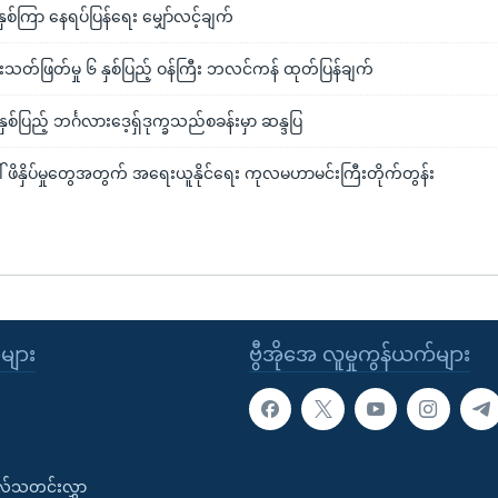
နှစ်ကြာ နေရပ်ပြန်ရေး မျှော်လင့်ချက်
တုံးသတ်ဖြတ်မှု ၆ နှစ်ပြည့် ဝန်ကြီး ဘလင်ကန် ထုတ်ပြန်ချက်
စ်ပြည့် ဘင်္ဂလားဒေ့ရှ်ဒုက္ခသည်စခန်းမှာ ဆန္ဒပြ
် ဖိနှိပ်မှုတွေအတွက် အရေးယူနိုင်ရေး ကုလမဟာမင်းကြီးတိုက်တွန်း
ုများ
ဗွီအိုအေ လူမှုကွန်ယက်များ
းလ်သတင်းလွှာ