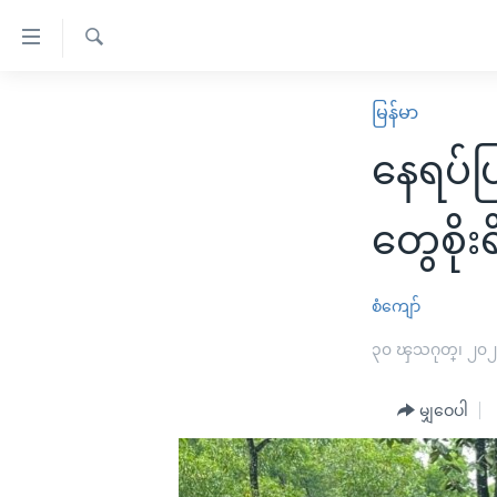
သုံး
ရ
ရှာဖွေ
လွယ်ကူ
မူလစာမျက်နှာ
မြန်မာ
ရ
စေ
မြန်မာ
လာ
နေရပ်ပ
သည့်
ဒ်
ကမ္ဘာ့သတင်းများ
Link
ဗွီဒီယို
နိုင်ငံတကာ
တွေစိုး
များ
သတင်းလွတ်လပ်ခွင့်
အမေရိကန်
ပင်မ
ရပ်ဝန်းတခု လမ်းတခု အလွန်
တရုတ်
စံကျော်
အကြောင်းအရာ
အင်္ဂလိပ်စာလေ့လာမယ်
အစ္စရေး-ပါလက်စတိုင်း
၃၀ ၾသဂုတ္၊ ၂၀
သို့
အပတ်စဉ်ကဏ္ဍများ
အမေရိကန်သုံးအီဒီယံ
ကျော်
မျှဝေပါ
ကြည့်
ရေဒီယိုနှင့်ရုပ်သံ အချက်အလက်များ
မကြေးမုံရဲ့ အင်္ဂလိပ်စာ
ရေဒီယို
ရန်
ရေဒီယို/တီဗွီအစီအစဉ်
ရုပ်ရှင်ထဲက အင်္ဂလိပ်စာ
တီဗွီ
ပင်မ