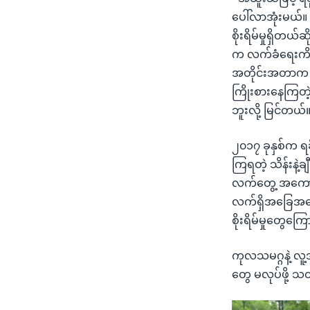
ပေါ်လာအုံးမယ်။
စိုးရိမ်မှုရှိတယ
က လက်ခံရေးကိစ္စ
အတိုင်းအတာက တဘ
ကြိုးစားနေကြတ
ဘူးလို့ မြင်တယ်။
၂၀၁၇ ခုနှစ်က ရခိ
ကြရတဲ့ သိန်းနဲ့
လက်တွေ့ အကောင်
လက်ရှိအခြေအနေ တ
စိုးရိမ်မှုတွေ
ကုလသမဂ္ဂနဲ့ လူ
တွေ မလုပ်ဖို့