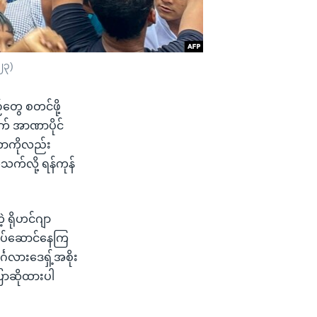
၂၃)
တွေ စတင်ဖို့
ဘက် အာဏာပိုင်
တာကိုလည်း
က်လို့ ရန်ကုန်
့ ရိုဟင်ဂျာ
 လုပ်ဆောင်နေကြ
္ဂလားဒေရှ့်အစိုး
ြောဆိုထားပါ