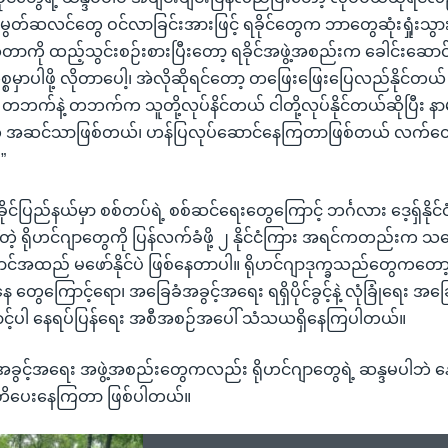
 မွတ်ဆလင်တွေ ဝင်လာခြင်းအားဖြင့် ရခိုင်တွေက ဘာတွေဆုံးရှုံးသ
်ဆိုတာကို ထည့်သွင်းစဉ်းစားပြီးတော့ ရခိုင်အဖွဲ့အစည်းက ခေါင်းဆောင
မှာပါဖို့ လိုတာပေါ့၊ အဲလိုဆိုရင်တော့ တဖြေးဖြေးပြေလည်နိုင်တယ
က်နဲ့ တဘက်က သူတို့လုပ်နိင်တယ် ငါတို့လုပ်နိုင်တယ်ဆိုပြီး နာမ
ဲ့ အဆင်သာဖြစ်တယ်၊ ဟန်ပြလုပ်ဆောင်နေကြတာဖြစ်တယ် လက်တွေ့
”
ုင်ပြည်နယ်မှာ စစ်တပ်ရဲ့ စစ်ဆင်ရေးတွေကြောင့် ဘင်္ဂလား ဒေ့ရှ်နိုင်င
ချီတဲ့ ရိုဟင်ဂျာတွေကို ပြန်လက်ခံဖို့ ၂ နိုင်ငံကြား အရင်ကတည်းက
အထည် မဖော်နိုင်ပဲ ဖြစ်နေတာပါ။ ရိုဟင်ဂျာဒုက္ခသည်တွေကတော့ မ
ွေကြောင့်ရော၊ အခြေခံအခွင့်အရေး ရရှိပိုင်ခွင့်နဲ့ လုံခြုံရေး 
ကြောင့်ပါ နေရပ်ပြန်ရေး အစီအစဉ်အပေါ် သံသယရှိနေကြပါတယ်။
့အခွင့်အရေး အဖွဲ့အစည်းတွေကလည်း ရိုဟင်ဂျာတွေရဲ့ ဆန္ဒမပါဘဲ နေရ
 သတိပေးနေကြတာ ဖြစ်ပါတယ်။