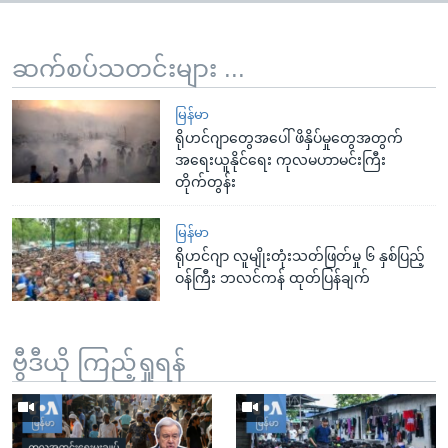
ဆက်စပ်သတင်းများ ...
မြန်မာ
ရိုဟင်ဂျာတွေအပေါ် ဖိနှိပ်မှုတွေအတွက်
အရေးယူနိုင်ရေး ကုလမဟာမင်းကြီး
တိုက်တွန်း
မြန်မာ
ရိုဟင်ဂျာ လူမျိုးတုံးသတ်ဖြတ်မှု ၆ နှစ်ပြည့်
ဝန်ကြီး ဘလင်ကန် ထုတ်ပြန်ချက်
ဗွီဒီယို ကြည့်ရှုရန်