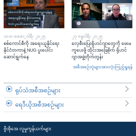
၁၀ ေဖေဖာ္၀ါရီ၊ ၂၀၂၅
၂၇ ဇန္နဝါရီ၊ ၂၀၂၅
စစ်ကောင်စီကို အရေးယူနိုင်ရေး
လှေစီးပြေးရိုဟင်ဂျာတွေကို ဖေးမ
နိုင်ငံတကာနဲ့ NUG ပူးပေါင်း
ကူပေးဖို့ ထိုင်းအခြေစိုက် ရိုဟင်
ဆောင်ရွက်နေ
ဂျာအဖွဲ့တိုက်တွန်း
အစီအစဉ်တွဲများအားလုံးကြည့်ရှုရန်
ရုပ်သံအစီအစဉ်များ
ရေဒီယိုအစီအစဉ်များ
ဗွီအိုအေ လူမှုကွန်ယက်များ