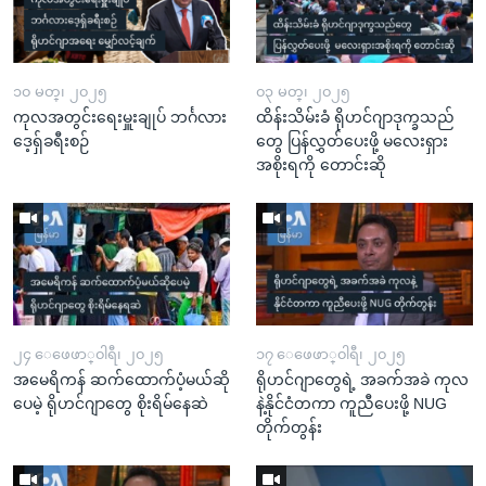
၁၀ မတ္၊ ၂၀၂၅
၀၃ မတ္၊ ၂၀၂၅
ကုလအတွင်းရေးမှူးချုပ် ဘင်္ဂလား
ထိန်းသိမ်းခံ ရိုဟင်ဂျာဒုက္ခသည်
ဒေ့ရှ်ခရီးစဉ်
တွေ ပြန်လွှတ်ပေးဖို့ မလေးရှား
အစိုးရကို တောင်းဆို
၂၄ ေဖေဖာ္၀ါရီ၊ ၂၀၂၅
၁၇ ေဖေဖာ္၀ါရီ၊ ၂၀၂၅
အမေရိကန် ဆက်ထောက်ပံ့မယ်ဆို
ရိုဟင်ဂျာတွေရဲ့ အခက်အခဲ ကုလ
ပေမဲ့ ရိုဟင်ဂျာတွေ စိုးရိမ်နေဆဲ
နဲ့နိုင်ငံတကာ ကူညီပေးဖို့ NUG
တိုက်တွန်း