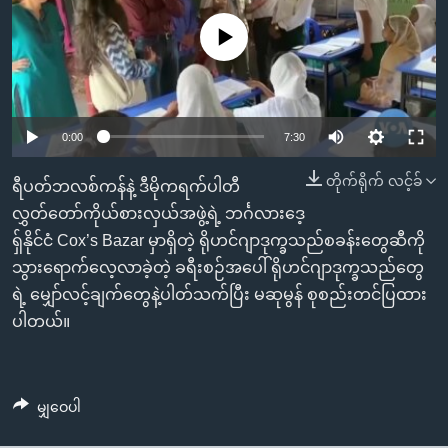
အ
သုတပဒေသာ အင်္ဂလိပ်စာ
ညွန်း
Learning English
No media source currently available
စာမျက်နှာ
သို့
ဗွီအိုအေ လူမှုကွန်ယက်များ
ကျော်
0:00
7:30
ကြည့်
ရန်
တိုက်ရိုက် လင့်ခ်
ဘာသာစကားများ
ရီပတ်ဘလစ်ကန်နဲ့ ဒီမိုကရက်ပါတီ
ရှာဖွေ
လွှတ်တော်ကိုယ်စားလှယ်အဖွဲ့ရဲ့ ဘင်္ဂလားဒေ့
ရန်
ရှ်နိုင်ငံ Cox’s Bazar မှာရှိတဲ့ ရိုဟင်ဂျာဒုက္ခသည်စခန်းတွေဆီကို
နေရာ
သွားရောက်လေ့လာခဲ့တဲ့ ခရီးစဉ်အပေါ် ရိုဟင်ဂျာဒုက္ခသည်တွေ
သို့
ရဲ့ မျှော်လင့်ချက်တွေနဲ့ပါတ်သက်ပြီး မဆုမွန် စုစည်းတင်ပြထား
ကျော်
ပါတယ်။
ရန်
မျှဝေပါ