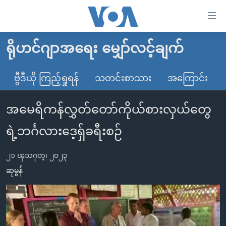
သုံး
ရ
လွယ်ကူ
ရိုဟင်ဂျာအရေး မျှော်လင့်ချက်
မူလစာမျက်နှာ
စေ
မြန်မာ
ဗွီဒီယို ကြည့်ရှုရန်
သတင်းစာသား
အကြောင်း
သည့်
ကမ္ဘာ့သတင်းများ
Link
အမေရိကန်လွှတ်တော်ကိုယ်စားလှယ်တွေ
ဗွီဒီယို
နိုင်ငံတကာ
များ
သတင်းလွတ်လပ်ခွင့်
အမေရိကန်
ရဲ့ဘင်္ဂလားဒေ့ရှ်ခရီးစဉ်
ပင်မ
ရပ်ဝန်းတခု လမ်းတခု အလွန်
တရုတ်
အကြောင်းအရာ
၂၁ ၾသဂုတ္၊ ၂၀၂၃
သို့
အင်္ဂလိပ်စာလေ့လာမယ်
အစ္စရေး-ပါလက်စတိုင်း
ဆုမွန်
ကျော်
အပတ်စဉ်ကဏ္ဍများ
အမေရိကန်သုံးအီဒီယံ
ကြည့်
ရေဒီယိုနှင့်ရုပ်သံ အချက်အလက်များ
မကြေးမုံရဲ့ အင်္ဂလိပ်စာ
ရေဒီယို
ရန်
ပင်မ
ရေဒီယို/တီဗွီအစီအစဉ်
ရုပ်ရှင်ထဲက အင်္ဂလိပ်စာ
တီဗွီ