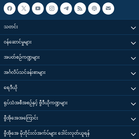
သတင်း
၀န်ဆောင်မှုများ
အပတ်စဉ်ကဏ္ဍများ
အင်္ဂလိပ်သင်ခန်းစာများ
ရေဒီယို
ရုပ်သံအစီအစဉ်နှင့် ဗွီဒီယိုကဏ္ဍများ
ဗွီအိုအေအကြောင်း
ဗွီအိုအေ မိုဘိုင်းလ်အက်ပ်များ ဒေါင်းလုတ်ယူရန်