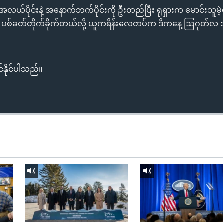
င်း၊ အလယ်ပိုင်းနဲ့ အနောက်ဘက်ပိုင်းကို ဦးတည်ပြီး ရုရှားက မောင်းသ
ညက ပစ်ခတ်တိုက်ခိုက်တယ်လို့ ယူကရိန်းလေတပ်က ဒီကနေ့ ဩဂုတ်လ ၁
်နိုင်ပါသည်။