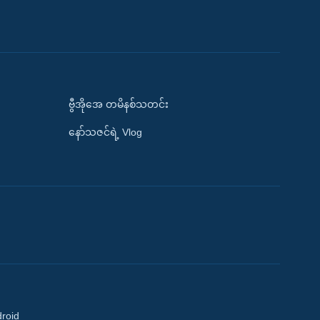
ဗွီအိုအေ တမိနစ်သတင်း
နော်သဇင်ရဲ့ Vlog
droid