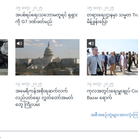
၁၅ မတ္၊ ၂၀၂၅
၁၅ မတ္၊ ၂၀၂၅
အပစ်ရပ်ရေးသဘောမတူရင် ရုရှား
တရားရေးဌာနမှာ သမ္မတ T
ကို G7 ဒဏ်ခတ်မည်
မိန့်ခွန်းပြော
၁၄ မတ္၊ ၂၀၂၅
၁၄ မတ္၊ ၂၀၂၅
အမေရိကန်အစိုးရဆက်လက်
ကုလအတွင်းရေးမှူးချုပ် Co
လည်ပတ်ရေး လွှတ်တော်အမတ်
Bazar ရောက်
တွေ ကြိုးပမ်း
အစီအစဉ်တွဲများအားလုံးကြည့