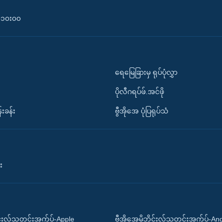
၀-၁၀း၀၀
ရေမြေခြားမှ ရုပ်ပုံလွှာ
ပိုလီဂရပ်ဖ်.အင်ဖို
်းခန်း
ဗွီအိုအေ ပုံပြရုပ်သံ
း
ိုင်းလ်သတင်းအက်ပ်-Apple
ဗွီအိုအေမိုဘိုင်းလ်သတင်းအက်ပ်-An