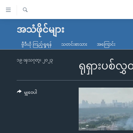
သုံး
ရ
ရှာဖွေ
လွယ်ကူ
မူလစာမျက်နှာ
အသံဖိုင်များ
ရ
စေ
မြန်မာ
လာ
ဗွီဒီယို ကြည့်ရှုရန်
သတင်းစာသား
အကြောင်း
သည့်
ဒ်
ကမ္ဘာ့သတင်းများ
Link
ဗွီဒီယို
နိုင်ငံတကာ
၁၉ ၾသဂုတ္၊ ၂၀၂၃
ရုရှားပစ်လွ
များ
သတင်းလွတ်လပ်ခွင့်
အမေရိကန်
ပင်မ
ရပ်ဝန်းတခု လမ်းတခု အလွန်
တရုတ်
အကြောင်းအရာ
အင်္ဂလိပ်စာလေ့လာမယ်
အစ္စရေး-ပါလက်စတိုင်း
မျှဝေပါ
သို့
အပတ်စဉ်ကဏ္ဍများ
အမေရိကန်သုံးအီဒီယံ
ကျော်
ကြည့်
ရေဒီယိုနှင့်ရုပ်သံ အချက်အလက်များ
မကြေးမုံရဲ့ အင်္ဂလိပ်စာ
ရေဒီယို
ရန်
ရေဒီယို/တီဗွီအစီအစဉ်
ရုပ်ရှင်ထဲက အင်္ဂလိပ်စာ
တီဗွီ
ပင်မ