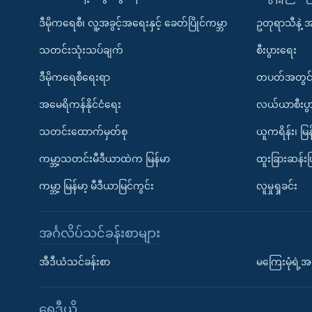
ဒီမိုကရေစီ၊ လူ့အခွင့်အရေးနှင့် ခေတ်ပြိုင်ကမ္ဘာ
ဥတုရာသီနဲ့ 
သတင်းသုံးသပ်ချက်
စီးပွားရေး
ဒီမိုကရေစီရေးရာ
တပတ်အတွင်
အမေရိကန်နိုင်ငံရေး
လယ်ယာစီးပွ
သတင်းထောက်မှတ်စု
ယူကရိန်း၊ မြန
ကမ္ဘာ့သတင်းမီဒီယာထဲက မြန်မာ
ထူးခြားဆန်း
ကမ္ဘာ့ မြန်မာ့ မီဒီယာမြင်ကွင်း
လူမှုရှုခင်း
အင်္ဂလိပ်သင်ခန်းစာများ
အီဒီယံသင်ခန်းစာ
မကြေးမုံရဲ့အင
ရေဒီယို