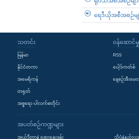
ရုပ်သံအစီအစဉ်မျာ
ရေဒီယိုအစီအစဉ်မျ
သတင်း
၀န်ဆောင်မှ
မြန်မာ
RSS
နိုင်ငံတကာ
ပေါ့ဒ်ကတ်စ်
အမေရိကန်
နေ့စဉ်အီးမေ
တရုတ်
အစ္စရေး-ပါလက်စတိုင်း
အပတ်စဉ်ကဏ္ဍများ
အယ်ဒီတာနဲ့ ဆွေးနွေးခန်း
သိပ္ပံနဲ့နည်း