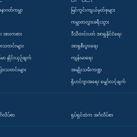
အနာဂတ်ကမ္ဘာ
မြင်ကွင်းကျယ်မှတ်စုများ
ကမ္ဘာတလွှားခရီးသွား
း အားကစား
ဒီသီတင်းပတ် အာရှနိုင်ငံရေး
ားသတင်းများ
အာရှစီးပွားရေး
်မာ နှိုင်းယှဉ်ချက်
ကျန်းမာရေး
ပြားသတင်းများ
အမျိုးသမီးကဏ္ဍ
ရိုဟင်ဂျာအရေး မျှော်လင့်ချက်
်္ဂလိပ်စာ
ရုပ်ရှင်ထဲက အင်္ဂလိပ်စာ