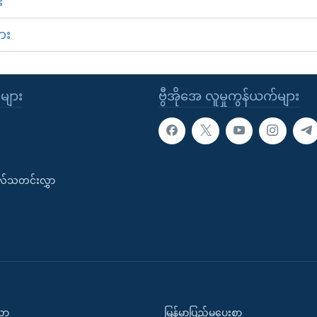
း
ား
ုများ
ဗွီအိုအေ လူမှုကွန်ယက်များ
းလ်သတင်းလွှာ
ပညာ
မြန်မာပြည်မှပေးစာ