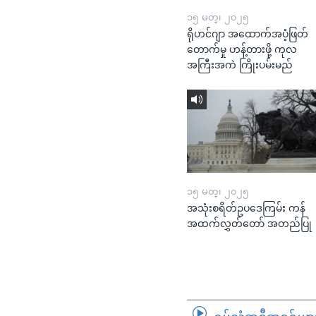
၁၅ မတ္၊ ၂၀၂၅
ရိုဟင်ဂျာ အထောက်အပံ့ဖြတ်
တောက်မှု ဟန့်တားဖို့ ကုလ
အကြီးအကဲ ကြိုးပမ်းမည်
၁၅ မတ္၊ ၂၀၂၅
အသုံးစရိတ်ဥပဒေကြမ်း ကန်
အထက်လွှတ်တော် အတည်ပြု