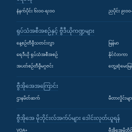
နံနက်ပိုင်း ၆း၀၀-ရး၀၀
ညပိုင်း ၉း၀
ရုပ်သံအစီအစဉ်နှင့် ဗွီဒီယိုကဏ္ဍများ
နေ့စဉ်တီဗွီသတင်းလွှာ
မြန်မာ
ရေဒီယို ရုပ်သံအစီအစဉ်
နိုင်ငံတကာ
အပတ်စဉ်တီဗွီမဂ္ဂဇင်း
တွေ့ဆုံမေးမြန
ဗွီအိုအေအကြောင်း
ဌာနမိတ်ဆက်
မီတာလှိုင်းမျာ
ဗွီအိုအေ မိုဘိုင်းလ်အက်ပ်များ ဒေါင်းလုတ်ယူရန်
Learning English
VOA+
ဗွီအိုအေမိုဘ