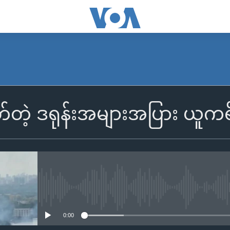
ှတ်တဲ့ ဒရုန်းအများအပြား ယူကရ
No media source currently availa
0:00