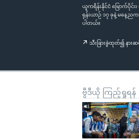
သုတပဒေသာ အင်္ဂလိပ်စာ
အ
ယူကရိန်းနိုင်ငံ မြောက်ပို
ညွန်း
ရုန်းယာဉ် ၁၇ ခုနဲ့ မနေ့
စာမျက်နှာ
ပါတယ်။
သို့
ကျော်
သီးခြားခွဲထုတ်၍ နားဆင
ကြည့်
ရန်
ရှာဖွေ
ရန်
နေရာ
သို့
ဗွီဒီယို ကြည့်ရှုရန်
ကျော်
ရန်