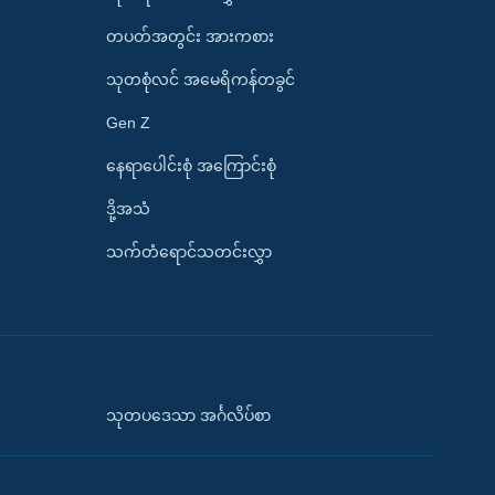
တပတ်အတွင်း အားကစား
သုတစုံလင် အမေရိကန်တခွင်
Gen Z
နေရာပေါင်းစုံ အကြောင်းစုံ
ဒို့အသံ
သက်တံရောင်သတင်းလွှာ
သုတပဒေသာ အင်္ဂလိပ်စာ