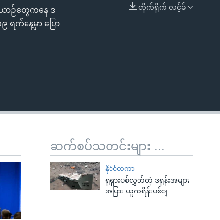
တိုက်ရိုက် လင့်ခ်
ူမဲ့ယာဉ်တွေကနေ ဒ
EMBED
၉ ရက်နေ့မှာ ပြော
ဆက်စပ်သတင်းများ ...
နိုင်ငံတကာ
ရုရှားပစ်လွှတ်တဲ့ ဒရုန်းအများ
အပြား ယူကရိန်းပစ်ချ