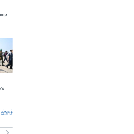
rump
x's
်ရှုရန်