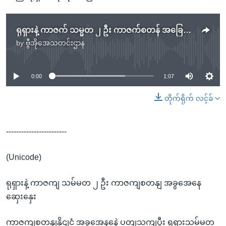
ရုရှားနဲ့ ကာဇက် သမ္မတ ၂ ဦး ကာဇက်စတန် အခြေအနေ ဆွေးနွေး
by
ဗွီအိုအေသတင်းဌာန
No media source currently available
0:00
1:07
တိုက်ရိုက် လင့်ခ်
------------------------
(Unicode)
ရုရှားနဲ့ ကာဇကျ သမ်မတ ၂ ဦး ကာဇကျစတနျ အခွအေနေ
ဆှေးနှေး
ကာဇကျစတနျနိုငျငံ အခွအေနနေဲ့ ပတျသကျပွီး ရုရှားသမ်မတ