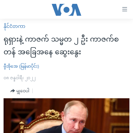
သုံး
ရ
လွယ်ကူ
နိုင်ငံတကာ
မူလစာမျက်နှာ
စေ
ရုရှားနဲ့ ကာဇက် သမ္မတ ၂ ဦး ကာဇက်စ
မြန်မာ
သည့်
တန် အခြေအနေ ဆွေးနွေး
ကမ္ဘာ့သတင်းများ
Link
ဗွီဒီယို
နိုင်ငံတကာ
ဗွီအိုအေ (မြန်မာပိုင်း)
များ
သတင်းလွတ်လပ်ခွင့်
အမေရိကန်
၀၈ ဇန္နဝါရီ၊ ၂၀၂၂
ပင်မ
ရပ်ဝန်းတခု လမ်းတခု အလွန်
တရုတ်
အကြောင်းအရာ
မျှဝေပါ
သို့
အင်္ဂလိပ်စာလေ့လာမယ်
အစ္စရေး-ပါလက်စတိုင်း
ကျော်
အပတ်စဉ်ကဏ္ဍများ
အမေရိကန်သုံးအီဒီယံ
ကြည့်
ရေဒီယိုနှင့်ရုပ်သံ အချက်အလက်များ
မကြေးမုံရဲ့ အင်္ဂလိပ်စာ
ရေဒီယို
ရန်
ပင်မ
ရေဒီယို/တီဗွီအစီအစဉ်
ရုပ်ရှင်ထဲက အင်္ဂလိပ်စာ
တီဗွီ