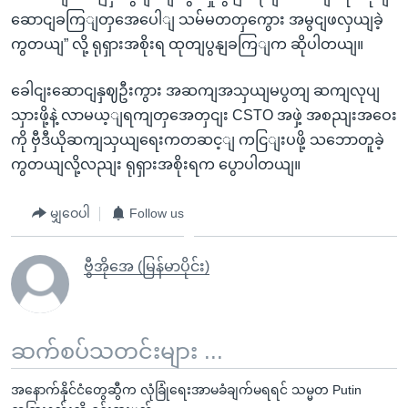
ဆောငျခကြျတှအေပေါျ သမ်မတတှကွေား အမွငျဖလှယျခဲ့
ကွတယျ” လို့ ရုရှားအစိုးရ ထုတျပွနျခကြျက ဆိုပါတယျ။
ခေါငျးဆောငျနှဈဦးကွား အဆကျအသှယျမပွတျ ဆကျလုပျ
သှားဖို့နဲ့ လာမယ့ျရကျတှအေတှငျး CSTO အဖှဲ့ အစညျးအဝေး
ကို ဗှီဒီယိုဆကျသှယျရေးကတဆင့ျ ကငြျးပဖို့ သဘောတူခဲ့
ကွတယျလို့လညျး ရုရှားအစိုးရက ပွောပါတယျ။
မျှဝေပါ
Follow us
ဗွီအိုအေ (မြန်မာပိုင်း)
ဆက်စပ်သတင်းများ ...
အနောက်နိုင်ငံတွေဆွီက လုံခြုံရေးအာမခံချက်မရရင် သမ္မတ Putin