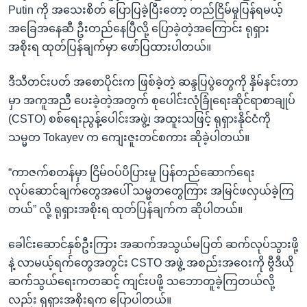
Putin ကို အသေးစိတ် ပြောပြခဲ့ပြီးတော့ တည်ငြိမ်မှုပြန်ရမယ့်
အခြေအနေဆီ ဦးတည်နေပြီလို့ ပြောခဲ့တဲ့အကြောင်း ရုရှား
အစိုးရ ထုတ်ပြန်ချက်မှာ ဖော်ပြထားပါတယ်။
ဒီသီတင်းပတ် အစောပိုင်းက ဖြစ်ခဲ့တဲ့ ဆန္ဒပြပွဲတွေကို နှိမ်နင်းတာ
မှာ အကူအညီ ပေးခဲ့တဲ့အတွက် စုပေါင်းလုံခြုံရေးဆိုင်ရာစာချုပ်
(CSTO) စစ်ရေးညွန့်ပေါင်းအဖွဲ့၊ အထူးသဖြင့် ရုရှားနိုင်ငံကို
သမ္မတ Tokayev က ကျေးဇူးတင်စကား ဆိုခဲ့ပါတယ်။
“ကာဇက်စတန်မှာ ငြိမ်ဝပ်ပိပြားမှု ပြန်တည်ဆောက်ရေး
လုပ်ဆောင်ချက်တွေအပေါ် သမ္မတတွေကြား အမြင်ဖလှယ်ခဲ့ကြ
တယ်” လို့ ရုရှားအစိုးရ ထုတ်ပြန်ချက်က ဆိုပါတယ်။
ခေါင်းဆောင်နှစ်ဦးကြား အဆက်အသွယ်မပြတ် ဆက်လုပ်သွားဖို့
နဲ့ လာမယ့်ရက်တွေအတွင်း CSTO အဖွဲ့ အစည်းအဝေးကို ဗွီဒီယို
ဆက်သွယ်ရေးကတဆင့် ကျင်းပဖို့ သဘောတူခဲ့ကြတယ်လို့
လည်း ရုရှားအစိုးရက ပြောပါတယ်။