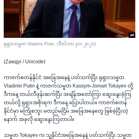
အ
သုတပဒေသာ အင်္ဂလိပ်စာ
ညွန်း
Learning English
စာမျက်နှာ
သို့
ဗွီအိုအေ လူမှုကွန်ယက်များ
ကျော်
ကြည့်
ရုရှားသမ္မတ Vladimir Putin. (ဒီဇင်ဘာ ၃၀၊ ၂၀၂၁)
ရန်
ဘာသာစကားများ
ရှာဖွေ
(Zawgyi / Unicode)
ရန်
နေရာ
ကာဇက်စတန်နိုင်ငံ အခြေအနေနဲ့ ပတ်သက်ပြီး ရုရှားသမ္မတ
သို့
Vladimir Putin နဲ့ ကာဇက်သမ္မတ Kassym-Jomart Tokayev တို့
ကျော်
ဒီကနေ့ တယ်လီဖုန်းဆက်ပြီး အချိန်အတော်ကြာ ဆွေးနွေးခဲ့ကြ
ရန်
တယ်လို့ ရုရှားအစိုးရက ဒီကနေ့ ပြောပါတယ်။ ကာဇက်စတန်
နိုင်ငံမှာ မကြုံစဘူး မတည်မငြိမ် အခြေအနေတွေ ဖြစ်ခဲ့ပြီးတဲ့
နောက် အခုလို ဆွေးနွေးကြတာပါ။
သမ္မတ Tokayev က သူ့နိုင်ငံအခြေအနေနဲ့ ပတ်သက်ပြီး သမ္မတ