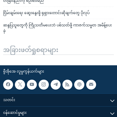
တခြားနည်းကို စဉ်းစားမည်
ငြိမ်းချမ်းရေး ဆွေးနွေးဖို့ ရုရှားတောင်းဆိုချက်တွေ ပိုလုပ်
ဆန္ဒပြသူတွေကို ကြိုသတိမပေးဘဲ ပစ်သတ်ဖို့ ကာဇက်သမ္မတ အမိန့်ပေး
ခဲ့
အခြားဖတ်ရှုစရာများ
ဗွီအိုအေ လူမှုကွန်ယက်များ
သတင်း
၀န်ဆောင်မှုများ