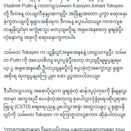
Vladimir Putin နဲ့ ကာဇကျသမ်မတ Kassym-Jomart Tokayev
တို့ ဒီကနေ့ တယျလီဖုနျးဆကျပွီး အခြိနျအတောျကွာ ဆှေးနှေး
ခဲ့ကွတယျလို့ ရုရှားအစိုးရက ဒီကနေ့ ပွောပါတယျ။ ကာဇကျစ
တနျနိုငျငံမှာ မကွုံစဘူး မတညျမငွိမျ အခွအေနတှေေ ဖွဈခဲ့ပွီး
တဲ့နောကျ အခုလို ဆှေးနှေးကွတာပါ။
သမ်မတ Tokayev က သူ့နိုငျငံအခွအေနနေဲ့ ပတျသကျပွီး သမ်မ
တ Putin ကို အသေးစိတျ ပွောပွခဲ့ပွီးတော့ တညျငွိမျမှုပွနျရမ
ယ့ျ အခွအေနဆေီ ဦးတညျနပွေီလို့ ပွောခဲ့တဲ့အကွောငျး ရုရှား
အစိုးရ ထုတျပွနျခကြျမှာ ဖောျပွထားပါတယျ။
ဒီသီတငျးပတျ အစောပိုငျးက ဖွဈခဲ့တဲ့ ဆန်ဒပွပှဲတှကေို နှိမျနငျး
တာမှာ အကူအညီ ပေးခဲ့တဲ့အတှကျ စုပေါငျးလုံခွုံရေးဆိုငျရာစာ
ခြုပျ (CSTO) စဈရေးညှန့ျပေါငျးအဖှဲ့၊ အထူးသဖွင့ျ ရုရှားနို
ငျငံကို သမ်မတ Tokayev က ကြေးဇူးတငျစကား ဆိုခဲ့ပါတယျ။
“ကာဇကျစတနျမှာ ငွိမျဝပျပိပွားမှု ပွနျတညျဆောကျရေး လုပျ