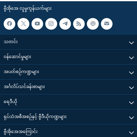
ဗွီအိုအေ လူမှုကွန်ယက်များ
သတင်း
၀န်ဆောင်မှုများ
အပတ်စဉ်ကဏ္ဍများ
အင်္ဂလိပ်သင်ခန်းစာများ
ရေဒီယို
ရုပ်သံအစီအစဉ်နှင့် ဗွီဒီယိုကဏ္ဍများ
ဗွီအိုအေအကြောင်း