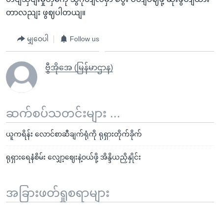
တာလညျး ဖွဈပါတယျ။
မျှဝေပါ
Follow us
ဗွီအိုအေ (မြန်မာဌာန)
ဆက်စပ်သတင်းများ ...
ယူကရိန်း လောင်စာဆီချက်ရုံကို ရုရှားတိုက်ခိုက်
ရုရှားရေနံစိမ်း လျှော့ဈေးနဲ့ဝယ်ဖို့ အိန္ဒိယညှိနှိုင်း
အခြားဖတ်ရှုစရာများ