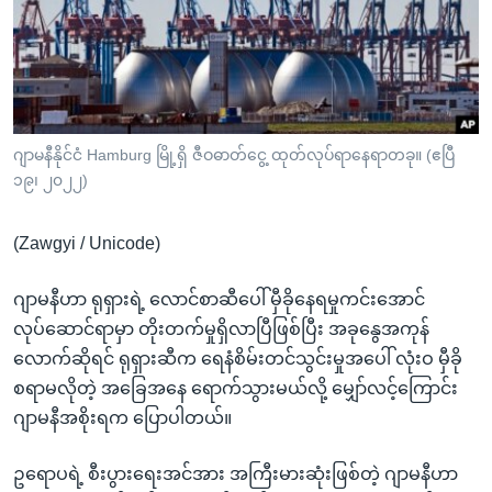
အ
သုတပဒေသာ အင်္ဂလိပ်စာ
ညွန်း
Learning English
စာမျက်နှာ
သို့
ဗွီအိုအေ လူမှုကွန်ယက်များ
ကျော်
ကြည့်
ဂျာမနီနိုင်ငံ Hamburg မြို့ရှိ ဇီဝဓာတ်ငွေ့ ထုတ်လုပ်ရာနေရာတခု။ (ဧပြီ
၁၉၊ ၂၀၂၂)
ရန်
ဘာသာစကားများ
ရှာဖွေ
(Zawgyi / Unicode)
ရန်
နေရာ
ဂျာမနီဟာ ရုရှားရဲ့ လောင်စာဆီပေါ် မှီခိုနေရမှုကင်းအောင်
သို့
လုပ်ဆောင်ရာမှာ တိုးတက်မှုရှိလာပြီဖြစ်ပြီး အခုနွေအကုန်
ကျော်
လောက်ဆိုရင် ရုရှားဆီက ရေနံစိမ်းတင်သွင်းမှုအပေါ် လုံးဝ မှီခို
ရန်
စရာမလိုတဲ့ အခြေအနေ ရောက်သွားမယ်လို့ မျှော်လင့်ကြောင်း
ဂျာမနီအစိုးရက ပြောပါတယ်။
ဥရောပရဲ့ စီးပွားရေးအင်အား အကြီးမားဆုံးဖြစ်တဲ့ ဂျာမနီဟာ