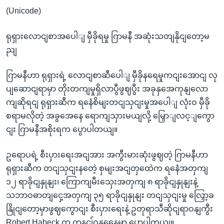
(Unicode)
ရုရှားလောငျစာအပေါျ မှီခိုရမှု ဂြာမနီ အဆုံးသတျနိုငျတော့မ
ညျ
ဂြာမနီဟာ ရုရှားရဲ့ လောငျစာဆီပေါျ မှီခိုနရေမှုကငျးအောငျ လု
ပျဆောငျရာမှာ တိုးတကျမှုရှိလာပွီဖွဈပွီး အခုနှအေကုနျလော
ကျဆိုရငျ ရုရှားဆီက ရနေံစိမျးတငျသှငျးမှုအပေါျ လုံးဝ မှီခို
စရာမလိုတဲ့ အခွအေနေ ရောကျသှားမယျလို့ မြှောျလင့ျကွော
ငျး ဂြာမနီအစိုးရက ပွောပါတယျ။
ဥရောပရဲ့ စီးပှားရေးအငျအား အကွီးမားဆုံးဖွဈတဲ့ ဂြာမနီဟာ
ရုရှားဆီက တငျသှငျးနတေဲ့ စှမျးအငျတှထေဲက ရနေံအတှကျ
၁၂ ရာခိုငျနှုနျး၊ ကြောကျမီးသှေးအတှကျ ၈ ရာခိုငျနှုနျးနဲ့
သဘာဝဓာတျငှေ့အတှကျ ၃၅ ရာခိုငျနှုနျး တငျသှငျးမှု လြှော့ခ
နြိုငျတော့မှာဖွဈကွောငျး စီးပှားရေးနဲ့ ဥတုရာသီဆိုငျရာဝနျကွီး
Robert Habeck က တနငျ်ဂနှနေေ့မှာ ပွောပါတယျ။