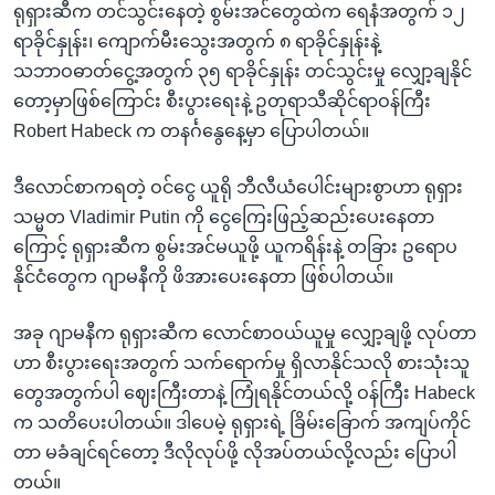
ရုရှားဆီက တင်သွင်းနေတဲ့ စွမ်းအင်တွေထဲက ရေနံအတွက် ၁၂
ရာခိုင်နှုန်း၊ ကျောက်မီးသွေးအတွက် ၈ ရာခိုင်နှုန်းနဲ့
သဘာဝဓာတ်ငွေ့အတွက် ၃၅ ရာခိုင်နှုန်း တင်သွင်းမှု လျှော့ချနိုင်
တော့မှာဖြစ်ကြောင်း စီးပွားရေးနဲ့ ဥတုရာသီဆိုင်ရာဝန်ကြီး
Robert Habeck က တနင်္ဂနွေနေ့မှာ ပြောပါတယ်။
ဒီလောင်စာကရတဲ့ ဝင်ငွေ ယူရို ဘီလီယံပေါင်းများစွာဟာ ရုရှား
သမ္မတ Vladimir Putin ကို ငွေကြေးဖြည့်ဆည်းပေးနေတာ
ကြောင့် ရုရှားဆီက စွမ်းအင်မယူဖို့ ယူကရိန်းနဲ့ တခြား ဥရောပ
နိုင်ငံတွေက ဂျာမနီကို ဖိအားပေးနေတာ ဖြစ်ပါတယ်။
အခု ဂျာမနီက ရုရှားဆီက လောင်စာဝယ်ယူမှု လျှော့ချဖို့ လုပ်တာ
ဟာ စီးပွားရေးအတွက် သက်ရောက်မှု ရှိလာနိုင်သလို စားသုံးသူ
တွေအတွက်ပါ ဈေးကြီးတာနဲ့ ကြုံရနိုင်တယ်လို့ ဝန်ကြီး Habeck
က သတိပေးပါတယ်။ ဒါပေမဲ့ ရုရှားရဲ့ ခြိမ်းခြောက် အကျပ်ကိုင်
တာ မခံချင်ရင်တော့ ဒီလိုလုပ်ဖို့ လိုအပ်တယ်လို့လည်း ပြောပါ
တယ်။