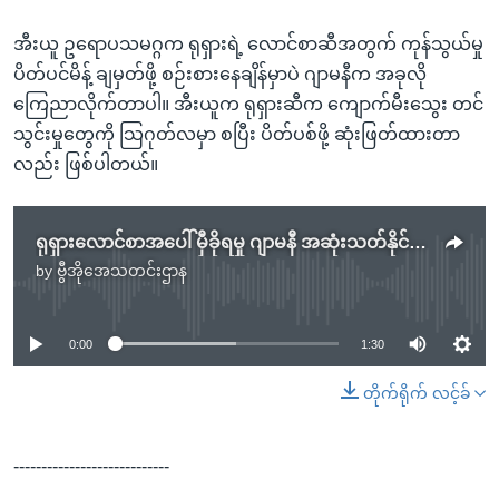
အီးယူ ဥရောပသမဂ္ဂက ရုရှားရဲ့ လောင်စာဆီအတွက် ကုန်သွယ်မှု
ပိတ်ပင်မိန့် ချမှတ်ဖို့ စဉ်းစားနေချိန်မှာပဲ ဂျာမနီက အခုလို
ကြေညာလိုက်တာပါ။ အီးယူက ရုရှားဆီက ကျောက်မီးသွေး တင်
သွင်းမှုတွေကို သြဂုတ်လမှာ စပြီး ပိတ်ပစ်ဖို့ ဆုံးဖြတ်ထားတာ
လည်း ဖြစ်ပါတယ်။
ရုရှားလောင်စာအပေါ် မှီခိုရမှု ဂျာမနီ အဆုံးသတ်နိုင်တော့မည်
by
ဗွီအိုအေသတင်းဌာန
No media source currently available
0:00
1:30
တိုက်ရိုက် လင့်ခ်
----------------------------