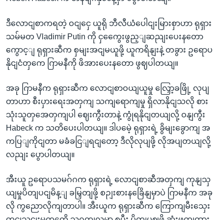
ဒီလောငျစာကရတဲ့ ဝငျငှေ ယူရို ဘီလီယံပေါငျးမြားစှာဟာ ရုရှား
သမ်မတ Vladimir Putin ကို ငှကွေေးဖွည့ျဆညျးပေးနတော
ကွောင့ျ ရုရှားဆီက စှမျးအငျမယူဖို့ ယူကရိနျးနဲ့ တခွား ဥရောပ
နိုငျငံတှကေ ဂြာမနီကို ဖိအားပေးနတော ဖွဈပါတယျ။
အခု ဂြာမနီက ရုရှားဆီက လောငျစာဝယျယူမှု လြှော့ခဖြို့ လုပျ
တာဟာ စီးပှားရေးအတှကျ သကျရောကျမှု ရှိလာနိုငျသလို စား
သုံးသူတှအေတှကျပါ ဈေးကွီးတာနဲ့ ကွုံရနိုငျတယျလို့ ဝနျကွီး
Habeck က သတိပေးပါတယျ။ ဒါပမေဲ့ ရုရှားရဲ့ ခွိမျးခွောကျ အ
ကပြျကိုငျတာ မခံခငြျရငျတော့ ဒီလိုလုပျဖို့ လိုအပျတယျလို့
လညျး ပွောပါတယျ။
အီးယူ ဥရောပသမဂ်ဂက ရုရှားရဲ့ လောငျစာဆီအတှကျ ကုနျသှ
ယျမှုပိတျပငျမိန့ျ ခမြှတျဖို့ စဉျးစားနခြေိနျမှာပဲ ဂြာမနီက အခု
လို ကွညောလိုကျတာပါ။ အီးယူက ရုရှားဆီက ကြောကျမီးသှေး
တငျသှငျးမှုတှကေို သွဂုတျလမှာ စပွီး ပိတျပဈဖို့ ဆုံးဖွတျထား