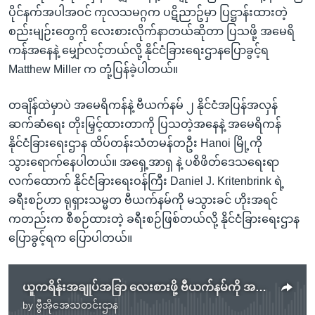
ပိုင်နက်အပါအဝင် ကုလသမဂ္ဂက ပဋိညာဥ်မှာ ပြဋ္ဌာန်းထားတဲ့
စည်းမျဉ်းတွေကို လေးစားလိုက်နာတယ်ဆိုတာ ပြသဖို့ အမေရိ
ကန်အနေနဲ့ မျှော်လင့်တယ်လို့ နိုင်ငံခြားရေးဌာနပြောခွင့်ရ
Matthew Miller က တုံ့ပြန်ခဲ့ပါတယ်။
တချိန်ထဲမှာပဲ အမေရိကန်နဲ့ ဗီယက်နမ် ၂ နိုင်ငံအပြန်အလှန်
ဆက်ဆံရေး တိုးမြှင့်ထားတာကို ပြသတဲ့အနေနဲ့ အမေရိကန်
နိုင်ငံခြားရေးဌာန ထိပ်တန်းသံတမန်တဦး Hanoi မြို့ကို
သွားရောက်နေပါတယ်။ အရှေ့အာရှ နဲ့ ပစိဖိတ်ဒေသရေးရာ
လက်ထောက် နိုင်ငံခြားရေးဝန်ကြီး Daniel J. Kritenbrink ရဲ့
ခရီးစဉ်ဟာ ရုရှားသမ္မတ ဗီယက်နမ်ကို မသွားခင် ဟိုးအရင်
ကတည်းက စီစဉ်ထားတဲ့ ခရီးစဉ်ဖြစ်တယ်လို့ နိုင်ငံခြားရေးဌာန
ပြောခွင့်ရက ပြောပါတယ်။
ယူကရိန်းအချုပ်အခြာ လေးစားဖို့ ဗီယက်နမ်ကို အမေရိကန်တိုက်တွန်း
by
ဗွီအိုအေသတင်းဌာန
No media source currently available