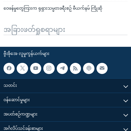
ဝေဖန်မှုတွေကြားက ရုရှားသမ္မတခရီးစဥ် ဗီယက်နမ် ကြိုဆို
အခြားဖတ်ရှုစရာများ
ဗွီအိုအေ လူမှုကွန်ယက်များ
သတင်း
၀န်ဆောင်မှုများ
အပတ်စဉ်ကဏ္ဍများ
အင်္ဂလိပ်သင်ခန်းစာများ