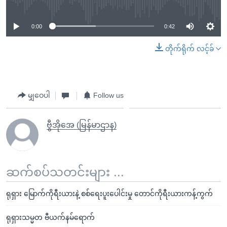
0:00
0:42
တိုက်ရိုက် လင့်ခ်
မျှဝေပါ
Follow us
ဗွီအိုအေ (မြန်မာဌာန)
ဆက်စပ်သတင်းများ ...
ရုရှား မြောက်ကိုရီးယားနဲ့ စစ်ရေးပူးပေါင်းမှု တောင်ကိုရီးယားကန့်ကွက်
ရုရှားသမ္မတ ဗီယက်နမ်ရောက်