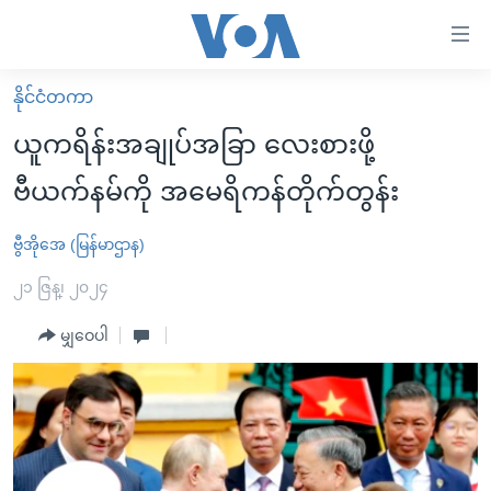
သုံး
ရ
လွယ်ကူ
နိုင်ငံတကာ
မူလစာမျက်နှာ
စေ
ယူကရိန်းအချုပ်အခြာ လေးစားဖို့
မြန်မာ
သည့်
ဗီယက်နမ်ကို အမေရိကန်တိုက်တွန်း
ကမ္ဘာ့သတင်းများ
Link
ဗွီဒီယို
နိုင်ငံတကာ
ဗွီအိုအေ (မြန်မာဌာန)
များ
သတင်းလွတ်လပ်ခွင့်
အမေရိကန်
၂၁ ဇြန္၊ ၂၀၂၄
ပင်မ
ရပ်ဝန်းတခု လမ်းတခု အလွန်
တရုတ်
အကြောင်းအရာ
မျှဝေပါ
သို့
အင်္ဂလိပ်စာလေ့လာမယ်
အစ္စရေး-ပါလက်စတိုင်း
ကျော်
အပတ်စဉ်ကဏ္ဍများ
အမေရိကန်သုံးအီဒီယံ
ကြည့်
ရေဒီယိုနှင့်ရုပ်သံ အချက်အလက်များ
မကြေးမုံရဲ့ အင်္ဂလိပ်စာ
ရေဒီယို
ရန်
ပင်မ
ရေဒီယို/တီဗွီအစီအစဉ်
ရုပ်ရှင်ထဲက အင်္ဂလိပ်စာ
တီဗွီ