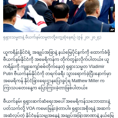
အ
သုတပဒေသာ အင်္ဂလိပ်စာ
ညွန်း
Learning English
စာမျက်နှာ
သို့
ဗွီအိုအေ လူမှုကွန်ယက်များ
ကျော်
ကြည့်
ရုရှားသမ္မတနဲ့ ဗီယက်နမ်သမ္မတတို့တွေ့ဆုံနေစဉ် (ဇွန် ၂၀၊ ၂၀၂၄)
ရန်
ဘာသာစကားများ
ရှာဖွေ
ယူကရိန်းနိုင်ငံရဲ့ အချုပ်အခြာနဲ့ နယ်မြေပိုင်နက်ကို ထောက်ခံဖို့
ရန်
ဗီယက်နမ်နိုင်ငံကို အမေရိကန်က တိုက်တွန်းလိုက်ပါတယ်။ ယူ
နေရာ
ကရိန်းကို ကျူးကျော်စစ်တိုက်နေတဲ့ ရုရှားသမ္မတ Vladimir
သို့
Putin ဗီယက်နမ်နိုင်ငံကို တရက်ခရီး သွားရောက်ခဲ့ပြီးနောက်မှာ
ကျော်
အမေရိကန် နိုင်ငံခြားရေးဌာနပြောခွင့်ရ Matthew Miller က
ရန်
ကြာသပတေးနေ့က ပြောကြားခဲ့တာဖြစ်ပါတယ်။
ဗီယက်နမ်၊ ရုရှားဆက်ဆံရေးအပေါ် အမေရိကန်သဘောထားနဲ့
ပတ်သက်လို့ VOA ကမေးမြန်းခဲ့တာပါ။ ရုရှားအစိုးရနဲ့ အဆက်
အဆံလုပ်တဲ့ နိုင်ငံမှန်သမျှအနေနဲ့ အချုပ်အခြာအာဏာနဲ့ နယ်မြေ