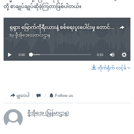
တို့ စာချုပ်ချုပ်ဆိုခဲ့ကြတာဖြစ်ပါတယ်။
ရုရှား မြောက်ကိုရီးယားနဲ့ စစ်ရေးပူးပေါင်းမှု တောင်ကိုရီးယားကန့်ကွက်
by
ဗွီအိုအေသတင်းဌာန
No media source currently available
0:00
0:53
တိုက်ရိုက် လင့်ခ်
မျှဝေပါ
Follow us
ဗွီအိုအေ (မြန်မာဌာန)