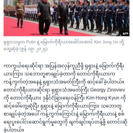
အ
သုတပဒေသာ အင်္ဂလိပ်စာ
ညွန်း
Learning English
စာမျက်နှာ
သို့
ဗွီအိုအေ လူမှုကွန်ယက်များ
ကျော်
ကြည့်
ရုရှားသမ္မတ Putin နဲ့ မြောက်ကိုရီးယားခေါင်းဆောင် Kim Jong Un တို့
တွေ့ဆုံခဲ့ (ဇွန် ၁၉၊ ၂၀၂၄)
ရန်
ဘာသာစကားများ
ရှာဖွေ
ကာကွယ်ရေးဆိုင်ရာ အပြန်အလှန်ကူညီဖို့ ရုရှားနဲ့ မြောက်ကိုရီး
ရန်
ယားကြား သဘောတူစာချုပ်ခဲ့တာကို တောင်ကိုရီးယားက
နေရာ
ကန့်ကွက်တဲ့အနေနဲ့ ရုရှားသံအမတ်ကြီးကို ဆင့်ခေါ်ခဲ့ပါတယ်။
သို့
တောင်ကိုရီးယားဆိုင်ရာ ရုရှားသံအမတ်ကြီး Georgy Zinoviev
ကျော်
ကို တောင်ကိုရီယား ဒုနိုင်ငံခြားရေးဝန်ကြီး Kim Hong Kyun ကို
ရန်
ဆင့်ခေါ်တွေ့ဆုံပြီး ရုရှားနဲ့ မြောက်ကိုရီးယားကြား သဘောတူ
စာချုပ်ခဲ့တဲ့အပေါ် ကန့်ကွက်ကြောင်းနဲ့ မြောက်ကိုရီးယားနဲ့ စစ်
ရေးပူးပေါင်းဆောင်ရွက်မှုတွေကို ချက်ချင်းရပ်တန့်ဖို့ တောင်းဆို
ခဲ့ပါတယ်။