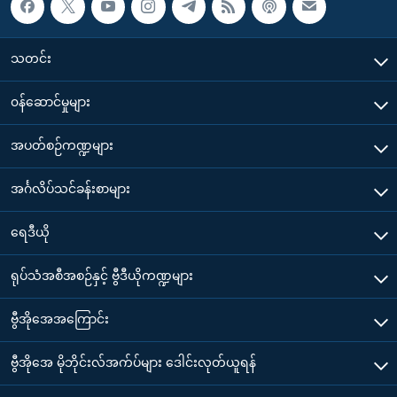
သတင်း
၀န်ဆောင်မှုများ
အပတ်စဉ်ကဏ္ဍများ
အင်္ဂလိပ်သင်ခန်းစာများ
ရေဒီယို
ရုပ်သံအစီအစဉ်နှင့် ဗွီဒီယိုကဏ္ဍများ
ဗွီအိုအေအကြောင်း
ဗွီအိုအေ မိုဘိုင်းလ်အက်ပ်များ ဒေါင်းလုတ်ယူရန်