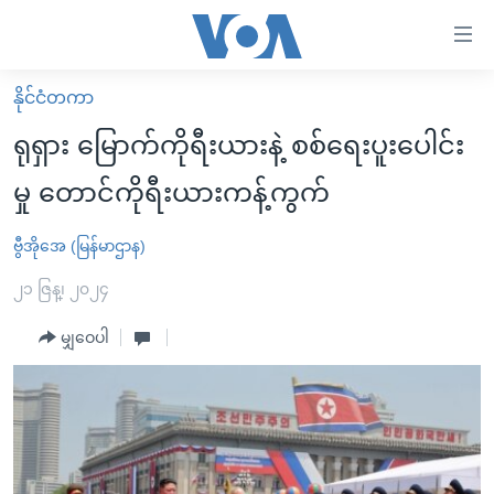
သုံး
ရ
လွယ်ကူ
နိုင်ငံတကာ
မူလစာမျက်နှာ
စေ
ရုရှား မြောက်ကိုရီးယားနဲ့ စစ်ရေးပူးပေါင်း
မြန်မာ
သည့်
မှု တောင်ကိုရီးယားကန့်ကွက်
ကမ္ဘာ့သတင်းများ
Link
ဗွီဒီယို
နိုင်ငံတကာ
ဗွီအိုအေ (မြန်မာဌာန)
များ
သတင်းလွတ်လပ်ခွင့်
အမေရိကန်
၂၁ ဇြန္၊ ၂၀၂၄
ပင်မ
ရပ်ဝန်းတခု လမ်းတခု အလွန်
တရုတ်
အကြောင်းအရာ
မျှဝေပါ
သို့
အင်္ဂလိပ်စာလေ့လာမယ်
အစ္စရေး-ပါလက်စတိုင်း
ကျော်
အပတ်စဉ်ကဏ္ဍများ
အမေရိကန်သုံးအီဒီယံ
ကြည့်
ရေဒီယိုနှင့်ရုပ်သံ အချက်အလက်များ
မကြေးမုံရဲ့ အင်္ဂလိပ်စာ
ရေဒီယို
ရန်
ပင်မ
ရေဒီယို/တီဗွီအစီအစဉ်
ရုပ်ရှင်ထဲက အင်္ဂလိပ်စာ
တီဗွီ