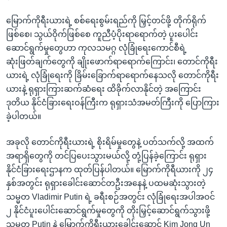
မြောက်ကိုရီးယားရဲ့ စစ်ရေးစွမ်းရည်ကို မြှင့်တင်ဖို့ တိုက်ရိုက်
ဖြစ်စေ၊ သွယ်ဝိုက်ဖြစ်စေ ကူညီပံ့ပိုးရာရောက်တဲ့ ပူးပေါင်း
ဆောင်ရွက်မှုတွေဟာ ကုလသမဂ္ဂ လုံခြုံရေးကောင်စီရဲ့
ဆုံးဖြတ်ချက်တွေကို ချိုးဖောက်ရာရောက်ကြောင်း၊ တောင်ကိုရီး
ယားရဲ့ လုံခြုံရေးကို ခြိမ်းခြောက်ရာရောက်နေသလို တောင်ကိုရီး
ယားနဲ့ ရုရှားကြားဆက်ဆံရေး ထိခိုက်လာနိုင်တဲ့ အကြောင်း
ဒုတိယ နိုင်ငံခြားရေးဝန်ကြီးက ရုရှားသံအမတ်ကြီးကို ပြောကြား
ခဲ့ပါတယ်။
အခုလို တောင်ကိုရီးယားရဲ့ စိုးရိမ်မှုတွေနဲ့ ပတ်သက်လို့ အထက်
အရာရှိတွေကို တင်ပြပေးသွားမယ်လို့ တုံ့ပြန်ခဲ့ကြောင်း ရုရှား
နိုင်ငံခြားရေးဌာနက ထုတ်ပြန်ပါတယ်။ မြောက်ကိုရီယားကို ၂၄
နှစ်အတွင်း ရုရှားခေါင်းဆောင်တဦးအနေနဲ့ ပထမဆုံးသွားတဲ့
သမ္မတ Vladimir Putin ရဲ့ ခရီးစဉ်အတွင်း လုံခြုံရေးအပါအဝင်
၂ နိုင်ငံပူးပေါင်းဆောင်ရွက်မှုတွေကို တိုးမြှင့်ဆောင်ရွက်သွားဖို့
သမ္မတ Putin နဲ့ မြောက်ကိုရီးယားခေါင်းဆောင် Kim Jong Un