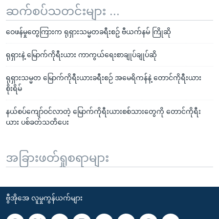
ဆက်စပ်သတင်းများ ...
ဝေဖန်မှုတွေကြားက ရုရှားသမ္မတခရီးစဥ် ဗီယက်နမ် ကြိုဆို
ရုရှားနဲ့ မြောက်ကိုရီးယား ကာကွယ်ရေးစာချုပ်ချုပ်ဆို
ရုရှားသမ္မတ မြောက်ကိုရီးယားခရီးစဉ် အမေရိကန်နဲ့ တောင်ကိုရီးယား
စိုးရိမ်
နယ်စပ်ကျော်ဝင်လာတဲ့ မြောက်ကိုရီးယားစစ်သားတွေကို တောင်ကိုရီး
ယား ပစ်ခတ်သတိပေး
အခြားဖတ်ရှုစရာများ
ဗွီအိုအေ လူမှုကွန်ယက်များ