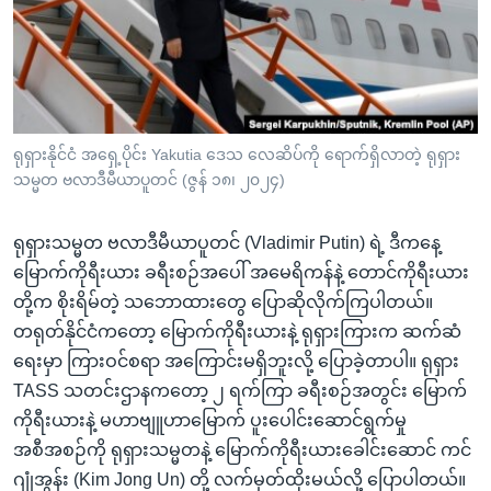
အ
သုတပဒေသာ အင်္ဂလိပ်စာ
ညွန်း
Learning English
စာမျက်နှာ
သို့
ဗွီအိုအေ လူမှုကွန်ယက်များ
ကျော်
ကြည့်
ရုရှားနိုင်ငံ အရှေ့ပိုင်း Yakutia ဒေသ လေဆိပ်ကို ရောက်ရှိလာတဲ့ ရုရှား
သမ္မတ ဗလာဒီမီယာပူတင် (ဇွန် ၁၈၊ ၂၀၂၄)
ရန်
ဘာသာစကားများ
ရှာဖွေ
ရုရှားသမ္မတ ဗလာဒီမီယာပူတင် (Vladimir Putin) ရဲ့ ဒီကနေ့
ရန်
မြောက်ကိုရီးယား ခရီးစဉ်အပေါ် အမေရိကန်နဲ့ တောင်ကိုရီးယား
နေရာ
တို့က စိုးရိမ်တဲ့ သဘောထားတွေ ပြောဆိုလိုက်ကြပါတယ်။
သို့
တရုတ်နိုင်ငံကတော့ မြောက်ကိုရီးယားနဲ့ ရုရှားကြားက ဆက်ဆံ
ကျော်
ရေးမှာ ကြားဝင်စရာ အကြောင်းမရှိဘူးလို့ ပြောခဲ့တာပါ။ ရုရှား
ရန်
TASS သတင်းဌာနကတော့ ၂ ရက်ကြာ ခရီးစဉ်အတွင်း မြောက်
ကိုရီးယားနဲ့ မဟာဗျူဟာမြောက် ပူးပေါင်းဆောင်ရွက်မှု
အစီအစဉ်ကို ရုရှားသမ္မတနဲ့ မြောက်ကိုရီးယားခေါင်းဆောင် ကင်
ဂျုံအွန်း (Kim Jong Un) တို့ လက်မှတ်ထိုးမယ်လို့ ပြောပါတယ်။