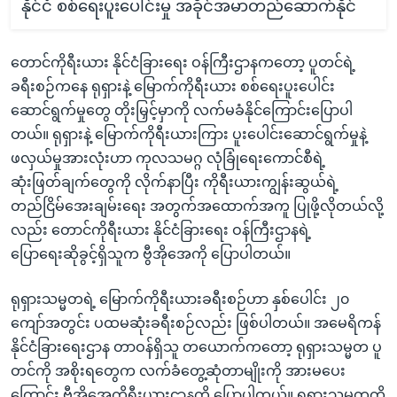
နိုင်ငံ စစ်ရေးပူးပေါင်းမှု အခိုင်အမာတည်ဆောက်နိုင်
တောင်ကိုရီးယား နိုင်ငံခြားရေး ဝန်ကြီးဌာနကတော့ ပူတင်ရဲ့
ခရီးစဉ်ကနေ ရုရှားနဲ့ မြောက်ကိုရီးယား စစ်ရေးပူးပေါင်း
ဆောင်ရွက်မှုတွေ တိုးမြှင့်မှာကို လက်မခံနိုင်ကြောင်းပြောပါ
တယ်။ ရုရှားနဲ့ မြောက်ကိုရီးယားကြား ပူးပေါင်းဆောင်ရွက်မှုနဲ့
ဖလှယ်မှုအားလုံးဟာ ကုလသမဂ္ဂ လုံခြုံရေးကောင်စီရဲ့
ဆုံးဖြတ်ချက်တွေကို လိုက်နာပြီး ကိုရီးယားကျွန်းဆွယ်ရဲ့
တည်ငြိမ်အေးချမ်းရေး အတွက်အထောက်အကူ ပြုဖို့လိုတယ်လို့
လည်း တောင်ကိုရီးယား နိုင်ငံခြားရေး ဝန်ကြီးဌာနရဲ့
ပြောရေးဆိုခွင့်ရှိသူက ဗွီအိုအေကို ပြောပါတယ်။
ရုရှားသမ္မတရဲ့ မြောက်ကိုရီးယားခရီးစဉ်ဟာ နှစ်ပေါင်း ၂၀
ကျော်အတွင်း ပထမဆုံးခရီးစဉ်လည်း ဖြစ်ပါတယ်။ အမေရိကန်
နိုင်ငံခြားရေးဌာန တာဝန်ရှိသူ တယောက်ကတော့ ရုရှားသမ္မတ ပူ
တင်ကို အစိုးရတွေက လက်ခံတွေ့ဆုံတာမျိုးကို အားမပေး
ကြောင်း ဗွီအိုအေကိုရီးယားဌာနကို ပြောပါတယ်။ ရုရှားသမ္မတကို