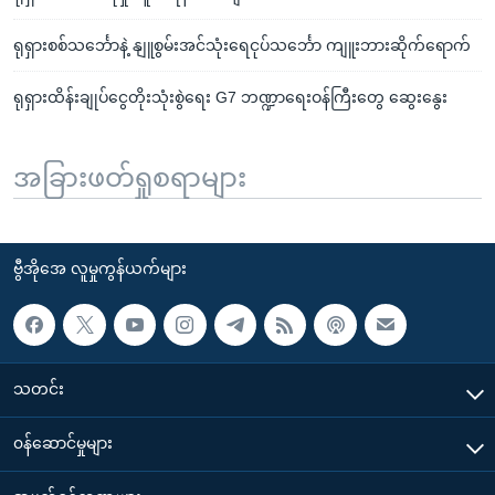
ရုရှားစစ်သင်္ဘောနဲ့ နျူစွမ်းအင်သုံးရေငုပ်သင်္ဘော ကျူးဘားဆိုက်ရောက်
ရုရှားထိန်းချုပ်ငွေတိုးသုံးစွဲရေး G7 ဘဏ္ဍာရေးဝန်ကြီးတွေ ဆွေးနွေး
အခြားဖတ်ရှုစရာများ
ဗွီအိုအေ လူမှုကွန်ယက်များ
သတင်း
၀န်ဆောင်မှုများ