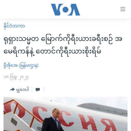
သုံး
ရ
လွယ်ကူ
နိုင်ငံတကာ
မူလစာမျက်နှာ
စေ
ရုရှားသမ္မတ မြောက်ကိုရီးယားခရီးစဉ် အ
မြန်မာ
သည့်
မေရိကန်နဲ့ တောင်ကိုရီးယားစိုးရိမ်
ကမ္ဘာ့သတင်းများ
Link
ဗွီဒီယို
နိုင်ငံတကာ
ဗွီအိုအေ (မြန်မာဌာန)
များ
သတင်းလွတ်လပ်ခွင့်
အမေရိကန်
၁၈ ဇြန္၊ ၂၀၂၄
ပင်မ
ရပ်ဝန်းတခု လမ်းတခု အလွန်
တရုတ်
အကြောင်းအရာ
မျှဝေပါ
သို့
အင်္ဂလိပ်စာလေ့လာမယ်
အစ္စရေး-ပါလက်စတိုင်း
ကျော်
အပတ်စဉ်ကဏ္ဍများ
အမေရိကန်သုံးအီဒီယံ
ကြည့်
ရေဒီယိုနှင့်ရုပ်သံ အချက်အလက်များ
မကြေးမုံရဲ့ အင်္ဂလိပ်စာ
ရေဒီယို
ရန်
ပင်မ
ရေဒီယို/တီဗွီအစီအစဉ်
ရုပ်ရှင်ထဲက အင်္ဂလိပ်စာ
တီဗွီ