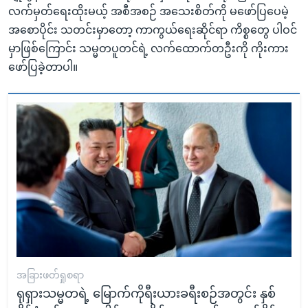
လက်မှတ်ရေးထိုးမယ့် အစီအစဉ် အသေးစိတ်ကို မဖော်ပြပေမဲ့
အစောပိုင်း သတင်းမှာတော့ ကာကွယ်ရေးဆိုင်ရာ ကိစ္စတွေ ပါဝင်
မှာဖြစ်ကြောင်း သမ္မတပူတင်ရဲ့ လက်ထောက်တဦးကို ကိုးကား
ဖော်ပြခဲ့တာပါ။
အခြားဖတ်ရှုစရာ
ရုရှားသမ္မတရဲ့ မြောက်ကိုရီးယားခရီးစဉ်အတွင်း နှစ်