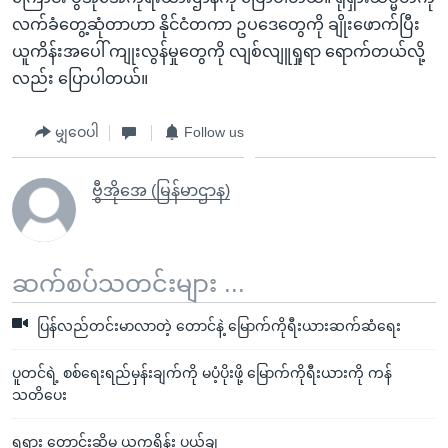
လက်ခံတွေ့ဆုံတာဟာ နိုင်ငံတကာ ဥပဒေတွေကို ချိုးဖောက်ပြီး
ယူကိန်းအပေါ် ကျုးလွန်မှုတွေကို လျစ်လျူရှုရာ ရောက်တယ်လို့
လည်း ပြောပါတယ်။
မျှဝေပါ
Follow us
ဗွီအိုအေ (မြန်မာဌာန)
ဆက်စပ်သတင်းများ ...
ပြန်လည်တင်းမာလာတဲ့ တောင်နဲ့ မြောက်ကိုရီးယားဆက်ဆံရေး
ပူတင်ရဲ့ စစ်ရေးရည်မှန်းချက်ကို မပံ့ပိုးဖို့ မြောက်ကိုရီးယားကို ကန်
သတိပေး
ရုရှား တောင်းဆိုမှု ယူကရိန်း ပယ်ချ