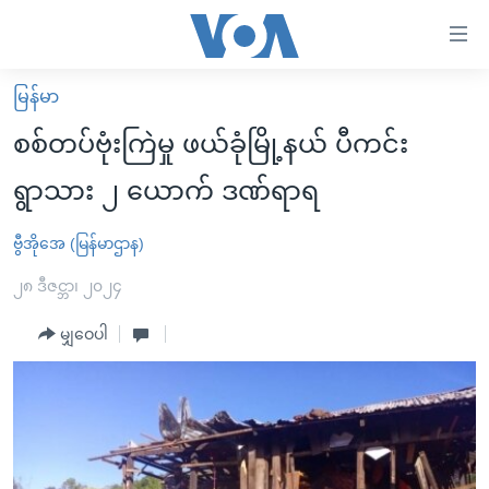
သုံး
ရ
လွယ်ကူ
မြန်မာ
မူလစာမျက်နှာ
စေ
စစ်တပ်ဗုံးကြဲမှု ဖယ်ခုံမြို့နယ် ပီကင်း
မြန်မာ
သည့်
ရွာသား ၂ ယောက် ဒဏ်ရာရ
ကမ္ဘာ့သတင်းများ
Link
ဗွီဒီယို
နိုင်ငံတကာ
ဗွီအိုအေ (မြန်မာဌာန)
များ
သတင်းလွတ်လပ်ခွင့်
အမေရိကန်
၂၈ ဒီဇင္ဘာ၊ ၂၀၂၄
ပင်မ
ရပ်ဝန်းတခု လမ်းတခု အလွန်
တရုတ်
အကြောင်းအရာ
မျှဝေပါ
သို့
အင်္ဂလိပ်စာလေ့လာမယ်
အစ္စရေး-ပါလက်စတိုင်း
ကျော်
အပတ်စဉ်ကဏ္ဍများ
အမေရိကန်သုံးအီဒီယံ
ကြည့်
ရေဒီယိုနှင့်ရုပ်သံ အချက်အလက်များ
မကြေးမုံရဲ့ အင်္ဂလိပ်စာ
ရေဒီယို
ရန်
ပင်မ
ရေဒီယို/တီဗွီအစီအစဉ်
ရုပ်ရှင်ထဲက အင်္ဂလိပ်စာ
တီဗွီ