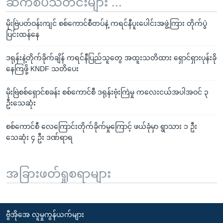
ဆက်စပ်သတင်းများ ...
မိုးဗြဲပတ်ဝန်းကျင် စစ်ကောင်စီတပ်နဲ့ ကရင်နီပူးပေါင်းအဖွဲ့ကြား တိုက်ပွဲ
ပြင်းထန်နေ
ဒရုန်းနဲ့တိုက်ခိုက်ချိန် ကရင်နီပြည်သူတွေ အထူးသတိထား ရှောင်ရှားပုန်းခို
နေကြဖို့ KNDF သတိပေး
မိုးဗြဲစစ်ရှောင်စခန်း စစ်ကောင်စီ ဒရုန်းဗုံးကြဲမှု ကလေးငယ်အပါအဝင် ၃
ဦးသေဆုံး
စစ်ကောင်စီ လေကြောင်းတိုက်ခိုက်မှုကြောင့် ဖယ်ခုံမှာ ရွာသား ၁ ဦး
သေဆုံး ၄ ဦး ဒဏ်ရာရ
အခြားဖတ်ရှုစရာများ
ဗွီအိုအေ လူမှုကွန်ယက်များ