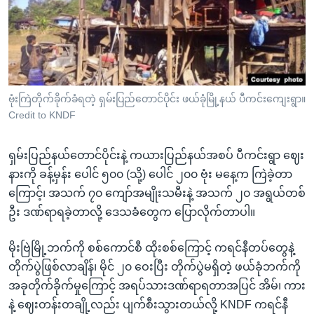
အ
သုတပဒေသာ အင်္ဂလိပ်စာ
ညွန်း
Learning English
စာမျက်နှာ
သို့
ဗွီအိုအေ လူမှုကွန်ယက်များ
ကျော်
ကြည့်
ဗုံးကြဲတိုက်ခိုက်ခံရတဲ့ ရှမ်းပြည်တောင်ပိုင်း ဖယ်ခုံမြို့နယ် ပီကင်းကျေးရွာ။
Credit to KNDF
ရန်
ဘာသာစကားများ
ရှာဖွေ
ရှမ်းပြည်နယ်တောင်ပိုင်းနဲ့ ကယားပြည်နယ်အစပ် ပီကင်းရွာ ဈေး
ရန်
နားကို ခန့်မှန်း ပေါင် ၅၀၀ (သို့) ပေါင် ၂၀၀ ဗုံး မနေ့က ကြဲခဲ့တာ
နေရာ
ကြောင့်၊ အသက် ၇၀ ကျော်အမျိုးသမီးနဲ့ အသက် ၂၀ အရွယ်တစ်
သို့
ဦး ဒဏ်ရာရခဲ့တာလို့ ဒေသခံတွေက ပြောလိုက်တာပါ။
ကျော်
ရန်
မိုးဗြဲမြို့ဘက်ကို စစ်ကောင်စီ ထိုးစစ်ကြောင့် ကရင်နီတပ်တွေနဲ့
တိုက်ပွဲဖြစ်လာချိန်၊ မိုင် ၂၀ ဝေးပြီး တိုက်ပွဲမရှိတဲ့ ဖယ်ခုံဘက်ကို
အခုတိုက်ခိုက်မှုကြောင့် အရပ်သားဒဏ်ရာရတာအပြင် အိမ်၊ ကား
နဲ့ ဈေးတန်းတချို့လည်း ပျက်စီးသွားတယ်လို့ KNDF ကရင်နီ