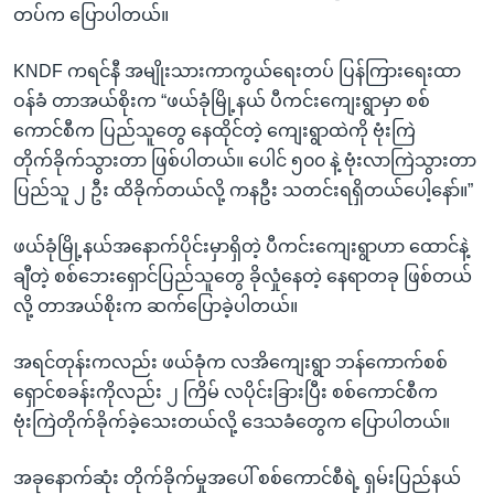
တပ်က ပြောပါတယ်။
KNDF ကရင်နီ အမျိုးသားကာကွယ်ရေးတပ် ပြန်ကြားရေးထာ
ဝန်ခံ တာအယ်စိုးက “ဖယ်ခုံမြို့နယ် ပီကင်းကျေးရွာမှာ စစ်
ကောင်စီက ပြည်သူတွေ နေထိုင်တဲ့ ကျေးရွာထဲကို ဗုံးကြဲ
တိုက်ခိုက်သွားတာ ဖြစ်ပါတယ်။ ပေါင် ၅၀၀ နဲ့ ဗုံးလာကြဲသွားတာ
ပြည်သူ ၂ ဦး ထိခိုက်တယ်လို့ ကနဦး သတင်းရရှိတယ်ပေါ့နော်။”
ဖယ်ခုံမြို့နယ်အနောက်ပိုင်းမှာရှိတဲ့ ပီကင်းကျေးရွာဟာ ထောင်နဲ့
ချီတဲ့ စစ်ဘေးရှောင်ပြည်သူတွေ ခိုလှုံနေတဲ့ နေရာတခု ဖြစ်တယ်
လို့ တာအယ်စိုးက ဆက်ပြောခဲ့ပါတယ်။
အရင်တုန်းကလည်း ဖယ်ခုံက လအိကျေးရွာ ဘန်ကောက်စစ်
ရှောင်စခန်းကိုလည်း ၂ ကြိမ် လပိုင်းခြားပြီး စစ်ကောင်စီက
ဗုံးကြဲတိုက်ခိုက်ခဲ့သေးတယ်လို့ ဒေသခံတွေက ပြောပါတယ်။
အခုနောက်ဆုံး တိုက်ခိုက်မှုအပေါ် စစ်ကောင်စီရဲ့ ရှမ်းပြည်နယ်