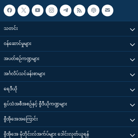
သတင်း
၀န်ဆောင်မှုများ
အပတ်စဉ်ကဏ္ဍများ
အင်္ဂလိပ်သင်ခန်းစာများ
ရေဒီယို
ရုပ်သံအစီအစဉ်နှင့် ဗွီဒီယိုကဏ္ဍများ
ဗွီအိုအေအကြောင်း
ဗွီအိုအေ မိုဘိုင်းလ်အက်ပ်များ ဒေါင်းလုတ်ယူရန်