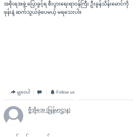
အစိုးရအဖွဲ့ ပြောခွင့်ရ စီးပွားရေးရာဝန်ကြီး ဦးခွန်သိန်းမောင်ကို
ဖုန်းနဲ့ ဆက်သွယ်ခဲ့ပေမယ့် မရသေးပါ။
မျှဝေပါ
Follow us
ဗွီအိုအေ (မြန်မာဌာန)