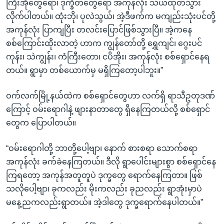
ကြီးအိုတွေရော၊ ဒုက္ခိတတွေရော အကုန်လုံး သယ်ထုတ်သွား
လိုက်ပါတယ်။ ထုံးဘို၊ ပုလဲသွယ်၊ အဲ့ဒီဖက်က မကျည်းသုံးပင်တို့
အကုန်လုံး ပြာကျပြီး တလင်းပြောင်ဖြစ်သွားပြီ။ အဲ့ကနေ
စစ်ကြောင်းထိုးလာတဲ့ ဟာက ကျွန်တော်တို့ ရွှေကျင်၊ ဂွေးပင်
ကုန်း၊ သဲကျွန်း၊ ကံကြီးတော၊ ငပိအိုး၊ အကုန်လုံး စစ်ရှောင်နေရ
တယ်။ ရွာမှာ တစ်ယောက်မှ မရှိကြတော့ပါဘူး။”
ဝက်လက်မြို့နယ်ထဲက စစ်ရှောင်တွေဟာ လက်ရှိ ရာသီဥတုဒဏ်
ကြောင့် ဝမ်းရောဂါနဲ့ ဖျားနာတာတွေ ရှိနေကြတယ်လို့ စစ်ရှောင်
တွေက ပြောပါတယ်။
“ဝမ်းရောဂါတို့ ဘာတို့ပေါ့ဗျာ၊ နောက် စားစရာ သောက်စရာ
အကုန်လုံး ခက်ခဲနေကြတယ်။ ဒီလို ရွာပေါင်းများစွာ စစ်ရှောင်နေ
ကြရတော့ အကုန်အတူတူပဲ ဒုက္ခတွေ ရောက်နေကြတာ။ ဖြစ်
သလိုပေါ့ဗျာ၊ ခုကလည်း မိုးကလည်း ခုညလည်း ရွာအုံးမှာပဲ
မနေ့ညကလည်းရွာတယ်။ အဲ့ဒါတွေ ဒုက္ခရောက်နေပါတယ်။”