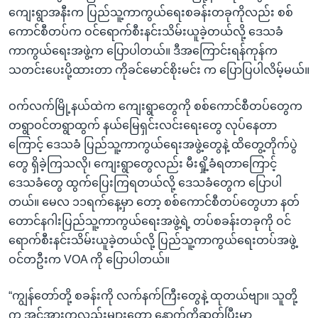
ကျေးရွာအနီးက ပြည်သူ့ကာကွယ်ရေးစခန်းတခုကိုလည်း စစ်
ကောင်စီတပ်က ဝင်ရောက်စီးနင်းသိမ်းယူခဲ့တယ်လို့ ဒေသခံ
ကာကွယ်ရေးအဖွဲ့က ပြောပါတယ်။ ဒီအကြောင်းရန်ကုန်က
သတင်းပေးပို့ထားတာ ကိုခင်မောင်စိုးမင်း က ပြောပြပါလိမ့်မယ်။
ဝက်လက်မြို့နယ်ထဲက ကျေးရွာတွေကို စစ်ကောင်စီတပ်တွေက
တရွာဝင်တရွာထွက် နယ်မြေရှင်းလင်းရေးတွေ လုပ်နေတာ
ကြောင့် ဒေသခံ ပြည်သူ့ကာကွယ်ရေးအဖွဲ့တွေနဲ့ ထိတွေ့တိုက်ပွဲ
တွေ ရှိခဲ့ကြသလို၊ ကျေးရွာတွေလည်း မီးရှို့ခံရတာကြောင့်
ဒေသခံတွေ ထွက်ပြေးကြရတယ်လို့ ဒေသခံတွေက ပြောပါ
တယ်။ မေလ ၁၁ရက်နေ့မှာ တော့ စစ်ကောင်စီတပ်တွေဟာ နတ်
တောင်နဂါးပြည်သူ့ကာကွယ်ရေးအဖွဲ့ရဲ့ တပ်စခန်းတခုကို ဝင်
ရောက်စီးနင်းသိမ်းယူခဲ့တယ်လို့ ပြည်သူ့ကာကွယ်ရေးတပ်အဖွဲ့
ဝင်တဦးက VOA ကို ပြောပါတယ်။
“ကျွန်တော်တို့ စခန်းကို လက်နက်ကြီးတွေနဲ့ ထုတယ်ဗျာ။ သူတို့
က အင်အားကလည်းများတော့ နောက်ကိုဆုတ်ပြီးမှာ