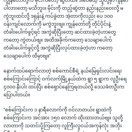
ကျွန်တော်တို့က မိုင်းကတော့ ဆွဲတယ်။ ဒါပေမယ့် သူတို့မှာ ဂျန်မာ
ပါလားတော့ မသိဘူး။ မိုင်းကို တည့်ဆွဲတာ နည်းနည်းဝေးလို့ မ
ကွဲဘူးထင်လို့ ဒရုန်းနဲ့ ကပ်ခွဲတာ အဲ့တာကိုလည်း ပေ ၁၀၀
ဝန်းကျင်လောက်ကို မကွဲဘူးဗျ။ ကျွန်တော်တို့ တိုင်ပိုင်းနဲ့
တံခါးပေါက်ဖွင့်ရင် အကွဲဆိုပြီးတော့ ဆင်ထားခဲ့တဲ့ဟာတွေ
ကတော့ ကွဲတယ်ဗျ။ အထိအခိုက်ကတော့ သေချာပေါက်
တံခါးပေါက်ဖွင့်လို့ အကွဲဆိုပြီးလုပ်ထားခဲ့တဲ့ဟာ ကတော့
သေချာပေါက် ထိမှာဗျ။”
နောက်ထပ်ရောက်လာတဲ့ စစ်ကောင်စီရဲ့ နယ်မြေရှင်းလင်းရေး
စစ်ကြောင်းကြောင့် ဝက်လက်မြို့နယ်ထဲက ရွာ ၅ ရွာက လူဦးရေ
၄၀၀၀ နီးပါး ထပ်ပြီး စစ်ရှောင်နေကြရတယ်လို့ ဒေသခံတဦးက
ပြောပါတယ်။
“စစ်ကြောင်းက ၁ နာရီလောက်ကို ဝင်လာတယ်။ ရွာထဲကို
စစ်ကြောင်းက အင်အား ၁၅၀ လောက် ထိုးထားတယ်ဗျ။ သူတို့
လာတာကို သတင်းပို့ကြတော့ လူကြီးလူငယ်အကုန်လုံး အဘိုး