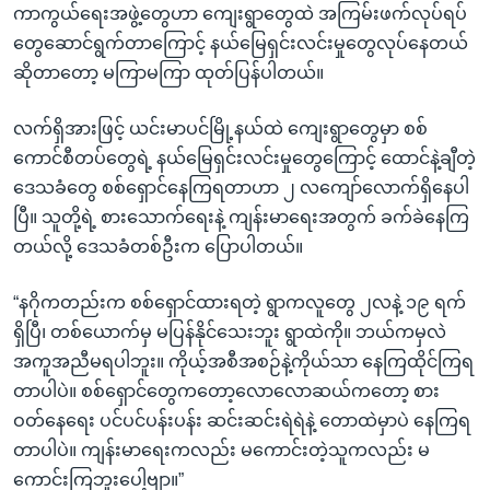
ကာကွယ်ရေးအဖွဲ့တွေဟာ ကျေးရွာတွေထဲ အကြမ်းဖက်လုပ်ရပ်
တွေဆောင်ရွက်တာကြောင့် နယ်မြေရှင်းလင်းမှုတွေလုပ်နေတယ်
ဆိုတာတော့ မကြာမကြာ ထုတ်ပြန်ပါတယ်။
လက်ရှိအားဖြင့် ယင်းမာပင်မြို့နယ်ထဲ ကျေးရွာတွေမှာ စစ်
ကောင်စီတပ်တွေရဲ့ နယ်မြေရှင်းလင်းမှုတွေကြောင့် ထောင်နဲ့ချီတဲ့
ဒေသခံတွေ စစ်ရှောင်နေကြရတာဟာ ၂ လကျော်လောက်ရှိနေပါ
ပြီ။ သူတို့ရဲ့ စားသောက်ရေးနဲ့ ကျန်းမာရေးအတွက် ခက်ခဲနေကြ
တယ်လို့ ဒေသခံတစ်ဦးက ပြောပါတယ်။
“နဂိုကတည်းက စစ်ရှောင်ထားရတဲ့ ရွာကလူတွေ ၂လနဲ့ ၁၉ ရက်
ရှိပြီ၊ တစ်ယောက်မှ မပြန်နိုင်သေးဘူး ရွာထဲကို။ ဘယ်ကမှလဲ
အကူအညီမရပါဘူး။ ကိုယ့်အစီအစဉ်နဲ့ကိုယ်သာ နေကြထိုင်ကြရ
တာပါပဲ။ စစ်ရှောင်တွေကတော့လောလောဆယ်ကတော့ စား
ဝတ်နေရေး ပင်ပင်ပန်းပန်း ဆင်းဆင်းရဲရဲနဲ့ တောထဲမှာပဲ နေကြရ
တာပါပဲ။ ကျန်းမာရေးကလည်း မကောင်းတဲ့သူကလည်း မ
ကောင်းကြဘူးပေါ့ဗျာ။”