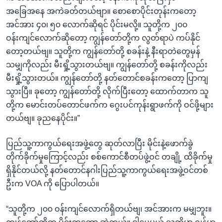
အခြေအနေ အကဲခတ်တယ်ဗျာ။ စောစောပိုင်းတုန်းကတော့
အင်အား ၄၀၊ ၅၀ လောက်ဆိုရင် ပိုင်းမလို့။ သူတို့က ၂၀၀
ဝန်းကျင်လောက်ဆိုတော့ ကျွန်တော်တို့က လွတ်ရာပဲ ကပ်နိုင်
တော့တယ်ဗျ။ သူတို့က ကျွန်တော်တို့ စခန်းနဲ့ နီးရာတဲတွေမှန်
သမျှကိုလည်း မီးရှို့သွားတယ်ဗျ။ ကျွန်တော်တို့ စခန်းကိုလည်း
မီးရှို့သွားတယ်။ ကျွန်တော်တို့ နတ်တောင်စခန်းကတော့ ပြာကျ
သွားပြီ။ ခုတော့ ကျွန်တော်တို့ လိုက်ပြီးတော့ ထောက်တာက သူ
တို့က မောင်းတပ်တောင်ဖက်က ဂွေးပင်ကုန်းရွာဖက်ကို ဝင်ဖို့များ
တယ်ဗျ။ ခုညနေပိုင်း။”
ပြည်သူ့ကာကွယ်ရေးအဖွဲ့တွေ ဆုတ်လာပြီး မိုင်းနဲ့ဖောက်ခွဲ
တိုက်ခိုက်မှုကြောင့်လည်း စစ်ကောင်စီတပ်ဖွဲ့ဝင် တချို့ ထိခိုက်မှု
ရှိနိုင်တယ်လို့ နတ်တောင်နဂါးပြည်သူ့ကာကွယ်ရေးအဖွဲ့ဝင်တစ်
ဦးက VOA ကို ပြောပါတယ်။
“သူတို့က ၂၀၀ ဝန်းကျင်လောက်ရှိတယ်ဗျ၊ အင်အားက မမျှဘူး။