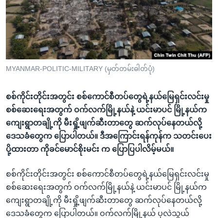
အ
သုတပဒေသာ အင်္ဂလိပ်စာ
ညွန်း
Learning English
စာမျက်နှာ
သို့
ဗွီအိုအေ လူမှုကွန်ယက်များ
ကျော်
ကြည့်
MYANMAR-POLITIC-MILITARY (မှတ်တမ်းဓါတ်ပုံ)
ရန်
ဘာသာစကားများ
ရှာဖွေ
စစ်ကိုင်းတိုင်းအတွင်း စစ်ကောင်စီတပ်တွေရဲ့နယ်မြေရှင်းလင်းမှု
ရန်
စစ်ဆေးရေးအတွက် ဝက်လက်မြို့နယ်နဲ့ ယင်းမာပင် မြို့နယ်က
နေရာ
ကျေးရွာတချို့ကို မီးရှို့ဖျက်ဆီးတာတွေ ဆက်လုပ်နေတယ်လို့
သို့
ဒေသခံတွေက ပြောပါတယ်။ ဒီအကြောင်းရန်ကုန်က သတင်းပေး
ကျော်
ပို့ထားတာ ကိုခင်မောင်စိုးမင်း က ပြောပြပါလိမ့်မယ်။
ရန်
စစ်ကိုင်းတိုင်းအတွင်း စစ်ကောင်စီတပ်တွေရဲ့နယ်မြေရှင်းလင်းမှု
စစ်ဆေးရေးအတွက် ဝက်လက်မြို့နယ်နဲ့ ယင်းမာပင် မြို့နယ်က
ကျေးရွာတချို့ကို မီးရှို့ဖျက်ဆီးတာတွေ ဆက်လုပ်နေတယ်လို့
ဒေသခံတွေက ပြောပါတယ်။ ဝက်လက်မြို့နယ် ပုလဲသွယ်