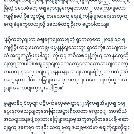
ခြီတဲ့ ဒသေခံတှေ စဈရှောငျနကွေရတာဟာ ၂ လကြောျလော
ကျရှိနပေါပွီ။ သူတို့ရဲ့ စားသောကျရေးနဲ့ ကနြျးမာရေးအတှကျ
ခကျခဲနကွေတယျလို့ ဒသေခံတဈဦးက ပွောပါတယျ။
“နဂိုကတညျးက စဈရှောငျထားရတဲ့ ရှာကလူတှေ ၂လနဲ့ ၁၉ ရ
ကျရှိပွီ၊ တဈယောကျမှ မပွနျနိုငျသေးဘူး ရှာထဲကို။ ဘယျကမှ
လဲ အကူအညီမရပါဘူး။ ကိုယ့ျအစီအစဉျနဲ့ကိုယျသာ နကွေထို
ငျကွရတာပါပဲ။ စဈရှောငျတှကေတော့လောလောဆယျကတော့
စားဝတျနရေေး ပငျပငျပနျးပနျး ဆငျးဆငျးရဲရဲနဲ့ တောထဲမှာပဲ
နကွေရတာပါပဲ။ ကနြျးမာရေးကလညျး မကောငျးတဲ့သူကလ
ညျး မကောငျးကွဘူးပေါ့ဗြာ။”
မွနျမာနိုငျငံတှငျး ပဋိပက်ခတှကွေောင့ျ အိုးပဈအိမျပဈ စဈ
ပွေးဒုက်ခသညျတှအေမြားအပွားရှိလာတာ ကွောင့ျ၊ အာဆီယံ
အသငျးအနနေဲ့ လူသားခငြျးစာနာမှုအကူအညီတှပေေးဖို့ ဆော
ငျရှကျနရောမှာ ကနဦး သတျမှတျနယျမွထေဲမှာ စဈကိုငျးတိုငျး