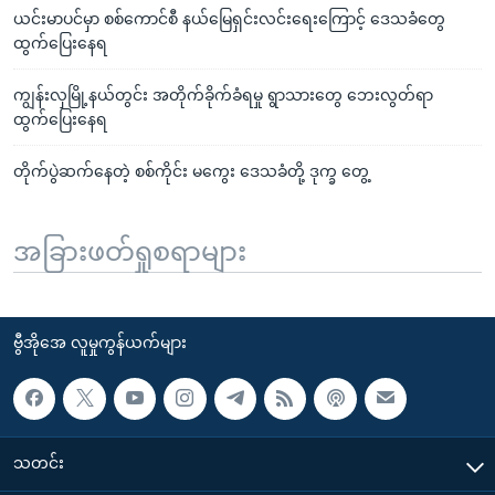
ယင်းမာပင်မှာ စစ်ကောင်စီ နယ်မြေရှင်းလင်းရေးကြောင့် ဒေသခံတွေ
ထွက်ပြေးနေရ
ကျွန်းလှမြို့နယ်တွင်း အတိုက်ခိုက်ခံရမှု ရွာသားတွေ ဘေးလွတ်ရာ
ထွက်ပြေးနေရ
တိုက်ပွဲဆက်နေတဲ့ စစ်ကိုင်း မကွေး ဒေသခံတို့ ဒုက္ခ တွေ့
အခြားဖတ်ရှုစရာများ
ဗွီအိုအေ လူမှုကွန်ယက်များ
သတင်း