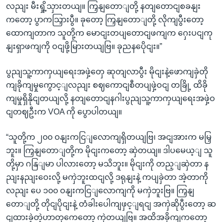
လညျး မီးရှို့သှားတယျ။ ကြှနျတောျတို့ နတျတောငျစခနျး
ကတော့ ပွာကသြှားပွီ။ ခုတော့ ကြှနျတောျတို့ လိုကျပွီးတော့
ထောကျတာက သူတို့က မောငျးတပျတောငျဖကျက ဂှေးပငျကု
နျးရှာဖကျကို ဝငျဖို့မြားတယျဗြ။ ခုညနပေိုငျး။”
ပွညျသူ့ကာကှယျရေးအဖှဲ့တှေ ဆုတျလာပွီး မိုငျးနဲ့ဖောကျခှဲတို
ကျခိုကျမှုကွောင့ျလညျး စဈကောငျစီတပျဖှဲ့ဝငျ တခြို့ ထိခို
ကျမှုရှိနိုငျတယျလို့ နတျတောငျနဂါးပွညျသူ့ကာကှယျရေးအဖှဲ့ဝ
ငျတဈဦးက VOA ကို ပွောပါတယျ။
“သူတို့က ၂၀၀ ဝနျးကငြျလောကျရှိတယျဗြ၊ အငျအားက မမြှ
ဘူး။ ကြှနျတောျတို့က မိုငျးကတော့ ဆှဲတယျ။ ဒါပမေယ့ျ သူ
တို့မှာ ဂနြျမာ ပါလားတော့ မသိဘူး။ မိုငျးကို တည့ျဆှဲတာ န
ညျးနညျးဝေးလို့ မကှဲဘူးထငျလို့ ဒရုနျးနဲ့ ကပျခှဲတာ အဲ့တာကို
လညျး ပေ ၁၀၀ ဝနျးကငြျလောကျကို မကှဲဘူးဗြ။ ကြှနျ
တောျတို့ တိုငျပိုငျးနဲ့ တံခါးပေါကျဖှင့ျရငျ အကှဲဆိုပွီးတော့ ဆ
ငျထားခဲ့တဲ့ဟာတှကေတော့ ကှဲတယျဗြ။ အထိအခိုကျကတော့