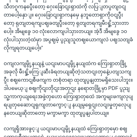
သီတဂူကနပွေီးတော့ ဂှေးခြောငျးရှာထဲကို လပြျတပွတျဝငျ
တာပေါ့နှောျ။ ဂှေးခြောငျးရှာကနမှေ နဘူတောရှာကိုဝငျပွီး
တော့ ရုတျတရကျပဈခတျပွီးတော့ ရုတျတရကျမီးရှို့သှားတာ
ပေါ့။ အိမျခွေ ၁၀ လုံးလောကျပါသှားတယျ။ အဲ့ဒီ အိမျခွေ ၁၀
လုံးပါသှားတဲ့ထဲမှာ အပွဈမဲ့ ပွညျသူတဈယောကျလဲ ပဈသတျခံ
လိုကျရတယျပေါ့။”
ဝကျလကျမွို့နယျနဲ့ ယငျးမာပငျမွို့နယျထဲက ကြေးရှာတခြို့
အခုလို မီးရှို့ဖကြျဆီးခံရတယျဆိုတဲ့သတငျးတှနေဲ့ပတျသကျ
ပွီး စဈကောငျစီဖကျက တစုံတရာ ထုတျပွနျတာမရှိသေးပါဘူး။
ဒါပမေယ့ျ စဈကိုငျးတိုငျးအတှငျး နရောတခြို့မှာ PDF ပွညျ
သူ့ကာကှယျရေးအဖှဲ့တှဟော ကြေးရှာတှထေဲ အကွမျးဖကျလုပျ
ရပျတှဆေောငျရှကျတာကွောင့ျ နယျမွရှေငျးလငျးမှုတှလေုပျ
နတေယျဆိုတာတော့ မကွာမကွာ ထုတျပွနျပါတယျ။
လကျရှိအားဖွင့ျ ယငျးမာပငျမွို့နယျထဲ ကြေးရှာတှမှော စဈ
ကောငျစီတပျတှရေဲ့ နယျမွရှေငျးလငျးမှုတှကွေောင့ျ ထောငျနဲ့