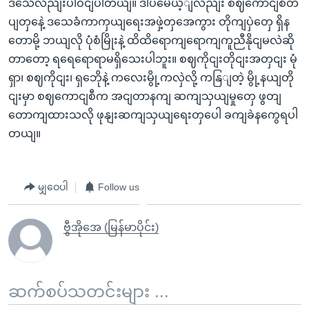
ဒသေလညျးပါဝငျပါတယျ။ ဒါပမေယ့ျလညျး စဈကောငျစီတ
ပျတှနေဲ့ ဒသေခံကာကှယျရေးအဖှဲ့တှအေကွား တိုကျပှဲတှေ ရှိန
တောမို့ ဘယျလို ပုံစံမြိုးနဲ့ ထိထိရောကျရောကျကူညီနိုငျမလဲဆို
တာတော့ ရရေရောရာမရှိသေးပါဘူး။ စဈကိုငျးတိုငျးအတှငျး မုံ
ရှာ၊ စဈကိုငျး၊ ရှဘေိုနဲ့ ကလေးမွို့ကလှဲလို့ ကနြျတဲ့ မွို့နယျတို
ငျးမှာ စဈကောငျစီက အငျတာနကျ ဆကျသှယျမှုတှေ ဖွတျ
တောကျထားသလို ဖုနျးဆကျသှယျရေးတှပေါ ခကျခဲနကွေရပါ
တယျ။
မျှဝေပါ
Follow us
ဗွီအိုအေ (မြန်မာပိုင်း)
ဆက်စပ်သတင်းများ ...