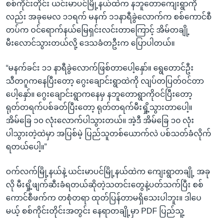
စစ်ကိုင်းတိုင်း ယင်းမာပင်မြို့နယ်ထဲက နဘူတောကျေးရွာကို
လည်း အခုမေလ ၁၁ရက် မနက် ၁၁နာရီခွဲလောက်က စစ်ကောင်စီ
တပ်က ဝင်ရောက်နယ်မြေရှင်းလင်းတာကြောင့် အိမ်တချို့
မီးလောင်သွားတယ်လို့ ဒေသခံတဦးက ပြောပါတယ်။
“မနက်ခင်း ၁၁ နာရီခွဲလောက်ဖြစ်တာပေါ့နှော်။ ရွေတောင်ဦး
သီတဂူကနေပြီးတော့ ဂွေးချောင်းရွာထဲကို လျပ်တပြတ်ဝင်တာ
ပေါ့နှော်။ ဂွေးချောင်းရွာကနေမှ နဘူတောရွာကိုဝင်ပြီးတော့
ရုတ်တရက်ပစ်ခတ်ပြီးတော့ ရုတ်တရက်မီးရှို့သွားတာပေါ့။
အိမ်ခြေ ၁၀ လုံးလောက်ပါသွားတယ်။ အဲ့ဒီ အိမ်ခြေ ၁၀ လုံး
ပါသွားတဲ့ထဲမှာ အပြစ်မဲ့ ပြည်သူတစ်ယောက်လဲ ပစ်သတ်ခံလိုက်
ရတယ်ပေါ့။”
ဝက်လက်မြို့နယ်နဲ့ ယင်းမာပင်မြို့နယ်ထဲက ကျေးရွာတချို့ အခု
လို မီးရှို့ဖျက်ဆီးခံရတယ်ဆိုတဲ့သတင်းတွေနဲ့ပတ်သက်ပြီး စစ်
ကောင်စီဖက်က တစုံတရာ ထုတ်ပြန်တာမရှိသေးပါဘူး။ ဒါပေ
မယ့် စစ်ကိုင်းတိုင်းအတွင်း နေရာတချို့မှာ PDF ပြည်သူ့