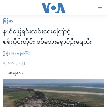
သုံး
ရ
လွယ်ကူ
မြန်မာ
မူလစာမျက်နှာ
စေ
နယ်မြေရှင်းလင်းရေးကြောင့်
မြန်မာ
သည့်
စစ်ကိုင်းတိုင်း စစ်ဘေးရှောင်ဦးရေတိုး
ကမ္ဘာ့သတင်းများ
Link
ဗွီဒီယို
နိုင်ငံတကာ
ဗွီအိုအေ (မြန်မာပိုင်း)
များ
သတင်းလွတ်လပ်ခွင့်
အမေရိကန်
၁၂ ေမ၊ ၂၀၂၂
ပင်မ
ရပ်ဝန်းတခု လမ်းတခု အလွန်
တရုတ်
အကြောင်းအရာ
မျှဝေပါ
သို့
အင်္ဂလိပ်စာလေ့လာမယ်
အစ္စရေး-ပါလက်စတိုင်း
ကျော်
အပတ်စဉ်ကဏ္ဍများ
အမေရိကန်သုံးအီဒီယံ
ကြည့်
ရေဒီယိုနှင့်ရုပ်သံ အချက်အလက်များ
မကြေးမုံရဲ့ အင်္ဂလိပ်စာ
ရေဒီယို
ရန်
ပင်မ
ရေဒီယို/တီဗွီအစီအစဉ်
ရုပ်ရှင်ထဲက အင်္ဂလိပ်စာ
တီဗွီ