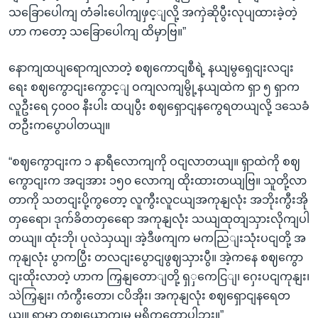
သခြောပေါကျ တံခါးပေါကျဖှင့ျလို့ အကှဲဆိုပွီးလုပျထားခဲ့တဲ့
ဟာ ကတော့ သခြောပေါကျ ထိမှာဗြ။”
နောကျထပျရောကျလာတဲ့ စဈကောငျစီရဲ့ နယျမွရှေငျးလငျး
ရေး စဈကွောငျးကွောင့ျ ဝကျလကျမွို့နယျထဲက ရှာ ၅ ရှာက
လူဦးရေ ၄၀၀၀ နီးပါး ထပျပွီး စဈရှောငျနကွေရတယျလို့ ဒသေခံ
တဦးကပွောပါတယျ။
“စဈကွောငျးက ၁ နာရီလောကျကို ဝငျလာတယျ။ ရှာထဲကို စဈ
ကွောငျးက အငျအား ၁၅၀ လောကျ ထိုးထားတယျဗြ။ သူတို့လာ
တာကို သတငျးပို့ကွတော့ လူကွီးလူငယျအကုနျလုံး အဘိုးကွီးအို
တှရေော၊ ဒုက်ခိတတှရေော အကုနျလုံး သယျထုတျသှားလိုကျပါ
တယျ။ ထုံးဘို၊ ပုလဲသှယျ၊ အဲ့ဒီဖကျက မကညြျးသုံးပငျတို့ အ
ကုနျလုံး ပွာကပြွီး တလငျးပွောငျဖွဈသှားပွီ။ အဲ့ကနေ စဈကွော
ငျးထိုးလာတဲ့ ဟာက ကြှနျတောျတို့ ရှှကေငြျ၊ ဂှေးပငျကုနျး၊
သဲကြှနျး၊ ကံကွီးတော၊ ငပိအိုး၊ အကုနျလုံး စဈရှောငျနရေတ
ယျ။ ရှာမှာ တဈယောကျမှ မရှိကွတော့ပါဘူး။”