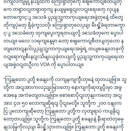
ဝကျလကျမွို့နယျထဲက ကြေးရှာတှကေို စဈကောငျစီတပျတှ
ကေ တရှာဝငျတရှာထှကျ နယျမွရှေငျးလငျးရေးတှေ လုပျန
တောကွောင့ျ ဒသေခံ ပွညျသူ့ကာကှယျရေးအဖှဲ့တှနေဲ့ ထိတှေ့
တိုကျပှဲတှေ ရှိခဲ့ကွသလို၊ ကြေးရှာတှလေညျး မီးရှို့ခံရတာကွော
င့ျ ဒသေခံတှေ ထှကျပွေးကွရတယျလို့ ဒသေခံတှကေ ပွောပါ
တယျ။ မလေ ၁၁ရကျနေ့မှာ တော့ စဈကောငျစီတပျတှဟော န
တျတောငျနဂါးပွညျသူ့ကာကှယျရေးအဖှဲ့ရဲ့ တပျစခနျးတခုကို
ဝငျရောကျစီးနငျးသိမျးယူခဲ့တယျလို့ ပွညျသူ့ကာကှယျရေးတ
ပျအဖှဲ့ဝငျတဦးက VOA ကို ပွောပါတယျ။
“ကြှနျတောျတို့ စခနျးကို လကျနကျကွီးတှနေဲ့ ထုတယျဗြာ။ သူ
တို့က အငျအားကလညျးမြားတော့ နောကျကိုဆုတျပွီးမှာ အခွ
အေနေ အကဲခတျတယျဗြာ။ စောစောပိုငျးတုနျးကတော့ အငျ
အား ၄၀၊ ၅၀ လောကျဆိုရငျ ပိုငျးမလို့။ သူတို့က ၂၀၀ ဝနျးက
ငြျလောကျဆိုတော့ ကြှနျတောျတို့က လှတျရာပဲ ကပျနိုငျ
တော့တယျဗြ။ သူတို့က ကြှနျတောျတို့ စခနျးနဲ့ နီးရာတဲတှမှေ
နျသမြှကိုလညျး မီးရှို့သှားတယျဗြ။ ကြှနျတောျတို့ စခနျးကို