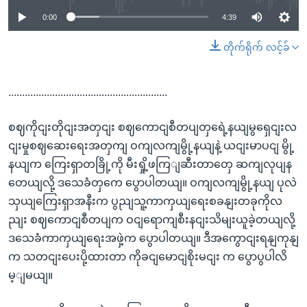
0:00
4:39
တိုက်ရိုက် လင့်ခ်
..........................................................
စဈကိုငျးတိုငျးအတှငျး စဈကောငျစီတပျတှရေဲ့နယျမွရှေငျးလ
ငျးမှုစဈဆေးရေးအတှကျ ဝကျလကျမွို့နယျနဲ့ ယငျးမာပငျ မွို့
နယျက ကြေးရှာတခြို့ကို မီးရှို့ဖကြျဆီးတာတှေ ဆကျလုပျန
တေယျလို့ ဒသေခံတှကေ ပွောပါတယျ။ ဝကျလကျမွို့နယျ ပုလဲ
သှယျကြေးရှာအနီးက ပွညျသူ့ကာကှယျရေးစခနျးတခုကိုလ
ညျး စဈကောငျစီတပျက ဝငျရောကျစီးနငျးသိမျးယူခဲ့တယျလို့
ဒသေခံကာကှယျရေးအဖှဲ့က ပွောပါတယျ။ ဒီအကွောငျးရနျကုနျ
က သတငျးပေးပို့ထားတာ ကိုခငျမောငျစိုးမငျး က ပွောပွပါလိ
မ့ျမယျ။