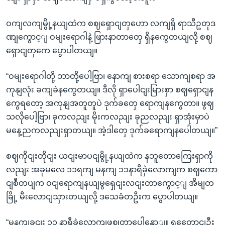
ဝကျလကျမွို့နယျထဲက စဈရှောငျတှဟော လကျရှိ ရာသီဥတုဒ
ဏျကွောင့ျ ဝမျးရောဂါနဲ့ ဖြားနာတာတှေ ရှိနကွေတယျလို့ စဈ
ရှောငျတှကေ ပွောပါတယျ။
“ဝမျးရောဂါတို့ ဘာတို့ပေါ့ဗြာ၊ နောကျ စားစရာ သောကျစရာ အ
ကုနျလုံး ခကျခဲနကွေတယျ။ ဒီလို ရှာပေါငျးမြားစှာ စဈရှောငျန
ကွေရတော့ အကုနျအတူတူပဲ ဒုက်ခတှေ ရောကျနကွေတာ။ ဖွဈ
သလိုပေါ့ဗြာ၊ ခုကလညျး မိုးကလညျး ခုညလညျး ရှာအုံးမှာပဲ
မနေ့ညကလညျးရှာတယျ။ အဲ့ဒါတှေ ဒုက်ခရောကျနပေါတယျ။”
စဈကိုငျးတိုငျး ယငျးမာပငျမွို့နယျထဲက နဘူတောကြေးရှာကို
လညျး အခုမလေ ၁၁ရကျ မနကျ ၁၁နာရီခှဲလောကျက စဈကော
ငျစီတပျက ဝငျရောကျနယျမွရှေငျးလငျးတာကွောင့ျ အိမျတ
ခြို့ မီးလောငျသှားတယျလို့ ဒသေခံတဦးက ပွောပါတယျ။
“မနကျခငျး ၁၁ နာရီခှဲလောကျဖွဈတာပေါ့နှောျ။ ရှတေောငျဦး