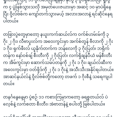
က ၄ ပွဲဖြစ်သွားသလို အမှတ်ပေးဇယားမှာ အဆင့် ၁၀ မှာပဲရှိနေ
ပြီး ဝို့လ်ဗ်စ်က ကျော်တက်သွားမယ့် အလားအလာနဲ့ ရင်ဆိုင်နေရ
ပါတယ်။
တခြားပွဲတွေမှာတော့ နယူးကက်ဆယ်လ်က ဝက်စ်ဟမ်းမ်ကို ၃
ဂိုး ၂ ဂိုး၊ လီဗာပူးလ်က အဝေးကွင်းမှာ အက်စ်တွန် ဗီလာကို ၂ ဂိုး
၁ ဂိုး၊ ရှက်ဖီးလ် ယူနိုက်တက်က ဘန်လေကို ၃ ဂိုးပြတ်၊ ဘရိုက်
တန်က နော်ဝစ်ချ် စီးတီးကို ၂ ဂိုးပြတ်၊ လက်ရှိချန်ပီယံ မန်စီးတီး
က အိမ်ကွင်းမှာ ဆောက်သမ်ပ်တန်ကို ၂ ဂိုး ၁ ဂိုး၊ ချယ်လ်ဆီးက
အဝေးကွင်းမှာ ဝတ်ဖို့ဒ်ကို ၂ ဂိုး ၁ ဂိုးနဲ့ အသီးသီးအနိုင်ရပါတယ်။
အာဆင်နယ်လ်နဲ့ ဝို့လ်ဗ်စ်တို့ကတော့ တဖက် ၁ ဂိုးစီနဲ့ သရေကျပါ
တယ်။
တနင်္ဂနွေနေ့မှာ ပွဲစဉ် ၁၁ ကစားကြမှာကတော့ ခရစ္စတယ်လ် ပဲ
လေ့စ်နဲ့ လက်စတာ စီးတီး၊ အဲဗာတန်နဲ့ စပါးတို့ ဖြစ်ပါတယ်။