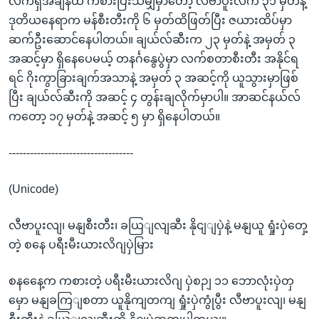
လက်ရှိအချိန်ထိ ကစားပြီးသမျှမှာတော့ လီဗာပူးလ်က ၃၁ မှတ်နဲ့
ဒုတိယနေရာက မန်စီးတီးကို ၆ မှတ်ထိဖြတ်ပြီး ဇယားထိပ်မှာ
ဆက်ဦးဆောင်နေပါတယ်။ ချယ်လ်ဆီးက ၂၃ မှတ်နဲ့ အမှတ် ၃
အဆင့်မှာ ရှိနေပေမယ့် တနင်္ဂနွေပွဲမှာ လက်စတာစီးတီး အနိုင်ရ
ရင် ဂိုးကွာခြားချက်အသာနဲ့ အမှတ် ၃ အဆင့်ကို ယူသွားမှာဖြစ်
ပြီး ချယ်လ်ဆီးကို အဆင့် ၄ တွန်းချလိုက်မှာပါ။ အာဆင်နယ်လ်
ကတော့ ၁၇ မှတ်နဲ့ အဆင့် ၅ မှာ ရှိနေပါတယ်။
-----------------------------------
(Unicode)
လီဗာပူးလျ၊ မနျစီးတီး၊ ခယြျလျဆီး နိုငျျပှဲနဲ့ မနျယူ ရှုံးပှဲတှေ့
တဲ့ စနေ ပရီးမီးယားလိဂျပှဲမြား
စနနေေ့က ကစားတဲ့ ပရီးမီးယားလိဂျ ပှဲစဉျ ၁၁ ဘောလုံးပှဲတှ
မှော မနျခကြျစတာ ယူနိုကျတကျ ရှုံးပှဲကွုံပွီး လီဗာပူးလျ၊ မနျ