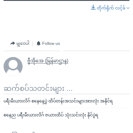
တိုက်ရိုက် လင့်ခ်
မျှဝေပါ
Follow us
ဗွီအိုအေ (မြန်မာဌာန)
ဆက်စပ်သတင်းများ ...
ပရီးမီးယားလိဂ် စနေနေ့ပွဲ ထိပ်တန်းအသင်းများအားလုံး အနိုင်ရ
စနေည ပရီးမီးယားလိဂ် ဇယားထိပ် သုံးသင်းလုံး နိုင်ပွဲရ