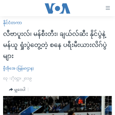
သုံး
ရ
လွယ်ကူ
နိုင်ငံတကာ
မူလစာမျက်နှာ
စေ
လီဗာပူးလ်၊ မန်စီးတီး၊ ချယ်လ်ဆီး နိုင်ပွဲနဲ့
မြန်မာ
သည့်
မန်ယူ ရှုံးပွဲတွေ့တဲ့ စနေ ပရီးမီးယားလိဂ်ပွဲ
ကမ္ဘာ့သတင်းများ
Link
များ
ဗွီဒီယို
နိုင်ငံတကာ
များ
သတင်းလွတ်လပ်ခွင့်
အမေရိကန်
ပင်မ
ဗွီအိုအေ (မြန်မာဌာန)
ရပ်ဝန်းတခု လမ်းတခု အလွန်
တရုတ်
အကြောင်းအရာ
၀၃ ႏိုဝင္ဘာ၊ ၂၀၁၉
သို့
အင်္ဂလိပ်စာလေ့လာမယ်
အစ္စရေး-ပါလက်စတိုင်း
ကျော်
မျှဝေပါ
အပတ်စဉ်ကဏ္ဍများ
အမေရိကန်သုံးအီဒီယံ
ကြည့်
ရေဒီယိုနှင့်ရုပ်သံ အချက်အလက်များ
မကြေးမုံရဲ့ အင်္ဂလိပ်စာ
ရေဒီယို
ရန်
ပင်မ
ရေဒီယို/တီဗွီအစီအစဉ်
ရုပ်ရှင်ထဲက အင်္ဂလိပ်စာ
တီဗွီ