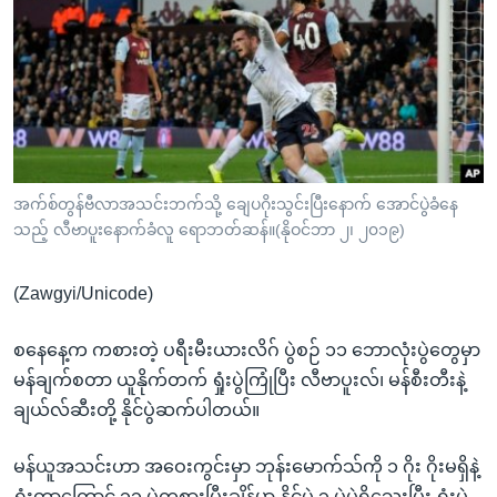
အ
သုတပဒေသာ အင်္ဂလိပ်စာ
ညွန်း
Learning English
စာမျက်နှာ
သို့
ဗွီအိုအေ လူမှုကွန်ယက်များ
ကျော်
ကြည့်
ရန်
ဘာသာစကားများ
အက်စ်တွန်ဗီလာအသင်းဘက်သို့ ချေပဂိုးသွင်းပြီးနောက် အောင်ပွဲခံနေ
ရှာဖွေ
သည့် လီဗာပူးနောက်ခံလူ ရောဘတ်ဆန်။(နိုဝင်ဘာ ၂၊ ၂၀၁၉)
ရန်
နေရာ
(Zawgyi/Unicode)
သို့
ကျော်
စနေနေ့က ကစားတဲ့ ပရီးမီးယားလိဂ် ပွဲစဉ် ၁၁ ဘောလုံးပွဲတွေမှာ
ရန်
မန်ချက်စတာ ယူနိုက်တက် ရှုံးပွဲကြုံပြီး လီဗာပူးလ်၊ မန်စီးတီးနဲ့
ချယ်လ်ဆီးတို့ နိုင်ပွဲဆက်ပါတယ်။
မန်ယူအသင်းဟာ အဝေးကွင်းမှာ ဘုန်းမောက်သ်ကို ၁ ဂိုး ဂိုးမရှိနဲ့
ရှုံးတာကြောင့် ၁၁ ပွဲကစားပြီးချိန်မှာ နိုင်ပွဲ ၃ ပွဲပဲရှိသေးပြီး ရှုံးပွဲ