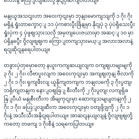
စီးတီးနဲ့ ခယြျလျဆီးတို့ နိုငျပှဲဆကျပါတယျ။
မနျယူအသငျးဟာ အဝေးကှငျးမှာ ဘုနျးမောကျသျကို ၁ ဂိုး ဂိုး
မရှိနဲ့ ရှုံးတာကွောင့ျ ၁၁ ပှဲကစားပွီးခြိနျမှာ နိုငျပှဲ ၃ ပှဲပဲရှိသေးပွီး
ရှုံးပှဲက ၄ ပှဲဖွဈသှားသလို အမှတျပေးဇယားမှာ အဆင့ျ ၁၀ မှာ
ပဲရှိနပွေီး ဝို့လျဗျဈက ကြောျတကျသှားမယ့ျ အလားအလာနဲ့
ရငျဆိုငျနရေပါတယျ။
တခွားပှဲတှမှောတော့ နယူးကကျဆယျလျက ဝကျဈဟမျးမျကို
၃ ဂိုး ၂ ဂိုး၊ လီဗာပူးလျက အဝေးကှငျးမှာ အကျဈတှနျ ဗီလာကို
၂ ဂိုး ၁ ဂိုး၊ ရှကျဖီးလျ ယူနိုကျတကျက ဘနျလကေို ၃ ဂိုးပွတျ၊
ဘရိုကျတနျက နောျဝဈခြျ စီးတီးကို ၂ ဂိုးပွတျ၊ လကျရှိခ
နြျပီယံ မနျစီးတီးက အိမျကှငျးမှာ ဆောကျသမျပျတနျကို ၂
ဂိုး ၁ ဂိုး၊ ခယြျလျဆီးက အဝေးကှငျးမှာ ဝတျဖို့ဒျကို ၂ ဂိုး ၁
ဂိုးနဲ့ အသီးသီးအနိုငျရပါတယျ။ အာဆငျနယျလျနဲ့ ဝို့လျဗျဈတို့
ကတော့ တဖကျ ၁ ဂိုးစီနဲ့ သရကေပြါတယျ။