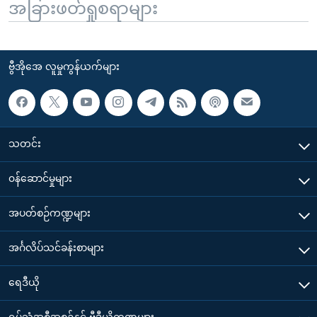
အခြားဖတ်ရှုစရာများ
ဗွီအိုအေ လူမှုကွန်ယက်များ
သတင်း
၀န်ဆောင်မှုများ
အပတ်စဉ်ကဏ္ဍများ
အင်္ဂလိပ်သင်ခန်းစာများ
ရေဒီယို
ရုပ်သံအစီအစဉ်နှင့် ဗွီဒီယိုကဏ္ဍများ