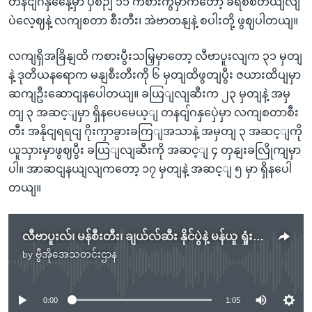
တနငျ်ဂနှနေေ့မှာ ပှဲစဉျ ၁၁ ကစားကွမှာကတော့ ခရစ်စတယျလျ
ပဲလေ့ဈနဲ့ လကျစတာ စီးတီး၊ အဲဗာတနျနဲ့ စပါးတို့ ဖွဈပါတယျ။
လကျရှိအခြိနျထိ ကစားပွီးသမြှမှာတော့ လီဗာပူးလျက ၃၁ မှတျ
နဲ့ ဒုတိယနရောက မနျစီးတီးကို ၆ မှတျထိဖွတျပွီး ဇယားထိပျမှာ
ဆကျဦးဆောငျနပေါတယျ။ ခယြျလျဆီးက ၂၃ မှတျနဲ့ အမှ
တျ ၃ အဆင့ျမှာ ရှိနပေမေယ့ျ တနငျ်ဂနှပှေဲမှာ လကျစတာစီး
တီး အနိုငျရရငျ ဂိုးကှာခွားခကြျအသာနဲ့ အမှတျ ၃ အဆင့ျကို
ယူသှားမှာဖွဈပွီး ခယြျလျဆီးကို အဆင့ျ ၄ တှနျးခလြိုကျမှာ
ပါ။ အာဆငျနယျလျကတော့ ၁၇ မှတျနဲ့ အဆင့ျ ၅ မှာ ရှိနပေါ
တယျ။
လီဗာပူးလ်၊ မန်စီးတီး၊ ချယ်လ်ဆီး နိုင်ပွဲနဲ့ မန်ယူ ရှုံးပွဲတွေ့တဲ့ စနေ ပရီးမီးယားလိဂ်ပွဲများ
by
ဗွီအိုအေသတင်းဌာန
No media source currently available
0:00
1:05