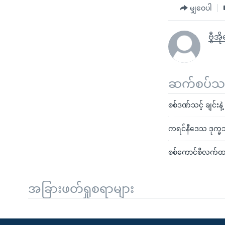
မျှဝေပါ
ဗွီအ
ဆက်စပ်သတင
စစ်ဒဏ်သင့် ချင်းန
ကရင်နီဒေသ ဒုက္
စစ်ကောင်စီလက်ထက်
အခြားဖတ်ရှုစရာများ