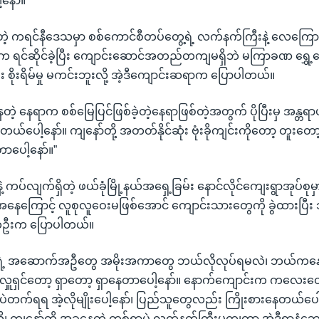
နော်။”
ဲ့ ကရင်နီဒေသမှာ စစ်ကောင်စီတပ်တွေ့ရဲ့ လက်နက်ကြီးနဲ့ လေကြောင်း
်က ရင်ဆိုင်ခဲ့ပြီး ကျောင်းဆောင်အတည်တကျမရှိဘဲ မကြာခဏ ရွှေ့ပြ
 စိုးရိမ်မှု မကင်းဘူးလို့ အဲ့ဒီကျောင်းဆရာက ပြောပါတယ်။
နေတဲ့ နေရာက စစ်မြေပြင်ဖြစ်ခဲ့တဲ့နေရာဖြစ်တဲ့အတွက် ပိုပြီးမှ အန္တရာ
ယ်ပေါ့နော်။ ကျနော်တို့ အတတ်နိုင်ဆုံး ဗုံးခိုကျင်းကိုတော့ တူး
ရတာပေါ့နော်။”
့ ကပ်လျက်ရှိတဲ့ ဖယ်ခုံမြို့နယ်အရှေ့ခြမ်း နောင်လိုင်ကျေးရွာအုပ်စု
အနေကြောင့် လူစုလူဝေးမဖြစ်အောင် ကျောင်းသားတွေကို ခွဲထားပြီး
တဦးက ပြောပါတယ်။
းရဲ့ အဆောက်အဦတွေ အမိုးအကာတွေ ဘယ်လိုလုပ်ရမလဲ၊ ဘယ်ကနေ 
ှူရှင်တော့ ရှာတော့ ရှာနေတာပေါ့နော်။ နောက်ကျောင်းက ကလေးတ
ဲတက်ရရ အဲ့လိုမျိုးပေါ့နော်၊ ပြည်သူတွေလည်း ကြိုးစားနေတယ်ပေ
ု့၊ ကျနော်တို့ အခုနေတဲ့ တစ်ရွာပဲ လက်နက်ကြီးမကျတာ အဲ့ဒီရွာနံဘ