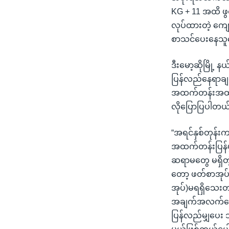
KG + 11 အထိ ဖ
လုပ်ထားတဲ့ ကျေ
စာသင်ပေးနေသူတ
ဒီးမော့ဆိုမြို့
ပြန်လည်နေရာခ
အထက်တန်းအထိဖွ
လိုပြောပြပါတယ
“အရင်နှစ်တုန်း
အထက်တန်းပြန်ဖ
ဆရာမတွေ မရှိတဲ
တော့ ဖတ်စာအုပ်
အုပ်)မရရှိသေးတာ
အချက်အလက်တေ ွ
ပြန်လည်မျှပေး 