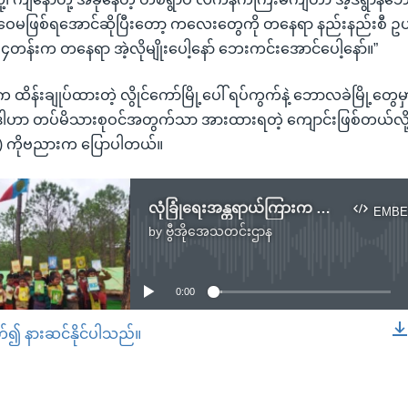
လူဝေမဖြစ်ရအောင်ဆိုပြီးတော့ ကလေးတွေကို တနေရာ နည်းနည်းစီ ဥ
၄တန်းက တနေရာ အဲ့လိုမျိုးပေါ့နော် ဘေးကင်းအောင်ပေါ့နော်။”
ထိန်းချုပ်ထားတဲ့ လွိုင်ကော်မြို့ပေါ် ရပ်ကွက်နဲ့ ဘောလခဲမြို့တွေ
 ဒါဟာ တပ်မိသားစုဝင်အတွက်သာ အားထားရတဲ့ ကျောင်းဖြစ်တယ်လို
(၂) ကိုဗညားက ပြောပါတယ်။
လုံခြုံရေးအန္တရာယ်ကြားက စာသင်ကျောင်းများ
EMBE
by
ဗွီအိုအေသတင်းဌာန
No media source currently available
0:00
တ်၍ နားဆင်နိုင်ပါသည်။
EMBED