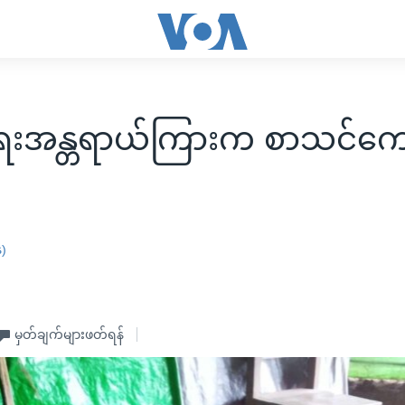
ံရေးအန္တရာယ်ကြားက စာသင်ကျေ
န)
မှတ်ချက်များဖတ်ရန်