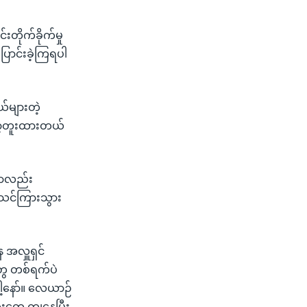
တိုက်ခိုက်မှု
ောင်းခဲ့ကြရပါ
ယ်များတဲ့
တော့တူးထားတယ်
မှာလည်း
 သင်ကြားသွား
အလှူရှင်
ွေ တစ်ရက်ပဲ
ါ့နော်။ လေယာဉ်
ေးတွေ ကျနေပြီး