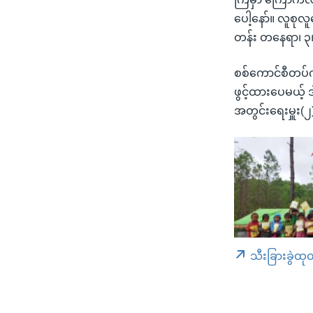
ပေါ့နော်။ လူစု
တန်း တနေရာ၊ ၃၊
စစ်ကောင်စီတပ်က 
ဖွင့်ထားပေမယ့်
အတွင်းရေးမှူး
သီးခြားခွဲထု