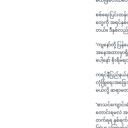
မယ်ဖြစ်တယ်ပေါ့
စစ်ရေးပြင်းထန်တ
တွေကို အရင်နှစ
တယ်။ ဒီနှစ်လည်း
“ကျနော်တို့ ပြန်
အနေအထားမှာရှိတ
ပေါ့နော် စိုးရိမ်
ကရင်နီပြည်နယ်နဲ
လုံခြုံရေးအခြေ
မယ်လို့ ဆရာမ
“စာသင်ကျောင်
တောင်းရမလဲ အလ
တက်ရရ နှစ်ရက်ပ
ကြဲမှာ ကြောက်လိ