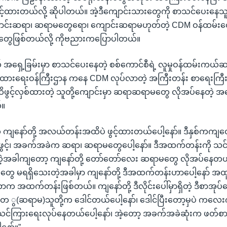
ွင့်ထားတယ်လို့ ဆိုပါတယ်။ အဲ့ဒီကျောင်းသားတွေကို စာသင်ပေးန
ာင်းဆရာ၊ ဆရာမတွေရော၊ ကျောင်းဆရာမဟုတ်တဲ့ CDM ဝန်ထမ်းတွေပါ
ွေဖြစ်တယ်လို့ ကိုဗညားကပြောပါတယ်။
 နယ် အရှေ့ခြမ်းမှာ စာသင်ပေးနေတဲ့ စစ်ကောင်စီရဲ့ လူမှုဝန်ထမ်းကယ်ဆ
ျထားရေးဝန်ကြီးဌာန ကနေ CDM လုပ်လာတဲ့ အကြီးတန်း စာရေးက
င့်လှစ်ထားတဲ့ သူတို့ကျောင်းမှာ ဆရာဆရာမတွေ လိုအပ်နေတဲ့ အ
်။
က ကျနော်တို့ အလယ်တန်းအထိပဲ ဖွင့်ထားတယ်ပေါ့နော်။ ဒီနှစ်ကကျတော
ွင့်၊ အခက်အခဲက ဆရာ၊ ဆရာမတွေပေါ့နော်။ ဒီအထက်တန်းကို သင
့အခါကျတော့ ကျနော်တို့ တော်တော်လေး ဆရာမတွေ လိုအပ်နေတယ်ပေ
တွေ မရရှိသေးတဲ့အခါမှာ ကျနော်တို့ ဒီအထက်တန်းဟာပေါ့နော် အထူ
က အထက်တန်းဖြစ်တယ်။ ကျနော်တို့ ဒီလိုင်းပေါ်မှာရှိတဲ့ ဒီစာအုပ်
(ဆရာမ)သူတို့က ဒေါင်တယ်ပေါ့နော်၊ ဒေါင်ပြီးတော့မှပဲ ကလ
သင်ကြားရေးလုပ်နေတယ်ပေါ့နော်၊ အဲ့တော့ အခက်အခဲဆုံးက ဖတ်စာအ