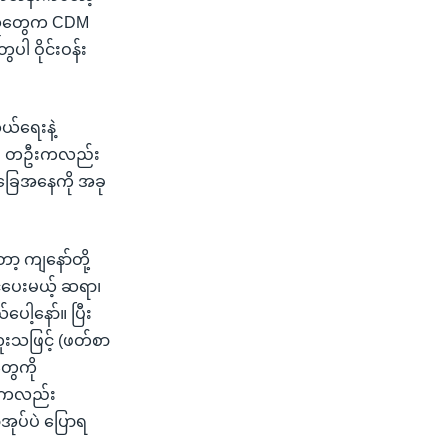
ေသူတွေက CDM
 ဝိုင်းဝန်း
ယ်ရေးနဲ့
ြီး တဦးကလည်း
ခြေအနေကို အခု
့ ကျနော်တို့
်ပေးမယ့် ဆရာ၊
ါ့နော်။ ပြီး
းသဖြင့် (ဖတ်စာ
တွေကို
ေးကလည်း
ုပ်ပဲ ပြောရ