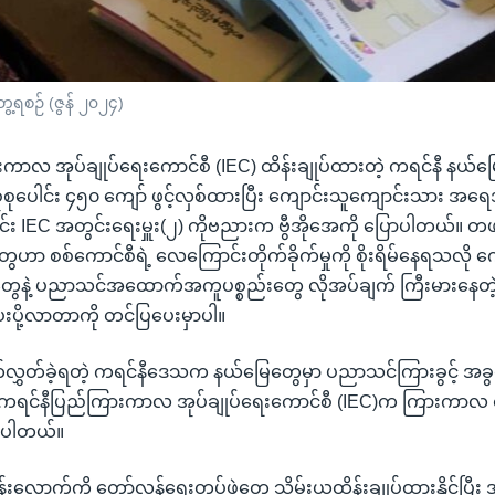
ရစဉ် (ဇွန် ၂၀၂၄)
ကာလ အုပ်ချုပ်ရေးကောင်စီ (IEC) ထိန်းချုပ်ထားတဲ့ ကရင်နီ နယ်မြ
ုစုပေါင်း ၄၅၀ ကျော် ဖွင့်လှစ်ထားပြီး ကျောင်းသူကျောင်းသား 
ာင်း IEC အတွင်းရေးမှူး(၂) ကိုဗညားက ဗွီအိုအေကို ပြောပါတယ်။ 
ဟာ စစ်ကောင်စီရဲ့ လေကြောင်းတိုက်ခိုက်မှုကို စိုးရိမ်နေရသလို က
နဲ့ ပညာသင်အထောက်အကူပစ္စည်းတွေ လိုအပ်ချက် ကြီးမားနေတဲ
ပို့လာတာကို တင်ပြပေးမှာပါ။
လွှတ်ခဲ့ရတဲ့ ကရင်နီဒေသက နယ်မြေတွေမှာ ပညာသင်ကြားခွင့် အခွ
အောင် ကရင်နီပြည်ကြားကာလ အုပ်ချုပ်ရေးကောင်စီ (IEC)က ကြားကာလ
ားပါတယ်။
်းလောက်ကို တော်လှန်ရေးတပ်ဖွဲ့တွေ သိမ်းယူထိန်းချုပ်ထားနိုင်ပြီ