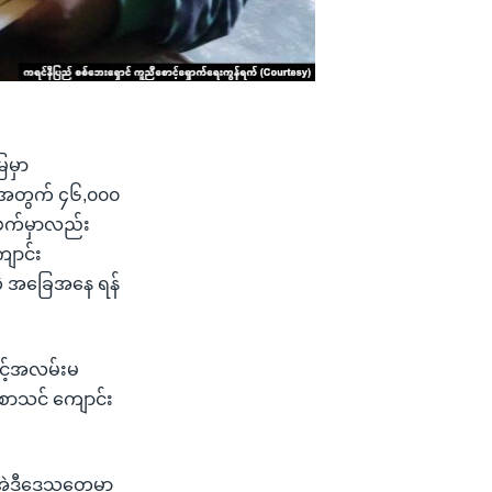
ေမှာ
အရေအတွက် ၄၆,၀၀၀
တဖက်မှာလည်း
ျောင်း
့ အခြေအနေ ရန်
င့်အလမ်းမ
 စာသင် ကျောင်း
း အဲဒီဒေသတွေမှာ