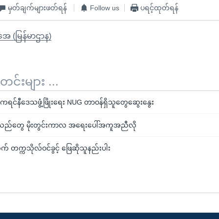
မှတ်ချက်များဖတ်ရန်
Follow us
ပရင့်ထုတ်ရန်
ိုအေ (မြန်မာဌာန)
်းများ ...
ဲ့ ကရင်နီဒေသဖွံ့ဖြိုးရေး NUG တာဝန်ရှိသူတွေဆွေးနွေး
ခသည်တွေ မိုးတွင်းကာလ အရေးပေါ်အကူအညီလို
 တက္ကသိုလ်ဝင်ခွင့် ဖြေဆိုသူနည်းပါး