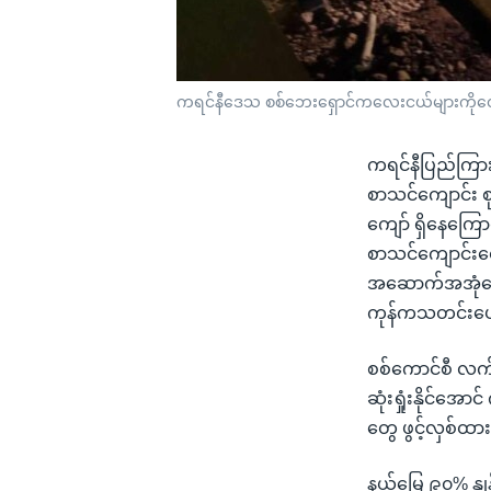
ကရင်နီဒေသ စစ်ဘေးရှောင်ကလေးငယ်များကိုတွေ့
ကရင်နီပြည်ကြား
စာသင်ကျောင်း စ
ကျော် ရှိနေကြေ
စာသင်ကျောင်းတွေ
အဆောက်အအုံတွေ
ကုန်ကသတင်းပေး
စစ်ကောင်စီ လက်
ဆုံးရှုံးနိုင်
တွေ ဖွင့်လှစ်ထ
နယ်မြေ ၉၀% နှုန