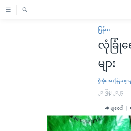
သုံး
ရ
ရှာဖွေ
လွယ်ကူ
မူလစာမျက်နှာ
မြန်မာ
ရ
စေ
မြန်မာ
လာ
လုံခြု
သည့်
ဒ်
ကမ္ဘာ့သတင်းများ
Link
ဗွီဒီယို
နိုင်ငံတကာ
များ
များ
သတင်းလွတ်လပ်ခွင့်
အမေရိကန်
ပင်မ
ရပ်ဝန်းတခု လမ်းတခု အလွန်
တရုတ်
ဗွီအိုအေ (မြန်မာဌာ
အကြောင်းအရာ
အင်္ဂလိပ်စာလေ့လာမယ်
အစ္စရေး-ပါလက်စတိုင်း
၂၁ ဇြန္၊ ၂၀၂၄
သို့
အပတ်စဉ်ကဏ္ဍများ
အမေရိကန်သုံးအီဒီယံ
ကျော်
မျှဝေပါ
ကြည့်
ရေဒီယိုနှင့်ရုပ်သံ အချက်အလက်များ
မကြေးမုံရဲ့ အင်္ဂလိပ်စာ
ရေဒီယို
ရန်
ရေဒီယို/တီဗွီအစီအစဉ်
ရုပ်ရှင်ထဲက အင်္ဂလိပ်စာ
တီဗွီ
ပင်မ