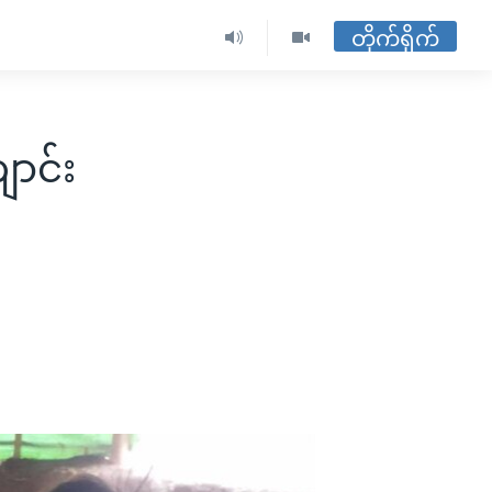
တိုက်ရိုက်
ာင်း