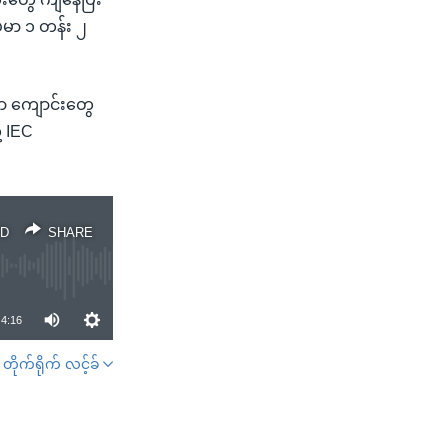
ပမာ ၁ တန်း ၂
မှာ ကျောင်းတွေ
့ IEC
D
SHARE
4:16
တိုက်ရိုက် လင့်ခ်
SHARE