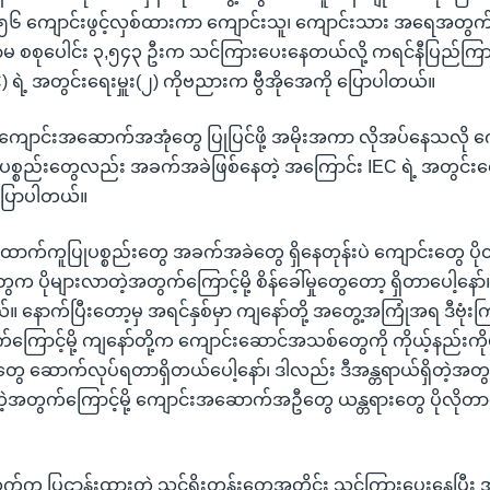
 ၄၅၆ ကျောင်းဖွင့်လှစ်ထားကာ ကျောင်းသူ၊ ကျောင်းသား အရေအတွ
ရာမ စစုပေါင်း ၃,၅၄၃ ဦးက သင်ကြားပေးနေတယ်လို့ ကရင်နီပြည်ကြ
 ရဲ့ အတွင်းရေးမှူး(၂) ကိုဗညားက ဗွီအိုအေကို ပြောပါတယ်။
ောင်းအဆောက်အအုံတွေ ပြုပြင်ဖို့ အမိုးအကာ လိုအပ်နေသလို ကျေ
ပစ္စည်းတွေလည်း အခက်အခဲဖြစ်နေတဲ့ အကြောင်း IEC ရဲ့ အတွင်းရေး
ပြောပါတယ်။
်ထောက်ကူပြုပစ္စည်းတွေ အခက်အခဲတွေ ရှိနေတုန်းပဲ ကျောင်းတွေ ပိ
ိုများလာတဲ့အတွက်ကြောင့်မို့ စိန်ခေါ်မှုတွေတော့ ရှိတာပေါ့နော်
။ နောက်ပြီးတော့မှ အရင်နှစ်မှာ ကျနော်တို့ အတွေ့အကြုံအရ ဒီဗုံးကြဲ
်ကြောင့်မို့ ကျနော်တို့က ကျောင်းဆောင်အသစ်တွေကို ကိုယ့်နည်းကိုယ
ွေ ဆောက်လုပ်ရတာရှိတယ်ပေါ့နော်၊ ဒါလည်း ဒီအန္တရာယ်ရှိတဲ့အတွက်
ရတဲ့အတွက်ကြောင့်မို့ ကျောင်းအဆောက်အဦတွေ ယန္တရားတွေ ပိုလို
က ပြဠာန်းထားတဲ့ သင်ရိုးတန်းတွေအတိုင်း သင်ကြားပေးနေပြီ