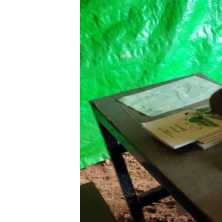
သုတပဒေသာ အင်္ဂလိပ်စာ
အ
ညွန်း
စာမျက်နှာ
သို့
ကျော်
ကြည့်
ရန်
ရှာဖွေ
ရန်
နေရာ
သို့
ကျော်
ရန်