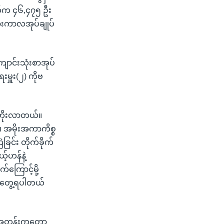
က်က ၄၆,၄၇၅ ဦး
ားကာလအုပ်ချုပ်
ာင်းသုံးစာအုပ်
မှူး(၂) ကိုဗ
ုတိုးလာတယ်။
။ အမိုးအကာကိစ္စ
ခြင်း တိုက်ခိုက်
့်ဟန်နဲ့
ကြောင့်မို့
တာတွေ့ရပါတယ်
း အတန်းကတော့