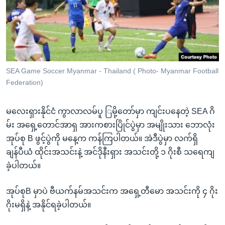
အ
သုတပဒေသာ အင်္ဂလိပ်စာ
ညွန်း
Learning English
စာမျက်နှာ
သို့
ဗွီအိုအေ လူမှုကွန်ယက်များ
ကျော်
ကြည့်
SEA Game Soccer Myanmar - Thailand ( Photo- Myanmar Football
Federation)
ရန်
ဘာသာစကားများ
ရှာဖွေ
မလေးရှားနိုင်ငံ ကွာလာလမ်ပူ ြမို့တော်မှာ ကျင်းပနေတဲ့ SEA ဂိ
ရန်
မ်း အရှေ့တောင်အာရှ အားကစားပြိုင်ပွဲမှာ အမျိုးသား ဘောလုံး
နေရာ
အုပ်စု B ဖွင့်ပွဲကို မနေ့က ကန်ကြပါတယ်။ အဲဒီပွဲမှာ လက်ရှိ
သို့
ချန်ပီယံ ထိုင်းအသင်းနဲ့ အင်ဒိုနီးရှား အသင်းတို့ ၁ ဂိုးစီ သရေကျ
ကျော်
ခဲ့ပါတယ်။
ရန်
အုပ်စုB မှာပဲ ဗီယက်နမ်အသင်းက အရှေ့တီမော အသင်းကို ၄ ဂိုး
ဂိုးမရှိနဲ့ အနိုင်ရခဲ့ပါတယ်။