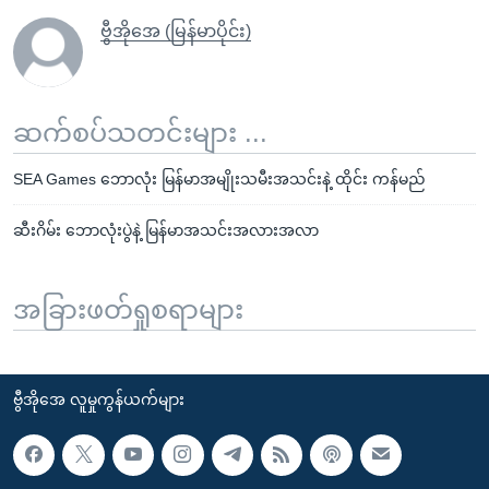
ဗွီအိုအေ (မြန်မာပိုင်း)
ဆက်စပ်သတင်းများ ...
SEA Games ဘောလုံး မြန်မာအမျိုးသမီးအသင်းနဲ့ ထိုင်း ကန်မည်
ဆီးဂိမ်း ဘောလုံးပွဲနဲ့ မြန်မာအသင်းအလားအလာ
အခြားဖတ်ရှုစရာများ
ဗွီအိုအေ လူမှုကွန်ယက်များ