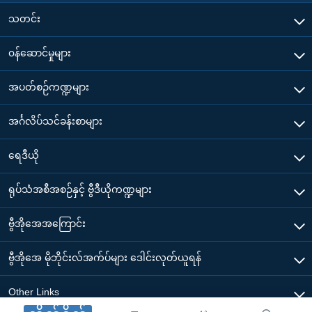
သတင်း
၀န်ဆောင်မှုများ
အပတ်စဉ်ကဏ္ဍများ
အင်္ဂလိပ်သင်ခန်းစာများ
ရေဒီယို
ရုပ်သံအစီအစဉ်နှင့် ဗွီဒီယိုကဏ္ဍများ
ဗွီအိုအေအကြောင်း
ဗွီအိုအေ မိုဘိုင်းလ်အက်ပ်များ ဒေါင်းလုတ်ယူရန်
Other Links