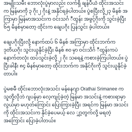
အမျိုးသမီး ဘောလုံးပွဲမှာလည်း လက်ရှိ ချန်ပီယံ ထိုင်းအသင်း
က မြန်မာကို ၃ ဂိုး၂ ဂိုးနဲ့ အနိုင်ရခဲ့ပါတယ်။ ပွဲစပြီးလို့၂၃ မိနစ် အ
ကြာမှာ မြန်မာအသင်းက ဝင်းသင်္ဂ ီထွန်း အဖွင့်ဂိုးကို သွင်းခဲ့ပြီး
၆၅ မိနစ်မှာတော့ ထိုင်းက ချေပဂိုး ပြန်သွင်း ခဲ့ပါတယ်။
ချေပဂိုးပြီးလို့ နောက်ထပ် ၆ မိနစ် အကြာမှာ ထိုင်းဘက်က
ဒုတိယဂိုး သွင်းယူနိုင်ခဲ့ပြီး မိနစ် ၈၀ မှာ ဝင်းသိင်္ဂ ီထွန်းကပဲ
နောက်တလုံး ထပ်သွင်းခဲ့လို့ ၂ ဂိုး သရေနဲ့ ကစားခဲ့ကြပါတယ်။ ပွဲ
ပြီးခါနီး ၈၄ မိနစ်မှာတော့ ထိုင်းဘက်က အနိုင်ဂိုးကို သွင်းယူနိုင်ခဲ့
တာပါ။
ပွဲမစမီ ထိုင်းဘောလုံးအသင်း မန်နေဂျာ Orathai Srimanee က
သူတို့လိုဘဲ ဂျပန်မှာ လေ့ကျင့်ခဲ့တဲ့ မြန်မာ အသင်းနဲ့ ကစားရာမှာ
လွယ်မှာ မဟုတ်ကြောင်း ပြောကြားခဲ့ပြီး အရင်က မြန်မာ အသင်း
ကို ထိုင်းအသင်းက နိုင်ခဲ့ပေမယ့် လေ ျှာ့တွက်လို့ မရတဲ့
အကြောင်း ပြောခဲ့ပါတယ်။