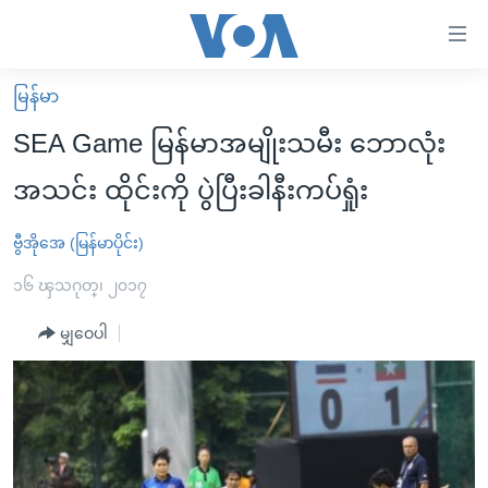
သုံး
ရ
လွယ်ကူ
မြန်မာ
မူလစာမျက်နှာ
စေ
SEA Game မြန်မာအမျိုးသမီး ဘောလုံး
မြန်မာ
သည့်
အသင်း ထိုင်းကို ပွဲပြီးခါနီးကပ်ရှုံး
ကမ္ဘာ့သတင်းများ
Link
ဗွီဒီယို
နိုင်ငံတကာ
ဗွီအိုအေ (မြန်မာပိုင်း)
များ
သတင်းလွတ်လပ်ခွင့်
အမေရိကန်
၁၆ ၾသဂုတ္၊ ၂၀၁၇
ပင်မ
ရပ်ဝန်းတခု လမ်းတခု အလွန်
တရုတ်
အကြောင်းအရာ
မျှဝေပါ
သို့
အင်္ဂလိပ်စာလေ့လာမယ်
အစ္စရေး-ပါလက်စတိုင်း
ကျော်
အပတ်စဉ်ကဏ္ဍများ
အမေရိကန်သုံးအီဒီယံ
ကြည့်
ရေဒီယိုနှင့်ရုပ်သံ အချက်အလက်များ
မကြေးမုံရဲ့ အင်္ဂလိပ်စာ
ရေဒီယို
ရန်
ပင်မ
ရေဒီယို/တီဗွီအစီအစဉ်
ရုပ်ရှင်ထဲက အင်္ဂလိပ်စာ
တီဗွီ