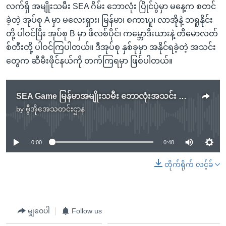
လက်ရှိ အမျိုးသမီး SEA ဂိမ်း ဘောလုံး ပြိုင်ပွဲမှာ မနေ့က စတင်
ခဲ့တဲ့ အုပ်စု A မှာ မလေးရှား၊ မြန်မာ၊ စကာၤပူ၊ လာအိုနဲ့ ဘရူနိုင်း
တို့ ပါဝင်ပြီး အုပ်စု B မှာ ဖိလစ်ပိုင်၊ ကမ္ဘောဒီးယားနဲ့ တီမောလတ်
စ်တီးတို့ ပါဝင်ကြပါတယ်။ ဒီအုပ်စု နှစ်ခုမှာ အနိုင်ရခဲ့တဲ့ အသင်း
တွေက ဆီမီးဖိုင်နယ်ကို တက်ကြရမှာ ဖြစ်ပါတယ်။
SEA Game မြန်မာအမျိုးသမီး ဘောလုံးအသင်း ထိုင်းကို ပွဲပြီးခါနီးကပ်ရှုံး
by
ဗွီအိုအေသတင်းဌာန
No media source currently available
0:00
0:48
တိုက်ရိုက် လင့်ခ်
မျှဝေပါ
Follow us