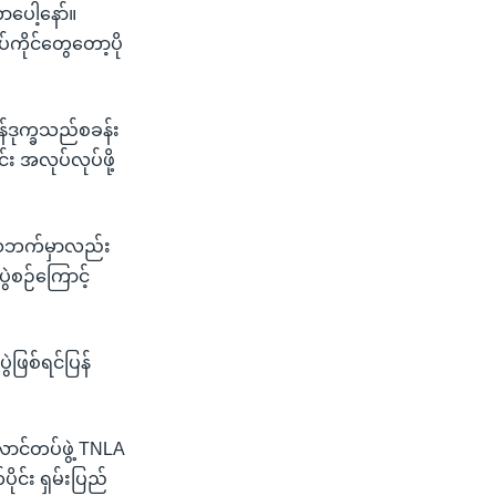
ပေါ့နော်။
်ကိုင်တွေတော့ပို
န်ဒုက္ခသည်စခန်း
 အလုပ်လုပ်ဖို့
်ဒေသဘက်မှာလည်း
ွဲစဉ်ကြောင့်
ဲဖြစ်ရင်ပြန်
ာင်တပ်ဖွဲ့ TNLA
ုင်း ရှမ်းပြည်