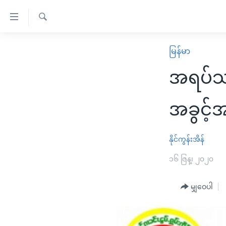
သုံး
ရ
ရှာဖွေ
လွယ်ကူ
မူလစာမျက်နှာ
မြန်မာ
ရ
စေ
မြန်မာ
လာ
အရပ်သာ
သည့်
ဒ်
ကမ္ဘာ့သတင်းများ
Link
ဗွီဒီယို
နိုင်ငံတကာ
အခွင့်
များ
သတင်းလွတ်လပ်ခွင့်
အမေရိကန်
ပင်မ
ရပ်ဝန်းတခု လမ်းတခု အလွန်
တရုတ်
နိုင်ကွန်းအိန်
အကြောင်းအရာ
အင်္ဂလိပ်စာလေ့လာမယ်
အစ္စရေး-ပါလက်စတိုင်း
၁၆ ဇြန္၊ ၂၀၂၀
သို့
အပတ်စဉ်ကဏ္ဍများ
အမေရိကန်သုံးအီဒီယံ
ကျော်
မျှဝေပါ
ကြည့်
ရေဒီယိုနှင့်ရုပ်သံ အချက်အလက်များ
မကြေးမုံရဲ့ အင်္ဂလိပ်စာ
ရေဒီယို
ရန်
ရေဒီယို/တီဗွီအစီအစဉ်
ရုပ်ရှင်ထဲက အင်္ဂလိပ်စာ
တီဗွီ
ပင်မ