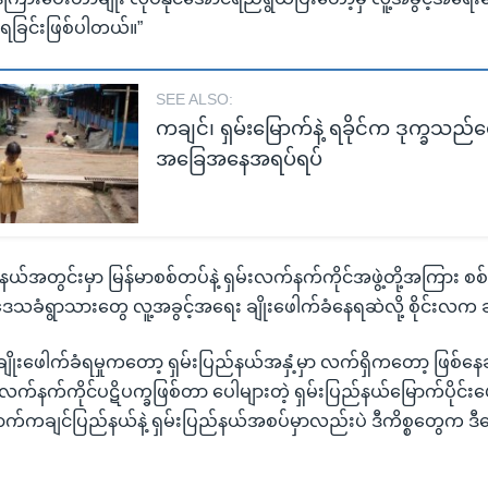
်ရခြင်းဖြစ်ပါတယ်။”
SEE ALSO:
ကချင်၊ ရှမ်းမြောက်နဲ့ ရခိုင်က ဒုက္ခသည်တ
အခြေအနေအရပ်ရပ်
်နယ်အတွင်းမှာ မြန်မာစစ်တပ်နဲ့ ရှမ်းလက်နက်ကိုင်အဖွဲ့တို့အကြား စစ
ဒေသခံရွာသားတွေ လူ့အခွင့်အရေး ချိုးဖေါက်ခံနေရဆဲလို့ စိုင်းလက
ချိုးဖေါက်ခံရမှုကတော့ ရှမ်းပြည်နယ်အနှံ့မှာ လက်ရှိကတော့ ဖြစ်နေဆ
်နက်ကိုင်ပဋိပက္ခဖြစ်တာ ပေါများတဲ့ ရှမ်းပြည်နယ်မြောက်ပိုင်းပေါ့
က်ကချင်ပြည်နယ်နဲ့ ရှမ်းပြည်နယ်အစပ်မှာလည်းပဲ ဒီကိစ္စတွေက ဒီန