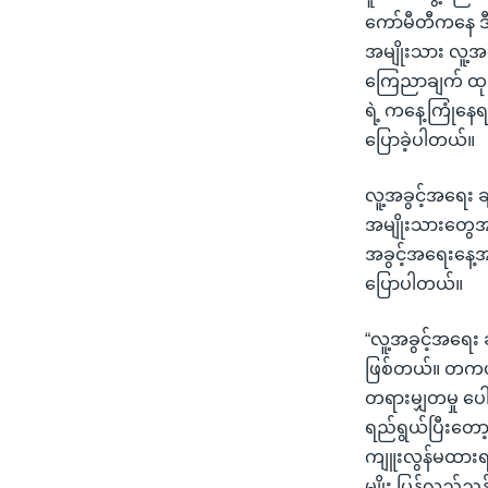
ကော်မီတီကနေ ဒီက
အမျိုးသား လူ့အ
ကြေညာချက် ထုတ်
ရဲ့ ကနေ့ကြုံန
ပြောခဲ့ပါတယ်။
လူ့အခွင့်အရေး ခ
အမျိုးသားတွေအတွ
အခွင့်အရေးနေ့အ
ပြောပါတယ်။
“လူ့အခွင့်အရေး ဆ
ဖြစ်တယ်။ တကယ်တ
တရားမျှတမှု ပေါ
ရည်ရွယ်ပြီးတော့
ကျူးလွန်မထားရအေ
မျိုး ပြန်လည်ညွ