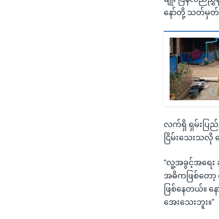
နော်တို့ သတ်မှတ
လက်ရှိ ရှမ်းပြည
ငြိမ်းသေးသလို 
“လူ့အခွင့်အရေး 
အဓိကဖြစ်တော့ လက
ဖြစ်နေတယ်။ နော
အေးသေးဘူး။”