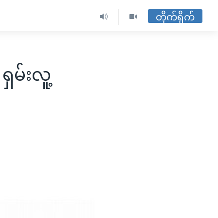
တိုက်ရိုက်
မ်းလူ့