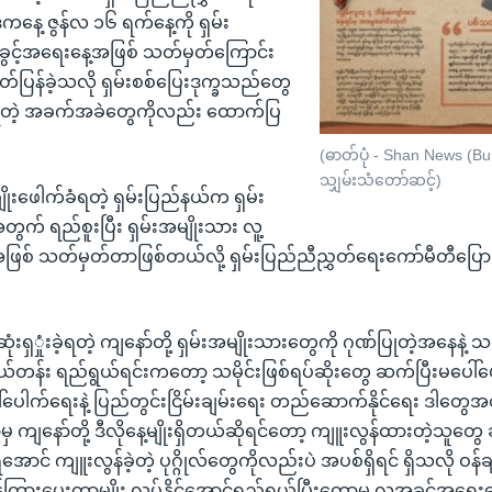
နေ့ ဇွန်လ ၁၆ ရက်နေ့ကို ရှမ်း
ခွင့်အရေးနေ့အဖြစ် သတ်မှတ်ကြောင်း
ပြန်ခဲ့သလို ရှမ်းစစ်ပြေးဒုက္ခသည်တွေ
ေရတဲ့ အခက်အခဲတွေကိုလည်း ထောက်ပြ
(ဓာတ်ပုံ - Shan News (B
သျှမ်းသံတော်ဆင့်)
ျိုးဖေါက်ခံရတဲ့ ရှမ်းပြည်နယ်က ရှမ်း
က် ရည်စူးပြီး ရှမ်းအမျိုးသား လူ့
ဖြစ် သတ်မှတ်တာဖြစ်တယ်လို့ ရှမ်းပြည်ညီညွှတ်ရေးကော်မီတီပြောခွ
ုံးရှှုံးခဲ့ရတဲ့ ကျနော်တို့ ရှမ်းအမျိုးသားတွေကို ဂုဏ်ပြုတဲ့အနေနဲ့ 
န်း ရည်ရွယ်ရင်းကတော့ သမိုင်းဖြစ်ရပ်ဆိုးတွေ ဆက်ပြီးမပေါ်ပေါ
်ပေါက်ရေးနဲ့ ပြည်တွင်းငြိမ်းချမ်းရေး တည်ဆောက်နိုင်ရေး ဒါတွေအ
မှ ကျနော်တို့ ဒီလိုနေ့မျိုးရှိတယ်ဆိုရင်တော့ ကျူးလွန်ထားတဲ့သူတွေ
ာင် ကျူးလွန်ခဲ့တဲ့ ပုဂ္ဂိုလ်တွေကိုလည်းပဲ အပစ်ရှိရင် ရှိသလို ဝန
ှန်ကြားပေးတာမျိုး လုပ်နိုင်အောင်ရည်ရွယ်ပြီးတော့မှ လူ့အခွင့်အရေး