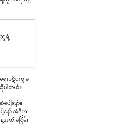
ွေရဲ့
်ရေးပဋိပက္ခ မ
 ဆိုပါတယ်။
ဲပေါ့နော်။
နော် အဲဒီမှာ
ေ့အထိ မငြိမ်း