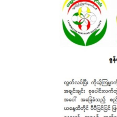
သုတပဒေသာ အင်္ဂလိပ်စာ
အ
ညွန်း
စာမျက်နှာ
သို့
ကျော်
ကြည့်
ရန်
ရှာဖွေ
ရန်
နေရာ
သို့
ကျော်
ရန်