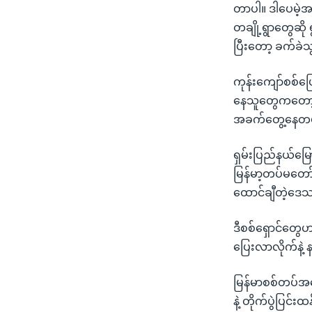
တာပါ။ ဒါပေမဲ့
တချို့ရွာတွေဆို
ပြီးတော့ ခက်ခဲသ
ကုန်းကျော်စစ်ပြ
နေသူတွေကတော့ လ
အခက်တွေ့နေတယ်
ရှမ်းပြည်နယ်မြေ
မြန်မာ့တပ်မတော်န
ထောင်ချီတဲ့ဒေ
ဒီစစ်ရှောင်တွေဟ
ပြေးလာလိုက်နဲ့ 
မြန်မာစစ်တပ်အန
နဲ့ တိုက်ပွဲပြင်