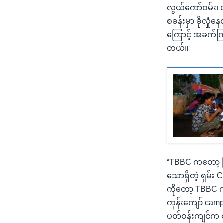
လွယ်ကော်ဝမ်း၊ လ
စခန်းမှာ ခိုလှု
ကြောင့် အခက်ကြ
တယ်။
“TBBC ကတော့ ဖ
သောရှိတဲ့ ရှမ်
ကိုတော့ TBBC က
ကုန်းကျော် camp
ပတ်ဝန်းကျင်က လ