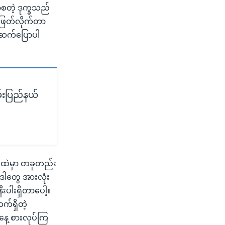
်စတဲ့ ဒုက္ခသည်
ခာဖြတ်လိုက်တာ
းကဆက်ပြောပါ
မ်းပြည်နယ်
းထဲမှာ တခုတည်း
ဒါတွေ အားလုံး
ပါးရှိတာပေါ့။
က်ရှိတဲ့
နေ့ စားလုပ်ကြ