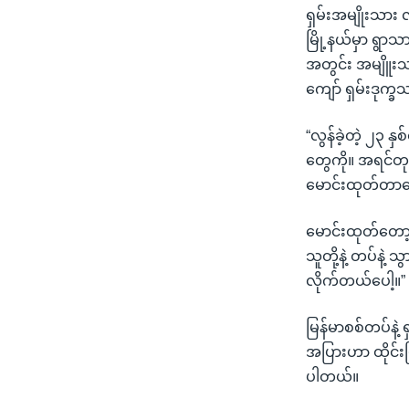
ရှမ်းအမျိုးသား
မြို့နယ်မှာ ရွာ
အတွင်း အမျိူးသ
ကျော် ရှမ်းဒုက
“လွန်ခဲ့တဲ့ ၂၃ န
တွေကို။ အရင်တုန
မောင်းထုတ်တာပေ
မောင်းထုတ်တော့သ
သူတို့နဲ့ တပ်နဲ
လိုက်တယ်ပေါ့။”
မြန်မာစစ်တပ်နဲ့ 
အပြားဟာ ထိုင်းမ
ပါတယ်။