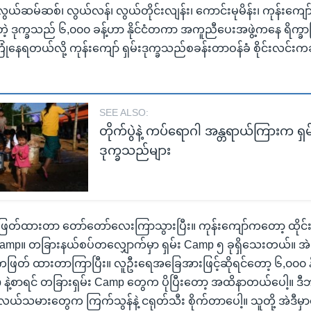
ွယ်ဆမ်ဆစ်၊ လွယ်လန်၊ လွယ်တိုင်းလျန်း၊ ကောင်းမုမိန်း၊ ကုန်းကျော
ံနေတဲ့ ဒုက္ခသည် ၆,၀၀၀ ခန့်ဟာ နိုင်ငံတကာ အကူညီပေးအဖွဲ့ကနေ ရိက္
ုံနေရတယ်လို့ ကုန်းကျော် ရှမ်းဒုက္ခသည်စခန်းတာဝန်ခံ စိုင်းလင်
SEE ALSO:
တိုက်ပွဲနဲ့ ကပ်ရောဂါ အန္တရာယ်ကြားက ရှ
ဒုက္ခသည်များ
ြတ်ထားတာ တော်တော်လေးကြာသွားပြီး။ ကုန်းကျော်ကတော့ ထိုင်
း Camp။ တခြားနယ်စပ်တလျှောက်မှာ ရှမ်း Camp ၅ ခုရှိသေးတယ်။ အဲ
ဖြတ် ထားတာကြာပြီး။ လူဦးရေအခြေအားဖြင့်ဆိုရင်တော့ ၆,၀၀၀ နီး
 နဲ့စာရင် တခြားရှမ်း Camp တွေက ပိုပြီးတော့ အထိနာတယ်ပေါ့။ ဒီဘ
ယ်သမားတွေက ကြက်သွန်နဲ့ ငရုတ်သီး စိုက်တာပေါ့။ သူတို့ အဲဒီမှာ