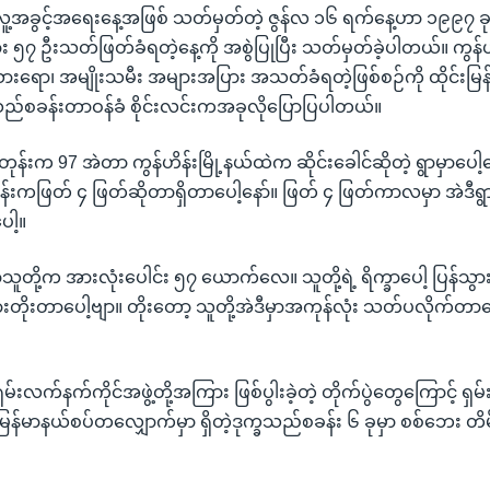
 လူ့အခွင့်အရေးနေ့အဖြစ် သတ်မှတ်တဲ့ ဇွန်လ ၁၆ ရက်နေ့ဟာ ၁၉၉၇ ခုန
သား ၅၇ ဦးသတ်ဖြတ်ခံရတဲ့နေ့ကို အစွဲပြုပြီး သတ်မှတ်ခဲ့ပါတယ်။ ကွန်ဟိ
ားရော၊ အမျိုးသမီး အများအပြား အသတ်ခံရတဲ့ဖြစ်စဉ်ကို ထိုင်းမြန်
္ခသည်စခန်းတာဝန်ခံ စိုင်းလင်းကအခုလိုပြောပြပါတယ်။
ှစ်တုန်းက 97 အဲတာ ကွန်ဟိန်းမြို့နယ်ထဲက ဆိုင်းခေါင်ဆိုတဲ့ ရွာမှာပေါ
်းကဖြတ် ၄ ဖြတ်ဆိုတာရှိတာပေါ့နော်။ ဖြတ် ၄ ဖြတ်ကာလမှာ အဲဒီရွာထ
ါ့။
ူတို့က အားလုံးပေါင်း ၅၇ ယောက်လေ။ သူတို့ရဲ့ ရိက္ခာပေါ့ ပြန်သွ
့ သွားတိုးတာပေါ့ဗျာ။ တိုးတော့ သူတို့အဲဒီမှာအကုန်လုံး သတ်ပလိုက်တ
ရှမ်းလက်နက်ကိုင်အဖွဲ့တို့အကြား ဖြစ်ပွါးခဲ့တဲ့ တိုက်ပွဲတွေကြောင့် ရ
ြန်မာနယ်စပ်တလျှောက်မှာ ရှိတဲ့ဒုက္ခသည်စခန်း ၆ ခုမှာ စစ်ဘေး တိမ