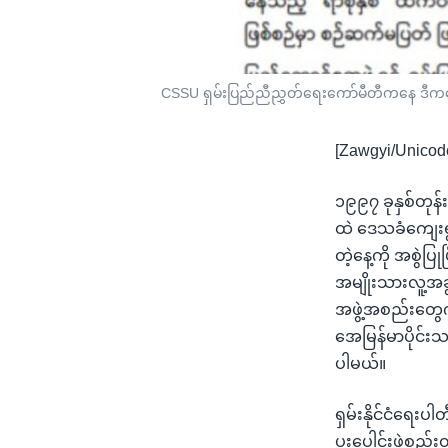
CSSU ရှမ်းပြည်ညီညွှတ်ရေးကော်မီတီကနေ ဒီကနေ
[Zawgyi/Unicod
၁၉၉၇ ခုနှစ်တုန်း
ထဲ ဒေသခံကျေးရ
တဲ့နေ့ကို အစွဲပြု
အမျိုးသားလူ့အခ
အဖွဲ့အစည်းတွေ
အေမြန်မာပိုင်းသ
ပါမယ်။
ရှမ်းနိုင်ငံရေးပါ
ပူးပေါင်းဖွဲ့စည