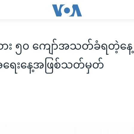
း ၅၀ ကျော်အသတ်ခံရတဲ့နေ့ ရှ
အရေးနေ့အဖြစ်သတ်မှတ်