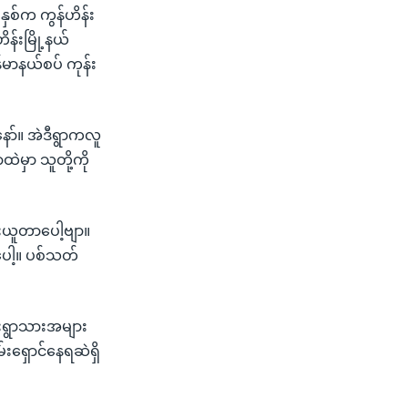
ှစ်က ကွန်ဟိန်း
န်းမြို့နယ်
မာနယ်စပ် ကုန်း
့နော်။ အဲဒီရွာကလူ
ဲမှာ သူတို့ကို
ားယူတာပေါ့ဗျာ။
ာပေါ့။ ပစ်သတ်
ှမ်းရွာသားအများ
်းရှောင်နေရဆဲရှိ