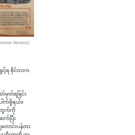
urmese Version)၊
င့်ရ စိုင်းလက
သတ်မှတ်ရခြင်း
က်ဖို့ရယ်။
တွက်ကို
 ဆက်ပြီး
်ချတောင်းပန်တာ
နေ့ဆိုတာကို ကျ