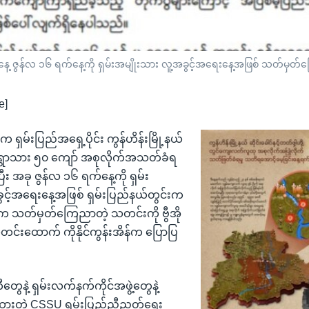
့ ဇွန်လ ၁၆ ရက်နေ့ကို ရှမ်းအမျိုးသား လူ့အခွင့်အရေးနေ့အဖြစ် သတ်မှတ
e]
က ရှမ်းပြည်အရှေ့ပိုင်း ကွန်ဟိန်းမြို့နယ်
ွာသား ၅၀ ကျော် အစုလိုက်အသတ်ခံရ
ပြီး အခု ဇွန်လ ၁၆ ရက်နေ့ကို ရှမ်း
ွင့်အရေးနေ့အဖြစ် ရှမ်းပြည်နယ်တွင်းက
က သတ်မှတ်ကြေညာတဲ့ သတင်းကို ဗွီအို
တင်းထောက် ကိုနိုင်ကွန်းအိန်က ပြောပြ
တီတွေနဲ့ ရှမ်းလက်နက်ကိုင်အဖွဲ့တွေနဲ့
်းထားတဲ့ CSSU ရှမ်းပြည်ညီညွှတ်ရေး