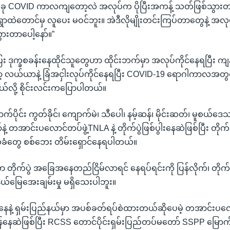
အခု COVID ကာလကျတော့လဲ အလုပ်က ပိုပြီးအကန့် သတ်ဖြစ်သွားတာ
 ရွာထဲတောင်မှ လူပေး မဝင်ဘူး။ အဲဒီလိုမျိုးတင်းကြပ်တာတွေနဲ့ အလုပ
ွားတာပေါ့နော်။”
ေး ဒုက္ခစခန်းနေထိုင်သူတွေဟာ ထိုင်းဘက်မှာ အလုပ်ကိုင်နေရပြီး ကျ
ယ်ယာနဲ့ ခြံအငှါးလုပ်ကိုင်နေရပြီး COVID-19 ရောဂါကာလအတွင်း
လို့ စိုင်းလင်းကပြောပါတယ်။
ာက်ပိုင်း ကွတ်ခိုင်၊ ကျောက်မဲ၊ သီပေါ၊ နမ့်ဆန်၊ မိုင်းဆတ်၊ မူစယ
ဲ့ တအာင်းပလောင်တပ်ဖွဲ့TNLA နဲ့ တိုက်ပွဲဖြစ်ပွါးနေဆဲဖြစ်ပြီး တိုက်ပ
သခံတွေ စစ်ဘေး တိမ်းရှောင်နေရပါတယ်။
ာ တိုက်ပွဲ အခြေအနေတည်ငြိမ်လာရင် နေရပ်ရင်းကို ပြန်လိုက်၊ တိုက်ပွ
နယ်မြေအေးချမ်းမှု မရှိသေးပါဘူး။
ေနဲ့ ရှမ်းပြည်နယ်မှာ အပစ်ခတ်ရပ်စဲထားတယ်ဆိုပေမဲ့ တအာင်းပလေ
းထန်နေဆဲဖြစ်ပြီး RCSS တောင်ပိုင်းရှမ်းပြည်တပ်မတော် SSPP မြောက်ပိ