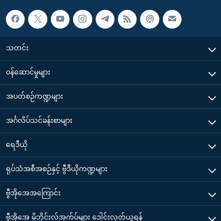
သတင်း
၀န်ဆောင်မှုများ
အပတ်စဉ်ကဏ္ဍများ
အင်္ဂလိပ်သင်ခန်းစာများ
ရေဒီယို
ရုပ်သံအစီအစဉ်နှင့် ဗွီဒီယိုကဏ္ဍများ
ဗွီအိုအေအကြောင်း
ဗွီအိုအေ မိုဘိုင်းလ်အက်ပ်များ ဒေါင်းလုတ်ယူရန်