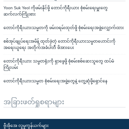
Yoon Suk Yeol ကိုဖမ်းနိုင်ဖို့ တောင်ကိုရီးယား စုံစမ်းရေးမှူးတွေ
ဆက်လက်ကြိုးစား
တောင်ကိုရီးယားသမ္မတကို ဖမ်းဝရမ်းထုတ်ဖို့ စုံစမ်းရေးအဖွဲ့လျှောက်ထား
စစ်အုပ်ချုပ်ရေးအမိန့် ထုတ်ခဲ့တဲ့ တောင်ကိုရီးယားသမ္မတဟောင်းကို
အရေးယူရေး အတိုက်အခံပါတီ ဖိအားပေး
တောင်ကိုရီးယား သမ္မတရုံးကို ရှာဖွေဖို့ စုံစမ်းစစ်ဆေးသူတွေ ထပ်မံ
ကြိုးပမ်း
တောင်ကိုရီးယားသမ္မတ စုံစမ်းရေးအဖွဲ့တွေနဲ့ တွေ့ဆုံဖို့ရှောင်နေ
အခြားဖတ်ရှုစရာများ
ဗွီအိုအေ လူမှုကွန်ယက်များ