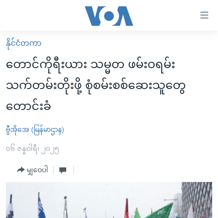
သုံး
ရ
လွယ်ကူ
နိုင်ငံတကာ
မူလစာမျက်နှာ
စေ
တောင်ကိုရီးယား သမ္မတ ဖမ်းဝရမ်း
မြန်မာ
သည့်
သက်တမ်းတိုးဖို့ စုံစမ်းစစ်ဆေးသူတွေ
ကမ္ဘာ့သတင်းများ
Link
တောင်းခံ
ဗွီဒီယို
နိုင်ငံတကာ
များ
သတင်းလွတ်လပ်ခွင့်
အမေရိကန်
ပင်မ
ဗွီအိုအေ (မြန်မာဌာန)
ရပ်ဝန်းတခု လမ်းတခု အလွန်
တရုတ်
အကြောင်းအရာ
၀၆ ဇန္နဝါရီ၊ ၂၀၂၅
သို့
အင်္ဂလိပ်စာလေ့လာမယ်
အစ္စရေး-ပါလက်စတိုင်း
ကျော်
မျှဝေပါ
အပတ်စဉ်ကဏ္ဍများ
အမေရိကန်သုံးအီဒီယံ
ကြည့်
ရေဒီယိုနှင့်ရုပ်သံ အချက်အလက်များ
မကြေးမုံရဲ့ အင်္ဂလိပ်စာ
ရေဒီယို
ရန်
ပင်မ
ရေဒီယို/တီဗွီအစီအစဉ်
ရုပ်ရှင်ထဲက အင်္ဂလိပ်စာ
တီဗွီ