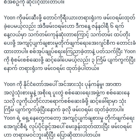
စီအစဥ်ကို ဆိုင်းငံ့ထားတာပါ။
Yoon ကိုဖမ်းဆီးဖို့ တောင်ကိုရီးယားတရားရုံးက ဖမ်းဝရမ်းထုတ်
ခဲ့ပေမယ့်လည်း အဲဒီဖမ်းဝရမ်းဟာ ဒီကနေ့ ဇန်နဝါရီ ၆ ရက်
နေ့လယ်မှာ သက်တမ်းကုန်ဆုံးတာကြောင့် သက်တမ်း ထပ်တိုး
ပေးဖို့ အကျင့်ပျက်ချစားမှုတိုက်ဖျက်ရေးအေးဂျင်စီက တောင်းခံ
ထားတာပါ။ စစ်အုပ်ချုပ်ရေးကြေညာခဲ့တာနဲ့ ပတ်သက်ပြီး Yoon
ကို စုံစမ်းစစ်ဆေးဖို့ ဆင့်ခေါ်ပေမယ့်လည်း ၃ ကြိမ် ပျက်ကွက်ပြီး
နောက် တရားရုံးက ဖမ်းဝရမ်း ထုတ်ခဲ့ပါတယ်။
Yoon ကို နိုင်ငံတော်အပေါ် အင်အားသုံး ပုန်ကန်မှု၊ အာဏာ
အလွဲသုံးစားမှုနဲ့ အစိုးရ ပူးတွဲ စစ်ဆေးရေးအဖွဲ့က စစ်ဆေးနေ
သလို လူကိုယ်တိုင်လာရောက်စစ်ဆေးခံဖို့ ဆင့်ခေါ်ရာမှာ သုံး
ကြိမ် ပျက်ကွက်ခဲ့ပြီးနောက် ခုလို ဖမ်းဝရမ်း ထုတ်ခဲ့တာပါ။
Yoon ရဲ့ ရှေ့နေတွေကတော့ အကျင့်ပျက်ချစားမှု တိုက်ဖျက်ရေး
အေဂျင်စီရဲ့ လုပ်ပိုင်ခွင့်အပေါ် မေးခွန်းထုတ်ထားပြီး ဖမ်းဝရမ်း
ဟာ တရားမဝင်ဘူးဆိုပြီး ပြောဆိုထားပါတယ်။