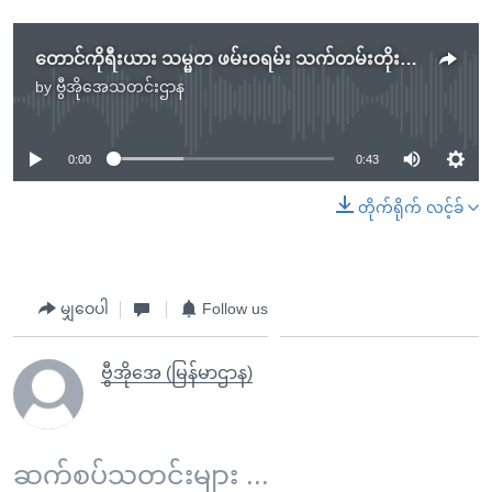
တောင်ကိုရီးယား သမ္မတ ဖမ်းဝရမ်း သက်တမ်းတိုးဖို့ စုံစမ်းစစ်ဆေးသူတွေတောင်းခံ
by
ဗွီအိုအေသတင်းဌာန
No media source currently available
0:00
0:43
တိုက်ရိုက် လင့်ခ်
မျှဝေပါ
Follow us
ဗွီအိုအေ (မြန်မာဌာန)
ဆက်စပ်သတင်းများ ...