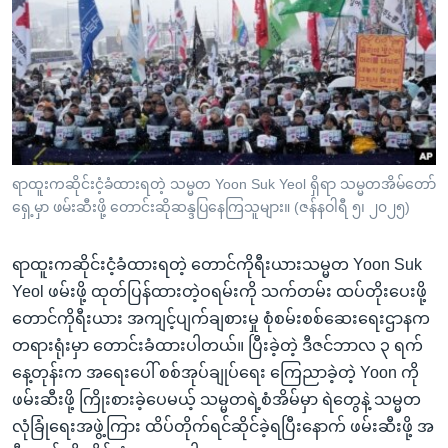
အ
သုတပဒေသာ အင်္ဂလိပ်စာ
ညွန်း
Learning English
စာမျက်နှာ
သို့
ဗွီအိုအေ လူမှုကွန်ယက်များ
ကျော်
ကြည့်
ရန်
ဘာသာစကားများ
ရာထူးကဆိုင်းငံ့ခံထားရတဲ့ သမ္မတ Yoon Suk Yeol ရှိရာ သမ္မတအိမ်တော်
ရှာဖွေ
ရှေ့မှာ ဖမ်းဆီးဖို့ တောင်းဆိုဆန္ဒပြနေကြသူများ။ (ဇန်နဝါရီ ၅၊ ၂၀၂၅)
ရန်
နေရာ
ရာထူးကဆိုင်းငံ့ခံထားရတဲ့ တောင်ကိုရီးယားသမ္မတ Yoon Suk
သို့
Yeol ဖမ်းဖို့ ထုတ်ပြန်ထားတဲ့ဝရမ်းကို သက်တမ်း ထပ်တိုးပေးဖို့
ကျော်
တောင်ကိုရီးယား အကျင့်ပျက်ချစားမှု စုံစမ်းစစ်ဆေးရေးဌာနက
ရန်
တရားရုံးမှာ တောင်းခံထားပါတယ်။ ပြီးခဲ့တဲ့ ဒီဇင်ဘာလ ၃ ရက်
နေ့တုန်းက အရေးပေါ် စစ်အုပ်ချုပ်ရေး ကြေညာခဲ့တဲ့ Yoon ကို
ဖမ်းဆီးဖို့ ကြိုးစားခဲ့ပေမယ့် သမ္မတရဲ့စံအိမ်မှာ ရဲတွေနဲ့ သမ္မတ
လုံခြုံရေးအဖွဲ့ကြား ထိပ်တိုက်ရင်ဆိုင်ခဲ့ရပြီးနောက် ဖမ်းဆီးဖို့ အ