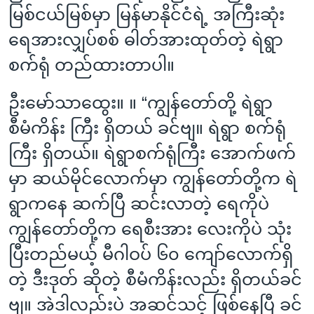
မြစ်ငယ်မြစ်မှာ မြန်မာနိုင်ငံရဲ့ အကြီးဆုံး
ရေအားလျှပ်စစ် ဓါတ်အားထုတ်တဲ့ ရဲရွာ
စက်ရုံ တည်ထားတာပါ။
ဦးမော်သာထွေး။ ။ “ကျွန်တော်တို့ ရဲရွာ
စီမံကိန်း ကြီး ရှိတယ် ခင်ဗျ။ ရဲရွာ စက်ရုံ
ကြီး ရှိတယ်။ ရဲရွာစက်ရုံကြီး အောက်ဖက်
မှာ ဆယ်မိုင်လောက်မှာ ကျွန်တော်တို့က ရဲ
ရွာကနေ ဆက်ပြီ ဆင်းလာတဲ့ ရေကိုပဲ
ကျွန်တော်တို့က ရေစီးအား လေးကိုပဲ သုံး
ပြီးတည်မယ့် မီဂါဝပ် ၆၀ ကျော်လောက်ရှိ
တဲ့ ဒီးဒုတ် ဆိုတဲ့ စီမံကိန်းလည်း ရှိတယ်ခင်
ဗျ။ အဲဒါလည်းပဲ အဆင်သင့် ဖြစ်နေပြီ ခင်