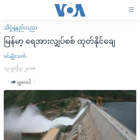
သုံး
ရ
လွယ်ကူ
သိပ္ပံနဲ့နည်းပညာ
မူလစာမျက်နှာ
စေ
မြန်မာ့ ရေအားလျှပ်စစ် ထုတ်နိုင်ချေ
မြန်မာ
သည့်
ကမ္ဘာ့သတင်းများ
ခင်မျိုးသက်
Link
ဗွီဒီယို
နိုင်ငံတကာ
၁၃ ဇူလိုင္၊ ၂၀၁၈
များ
သတင်းလွတ်လပ်ခွင့်
အမေရိကန်
မျှဝေပါ
ပင်မ
ရပ်ဝန်းတခု လမ်းတခု အလွန်
တရုတ်
အကြောင်းအရာ
သို့
အင်္ဂလိပ်စာလေ့လာမယ်
အစ္စရေး-ပါလက်စတိုင်း
ကျော်
အပတ်စဉ်ကဏ္ဍများ
အမေရိကန်သုံးအီဒီယံ
ကြည့်
ရေဒီယိုနှင့်ရုပ်သံ အချက်အလက်များ
မကြေးမုံရဲ့ အင်္ဂလိပ်စာ
ရေဒီယို
ရန်
ပင်မ
ရေဒီယို/တီဗွီအစီအစဉ်
ရုပ်ရှင်ထဲက အင်္ဂလိပ်စာ
တီဗွီ