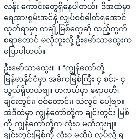
လန်း ကောင်းတွေရှိနေပါတယ်။ ဒီအထဲမှာ
ရေအားစွမ်းအင်နဲ့ လျှပ်စစ်ဓါတ်ရအောင်
ထုတ်ရာမှာ တချို့မြစ်တွေဆို ထည့်တွက်
စရာတောင် မလိုဘူးလို့ ဦးမော်သာထွေးက
ပြောပါတယ်။
ဦးမော်သာထွေး။ ။ “ကျွန်တော်တို့
မြန်မာနိုင်ငံမှာ အဓိကမြစ်ကြီး ၄ စင်း- ၄
သွယ်ရှိတယ်ဗျ။ တကယ်မှာ ဧရာဝတီ၊
ချင်းတွင်း၊ စစ်တောင်း၊ သံလွင် ပေါ့ဗျာ။
အဲဒီထဲမှာ ကျွန်တော်တို့က ချင်းတွင်း မြစ်
ကို ကျွန်တော်တို့က လုံးဝ မထိဘူးဗျ။
ချင်းတွင်းမြစ်ကို လုံးဝ မထိပဲ လုပ်လို့ ရ