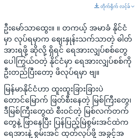
တိုက်ရိုက် လင့်ခ်
ဦးမော်သာထွေး။ ။ တကယ့် အမာခံ နိုင်ငံ
မှာ လုပ်ရမှာက ဈေးနှုန်းသက်သာတဲ့ ဓါတ်
အားရဖို့ ဆိုလို့ ရှိရင် ရေအားလျှပ်စစ်တွေ
ပေါကြွယ်ဝတဲ့ နိုင်ငံမှာ ရေအားလျှပ်စစ်ကို
ဦးတည်ပြီးတော့ ဖိလုပ်ရမှာ ဗျ။
မြန်မာနိုင်ငံဟာ ထူးထူးခြားခြားပဲ
တောင်မြောက် ဖြတ်စီးနေတဲ့ မြစ်ကြီးတွေ၊
ဒီမြစ်ကြီးတွေထဲ စီးဝင်တဲ့ မြစ်လက်တက်
တွေနဲ့ ဖြာနေပြီး ပြန်ပြည့်မြဲစွမ်းအင်ထဲက
ရေအားနဲ့ စွမ်းအင် ထုတ်လုပ်ဖို့ အခွင့်အ