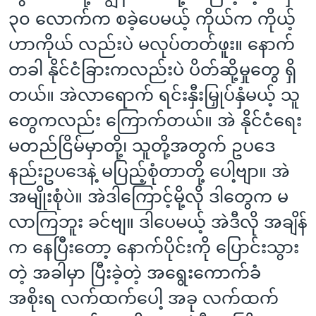
၃၀ လောက်က စခဲ့ပေမယ့် ကိုယ်က ကိုယ့်
ဟာကိုယ် လည်းပဲ မလုပ်တတ်ဖူး။ နောက်
တခါ နိုင်ငံခြားကလည်းပဲ ပိတ်ဆို့မှုတွေ ရှိ
တယ်။ အဲလာရောက် ရင်းနှီးမြှုပ်နှံမယ့် သူ
တွေကလည်း ကြောက်တယ်။ အဲ နိုင်ငံရေး
မတည်ငြိမ်မှာတို့၊ သူတို့အတွက် ဥပဒေ
နည်းဥပဒေနဲ့ မပြည့်စုံတာတို့ ပေါ့ဗျာ။ အဲ
အမျိုးစုံပဲ။ အဲဒါကြောင့်မို့လို ဒါတွေက မ
လာကြဘူး ခင်ဗျ။ ဒါပေမယ့် အဲဒီလို အချိန်
က နေပြီးတော့ နောက်ပိုင်းကို ပြောင်းသွား
တဲ့ အခါမှာ ပြီးခဲ့တဲ့ အရွေးကောက်ခံ
အစိုးရ လက်ထက်ပေါ့ အခု လက်ထက်