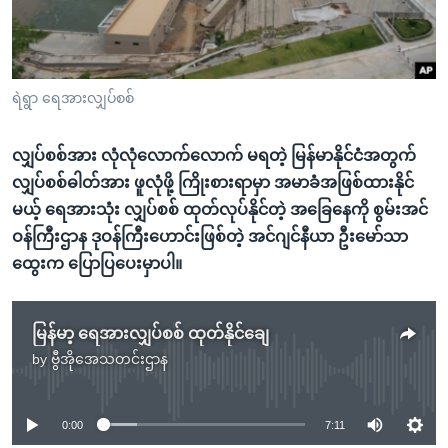
အ
သုတပဒေသာ အင်္ဂလိပ်စာ
ညွန်း
Learning English
စာမျက်နှာ
သို့
ဗွီအိုအေ လူမှုကွန်ယက်များ
ရဲရွာ ရေအားလျှပ်စစ်
ကျော်
ကြည့်
လျှပ်စစ်အား လုံလုံလောက်လောက် မရတဲ့ မြန်မာနိုင်ငံအတွက်
ရန်
လျှပ်စစ်ဓါတ်အား ဖူလုံဖို့ ကြိုးစားရာမှာ အမာခံအဖြစ်ထားနိုင်
ဘာသာစကားများ
ရှာဖွေ
မယ့် ရေအားသုံး လျှပ်စစ် ထုတ်လုပ်နိုင်တဲ့ အခြေနေကို စွမ်းအင်
ရန်
ဝန်ကြီးဌာန ဒုဝန်ကြီးဟောင်းဖြစ်တဲ့ အင်ဂျင်နီယာ ဦးမော်သာ
နေရာ
ထွေးက ပြောပြပေးမှာပါ။
သို့
ကျော်
ရန်
မြန်မာ့ ရေအားလျှပ်စစ် ထုတ်နိုင်ချေ
by
ဗွီအိုအေသတင်းဌာန
No media source currently available
0:00
7:11