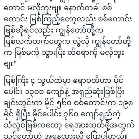
တောင် မလိုဘူးဗျ။ နောက်တခါ စစ်
တောင်း မြစ်ကြည့်တော့လည်း စစ်တောင်း
မြစ်ဆိုရင်လည်း ကျွန်တော်တို့က
မြစ်လက်တက်တွေက လွဲလို့ ကျွန်တော်တို့
က မြစ်မကို သွားပြီး ထိစရာကို မလိုဘူး
ဗျ။”
မြစ်ကြီး ၄ သွယ်ထဲမှာ ဧရာဝတီဟာ မိုင်
ပေါင်း ၁၃၀၀ ကျော်နဲ့ အရှည်ဆုံးဖြစ်ပြီး
ချင်းတွင်းက မိုင် ၅၆၀ စစ်တောင်းက ၁၉၈
မိုင် ရှိပြီး မိုင်ပေါင်း ၇၆၀ ကျော်ရှည်တဲ့
သံလွင်မြစ်ကတော့ ရေအားထုတ်ဖို့အတွက်
သင့်တော်တဲ့ အနေထားလို့ ပြောပါတယ်။