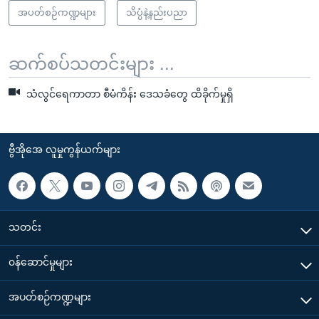
အပတ်စဉ်ကဏ္ဍများ
သိပ္ပံနဲ့နည်းပညာ
ဆက်စပ်သတင်းများ ...
သံလွင်ရေကာတာ စီမံကိန်း ဒေသခံတွေ ထိခိုက်မှုရှိ
ဗွီအိုအေ လူမှုကွန်ယက်များ
သတင်း
၀န်ဆောင်မှုများ
အပတ်စဉ်ကဏ္ဍများ