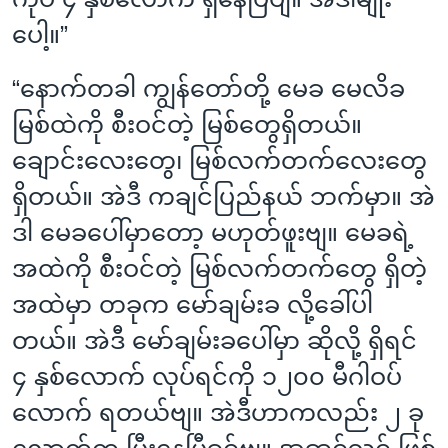
ပေါ့။”
“နောက်တခါ ကျွန်တော်တို့ မေခ မေလိခ
မြစ်ထဲကို စီးဝင်တဲ့ မြစ်တွေရှိတယ်။
ချောင်းလေးတွေ၊ မြစ်လက်တက်လေးတွေ
ရှိတယ်။ အဲဒီ ကချင်ပြည်နယ် ဘက်မှာ။ အဲ
ဒါ မေခပေါ်မှာတော့ မဟုတ်ဖူးဗျ။ မေခရဲ့
အထဲကို စီးဝင်တဲ့ မြစ်လက်တက်တွေ ရှိတဲ့
အထဲမှာ တခုက မော်ချမ်းခ လို့ခေါ်ပါ
တယ်။ အဲဒီ မော်ချမ်းခပေါ်မှာ ဆိုလို့ ရှိရင်
၄ နှစ်လောက် လုပ်ရင်ကို ၁၂၀၀ မီဂါဝပ်
လောက် ရတယ်ဗျ။ အဲဒီဟာကလည်း ၂ ခု