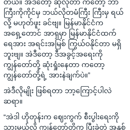
တယ်။ အဲဒီတော့ ဆိုလိုတာ ကတော့ ဘာ
ကြီးကိုကိုင်မှ ဘယ်လိုတမံကြီး ကြီးမှ ရယ်
လို့ မဟုတ်ဖူး ခင်ဗျ။ မြန်မာနိုင်ငံက
အရှေ့တောင် အာရှမှာ မြန်မာနိုင်ငံထက်
ရေအား အရင်းအမြစ် ကြွယ်ဝနိုင်တာ မရှိ
ဘူးဗျ။ အဲဒီတော့ ဒီအခွင့်အရေးကို
ကျွန်တော်တို့ ဆုံးရှုံးနေတာ ကတော့
ကျွန်တော်တို့ရဲ့ အားနဲချက်ပဲ။”
အဲဒီလိုမျိုး ဖြစ်ရတာ ဘာ့ကြောင့်ပါလဲ
ဆရာ။
“အဲဒါ ဟိုတုန်းက ဈေးကွက် စီးပွါးရေးကို
သွားမယ်လို့ ကျွန်တော်တို့က ပြီးခဲ့တဲ့ အနှစ်