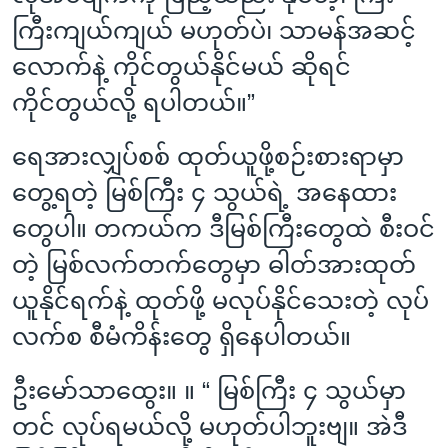
ကြီးကျယ်ကျယ် မဟုတ်ပဲ၊ သာမန်အဆင့်
လောက်နဲ့ ကိုင်တွယ်နိုင်မယ် ဆိုရင်
ကိုင်တွယ်လို့ ရပါတယ်။”
ရေအားလျှပ်စစ် ထုတ်ယူဖို့စဉ်းစားရာမှာ
တွေ့ရတဲ့ မြစ်ကြီး ၄ သွယ်ရဲ့ အနေထား
တွေပါ။ တကယ်က ဒီမြစ်ကြီးတွေထဲ စီးဝင်
တဲ့ မြစ်လက်တက်တွေမှာ ဓါတ်အားထုတ်
ယူနိုင်ရက်နဲ့ ထုတ်ဖို့ မလုပ်နိုင်သေးတဲ့ လုပ်
လက်စ စီမံကိန်းတွေ ရှိနေပါတယ်။
ဦးမော်သာထွေး။ ။ “ မြစ်ကြီး ၄ သွယ်မှာ
တင် လုပ်ရမယ်လို့ မဟုတ်ပါဘူးဗျ။ အဲဒီ