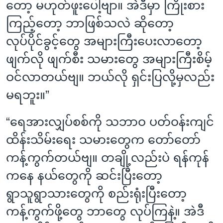
တော့ မဟုတ်ဖူးပေါ့ဗျာ။ အဲဒီမှာ ကြိုးစား
ကြည့်တော့ ဘာဖြစ်သလဲ ဆိုတော့
လုပ်ပိုင်ခွင့်တွေ အများကြီးပေးလာတော့
ဖျက်လို ဖျက်စီး သမားတွေ အများကြီးစိမ့်
ဝင်လာတယ်ဗျ။ ဘယ်လို ရှင်းပြလို့မှလည်း
မရဘူး။”
“ရေအားလျှပ်စစ်ကို သဘာဝ ပတ်ဝန်းကျင်
ထိန်းသိမ်းရေး သမားတွေက တော်တော်
ကန့်ကွက်တယ်ဗျ။ တချို့လည်းပဲ ရန်ကုန်
ကနေ နယ်တွေကို ဆင်းပြီးတော့
ရွာသူရွာသားတွေကို စည်းရုံးပြီးတော့
ကန့်ကွက်ဖို့တွေ ဘာတွေ လုပ်ကြနဲ့။ အဲဒီ