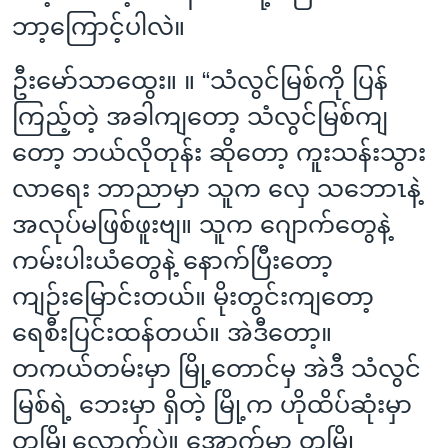
ဘာ့ကြောင့်ပါလဲ။
ဦးမော်သာထွေး။ ။ “သံလွင်မြစ်ကို ပြန်
ကြည့်တဲ့ အခါကျတော့ သံလွင်မြစ်ကျ
တော့ ဘယ်လိုတုန်း ဆိုတော့ ကူးသန်းသွား
လာရေး ဘာညာမှာ သူက လှေ သဘောၤနဲ့
အလုပ်မဖြစ်ဖူးဗျ။ သူက ဂျောက်တွေနဲ့
ကမ်းပါးယံတွေနဲ့ နောက်ပြီးတော့
ကျဉ်းမြောင်းတယ်။ မိုးတွင်းကျတော့
ရေစီးပြင်းထန်တယ်။ အဲဒီတော့။
တကယ်တမ်းမှာ မြို့တောင်မှ အဲဒီ သံလွင်
မြစ်ရဲ့ ဘေးမှာ ရှိတဲ့ မြို့က ဟိုထိပ်ဆုံးမှာ
တမြို့လောက်ပဲ။ အောက်မှာ တမြို့