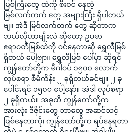
မြစ်ကြီးတွေ ထဲကို စီးဝင် နေတဲ့
မြစ်လက်တက် တွေ အများကြီး ရှိပါတယ်
ဗျ။ အဲဒီ မြစ်လက်တက် တွေ ဆိုတာက
ဘယ်လိုဟာမျိုးလဲ ဆိုတော့ ဥပမာ
ဧရာဝတီမြစ်ထဲကို ဝင်နေတာဆို ရွှေလီမြစ်
ရှိတယ် ပေါ့ဗျာ။ ရွှေလီမြစ် ပေါ်မှာ ဆိုရင်
ကျွန်တော်တို့က မီဂါဝပ် ၁၅၀၀ လောက်
လုပ်စရာ စီမံကိန်း ၂ ခုရှိတယ်ခင်ဗျ။ ၂ ခု
ပေါင်းရင် ၁၅၀၀ ပေါ့နော်။ အဲဒါ လုပ်စရာ
၂ ခုရှိတယ်။ အခုထိ ကျွန်တော်တို့က
အားလုံး ဒီဇိုင်းတွေ ဘာတွေ အဆင်သင့်
ဖြစ်နေတာကို၊ ကျွန်တော်တို့က ရပ်နေရတာ
ကိုပဲ ၄ နှစ်လောက် ရှိနေပြီဗျ။ အဲဒါမျိုး