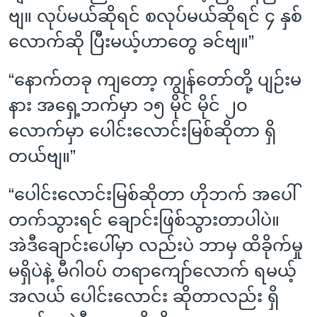
ဗျ။ လုပ်မယ်ဆိုရင် စလုပ်မယ်ဆိုရင် ၄ နှစ်
လောက်ဆို ပြီးမယ့်ဟာတွေ ခင်ဗျ။”
“နောက်တခု ကျတော့ ကျွန်တော်တို့ ပျဉ်းမ
နား အရှေ့ဘက်မှာ ၁၅ မိုင် မိုင် ၂၀
လောက်မှာ ပေါင်းလောင်းမြစ်ဆိုတာ ရှိ
တယ်ဗျ။”
“ပေါင်းလောင်းမြစ်ဆိုတာ ဟိုဘက် အပေါ်
တက်သွားရင် ချောင်းဖြစ်သွားတာပါပဲ။
အဲဒီချောင်းပေါ်မှာ လည်းပဲ ဘာမှ ထိခိုက်မှု
မရှိပဲနဲ့ မီဂါဝပ် တရာကျော်လောက် ရမယ့်
အလယ် ပေါင်းလောင်း ဆိုတာလည်း ရှိ