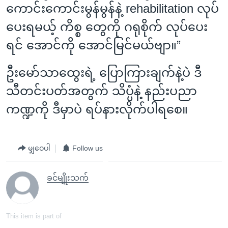
ကောင်းကောင်းမွန်မွန်နဲ့ rehabilitation လုပ်
ပေးရမယ့် ကိစ္စ တွေကို ဂရုစိုက် လုပ်ပေး
ရင် အောင်ကို အောင်မြင်မယ်ဗျာ။”
ဦးမော်သာထွေးရဲ့ ပြောကြားချက်နဲ့ပဲ ဒီ
သီတင်းပတ်အတွက် သိပ္ပံနဲ့ နည်းပညာ
ကဏ္ဍကို ဒီမှာပဲ ရပ်နားလိုက်ပါရစေ။
မျှဝေပါ
Follow us
ခင်မျိုးသက်
This item is part of