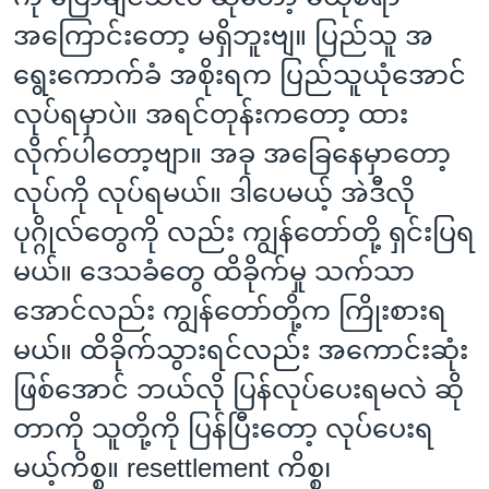
အကြောင်းတော့ မရှိဘူးဗျ။ ပြည်သူ အ
ရွေးကောက်ခံ အစိုးရက ပြည်သူယုံအောင်
လုပ်ရမှာပဲ။ အရင်တုန်းကတော့ ထား
လိုက်ပါတော့ဗျာ။ အခု အခြေနေမှာတော့
လုပ်ကို လုပ်ရမယ်။ ဒါပေမယ့် အဲဒီလို
ပုဂ္ဂိုလ်တွေကို လည်း ကျွန်တော်တို့ ရှင်းပြရ
မယ်။ ဒေသခံတွေ ထိခိုက်မှု သက်သာ
အောင်လည်း ကျွန်တော်တို့က ကြိုးစားရ
မယ်။ ထိခိုက်သွားရင်လည်း အကောင်းဆုံး
ဖြစ်အောင် ဘယ်လို ပြန်လုပ်ပေးရမလဲ ဆို
တာကို သူတို့ကို ပြန်ပြီးတော့ လုပ်ပေးရ
မယ့်ကိစ္စ။ resettlement ကိစ္စ၊