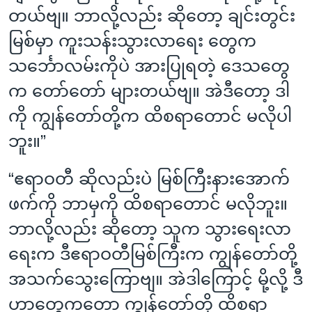
တယ်ဗျ။ ဘာလို့လည်း ဆိုတော့ ချင်းတွင်း
မြစ်မှာ ကူးသန်းသွားလာရေး တွေက
သင်္ဘောလမ်းကိုပဲ အားပြုရတဲ့ ဒေသတွေ
က တော်တော် များတယ်ဗျ။ အဲဒီတော့ ဒါ
ကို ကျွန်တော်တို့က ထိစရာတောင် မလိုပါ
ဘူး။”
“ဧရာဝတီ ဆိုလည်းပဲ မြစ်ကြီးနားအောက်
ဖက်ကို ဘာမှကို ထိစရာတောင် မလိုဘူး။
ဘာလို့လည်း ဆိုတော့ သူက သွားရေးလာ
ရေးက ဒီဧရာဝတီမြစ်ကြီးက ကျွန်တော်တို့
အသက်သွေးကြောဗျ။ အဲဒါကြောင့် မို့လို့ ဒီ
ဟာတွေကတော့ ကျွန်တော်တို့ ထိစရာ