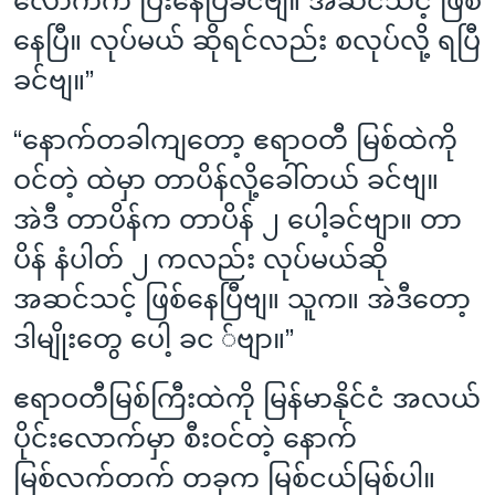
လောက်က ပြီးနေပြီခင်ဗျ။ အဆင်သင့် ဖြစ်
နေပြီ။ လုပ်မယ် ဆိုရင်လည်း စလုပ်လို့ ရပြီ
ခင်ဗျ။”
“နောက်တခါကျတော့ ဧရာဝတီ မြစ်ထဲကို
ဝင်တဲ့ ထဲမှာ တာပိန်လို့ခေါ်တယ် ခင်ဗျ။
အဲဒီ တာပိန်က တာပိန် ၂ ပေါ့ခင်ဗျာ။ တာ
ပိန် နံပါတ် ၂ ကလည်း လုပ်မယ်ဆို
အဆင်သင့် ဖြစ်နေပြီဗျ။ သူက။ အဲဒီတော့
ဒါမျိုးတွေ ပေါ့ ခင ်ဗျာ။”
ဧရာဝတီမြစ်ကြီးထဲကို မြန်မာနိုင်ငံ အလယ်
ပိုင်းလောက်မှာ စီးဝင်တဲ့ နောက်
မြစ်လက်တက် တခုက မြစ်ငယ်မြစ်ပါ။