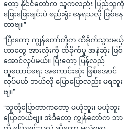
တော့ နိုင်ငံတော်က သူကလည်း ပြည်သူကို
ဖြေးဖြေးချင်းပဲ စည်းရုံး နေရသလို ဖြစ်နေ
တာဗျ။”
“ပြီးတော့ ကျွန်တော်တို့က ထိခိုက်သွားမယ့်
ဟာတွေ အားလုံးကို ထိခိုက်မှု အနဲဆုံး ဖြစ်
အောင်လုပ်မယ်။ ပြီးတော့ ပြန်လည်
ထူထောင်ရေး အကောင်းဆုံး ဖြစ်အောင်
လုပ်မယ် ဘယ်လို ပြောပြောလည်း မရဘူး
ဗျ။”
“သူတို့ပြောတာကတော့ မယုံဘူး၊ မယုံဘူး
ပြောတယ်ဗျ။ အဲဒီတော့ ကျွန်တော်က ဘာ
ကို ပြောချင်သလဲ ဆိုတော့ မယုံစရာ