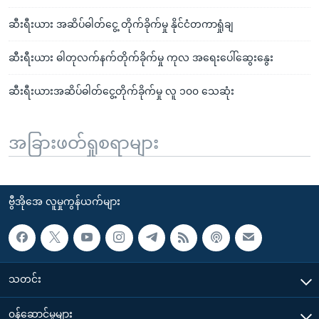
ဆီးရီးယား အဆိပ်ဓါတ်ငွေ့ တိုက်ခိုက်မှု နိုင်ငံတကာရှုံချ
ဆီးရီးယား ဓါတုလက်နက်တိုက်ခိုက်မှု ကုလ အရေးပေါ်ဆွေးနွေး
ဆီးရီးယားအဆိပ်ဓါတ်ငွေ့တိုက်ခိုက်မှု လူ ၁၀၀ သေဆုံး
အခြားဖတ်ရှုစရာများ
ဗွီအိုအေ လူမှုကွန်ယက်များ
သတင်း
၀န်ဆောင်မှုများ