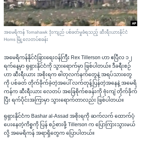
အ
သုတပဒေသာ အင်္ဂလိပ်စာ
ညွန်း
Learning English
စာမျက်နှာ
သို့
ဗွီအိုအေ လူမှုကွန်ယက်များ
အမေရိကန် Tomahawk ဒုံးကျည် ပစ်ခတ်မှုခံရသည့် ဆီးရီးယားနိုင်ငံ
ကျော်
Homs မြို့လေတပ်စခန်း
ကြည့်
ရန်
အမေရိကန်နိုင်ငံခြားရေးဝန်ကြီး Rex Tillerson ဟာ ဧပြီလ ၁၂
ဘာသာစကားများ
ရှာဖွေ
ရက်နေ့မှာ ရုရှားနိုင်ငံကို သွားရောက်မှာ ဖြစ်ပါတယ်။ ဒီခရီးစဉ်
ရန်
ဟာ ဆီးရီးယား အစိုးရက ဓါတုလက်နက်တွေနဲ့ အရပ်သားတွေ
နေရာ
ကို ပစ်ခတ် တိုက်ခိုက်ခဲ့တဲ့အပေါ် လက်တုန့်ပြန်တဲ့အနေနဲ့ အမေရိ
သို့
ကန်က ဆီးရီးယား လေတပ် အခြေစိုက်စခန်းကို ဗုံးကျဲ တိုက်ခိုက်
ကျော်
ပြီး ရက်ပိုင်းအကြာမှာ သွားရောက်တာလည်း ဖြစ်ပါတယ်။
ရန်
ရုရှားနိုင်ငံက Bashar al-Assad အစိုးရကို ဆက်လက် ထောက်ပံ့
ပေးနေတဲ့ကိစ္စကို ပြန် စဉ်စားဖို့ Tillerson က ပြောကြားသွားမယ်
လို့ အမေရိကန် အရာရှိတွေက ပြောပါတယ်။