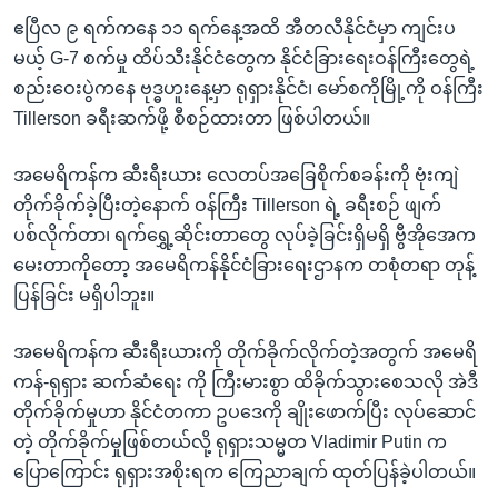
ဧပြီလ ၉ ရက်ကနေ ၁၁ ရက်နေ့အထိ အီတလီနိုင်ငံမှာ ကျင်းပ
မယ့် G-7 စက်မှု ထိပ်သီးနိုင်ငံတွေက နိုင်ငံခြားရေးဝန်ကြီးတွေရဲ့
စည်းဝေးပွဲကနေ ဗုဒ္ဓဟူးနေ့မှာ ရုရှားနိုင်ငံ၊ မော်စကိုမြို့ကို ဝန်ကြီး
Tillerson ခရီးဆက်ဖို့ စီစဉ်ထားတာ ဖြစ်ပါတယ်။
အမေရိကန်က ဆီးရီးယား လေတပ်အခြေစိုက်စခန်းကို ဗုံးကျဲ
တိုက်ခိုက်ခဲ့ပြီးတဲ့နောက် ဝန်ကြီး Tillerson ရဲ့ ခရီးစဉ် ဖျက်
ပစ်လိုက်တာ၊ ရက်ရွှေ့ဆိုင်းတာတွေ လုပ်ခဲ့ခြင်းရှိမရှိ ဗွီအိုအေက
မေးတာကိုတော့ အမေရိကန်နိုင်ငံခြားရေးဌာနက တစုံတရာ တုန့်
ပြန်ခြင်း မရှိပါဘူး။
အမေရိကန်က ဆီးရီးယားကို တိုက်ခိုက်လိုက်တဲ့အတွက် အမေရိ
ကန်-ရုရှား ဆက်ဆံရေး ကို ကြီးမားစွာ ထိခိုက်သွားစေသလို အဲဒီ
တိုက်ခိုက်မှုဟာ နိုင်ငံတကာ ဥပဒေကို ချိုးဖောက်ပြီး လုပ်ဆောင်
တဲ့ တိုက်ခိုက်မှုဖြစ်တယ်လို့ ရုရှားသမ္မတ Vladimir Putin က
ပြောကြောင်း ရုရှားအစိုးရက ကြေညာချက် ထုတ်ပြန်ခဲ့ပါတယ်။