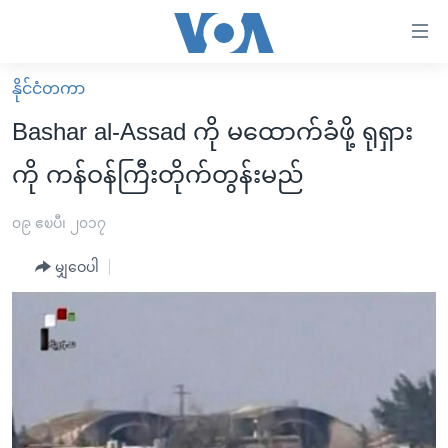
သုံး
ရ
လွယ်ကူ
နိုင်ငံတကာ
မူလစာမျက်နှာ
စေ
Bashar al-Assad ကို မထောက်ခံဖို့ ရုရှား
မြန်မာ
သည့်
ကို ကန်ဝန်ကြီးတိုက်တွန်းမည်
ကမ္ဘာ့သတင်းများ
Link
ဗွီဒီယို
နိုင်ငံတကာ
၀၉ ဧၿပီ၊ ၂၀၁၇
များ
သတင်းလွတ်လပ်ခွင့်
အမေရိကန်
ပင်မ
မျှဝေပါ
ရပ်ဝန်းတခု လမ်းတခု အလွန်
တရုတ်
အကြောင်းအရာ
သို့
အင်္ဂလိပ်စာလေ့လာမယ်
အစ္စရေး-ပါလက်စတိုင်း
ကျော်
အပတ်စဉ်ကဏ္ဍများ
အမေရိကန်သုံးအီဒီယံ
ကြည့်
ရေဒီယိုနှင့်ရုပ်သံ အချက်အလက်များ
မကြေးမုံရဲ့ အင်္ဂလိပ်စာ
ရေဒီယို
ရန်
ပင်မ
ရေဒီယို/တီဗွီအစီအစဉ်
ရုပ်ရှင်ထဲက အင်္ဂလိပ်စာ
တီဗွီ