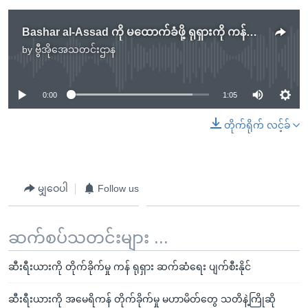
Bashar al-Assad ကို မထောက်ခံဖို့ ရုရှားကို ကန်ဝန်ကြီးတိုက်တွန်းမည်
by
ဗွီအိုအေသတင်းဌာန
No media source currently available
0:00
1:05
တိုက်ရိုက် လင့်ခ်
မျှဝေပါ
Follow us
ဆက်စပ်သတင်းများ ...
ဆီးရီးယားကို တိုက်ခိုက်မှု ကန် ရုရှား ဆက်ဆံရေး ပျက်စီးနိုင်
ဆီးရီးယားကို အမေရိကန် တိုက်ခိုက်မှု မဟာမိတ်တွေ သတိနဲ့ကြိုဆို