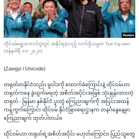
အ
သုတပဒေသာ အင်္ဂလိပ်စာ
ညွန်း
Learning English
စာမျက်နှာ
သို့
ဗွီအိုအေ လူမှုကွန်ယက်များ
ကျော်
ကြည့်
ထိုင်ဝမ်ရွေးကောက်ပွဲတွင် အနိုင်ရခဲ့သည့် လက်ရှိသမ္မတ Tsai Ing-wen.
(ဇန်နဝါရီ ၁၁၊ ၂၀၂၀)
ရန်
ဘာသာစကားများ
ရှာဖွေ
(Zawgyi / Unicode)
ရန်
နေရာ
တရုတ်တနိုင်ငံတည်း မူဝါဒကို ထောက်ခံကြောင်းနဲ့ ထိုင်ဝမ်ဟာ
သို့
တရုတ်ကနေ ခွဲထွက်မရတဲ့ အစိတ်အပိုင်းအဖြစ် သုံးနှုန်းထားတဲ့
ကျော်
တရုတ် - မြန်မာ နှစ်နိုင်ငံ ပူးတွဲ ကြေညာချက်ကို အပြင်းအထန်
ရန်
ကန့်ကွက်ကြောင်း ထိုင်ဝမ် နိုင်ငံခြားရေးဌာနက တနင်္ဂနွေနေ့မှာ
ကြေညာချက် ထုတ်ပါတယ်။
ထိုင်ဝမ်ဟာ တရုတ်ရဲ့အစိတ်အပိုင်း မဟုတ်ကြောင်း၊ ပြည်သူတွေ