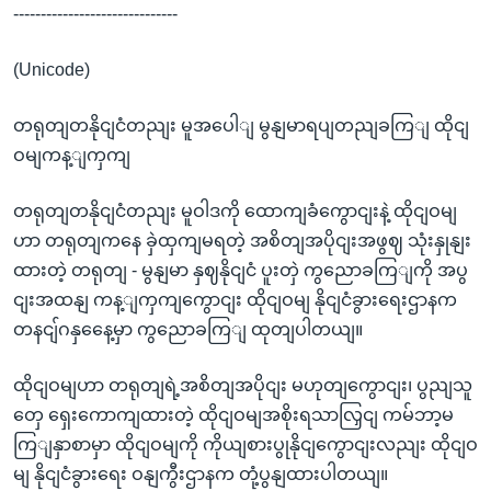
------------------------------
(Unicode)
တရုတျတနိုငျငံတညျး မူအပေါျ မွနျမာရပျတညျခကြျ ထိုငျ
ဝမျကန့ျကှကျ
တရုတျတနိုငျငံတညျး မူဝါဒကို ထောကျခံကွောငျးနဲ့ ထိုငျဝမျ
ဟာ တရုတျကနေ ခှဲထှကျမရတဲ့ အစိတျအပိုငျးအဖွဈ သုံးနှုနျး
ထားတဲ့ တရုတျ - မွနျမာ နှဈနိုငျငံ ပူးတှဲ ကွညောခကြျကို အပွ
ငျးအထနျ ကန့ျကှကျကွောငျး ထိုငျဝမျ နိုငျငံခွားရေးဌာနက
တနငျ်ဂနှနေေ့မှာ ကွညောခကြျ ထုတျပါတယျ။
ထိုငျဝမျဟာ တရုတျရဲ့အစိတျအပိုငျး မဟုတျကွောငျး၊ ပွညျသူ
တှေ ရှေးကောကျထားတဲ့ ထိုငျဝမျအစိုးရသာလြှငျ ကမ်ဘာ့မ
ကြျနှာစာမှာ ထိုငျဝမျကို ကိုယျစားပွုနိုငျကွောငျးလညျး ထိုငျဝ
မျ နိုငျငံခွားရေး ဝနျကွီးဌာနက တုံ့ပွနျထားပါတယျ။