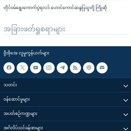
တိုင်ဝမ်ရွေးကောက်ပွဲရလဒ် ဟောင်ကောင်ဆန္ဒပြသူတို့ ကြိုဆို
အခြားဖတ်ရှုစရာများ
ဗွီအိုအေ လူမှုကွန်ယက်များ
သတင်း
၀န်ဆောင်မှုများ
အပတ်စဉ်ကဏ္ဍများ
အင်္ဂလိပ်သင်ခန်းစာများ