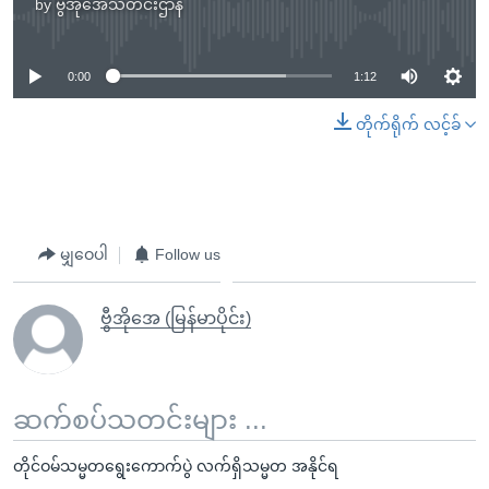
by
ဗွီအိုအေသတင်းဌာန
No media source currently available
0:00
1:12
တိုက်ရိုက် လင့်ခ်
မျှဝေပါ
Follow us
ဗွီအိုအေ (မြန်မာပိုင်း)
ဆက်စပ်သတင်းများ ...
တိုင်ဝမ်သမ္မတရွေးကောက်ပွဲ လက်ရှိသမ္မတ အနိုင်ရ