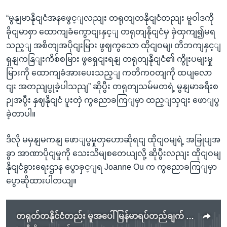
“မွနျမာနိုငျငံအနဖွေင့ျလညျး တရုတျတနိုငျငံတညျး မူဝါဒကို
ခိုငျမာစှာ ထောကျခံကွောငျးနှင့ျ တရုတျနိုငျငံမှ ခှဲထှကျ၍မရ
သည့ျ အစိတျအပိုငျးမြား ဖွဈကွသော ထိုငျဝမျ၊ တိဘကျနှင့ျ
ရှနျကနြျးကိစ်စမြား ဖွရှေငျးရနျ တရုတျနိုငျငံ၏ ကွိုးပမျးမှု
မြားကို ထောကျခံအားပေးသည့ျ ကတိကဝတျကို ထပျလော
ငျး အတညျပွုခဲ့ပါသညျ” ဆိုပွီး တရုတျသမ်မတရဲ့ မွနျမာခရီးစ
ဉျအပွီး နှဈနိုငျငံ ပူးတှဲ ကွညောခကြျမှာ ထည့ျသှငျး ဖောျပွ
ခဲ့တာပါ။
ဒီလို မမှနျမကနျ ဖောျပွမှုတှဟောဆိုရငျ ထိုငျဝမျရဲ့ အခြုပျအ
ခွာ အာဏာပိုငျမှုကို သေးသိမျစတေယျလို့ ဆိုပွီးလညျး ထိုငျဝမျ
နိုငျငံခွားရေးဌာန ပွောခှင့ျရ Joanne Ou က ကွညောခကြျမှာ
ပွောဆိုထားပါတယျ။
တရုတ်တနိုင်ငံတည်း မူအပေါ် မြန်မာရပ်တည်ချက် ထိုင်ဝမ်ကန့်ကွက်