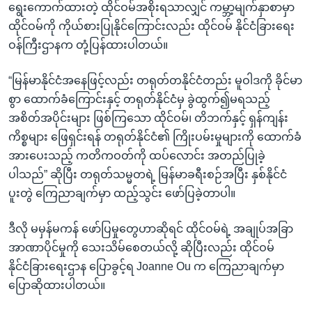
ရွေးကောက်ထားတဲ့ ထိုင်ဝမ်အစိုးရသာလျှင် ကမ္ဘာ့မျက်နှာစာမှာ
ထိုင်ဝမ်ကို ကိုယ်စားပြုနိုင်ကြောင်းလည်း ထိုင်ဝမ် နိုင်ငံခြားရေး
ဝန်ကြီးဌာနက တုံ့ပြန်ထားပါတယ်။
“မြန်မာနိုင်ငံအနေဖြင့်လည်း တရုတ်တနိုင်ငံတည်း မူဝါဒကို ခိုင်မာ
စွာ ထောက်ခံကြောင်းနှင့် တရုတ်နိုင်ငံမှ ခွဲထွက်၍မရသည့်
အစိတ်အပိုင်းများ ဖြစ်ကြသော ထိုင်ဝမ်၊ တိဘက်နှင့် ရှန်ကျန်း
ကိစ္စများ ဖြေရှင်းရန် တရုတ်နိုင်ငံ၏ ကြိုးပမ်းမှုများကို ထောက်ခံ
အားပေးသည့် ကတိကဝတ်ကို ထပ်လောင်း အတည်ပြုခဲ့
ပါသည်” ဆိုပြီး တရုတ်သမ္မတရဲ့ မြန်မာခရီးစဉ်အပြီး နှစ်နိုင်ငံ
ပူးတွဲ ကြေညာချက်မှာ ထည့်သွင်း ဖော်ပြခဲ့တာပါ။
ဒီလို မမှန်မကန် ဖော်ပြမှုတွေဟာဆိုရင် ထိုင်ဝမ်ရဲ့ အချုပ်အခြာ
အာဏာပိုင်မှုကို သေးသိမ်စေတယ်လို့ ဆိုပြီးလည်း ထိုင်ဝမ်
နိုင်ငံခြားရေးဌာန ပြောခွင့်ရ Joanne Ou က ကြေညာချက်မှာ
ပြောဆိုထားပါတယ်။