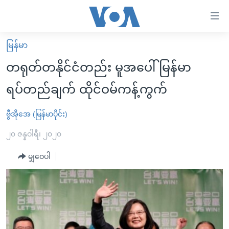
သုံး
ရ
လွယ်ကူ
မြန်မာ
မူလစာမျက်နှာ
စေ
တရုတ်တနိုင်ငံတည်း မူအပေါ် မြန်မာ
မြန်မာ
သည့်
ရပ်တည်ချက် ထိုင်ဝမ်ကန့်ကွက်
ကမ္ဘာ့သတင်းများ
Link
ဗွီဒီယို
နိုင်ငံတကာ
ဗွီအိုအေ (မြန်မာပိုင်း)
များ
သတင်းလွတ်လပ်ခွင့်
အမေရိကန်
၂၀ ဇန္နဝါရီ၊ ၂၀၂၀
ပင်မ
ရပ်ဝန်းတခု လမ်းတခု အလွန်
တရုတ်
အကြောင်းအရာ
မျှဝေပါ
သို့
အင်္ဂလိပ်စာလေ့လာမယ်
အစ္စရေး-ပါလက်စတိုင်း
ကျော်
အပတ်စဉ်ကဏ္ဍများ
အမေရိကန်သုံးအီဒီယံ
ကြည့်
ရေဒီယိုနှင့်ရုပ်သံ အချက်အလက်များ
မကြေးမုံရဲ့ အင်္ဂလိပ်စာ
ရေဒီယို
ရန်
ပင်မ
ရေဒီယို/တီဗွီအစီအစဉ်
ရုပ်ရှင်ထဲက အင်္ဂလိပ်စာ
တီဗွီ