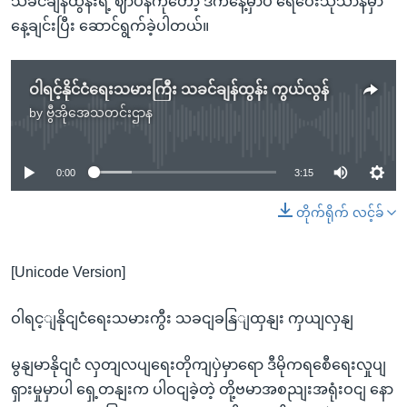
သခင်ချန်ထွန်းရဲ့ ဈာပနကိုတော့ ဒီကနေ့မှာပဲ ရေဝေးသုသာန်မှာ
နေ့ချင်းပြီး ဆောင်ရွက်ခဲ့ပါတယ်။
ဝါရင့်နိုင်ငံရေးသမားကြီး သခင်ချန်ထွန်း ကွယ်လွန်
by
ဗွီအိုအေသတင်းဌာန
No media source currently available
0:00
3:15
တိုက်ရိုက် လင့်ခ်
[Unicode Version]
ဝါရင့ျနိုငျငံရေးသမားကွီး သခငျခနြျထှနျး ကှယျလှနျ
မွနျမာနိုငျငံ လှတျလပျရေးတိုကျပှဲမှာရော ဒီမိုကရစေီရေးလှုပျ
ရှားမှုမှာပါ ရှေ့တနျးက ပါဝငျခဲ့တဲ့ တို့ဗမာအစညျးအရုံးဝငျ နော