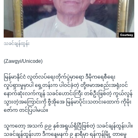
အ
သုတပဒေသာ အင်္ဂလိပ်စာ
ညွန်း
Learning English
စာမျက်နှာ
သို့
ဗွီအိုအေ လူမှုကွန်ယက်များ
ကျော်
ကြည့်
သခင်ချန်ထွန်း
ရန်
ဘာသာစကားများ
ရှာဖွေ
(Zawgyi/Unicode)
ရန်
နေရာ
မြန်မာနိုင်ငံ လွတ်လပ်ရေးတိုက်ပွဲမှာရော ဒီမိုကရေစီရေး
သို့
လှုပ်ရှားမှုမှာပါ ရှေ့တန်းက ပါဝင်ခဲ့တဲ့ တို့ဗမာအစည်းအရုံးဝင်
ကျော်
နောက်ဆုံးလက်ကျန် သခင်ဟောင်းကြီး တစ်ဦးဖြစ်တဲ့ ကွယ်လွန်
ရန်
သွားတဲ့အကြောင်းကို ဗွီအိုအေ မြန်မာပိုင်းသတင်းထောက် ကိုမိုး
ဇော်က တင်ပြပါမယ်။
သူကတော့ အသက် ၉၉ နှစ်အရွယ်ရှိပြီဖြစ်တဲ့ သခင်ချန်ထွန်းပါ။
သခင်ချန်ထွန်းဟာ ဒီကနေ့မနက် ၉ နာရီမှာ ရန်ကုန်မြို့ တာမွေ