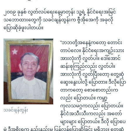
၂၀၀၉ ခုနှစ် လွတ်လပ်ရေးနေ့မှာတုန်း သူ့ရဲ့ နိုင်ငံရေးအမြင်
သဘောထားတွေကို သခင်ချန်ထွန်းက ဗွီအိုအေကို အခုလို
ပြောဆိုခဲ့ဖူးပါတယ်။
“ဘဘတို့အနေနဲ့ကတော့ တောင်း
တာပဲလေ။ နိုင်ငံရေးအကျဉ်းသား
အားလုံးကို လွှတ်ပါ။ ဒေါ်အောင်
ဆန်းစုကြည်လည်း လွှတ်ပါ။
အားလုံးကို လွှတ်ပြီးတော့ တွေ့ဆုံ
ဆွေးနွေးပါလို့ ပြောတာ။ ဒီလိုပြော
တာကတော့ စောစောတည်းက
လည်း ပြောတယ်။ ကမ္ဘာ့
ကုလသမဂ္ဂကလည်း ပြောတယ်။
သခင်ချန်ထွန်း
နိုင်ငံအသီးသီးကလည်း အတော်
များများ ပြောတယ်။ ဒီလို ပြောပေ
မဲ့ ဒီအစိုးရက နည်းနည်းမှ ပြန်လှန်ပြောဆိုခြင်း မရှိဘူး။ တွေ့ဆုံ