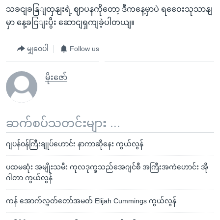
သခငျခနြျထှနျးရဲ့ ဈာပနကိုတော့ ဒီကနေ့မှာပဲ ရဝေေးသုသာနျ
မှာ နေ့ခငြျးပွီး ဆောငျရှကျခဲ့ပါတယျ။
မျှဝေပါ
Follow us
မိုးဇော်
ဆက်စပ်သတင်းများ ...
ဂျပန်ဝန်ကြီးချုပ်ဟောင်း နာကာဆိုနေး ကွယ်လွန်
ပထမဆုံး အမျိုးသမီး ကုလဒုက္ခသည်အေဂျင်စီ အကြီးအကဲဟောင်း အို
ဂါတာ ကွယ်လွန်
ကန် အောက်လွှတ်တော်အမတ် Elijah Cummings ကွယ်လွန်