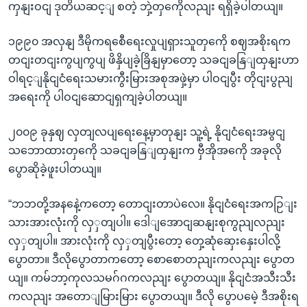
ကှနျးဝငျ ဒုတိယဆင့ျ စတဲ့ ဘှဲ့တှကေိုလညျး ရရှိခဲ့ပါတယျ။
၁၉၉၀ အလှနျ ဒီမိုကရစေီရေးလှုပျရှားသူတှကေို စဈအစိုးရက
တငျးတငျးကွပျကွပျ ဖိနှိပျခဲ့ခြိနျမှာတော့ သခငျခနြျထှနျးဟာ
ဝါရင့ျနိုငျငံရေးသမားကွီးမြားအစုအဖှဲ့မှာ ပါဝငျပွီး တိုငျးပွညျ
အရေးကို ပါဝငျဆောငျရှကျခဲ့ပါတယျ။
၂၀၀၉ ခုနှဈ လှတျလပျရေးနေ့မှာတုနျး သူ့ရဲ့ နိုငျငံရေးအမွငျ
သဘောထားတှကေို သခငျခနြျထှနျးက ဗှီအိုအကေို အခုလို
ပွောဆိုခဲ့ဖူးပါတယျ။
“ဘဘတို့အနနေဲ့ကတော့ တောငျးတာပဲလေ။ နိုငျငံရေးအကဉြျး
သားအားလုံးကို လှှတျပါ။ ဒေါျအောငျဆနျးစုကွညျလညျး
လှှတျပါ။ အားလုံးကို လှှတျပွီးတော့ တှေ့ဆုံဆှေးနှေးပါလို့
ပွောတာ။ ဒီလိုပွောတာကတော့ စောစောတညျးကလညျး ပွောတ
ယျ။ ကမ်ဘာ့ကုလသမဂ်ဂကလညျး ပွောတယျ။ နိုငျငံအသီးသီး
ကလညျး အတောျမြားမြား ပွောတယျ။ ဒီလို ပွောပမေဲ့ ဒီအစိုးရ