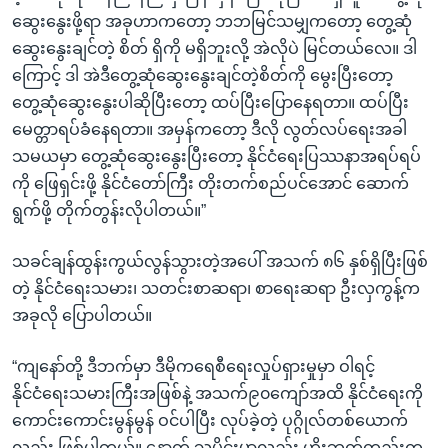
ဆွေးနွေးဖို့ရာ အခုဟာကတော့ ဘဘမြင်သမျှကတော့ တွေ့ဆုံ
ဆွေးနွေးချင်တဲ့ စိတ် ရှိကို မရှိဘူးလို့ အဲလိုပဲ မြင်တယ်လေ။ ဒါ
ကြောင့် ဒါ အဲဒီတွေ့ဆုံဆွေးနွေးချင်တဲ့စိတ်ကို မွေးပြီးတော့
တွေ့ဆုံဆွေးနွေးပါဆိုပြီးတော့ ထပ်ပြီးပြောနေရတာ။ ထပ်ပြီး
မေတ္တာရပ်ခံနေရတာ။ အမှန်ကတော့ ဒီလို လွတ်လပ်ရေးအခါ
သမယမှာ တွေ့ဆုံဆွေးနွေးပြီးတော့ နိုင်ငံရေးပြဿနာအရပ်ရပ်
ကို ဖြေရှင်းဖို့ နိုင်ငံတော်ကြီး တိုးတက်စည်ပင်အောင် ဆောက်
ရွက်ဖို့ တိုက်တွန်းလိုပါတယ်။”
သခင်ချန်ထွန်းကွယ်လွန်သွားတဲ့အပေါ် အသက် ၈၆ နှစ်ရှိပြီးဖြစ်
တဲ့ နိုင်ငံရေးသမား၊ သတင်းစာဆရာ၊ စာရေးဆရာ ဦးလှကွန့်က
အခုလို ပြောပါတယ်။
“ကျနော်တို့ ဒီဘက်မှာ ဒီမိုကရေစီရေးလှုပ်ရှားမှုမှာ ဝါရင့်
နိုင်ငံရေးသမားကြီးအဖြစ်နဲ့ အသက်၉၀ကျော်အထိ နိုင်ငံရေးကို
ကောင်းကောင်းမွန်မွန် ဝင်ပါပြီး လုပ်ခဲ့တဲ့ ပုဂ္ဂိုလ်တစ်ယောက်
လည်း ဖြစ်ပါတယ်။ နောက် သမိုင်းမှာလည်း ဟိုးဘက်တည်းက