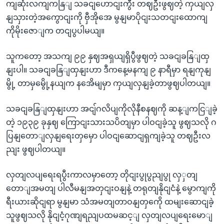
ကျဆုံးလကျကနြျ သခငျဟောငျးကွီး တဈဦးဖွဈတဲ့ ကှယျလှ
နျသှားတဲ့အကွောငျးကို ဗှီအိုအေ မွနျမာပိုငျးသတငျးထောကျ
ကိုမိုးဇောျက တငျပွပါမယျ။
သူကတော့ အသကျ ၉၉ နှဈအရှယျရှိပွီဖွဈတဲ့ သခငျခနြျထှ
နျးပါ။ သခငျခနြျထှနျးဟာ ဒီကနေ့မနကျ ၉ နာရီမှာ ရနျကုနျ
မွို့ တာမှမွေို့နယျက နအေိမျမှာ ကှယျလှနျခဲ့တာဖွဈပါတယျ။
သခငျခနြျထှနျးဟာ အငျ်ဂလိပျကိုလိုနီစနဈကို ဆန့ျကငြျခဲ့
တဲ့ ၁၉၃၉ ခုနှဈ ကြောငျးသားသပိတျမှာ ပါဝငျခဲ့သူ ဖွဈသလို ဂ
ပြနျတောျလှနျရေးတှမှော ပါဝငျဆောငျရှကျခဲ့သူ တဈဦးလ
ညျး ဖွဈပါတယျ။
လှတျလပျရေးရပွီးကာလမှာတော့ တိုငျးပွုပွညျပွု လှှတျ
တောျအမတျ ပါလီမနျအတှငျးဝနျနဲ့ တရုတျနိုငျငံနဲ့ မွောကျကို
ရီးယားဆိုငျရာ မွနျမာ သံအမတျတာဝနျတှကေို ထမျးဆောငျခဲ့
သူဖွဈသလို နိုငျငံ့ဂုဏျရညျပထမဆင့ျ လှတျလပျရေးမောျ