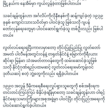
မြို့နယ်က နေအိမ်မှာ ကွယ်လွန်ခဲ့တာဖြစ်ပါတယ်။
သခင်ချန်ထွန်းဟာ အင်္ဂလိပ်ကိုလိုနီစနစ်ကို ဆန့်ကျင်ခဲ့တဲ့ ၁၉၃၉
ခုနှစ် ကျောင်းသားသပိတ်မှာ ပါဝင်ခဲ့သူ ဖြစ်သလို ဂျပန်
တော်လှန်ရေးတွေမှာ ပါဝင်ဆောင်ရွက်ခဲ့သူ တစ်ဦးလည်း ဖြစ်ပါ
တယ်။
လွတ်လပ်ရေးရပြီးကာလမှာတော့ တိုင်းပြုပြည်ပြု လွှတ်တော်
အမတ် ပါလီမန်အတွင်းဝန်နဲ့ တရုတ်နိုင်ငံနဲ့ မြောက်ကိုရီးယား
ဆိုင်ရာ မြန်မာ သံအမတ်တာဝန်တွေကို ထမ်းဆောင်ခဲ့သူဖြစ်
သလို နိုင်ငံ့ဂုဏ်ရည်ပထမဆင့် လွတ်လပ်ရေးမော်ကွန်းဝင်
ဒုတိယဆင့် စတဲ့ ဘွဲ့တွေကိုလည်း ရရှိခဲ့ပါတယ်။
၁၉၉၀ အလွန် ဒီမိုကရေစီရေးလှုပ်ရှားသူတွေကို စစ်အစိုးရက
တင်းတင်းကြပ်ကြပ် ဖိနှိပ်ခဲ့ချိန်မှာတော့ သခင်ချန်ထွန်းဟာ ဝါရင့်
နိုင်ငံရေးသမားကြီးများအစုအဖွဲ့မှာ ပါဝင်ပြီး တိုင်းပြည်အရေးကို
ပါဝင်ဆောင်ရွက်ခဲ့ပါတယ်။