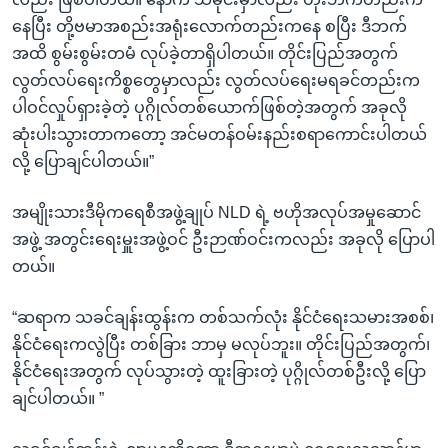
နေပြီး တို့ဗမာအစည်းအရုံးလောက်တည်းကနေ စပြီး ဒီဘက်
အထိ စွမ်းစွမ်းတမံ လုပ်ခဲ့တာရှိပါတယ်။ တိုင်းပြည်အတွက်
လွတ်လပ်ရေးကိစ္စတွေမှာလည်း လွတ်လပ်ရေးမရခင်တည်းက
ပါဝင်လှုပ်ရှားခဲ့တဲ့ ပုဂ္ဂိုလ်တစ်ယောက်ဖြစ်တဲ့အတွက် အခုလို
ဆုံးပါးသွားတာကတော့ အင်မတန်ဝမ်းနည်းစရာကောင်းပါတယ်
လို့ ပြောချင်ပါတယ်။”
အမျိုးသားဒီမိုကရေစီအဖွဲ့ချုပ် NLD ရဲ့ ဗဟိုအလုပ်အမှုဆောင်
အဖွဲ့ အတွင်းရေးမှူးအဖွဲ့ဝင် ဦးဉာဏ်ဝင်းကလည်း အခုလို ပြောပါ
တယ်။
“ဆရာက သခင်ချန်းထွန်းက တစ်သက်လုံး နိုင်ငံရေးသမားအစစ်၊
နိုင်ငံရေးကလွဲပြီး တစ်ခြား ဘာမှ မလုပ်ဘူး။ တိုင်းပြည်အတွက်၊
နိုင်ငံရေးအတွက် လုပ်သွားတဲ့ ထူးခြားတဲ့ ပုဂ္ဂိုလ်တစ်ဦးလို့ ပြော
ချင်ပါတယ်။ ”