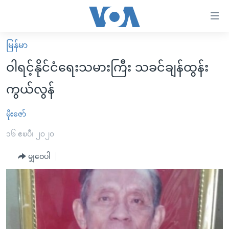
သုံး
ရ
လွယ်ကူ
မြန်မာ
မူလစာမျက်နှာ
စေ
ဝါရင့်နိုင်ငံရေးသမားကြီး သခင်ချန်ထွန်း
မြန်မာ
သည့်
ကွယ်လွန်
ကမ္ဘာ့သတင်းများ
Link
ဗွီဒီယို
နိုင်ငံတကာ
မိုးဇော်
များ
သတင်းလွတ်လပ်ခွင့်
အမေရိကန်
၁၆ ဧၿပီ၊ ၂၀၂၀
ပင်မ
ရပ်ဝန်းတခု လမ်းတခု အလွန်
တရုတ်
အကြောင်းအရာ
မျှဝေပါ
သို့
အင်္ဂလိပ်စာလေ့လာမယ်
အစ္စရေး-ပါလက်စတိုင်း
ကျော်
အပတ်စဉ်ကဏ္ဍများ
အမေရိကန်သုံးအီဒီယံ
ကြည့်
ရေဒီယိုနှင့်ရုပ်သံ အချက်အလက်များ
မကြေးမုံရဲ့ အင်္ဂလိပ်စာ
ရေဒီယို
ရန်
ပင်မ
ရေဒီယို/တီဗွီအစီအစဉ်
ရုပ်ရှင်ထဲက အင်္ဂလိပ်စာ
တီဗွီ