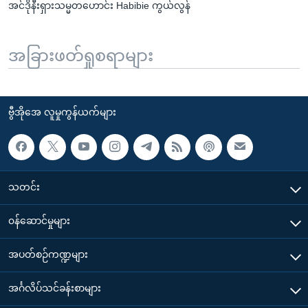
အင်ဒိုနီးရှားသမ္မတဟောင်း Habibie ကွယ်လွန်
အခြားဖတ်ရှုစရာများ
ဗွီအိုအေ လူမှုကွန်ယက်များ
သတင်း
၀န်ဆောင်မှုများ
အပတ်စဉ်ကဏ္ဍများ
အင်္ဂလိပ်သင်ခန်းစာများ