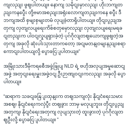
ကျလညျး ဖွဈပါတယျ။ နောကျ သမိုငျးမှာလညျး ဟိုးဘကျတ
ညျးကနပွေီး တို့ဗမာအစညျးအရုံးလောကျတညျးကနေ စပွီး ဒီ
ဘကျအထိ စှမျးစှမျးတမံ လုပျခဲ့တာရှိပါတယျ။ တိုငျးပွညျအ
တှကျ လှတျလပျရေးကိစ်စတှမှောလညျး လှတျလပျရေးမရခ
ငျတညျးက ပါဝငျလှုပျရှားခဲ့တဲ့ ပုဂ်ဂိုလျတဈယောကျဖွဈတဲ့အ
တှကျ အခုလို ဆုံးပါးသှားတာကတော့ အငျမတနျဝမျးနညျးစရာ
ကောငျးပါတယျလို့ ပွောခငြျပါတယျ။”
အမြိုးသားဒီမိုကရစေီအဖှဲ့ခြုပျ NLD ရဲ့ ဗဟိုအလုပျအမှုဆောငျ
အဖှဲ့ အတှငျးရေးမှူးအဖှဲ့ဝငျ ဦးဉာဏျဝငျးကလညျး အခုလို ပွော
ပါတယျ။
“ဆရာက သခငျခနြျးထှနျးက တဈသကျလုံး နိုငျငံရေးသမား
အစဈ၊ နိုငျငံရေးကလှဲပွီး တဈခွား ဘာမှ မလုပျဘူး။ တိုငျးပွညျ
အတှကျ၊ နိုငျငံရေးအတှကျ လုပျသှားတဲ့ ထူးခွားတဲ့ ပုဂ်ဂိုလျတ
ဈဦးလို့ ပွောခငြျပါတယျ။ ”