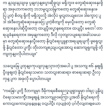
က နညျးနညျးမှ ပွနျလှနျပွောဆိုခွငျး မရှိဘူး။ တှေ့ဆုံဆှေးနှေးဖို့
ရာ အခုဟာကတော့ ဘဘမွငျသမြှကတော့ တှေ့ဆုံဆှေးနှေးခ
ငြျတဲ့ စိတျ ရှိကို မရှိဘူးလို့ အဲလိုပဲ မွငျတယျလေ။ ဒါကွောင့ျ
ဒါ အဲဒီတှေ့ဆုံဆှေးနှေးခငြျတဲ့စိတျကို မှေးပွီးတော့ တှေ့ဆုံ
ဆှေးနှေးပါဆိုပွီးတော့ ထပျပွီးပွောနရေတာ။ ထပျပွီး မတေ်တာ
ရပျခံနရေတာ။ အမှနျကတော့ ဒီလို လှတျလပျရေးအခါသမယ
မှာ တှေ့ဆုံဆှေးနှေးပွီးတော့ နိုငျငံရေးပွူနာအရပျရပျကို ဖွရှေငျး
ဖို့ နိုငျငံတောျကွီး တိုးတကျစညျပငျအောငျ ဆောကျရှကျဖို့ တို
ကျတှနျးလိုပါတယျ။”
သခငျခနြျထှနျးကှယျလှနျသှားတဲ့အပေါျ အသကျ ၈၆ နှဈရှိ
ပွီးဖွဈတဲ့ နိုငျငံရေးသမား၊ သတငျးစာဆရာ၊ စာရေးဆရာ ဦးလှ
ကှန့ျက အခုလို ပွောပါတယျ။
“ကနြောျတို့ ဒီဘကျမှာ ဒီမိုကရစေီရေးလှုပျရှားမှုမှာ ဝါရင့ျနိုငျ
ငံရေးသမားကွီးအဖွဈနဲ့ အသကျ၉၀ကြောျအထိ နိုငျငံရေးကို
ကောငျးကောငျးမှနျမှနျ ဝငျပါပွီး လုပျခဲ့တဲ့ ပုဂ်ဂိုလျတဈယော