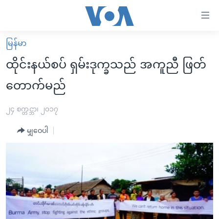
သုံး
ရ
လွယ်ကူ
မြန်မာ
မူလစာမျက်နှာ
စေ
ထိုင်းနယ်စပ် ရှမ်းဒုက္ခသည် အကူညီ ဖြတ်
မြန်မာ
သည့်
တောက်မည်
ကမ္ဘာ့သတင်းများ
Link
ဗွီဒီယို
နိုင်ငံတကာ
၂၄ စက္တင္ဘာ၊ ၂၀၁၇
များ
သတင်းလွတ်လပ်ခွင့်
အမေရိကန်
ပင်မ
မျှဝေပါ
ရပ်ဝန်းတခု လမ်းတခု အလွန်
တရုတ်
အကြောင်းအရာ
သို့
အင်္ဂလိပ်စာလေ့လာမယ်
အစ္စရေး-ပါလက်စတိုင်း
ကျော်
အပတ်စဉ်ကဏ္ဍများ
အမေရိကန်သုံးအီဒီယံ
ကြည့်
ရေဒီယိုနှင့်ရုပ်သံ အချက်အလက်များ
မကြေးမုံရဲ့ အင်္ဂလိပ်စာ
ရေဒီယို
ရန်
ပင်မ
ရေဒီယို/တီဗွီအစီအစဉ်
ရုပ်ရှင်ထဲက အင်္ဂလိပ်စာ
တီဗွီ