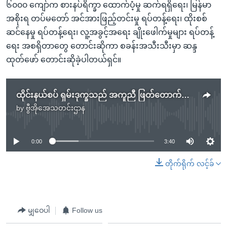
၆၀၀၀ ကျော်က စားနပ်ရိက္ခာ ထောက်ပံ့မှု ဆက်ရရှိရေး၊ မြန်မာ
အစိုးရ တပ်မတော် အင်အားဖြည့်တင်းမှု ရပ်တန့်ရေး၊ ထိုးစစ်
ဆင်နေမှု ရပ်တန့်ရေး၊ လူ့အခွင့်အရေး ချိုးဖေါက်မှုများ ရပ်တန့်
ရေး အစရှိတာတွေ တောင်းဆိုကာ စခန်းအသီးသီးမှာ ဆန္ဒ
ထုတ်ဖော် တောင်းဆိုခဲ့ပါတယ်ရှင်။
ထိုင်းနယ်စပ် ရှမ်းဒုက္ခသည် အကူညီ ဖြတ်တောက်မည်
by
ဗွီအိုအေသတင်းဌာန
No media source currently available
0:00
3:40
တိုက်ရိုက် လင့်ခ်
မျှဝေပါ
Follow us