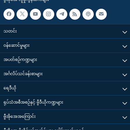
သတင်း
၀န်ဆောင်မှုများ
အပတ်စဉ်ကဏ္ဍများ
အင်္ဂလိပ်သင်ခန်းစာများ
ရေဒီယို
ရုပ်သံအစီအစဉ်နှင့် ဗွီဒီယိုကဏ္ဍများ
ဗွီအိုအေအကြောင်း