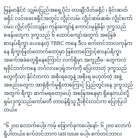
မြန်မာနိုင်ငံ သျှမ်းပြည်အရှေ့ပိုင်း တာချီလိတ်ခရိုင် ၊ မိုင်းဆတ်
ခရိုင် လင်းခေးခရိုင်အတွင်း လွိုင်လမ်၊ လွိုင်ဆမ်ဆစ်၊ လွိုင်ကော်
ဝမ်း၊ လွိုင်တိုင်းလျဲန်း၊ ကုန်းကျော်နဲ့ ကောင်းမုန့်မိန်း ဒုက္ခသည်
စခန်းတွေက ဒုက္ခသည် ၆ ထောင်ကျော်အတွက် အခြေခံ
စားနပ်ရိက္ခာ ပေးနေတဲ့ TBBC ကနေ ဒီလ စက်တင်ဘာလကုန်က
နေ ရိက္ခာဖြတ်တောက်တော့မှာ ဖြစ်တာကြောင့်စားနပ်ရိက္ခာ
အခက်အခဲတွေရှိနေကြောင်း လက်ရှိမှာ အကူညီေတွေကလဲ
ရခိုင်ဘက်ကနေ ဘင်္ဂလားဒေ့ရှ်ဘက်ကို ပြေးလာတဲ့ ဒုက္ခသည်
တွေကိုသာ နိုင်ငံတကာ အစိုးရတွေနဲ့ အစိုးရ မဟုတ်တဲ့ အဖွဲ့
အစည်းတွေက အာရုံစိုက်မှုရှိတာကြောင့် ပြည်တွင်းနေ ဒုက္ခသည်
အတွက် ရိက္ခာ ဆက်မရတော့မယ့် အခြေအနေမှာ ရှိနေတယ်လို့
ရှမ်းဒုက္ခသည်ကော်မတီ တာဝန်ရှိသူ ဦးစိုင်းလင်းက ပြောပြပါ
တယ်။
"၆၂၀၀ လောက်ပေါ့။ ကမ့် ခြောက်ခုကပေါ့နော်- ၆၂၀၀ လောက်
ရှိပါတယ်။ စက်တင်ဘာက last issue ပေါ့။ စက်တင်ဘာလ