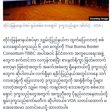
အ
သုတပဒေသာ အင်္ဂလိပ်စာ
ညွန်း
Learning English
စာမျက်နှာ
သို့
ဗွီအိုအေ လူမှုကွန်ယက်များ
ထိုင်းမြန်မာနယ်စပ် ရှမ်းစစ်ဘေးရှောင် ဒုက္ခသည်များ (ဓါတ်ပုံ - VOA )
ကျော်
ကြည့်
ထိုင်းမြန်မာနယ်စပ်မှာ သျှမ်းပြည်နယ်က ထွက်ပြေးလာတဲ့ စစ်
ရန်
ဘာသာစကားများ
ဘေးရှောင်ဒုက္ခသည် ၆၂၀၀ ကျော်ကို Thai Burma Border
ရှာဖွေ
Consortium-TBBC အပါအဝင် နိုင်ငံတကာ အကူပေးရေးအဖွဲ့
ရန်
တွေက စက်တင်ဘာ လကုန်ကစပြီး စားနတ်ရိက္ခာ ဖြတ်တောက်
နေရာ
တော့မှာ ဖြစ်တဲ့အတွက် အခက်အခဲတွေ ရှိနေတယ်လို့ ဒုက္ခသည်
သို့
တွေက ဆိုပါတယ်။ လက်ရှိမှာ ရခိုင်ပြည်နယ်အတွင်းကနေ ဘင်္ဂ
ကျော်
လားဒေ့ရှ်ကို ပြေးလားတဲ့ ဒုက္ခသည်တွေကို အာရုံစိုက်မှု ပိုများ
ရန်
လာတဲ့အတွက် သျှမ်း ကရင် ကချင်စတဲ့ ဒေသတွေက စစ်ဘေး
ရှောင် ဒုက္ခသည်တွေအတွက် အကူညီတွေ ပိုနည်းလာနေတယ်လို့
ရှမ်းဒုက္ခသည်ကော်မတီက ဆိုပါတယ်။ VOA သတင်းထောက် မ
အေးအေးမာ သတင်းပေးပို့ ထားတာပါ။