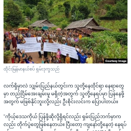
ထိုင်းမြန်မာနယ်စပ် ရှမ်းဒုက္ခသည်
လက်ရှိမှာလဲ သျှမ်းပြည်နယ်တွင်းက သူတို့နေထိုင်ရာ နေရာတွေ
မှာ တည်ငြိမ်အေးချမ်းမူ မရှိတဲ့အတွက် သူတို့နေရပ်မှာ ပြန်နေဖို့
အတွက် မဖြစ်နိုင်ဘူးလို့လည်း ဦးစိုင်းလင်းက ပြောပါတယ်။
"ကိုယ့်ဒေသကိုယ် ပြန်ဖို့ဆိုလို့ရှိရင်လည်း ရှမ်းပြည်ဘက်မှာက
လည်း တိုက်ပွဲတွေဖြစ်နေတယ်။ ပြီးတော့ ကျနော်တို့နေတဲ့ နေရပ်