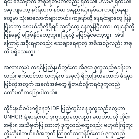
ရင်း ဒေသမှာက အစိုးရတပ်ကလည်း ရှိတယ်။ UWSA ရှိတယ်။
အခုကျတော့ နဂိုရ်ထက် နှစ်ဆ အနည်းဆုံးနှစ်ဆ၊ တချို့နေရာ
တွေမှာ သုံးဆလောက်များတယ်။ ကျနော်တို့ နေရင်းရွာတွေ ပြန်
ပြီးတော့ နေမယ်ဆိုလို့ရှိရင် သူတို့တွေ နေကုန်ပြီကော။ ကျနော်တို့
ပြန်နေဖို့ မဖြစ်နိုင်တော့ဘူး။ ပြန်လို့ မဖြစ်နိုင်တော့ဘူး။ အဲဒါ
ကြောင့် အစိုးရမှာလည်း သေချာရေရာတဲ့ အစီအစဉ်လည်း အခု
ထိ မရှိသေးဘူး။"
အလားတူးပဲ ကရင်ပြည်နယ်တွင်းက အိဒူထ ဒုက္ခသည်စခန်းမှာ
လည်း စက်တင်ဘာ လကုန်က အခုလို ရိက္ခာဖြတ်တောက် ခံရမှာ
ဖြစ်တဲ့အတွက် အခက်အခဲတွေ ရှိတယ်လို့ကရင်ဒုက္ခသည်
ကော်မတီကပြောပါတယ်။
ထိုင်းနယ်စပ်မှာရှိနေတဲ့ IDP ပြည်တွင်းနေ ဒုက္ခသည်တွေဟာ
UNHCR ရဲ့စာရင်းဝင် ဒုက္ခသည်တွေလည်း မဟုတ်သလို ထိုင်း
အစိုးရ အသိမှတ်ပြုထားတဲ့ ဒုက္ခသည်တွေလည်း မဟုတ်ကြဘူး
လို့းဆိုပါတယ်။ ဒီအတွက် သြဂုတ်လကုန်ပိုင်းကပဲ ဒုက္ခသည်