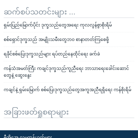
ဆက်စပ်သတင်းများ ...
ရှမ်းပြည်မြောက်ပိုင်း ဒုက္ခသည်တွေအရေး ကုလလွန်စွာစိုးရိမ်
စစ်ရှောင်ဒုက္ခသည် အမျိုးသမီးတွေဘ၀ စာနာတတ်ကြစေဖို့
ရခိုင်စစ်ပြေးဒုက္ခသည်များ ရပ်တည်နေထိုင်ရေး ခက်ခဲ
ကန်သံအမတ်ကြီး ကချင်ဒုက္ခသည်ကူညီရေး ဘာသာရေးခေါင်းဆောင်
တွေနဲ့ ဆွေးနွေး
ကချင်နဲ့ ရှမ်းမြောက် စစ်ပြေးဒုက္ခသည်တွေအကူအညီရရှိရေး ကန်စိုးရိမ်
အခြားဖတ်ရှုစရာများ
ဗွီအိုအေ လူမှုကွန်ယက်များ