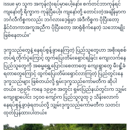
issue မှာ သူက အကုန်လုံးရပ်မှာပေါ့နော်။ စက်တင်ဘာကုန်ရင်
ကျနော်တို့ ရိက္ခာက ကုန်ပြီပေါ့။ ကျနော်တို့ တောင်းတဲ့အချိန်မှာက
ဘင်္ဂလီကိစ္စကလည်း ဘင်္ဂလားဒေ့ရှ်မှာ အဲဒီကိစ္စက ပိုပြီးတော့
နိုင်ငံတကာအကူအညီက ပိုပြီးတော့ အာရုံစိုက်နေတဲ့ သဘောမျိုး
ဖြစ်နေတယ်။"
ဒုက္ခသည်တွေနဲ့ နေရပ်စွန့်ခွာနေကြတဲ့ ပြည်သူတွေဟာ အစိုးရစစ်
တပ်ရဲ့တိုက်ပွဲကြောင့် ထွက်ပြေးတိမ်းရှောင်ရခြင်း ကျေးလက်နေ
ပြည်သူတွေကို အဓမ္မရွှေ့ပြောင်းစေတာတွေ ကျေးရွာတွေ မီးရှို့ခံ
ရတာတွေကြောင့် ထွက်ပြေးတိမ်းရှောင်လာကြတဲ့ ပြည်တွင်းနေ
ဒုက္ခသည်များ ဖြစ်တယ်လို့ ရှမ်းဒုက္ခသည်ကော်မတီက ဆိုပါ
တယ်။ ၁၉၉၆ ကနေ ၁၉၉၈ အတွင်း ရှမ်းပြည်နယ်တွင်းက သျှမ်း
ကျေးရွာပေါင်း ၁၄၀၀ ကျော်က ပြည်သူလူထု ၃ သိန်းလောက်
နေရပ်စွန့်ခွာခဲ့ရတယ်လို့ သျှမ်းဒုက္ခသည်ကော်မတီက သတင်း
ထုတ်ပြန်ထားပါတယ်။