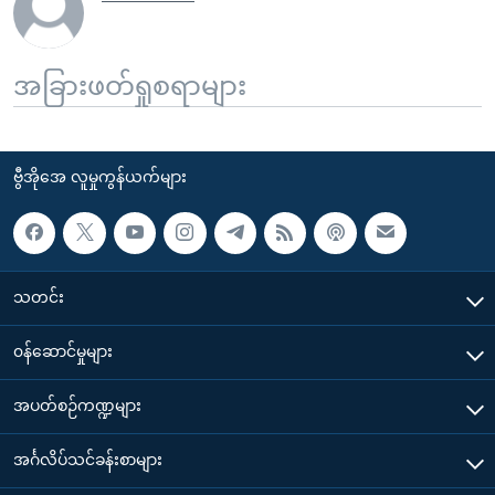
အခြားဖတ်ရှုစရာများ
ဗွီအိုအေ လူမှုကွန်ယက်များ
သတင်း
၀န်ဆောင်မှုများ
အပတ်စဉ်ကဏ္ဍများ
အင်္ဂလိပ်သင်ခန်းစာများ