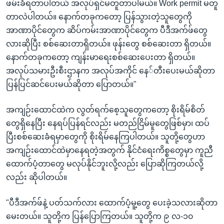
ဖမ်းခံရတာပါတယ် အလုပ်ရှင်မတူတာပါမယ်။ Work permit မတူ
တာလဲပါတယ်။ နောက်တခုကတော့ ပြန်သွားတဲ့သူတွေကို
အာဏာပိုင်တွေက ဆိပ်ကမ်းအာဏာပိုင်တွေက ပီဒီအက်ဖ်တွေ
လားဆိုပြီး စစ်ဆေးတာရှိတယ်။ ဖုန်းတွေ စစ်ဆေးတာ ရှိတယ်။
နောက်တခုကတော့ ကျန်းမာရေးစစ်ဆေးပေးတာ ရှိတယ်။
အလုပ်သမားဦးစီးဌာနက အလုပ်အကိုင် နေ်တီးပေးမယ်ဆိုတာ
ပြန်ပြင်ဆင်ပေးမယ်ဆိုတာ ပြောတယ်။"
အကျဉ်းထောင်ထဲက လွတ်ရက်စေ့သူတွေကတော့ စိုးရိမ်စိတ်
တွေရှိနေပြီး နေရပ်ပြန်ရင်လည်း မတည်ငြိမ်မူတွေဖြစ်မှာ၊ ထပ်
ပြီးစစ်ဆေးခံရမှာတွေကို စိုးရိမ်နေကြပါတယ်။ သူတို့တွေဟာ
အကျဉ်းထောင်ထဲမှာနေရတဲ့အတွက် နိုင်ငံရေးကိစ္စတွေမှာ ကူညီ
ထောက်ပံ့တာတွေ မလုပ်နိုင်ဘူးလို့လည်း ပြောဆိုကြတယ်လို့
လည်း ဆိုပါတယ်။
"ပီဒီအက်ဖ်နဲ့ ပတ်သက်လား ထောက်ပံ့မူ့တွေ ပေးခဲ့သလားဆိုတာ
မေးတယ်။ သူတို့က ပြန်ပြောကြတယ်။ သူတို့က ၉ လ-၁၀