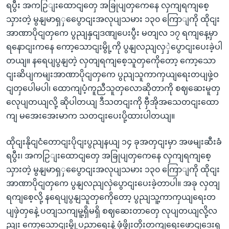
ရပွီး အကဉြျးထောငျတှေ အခြုပျတှကေနေ လှကျရကျစေ့
သှားတဲ့ မွနျမာရှှပွေောငျးအလုပျသမား ၁၃၀ ကြောျကို ထိုငျး
အာဏာပိုငျတှကေ ပွညျနှငျဒဏျပေးပွီး မတျလ ၁၇ ရကျနေ့မှာ
ရနောငျးကနေ ကော့သောငျးမွို့ကို ပွနျလညျလှှဲပွောငျးပေးခဲ့ပါ
တယျ။ နရေပျပွနျတဲ့ လှတျရကျစေ့သူတှကေိုတော့ ကော့သော
ငျးဆိပျကမျးအာဏာပိုငျတှကေ ပွညျသူကာကှယျရေးတပျဖှဲ့ဝ
ငျတှပေါမပါ၊ ထောကျပံ့ကူညီသူတှလောဆိုတာကို စဈဆေးမူတှ
လေုပျတယျလို့ ဆိုပါတယျ ဒီသတငျးကို ဗှီအိုအသေတငျးထော
ကျ မအေးအေးမာက သတငျးပေးပို့ထားပါတယျ။
ထိုငျးနိုငျငံတောငျးပိုငျးပွညျနယျ ၁၄ ခုအတှငျးမှာ အဖမျးဆီးခံ
ရပွီး၊ အကဉြျးထောငျတှေ အခြုပျတှကေနေ လှကျရကျစေ့
သှားတဲ့ မွနျမာရှှပွေောငျးအလုပျသမား ၁၃၀ ကြောျကို ထိုငျး
အာဏာပိုငျတှကေ ပွနျလညျလှဲပွောငျးပေးခဲ့တာပါ။ အခု လှတျ
ရကျစေ့လို့ နရေပျပွနျသူတှကေိုတော့ ပွညျသူ့ကာကှယျရေးတ
ပျဖှဲတှနေဲ့ ပတျသကျမူ့ရှိမရှိ စဈဆေးတာတှေ လုပျတယျလို့လ
ညျး ကော့သောငျးမွို့ပညာရေးနဲ့ ဖှံဖွိုးတိုးတကျရေးဖောငျဒေးရှ