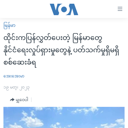
သုံး
ရ
လွယ်ကူ
မြန်မာ
မူလစာမျက်နှာ
စေ
ထိုင်းကပြန်လွှတ်ပေးတဲ့ မြန်မာတွေ
မြန်မာ
သည့်
နိုင်ငံရေးလှုပ်ရှားမှုတွေနဲ့ ပတ်သက်မှုရှိမရှိ
ကမ္ဘာ့သတင်းများ
Link
စစ်ဆေးခံရ
ဗွီဒီယို
နိုင်ငံတကာ
များ
သတင်းလွတ်လပ်ခွင့်
အမေရိကန်
ပင်မ
အေးအေးမာ
ရပ်ဝန်းတခု လမ်းတခု အလွန်
တရုတ်
အကြောင်းအရာ
၁၉ မတ္၊ ၂၀၂၃
သို့
အင်္ဂလိပ်စာလေ့လာမယ်
အစ္စရေး-ပါလက်စတိုင်း
ကျော်
မျှဝေပါ
အပတ်စဉ်ကဏ္ဍများ
အမေရိကန်သုံးအီဒီယံ
ကြည့်
ရေဒီယိုနှင့်ရုပ်သံ အချက်အလက်များ
မကြေးမုံရဲ့ အင်္ဂလိပ်စာ
ရေဒီယို
ရန်
ပင်မ
ရေဒီယို/တီဗွီအစီအစဉ်
ရုပ်ရှင်ထဲက အင်္ဂလိပ်စာ
တီဗွီ