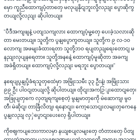
မှော ကူညီထောကျပံ့တာတှေ မလုပျနိုငျဘူးလို့လညျး ပွောဆိုကွ
တယျလို့လညျး ဆိုပါတယျ။
"ပီဒီအကျဖျနဲ့ ပတျသကျလား ထောကျပံ့မူ့တှေ ပေးခဲ့သလားဆို
တာ မေးတယျ။ သူတို့က ပွနျပွောကွတယျ။ သူတို့က ၉ လ-၁၀
လောကျ အဖမျးခံထားရတာ သူတို့ဘဝ ရပျတညျရေးတောငျ မ
နညျးလုပျနရေတာ။ သူတို့အနနေဲ့ ထောကျပံ့မူဆိုတာ အခကျ
အခဲရှိတယျ။ ထောကျပံ့လို့လညျး မရဘူး ပွောတယျ။"
နရေပျပွနျပို့ခံရသူတှထေဲမှာ အမြိုးသမီး ၃၃ ဦးနဲ့၊ အမြိုးသား
၉၉ ဦး ပါဝငျတယျလို့ ဆိုပါတယျ။ ထိုငျးအကဉြျးထောငျတှေ၊
အခြုပျတှကေ လှတျရကျစေ့တဲ့ မွနျမာတှကေို မဲဆောကျ၊ မွဝ
တီ၊ မဲဆိုငျ၊ တာခြီလိတျ၊ ရနောငျး၊ ကော့သောငျးလမျးတှကေနေ
ပွနျလညျ လှှဲပွောငျးပေးလေ့ ရှိပါတယျ။
ကိုဗဈကပျဘေးကာလမှာ နယျစပျလမျးတှေ တံတားတှေ ပိတျ
ထားတဲ့အတှကျ ပွညျနှဈဒဏျပေးတဲ့သူတှကေို အကနျ့အသတျ