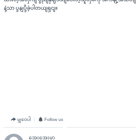
နဲ့သာ ပွနျပို့ခဲ့ပါတယျရှငျ။
မျှဝေပါ
Follow us
အေးအေးမာ