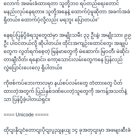
လောက် အဖမ်းခံထားရတာ သူတို့ဘဝ ရပ်တည်ရေးတောင်
မနည်းလုပ်နေရတာ။ သူတို့အနေနဲ့ ထောက်ပံ့မူဆိုတာ အခက်အခဲ
ရှိတယ်။ ထောက်ပံ့လို့လည်း မရဘူး ပြောတယ်။"
နေရပ်ပြန်ပို့ခံရသူတွေထဲမှာ အမျိုးသမီး ၃၃ ဦးနဲ့၊ အမျိုးသား ၉၉
ဦး ပါဝင်တယ်လို့ ဆိုပါတယ်။ ထိုင်းအကျဉ်းထောင်တွေ၊ အချုပ်
တွေက လွတ်ရက်စေ့တဲ့ မြန်မာတွေကို မဲဆောက်၊ မြဝတီ၊ မဲဆိုင်၊
တာချီလိတ်၊ ရနောင်း၊ ကော့သောင်းလမ်းတွေကနေ ပြန်လည်
လွှဲပြောင်းပေးလေ့ ရှိပါတယ်။
ကိုဗစ်ကပ်ဘေးကာလမှာ နယ်စပ်လမ်းတွေ တံတားတွေ ပိတ်
ထားတဲ့အတွက် ပြည်နှစ်ဒဏ်ပေးတဲ့သူတွေကို အကန့်အသတ်နဲ့
သာ ပြန်ပို့ခဲ့ပါတယ်ရှင်။
==== Unicode =====
ထိုငျးနိုငျငံတောငျးပိုငျးပွညျနယျ ၁၄ ခုအတှငျးမှာ အဖမျးဆီးခံ