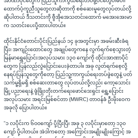
အာဏာပိုင်တွေက ပြည်သူကာကွယ်ရေးတပ်ဖွဲ့ဝင်တွေပါမပါ၊
ထောက်ပံ့ကူညီသူတွေလာဆိုတာကို စစ်ဆေးမူတွေလုပ်တယ်လို့
ဆိုပါတယ် ဒီသတင်းကို ဗွီအိုအေသတင်းထောက် မအေးအေးမာ
က သတင်းပေးပို့ထားပါတယ်။
ထိုင်းနိုင်ငံတောင်းပိုင်းပြည်နယ် ၁၄ ခုအတွင်းမှာ အဖမ်းဆီးခံရ
ပြီး၊ အကျဉ်းထောင်တွေ အချုပ်တွေကနေ လွက်ရက်စေ့သွားတဲ့
မြန်မာရွှေပြောင်းအလုပ်သမား ၁၃၀ ကျော်ကို ထိုင်းအာဏာပိုင်
တွေက ပြန်လည်လွဲပြောင်းပေးခဲ့တာပါ။ အခု လွတ်ရက်စေ့လို့
နေရပ်ပြန်သူတွေကိုတော့ ပြည်သူ့ကာကွယ်ရေးတပ်ဖွဲတွေနဲ့ ပတ်
သက်မူ့ရှိမရှိ စစ်ဆေးတာတွေ လုပ်တယ်လို့လည်း ကော့သောင်း
မြို့ပညာရေးနဲ့ ဖွံဖြိုးတိုးတက်ရေးဖောင်ဒေးရှင်း ရွှေ့ပြောင်း
အလုပ်သမား အရင်းမြစ်စင်တာ (MWRC) တာဝန်ခံ ဦးမိုးဝေက
အခုလို ပြောပါတယ်။
"၁‌ လပိုင်းက ၆၀၀ကျော် ပို့ပြီးပြီ၊ အခု ၃ လပိုင်းမှာတော့ ၁၃၀
ကျော် ပို့ပါတယ်။ အဲဒါကတော့ အကြောင်းအမျိုးမျိုးကြောင့် အ