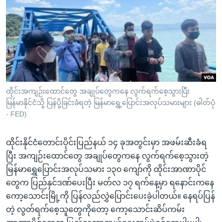
အ
သုတပဒေသာ အင်္ဂလိပ်စာ
ညွန်း
Learning English
စာမျက်နှာ
သို့
ဗွီအိုအေ လူမှုကွန်ယက်များ
ကျော်
ကြည့်
ရန်
ဘာသာစကားများ
ထိုင်းအကျဉ်းထောင်တွေ အချုပ်တွေကနေ လွက်ရက်စေ့သွားပြီး
ရှာဖွေ
မြန်မာနိုင်ငံသို့ ပြန်ပို့ခြင်းခံရတဲ့ မြန်မာရွှေ့ပြောင်းအလုပ်သမားများ (ဓါတ်ပုံ
ရန်
- FED)
နေရာ
သို့
ထိုင်းနိုင်ငံတောင်းပိုင်းပြည်နယ် ၁၄ ခုအတွင်းမှာ အဖမ်းဆီးခံရ
ကျော်
ပြီး အကျဉ်းထောင်တွေ အချုပ်တွေကနေ လွက်ရက်စေ့သွားတဲ့
ရန်
မြန်မာရွှေပြောင်းအလုပ်သမား ၁၃၀ ကျော်ကို ထိုင်းအာဏာပိုင်
တွေက ပြည်နှင်ဒဏ်ပေးပြီး မတ်လ ၁၇ ရက်နေ့မှာ ရနောင်းကနေ
ကော့သောင်းမြို့ကို ပြန်လည်လွှဲပြောင်းပေးခဲ့ပါတယ်။ နေရပ်ပြန်
တဲ့ လွတ်ရက်စေ့သူတွေကိုတော့ ကော့သောင်းဆိပ်ကမ်း