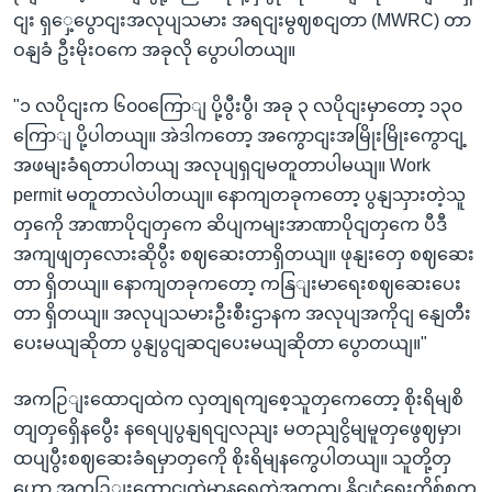
ငျး ရှှေ့ပွောငျးအလုပျသမား အရငျးမွဈစငျတာ (MWRC) တာ
ဝနျခံ ဦးမိုးဝကေ အခုလို ပွောပါတယျ။
"၁‌ လပိုငျးက ၆၀၀ကြောျ ပို့ပွီးပွီ၊ အခု ၃ လပိုငျးမှာတော့ ၁၃၀
ကြောျ ပို့ပါတယျ။ အဲဒါကတော့ အကွောငျးအမြိုးမြိုးကွောငျ့
အဖမျးခံရတာပါတယျ အလုပျရှငျမတူတာပါမယျ။ Work
permit မတူတာလဲပါတယျ။ နောကျတခုကတော့ ပွနျသှားတဲ့သူ
တှကေို အာဏာပိုငျတှကေ ဆိပျကမျးအာဏာပိုငျတှကေ ပီဒီ
အကျဖျတှလေားဆိုပွီး စဈဆေးတာရှိတယျ။ ဖုနျးတှေ စဈဆေး
တာ ရှိတယျ။ နောကျတခုကတော့ ကနြျးမာရေးစဈဆေးပေး
တာ ရှိတယျ။ အလုပျသမားဦးစီးဌာနက အလုပျအကိုငျ နျေတီး
ပေးမယျဆိုတာ ပွနျပွငျဆငျပေးမယျဆိုတာ ပွောတယျ။"
အကဉြျးထောငျထဲက လှတျရကျစေ့သူတှကေတော့ စိုးရိမျစိ
တျတှရှေိနပွေီး နရေပျပွနျရငျလညျး မတညျငွိမျမူတှဖွေဈမှာ၊
ထပျပွီးစဈဆေးခံရမှာတှကေို စိုးရိမျနကွေပါတယျ။ သူတို့တှ
ဟော အကဉြျးထောငျထဲမှာနရေတဲ့အတှကျ နိုငျငံရေးကိစ်စတှ