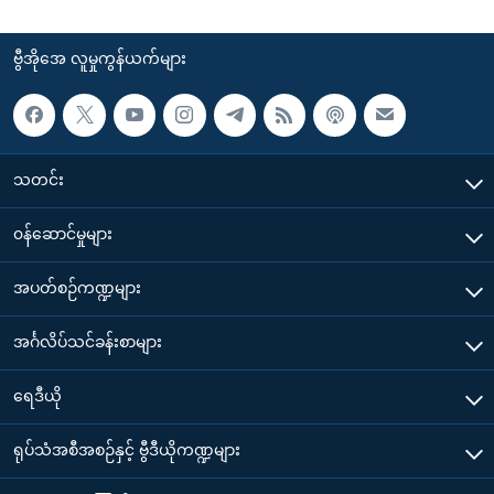
ဗွီအိုအေ လူမှုကွန်ယက်များ
သတင်း
၀န်ဆောင်မှုများ
အပတ်စဉ်ကဏ္ဍများ
အင်္ဂလိပ်သင်ခန်းစာများ
ရေဒီယို
ရုပ်သံအစီအစဉ်နှင့် ဗွီဒီယိုကဏ္ဍများ