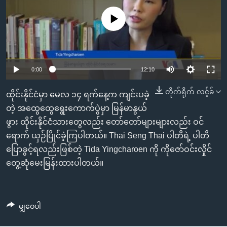
အ
သုတပဒေသာ အင်္ဂလိပ်စာ
ညွန်း
Learning English
No media source currently available
စာမျက်နှာ
သို့
ဗွီအိုအေ လူမှုကွန်ယက်များ
ကျော်
0:00
12:10
ကြည့်
ရန်
တိုက်ရိုက် လင့်ခ်
ဘာသာစကားများ
ထိုင်းနိုင်ငံမှာ မေလ ၁၄ ရက်နေ့က ကျင်းပခဲ့
ရှာဖွေ
တဲ့ အထွေထွေရွေးကောက်ပွဲမှာ မြန်မာနွယ်
ရန်
ဖွား ထိုင်းနိုင်ငံသားတွေလည်း တော်တော်များများလည်း ဝင်
နေရာ
ရောက် ယှဉ်ပြိုင်ခဲ့ကြပါတယ်။ Thai Seng Thai ပါတီရဲ့ ပါတီ
သို့
ပြောခွင့်ရလည်းဖြစ်တဲ့ Tida Yingcharoen ကို ကိုဇော်ဝင်းလှိုင်
ကျော်
တွေ့ဆုံမေးမြန်းထားပါတယ်။
ရန်
မျှဝေပါ