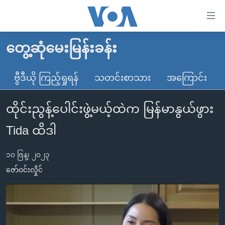
သုံး
ရ
လွယ်ကူ
တွေ့ဆုံမေးမြန်းခန်း
မူလစာမျက်နှာ
စေ
မြန်မာ
ဗွီဒီယို ကြည့်ရှုရန်
သတင်းစာသား
အကြောင်း
သည့်
ကမ္ဘာ့သတင်းများ
Link
ထိုင်းညွန့်ပေါင်းဖွဲ့မယ့်ထဲက မြန်မာနွယ်ဖွား
ဗွီဒီယို
နိုင်ငံတကာ
များ
သတင်းလွတ်လပ်ခွင့်
အမေရိကန်
Tida ထိဒါ
ပင်မ
ရပ်ဝန်းတခု လမ်းတခု အလွန်
တရုတ်
အကြောင်းအရာ
၁၀ ဇြန္၊ ၂၀၂၃
သို့
အင်္ဂလိပ်စာလေ့လာမယ်
အစ္စရေး-ပါလက်စတိုင်း
ဇော်ဝင်းလှိုင်
ကျော်
အပတ်စဉ်ကဏ္ဍများ
အမေရိကန်သုံးအီဒီယံ
ကြည့်
ရေဒီယိုနှင့်ရုပ်သံ အချက်အလက်များ
မကြေးမုံရဲ့ အင်္ဂလိပ်စာ
ရေဒီယို
ရန်
ပင်မ
ရေဒီယို/တီဗွီအစီအစဉ်
ရုပ်ရှင်ထဲက အင်္ဂလိပ်စာ
တီဗွီ