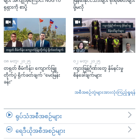
များ အကျိုးမဲ့ကြောင်း NUG က
မြန်မာနိုင်ငံသားများ စိုးရိမ်စိတ်များ
ရုရှားကို စာပို့
ဖို့မလို
၀၈ မတ္၊ ၂၀၂၅
၀၂ မတ္၊ ၂၀၂၅
တရုတ် စီမံကိန်း၊ ကျောက်ဖြူ
ကျားဖြန့်ဂိုဏ်းတွေ နှိမ်နင်းမှု
တိုက်ပွဲ ရိုက်ခတ်ချက် "မေးမြန်း
စိန်ခေါ်ချက်များ
ခန်း"
အစီအစဉ်တွဲများအားလုံးကြည့်ရှုရန်
ရုပ်သံအစီအစဉ်များ
ရေဒီယိုအစီအစဉ်များ