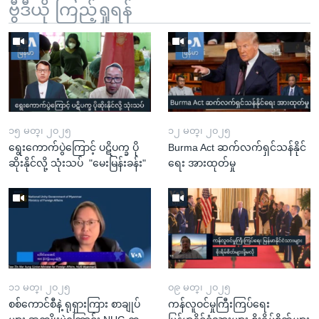
ဗွီဒီယို ကြည့်ရှုရန်
၁၅ မတ္၊ ၂၀၂၅
၁၂ မတ္၊ ၂၀၂၅
ရွေးကောက်ပွဲကြောင့် ပဋိပက္ခ ပို
Burma Act ဆက်လက်ရှင်သန်နိုင်
ဆိုးနိုင်လို့ သုံးသပ် "မေးမြန်းခန်း"
ရေး အားထုတ်မှု
၁၁ မတ္၊ ၂၀၂၅
၀၉ မတ္၊ ၂၀၂၅
စစ်ကောင်စီနဲ့ ရုရှားကြား စာချုပ်
ကန်လူဝင်မှုကြီးကြပ်ရေး