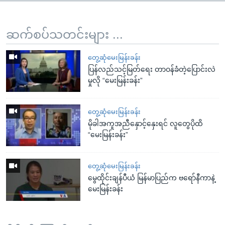
ဆက်စပ်သတင်းများ ...
တွေ့ဆုံမေးမြန်းခန်း
ပြန်လည်သင့်မြတ်ရေး တာဝန်ခံတဲ့ပြောင်းလဲ
မှုလို “မေးမြန်းခန်း”
တွေ့ဆုံမေးမြန်းခန်း
မိုခါအကူအညီနှောင့်နှေးရင် လူတွေပိုထိ
“မေးမြန်းခန်း”
တွေ့ဆုံမေးမြန်းခန်း
မွေထိုင်းချန်ပီယံ မြန်မာပြည်က ဗရော်နီကာနဲ့
မေးမြန်းခန်း