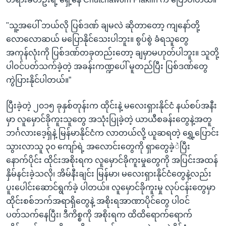
"သူ့အပေါ် ဘယ်လို ပြစ်ဒဏ် ချမလဲ ဆိုတာတော့ ကျနော်တို့
လောလောဆယ် မပြောနိုင်သေးပါဘူး။ စွပ်စွဲ ခံရသူတွေ
အကုန်လုံးကို ပြစ်ဒဏ်တခုတည်းတော့ ချမှာမဟုတ်ပါဘူး။ သူတို့
ပါဝင်ပတ်သက်ခဲ့တဲ့ အခန်းကဏ္ဍပေါ် မူတည်ပြီး ပြစ်ဒဏ်တွေ
ကွဲပြားနိုင်ပါတယ်။”
ပြီးခဲ့တဲ့ ၂၀၁၅ ခုနှစ်တုန်းက ထိုင်းနဲ့ မလေးရှားနိုင်ငံ နယ်စပ်အနီး
မှာ လူမှောင်ခိုကူးသူတွေ အသုံးပြုခဲ့တဲ့ ယာယီစခန်းတွေနဲ့အတူ
ဘင်္ဂလားဒေ့ရှ်နဲ့ မြန်မာနိုင်ငံက လာတယ်လို့ ယူဆရတဲ့ ရွှေ့ပြောင်း
သွားလာသူ ၃၀ ကျော်ရဲ့ အလောင်းတွေကို ရှာတွေခဲ့ဲပြီး
နောက်ပိုင်း ထိုင်းအစိုးရက လူမှောင်ခိုကူးမှုတွေကို အပြင်းအထန်
နှိမ်နင်းခဲ့သလို၊ အိမ်နီးချင်း မြန်မာ၊ မလေးရှားနိုင်ငံတွေနဲ့လည်း
ပူးပေါင်းဆောင်ရွက်ခဲ့ ပါတယ်။ လူမှောင်ခိုကူးမှု လုပ်ငန်းတွေမှာ
ထိုင်းစစ်ဘက်အရာရှိတွေနဲ့ အစိုးရအာဏာပိုင်တွေ ပါဝင်
ပတ်သက်နေပြီး၊ ဒီကိစ္စကို အစိုးရက ထိထိရောက်ရောက်