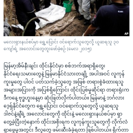
အ
သုတပဒေသာ အင်္ဂလိပ်စာ
ညွန်း
Learning English
စာမျက်နှာ
သို့
ဗွီအိုအေ လူမှုကွန်ယက်များ
ကျော်
ကြည့်
မလေးရှားနယ်စပ်မှာ ရွှေ့ပြောင်း ဝင်ရောက်သူတွေလို့ ယူဆရသူ ၃၀
ကျော်ရဲ့ အလောင်းတွေတူးဖော်ခဲ့စဉ် (မေလ ၂၀၁၅)
ရန်
ဘာသာစကားများ
ရှာဖွေ
မြန်မာ့အိမ်နီးချင်း ထိုင်းနိုင်ငံမှာ စစ်ဘက်အရာရှိတွေ၊
ရန်
နိုင်ငံရေးသမားတွေနဲ့ မြန်မာနိုင်ငံသားတချို့ အပါအဝင် လူကုန်
နေရာ
ကူးမှုတွေ ပါဝင် ပတ်သက်ခဲ့သူတွေ အဖြစ် တရားစွဲခံထားရသူ
သို့
အများအပြားကို အပြစ်ရှိကြောင်း ထိုင်းပြစ်မှုဆိုင်ရာ တရားရုံးက
ကျော်
ဒီကနေ့ ဗုဒ္ဓဟူးနေ့မှာ ဆုံးဖြတ်လိုက်ပါတယ်။ မြန်မာနဲ့ ဘင်္ဂလား
ရန်
ဒေ့ရှ်နိုင်ငံတွေက ရွှေ့ပြောင်း ဝင်ရောက်သူတွေလို့ ယူဆရသူ
ဒါဇင်နဲ့ချီရဲ့ အလောင်းတွေကို ထိုင်းနဲ့ မလေးရှားနယ်စပ်မှာ ရှာ
တွေ့ခဲ့ပြီးတဲ့နောက် ထိုင်းအစိုးရက လူကုန်ကူးသူတွေကို လိုက်လံ
ရှာဖွေမှုအတွင်း ဒီလူတွေ ဖမ်းဆီးခံခဲ့ရတာ ဖြစ်ပါတယ်။ ရိုက်တာ