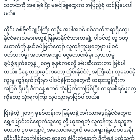
သတင်းကို အခြေခံပြီး မခင်ဖြူထွေးက အပြည့်စုံ တင်ပြပေးပါ
မယ်။
ထိုင်း စစ်ဗိုလ်ချုပ်ကြီး တဦး အပါအဝင် စစ်ဘက်အရာရှိတွေ၊
နိုင်ငံရေးသမားတွေနဲ့ မြန်မာနိုင်ငံသားတချို့ ပါဝင်တဲ့ လူ ၁၀၃
ယောက်ကို နယ်စပ်ဖြတ်ကျော် လူကုန်ကူးမှုတွေမှာ ပါဝင်
ပတ်သက်မှု၊ အတင်းအကျပ် ငွေတောင်းခံမှု၊ လူသတ်မှု
စွပ်စွဲချက်တွေနဲ့ ၂၀၀၅ ခုနှစ်ကစလို့ ဖမ်းဆီးထားတာ ဖြစ်ပါ
တယ်။ ဒီနေ့ တရားခွင်ကတော့ ထိုင်းနိုင်ငံရဲ့ အကြီးဆုံး လူမှောင်ခို
ကူးမှု ကွန်ရက်ကြီးမှာ ပါဝင်ခဲ့ကြသူတွေကို တရားသူကြီးက
အပြစ် ရှိမရှိ ဒီကနေ့ စတင် ဆုံးဖြတ်တာဖြစ်ပြီး တရားစီရင်မှုတွေ
ကိုတော့ သုံးရက်ကြာ လုပ်သွားမှာဖြစ်ပါတယ်။
ပြီးခဲ့တဲ့ ၂၀၁၅ ခုနှစ်တုန်းက မြန်မာနဲ့ ဘင်္ဂလားဒေ့ရှ်နိုင်ငံတွေက
ရွှေ့ပြောင်းဝင်ရောက်သူတွေ လို့ ယူဆရတဲ့ လူကုန်ကူး ခံရသူအ
ယောက် ၃၀ ကျော်ရဲ့ အလောင်းတွေကို မလေးရှားနဲ့နယ်စပ်အနီး
ထိုင်းနိုင်ငံဘက်ခြမ်းမှာ ရှာတွေ့ ခဲ့ပြီးတဲ့နောက် ဒီကိစ္စနဲ့ ပတ်သက်