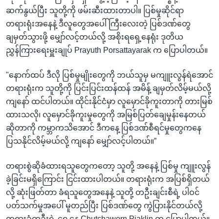
ဆက်နွယ်ပြီး သူတို့ကို ဖမ်းဆီးထားတာပါ။ ပြစ်မှုဆိုင်ရာ
တရားရုံးအနေနဲ့ ဒီလူတွေအပေါ် ကြီးလေးတဲ့ ပြစ်ဒဏ်တွေ
ချမှတ်သွားဖို့ မျှော်လင့်တယ်လို့ အစိုးရရှေ့နေရုံး ဒုတိယ
ညွှန်ကြားရေးမှူးချုပ် Prayuth Porsattayarak က ပြောပါတယ်။
"နောက်ထပ် ဒီလို ပြစ်မှုမျိုးတွေကို ဘယ်သူမှ မကျူးလွန်ရဲအောင်
တရားရုံးက သူတို့ကို ပြင်းပြင်းထန်ထန် အမိန့် ချမှတ်လိမ့်မယ်လို့
ကျနော် ထင်ပါတယ်။ ထိုင်းနိုင်ငံမှာ လူမှောင်ခိုကူးတာကို တားမြစ်
ထားသလို၊ လူမှောင်ခိုကူးမှုတွေကို အမြစ်ပြတ်ချေမှုန်းနေတယ်
ဆိုတာကို ကမ္ဘာကသိအောင် ဒီကနေ့ ပြစ်ဒဏ်စီရင်မှုတွေကနေ
ပြသနိုင်လိမ့်မယ်လို့ ကျနော် မျှော်လင့်ပါတယ်။”
တရားစွဲဆိုခံထားရသူတွေကတော့ သူတို့ အနေနဲ့ ပြစ်မှု ကျူးလွန်
ခဲ့ခြင်းမရှိကြောင်း ငြင်းထားပါတယ်။ တရားရုံးက အပြစ်ရှိတယ်
လို့ ဆုံးဖြတ်တာ ခံရသူတွေအနေနဲ့ သူတို့ တဦးချင်းစီရဲ့ ပါဝင်
ပတ်သက်မှုအပေါ် မူတည်ပြီး ပြစ်ဒဏ်တွေ ကွဲပြားနိုင်တယ်လို့
တရားခံတဦးရဲ့ ရှေ့နေ Chutchaworn Piaklin က ပြောပါတယ်။