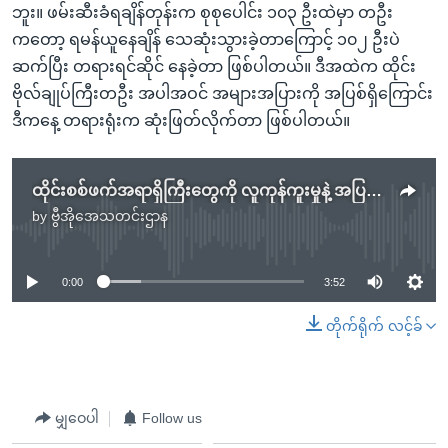
ဘူး။ ဖမ်းဆီးခံရချိန်တုန်းက စုစုပေါင်း ၁၀၃ ဦးထဲမှာ တဦး
ကတော့ ရမန်ယူနေချိန် သေဆုံးသွားခဲ့တာကြောင့် ၁၀၂ ဦးပဲ
ဆက်ပြီး တရားရင်ဆိုင် နေခဲ့တာ ဖြစ်ပါတယ်။ ဒီအထဲက ထိုင်း
ဗိုလ်ချုပ်ကြီးတဦး အပါအဝင် အများအပြားကို အပြစ်ရှိကြောင်း
ဒီကနေ့ တရားရုံးက ဆုံးဖြတ်လိုက်တာ ဖြစ်ပါတယ်။
ထိုင်းစစ်ဖက်အရာရှိကြီးတွေကို လူကုန်ကူးမှုနဲ့ အပြစ်ရှိကြောင်း အမိန့်ချမှတ်
by
ဗွီအိုအေသတင်းဌာန
No media source currently available
0:00
3:52
တိုက်ရိုက် လင့်ခ်
မျှဝေပါ
Follow us