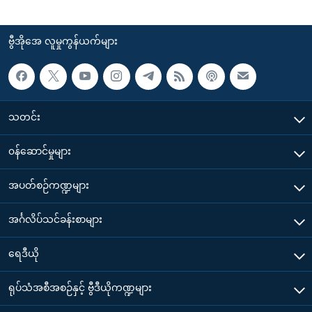
ဗွီအိုအေ လူမှုကွန်ယက်များ
သတင်း
၀န်ဆောင်မှုများ
အပတ်စဉ်ကဏ္ဍများ
အင်္ဂလိပ်သင်ခန်းစာများ
ရေဒီယို
ရုပ်သံအစီအစဉ်နှင့် ဗွီဒီယိုကဏ္ဍများ