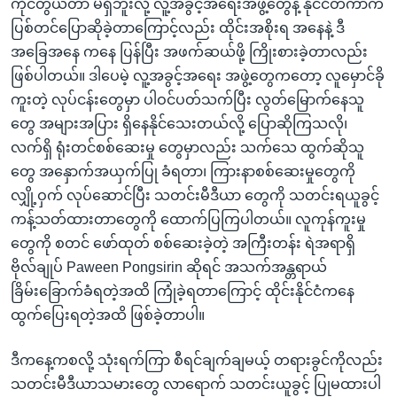
ကိုင်တွယ်တာ မရှိဘူးလို့ လူ့အခွင့်အရေးအဖွဲ့တွေနဲ့ နိုင်ငံတကာက
ပြစ်တင်ပြောဆိုခဲ့တာကြောင့်လည်း ထိုင်းအစိုးရ အနေနဲ့ ဒီ
အခြေအနေ ကနေ ပြန်ပြီး အဖက်ဆယ်ဖို့ ကြိုးစားခဲ့တာလည်း
ဖြစ်ပါတယ်။ ဒါပေမဲ့ လူ့အခွင့်အရေး အဖွဲ့တွေကတော့ လူမှောင်ခို
ကူးတဲ့ လုပ်ငန်းတွေမှာ ပါဝင်ပတ်သက်ပြီး လွတ်မြောက်နေသူ
တွေ အများအပြား ရှိနေနိုင်သေးတယ်လို့ ပြောဆိုကြသလို၊
လက်ရှိ ရုံးတင်စစ်ဆေးမှု တွေမှာလည်း သက်သေ ထွက်ဆိုသူ
တွေ အနှောက်အယှက်ပြု ခံရတာ၊ ကြားနာစစ်ဆေးမှုတွေကို
လျှို့ဝှက် လုပ်ဆောင်ပြီး သတင်းမီဒီယာ တွေကို သတင်းရယူခွင့်
ကန့်သတ်ထားတာတွေကို ထောက်ပြကြပါတယ်။ လူကုန်ကူးမှု
တွေကို စတင် ဖော်ထုတ် စစ်ဆေးခဲ့တဲ့ အကြီးတန်း ရဲအရာရှိ
ဗိုလ်ချုပ် Paween Pongsirin ဆိုရင် အသက်အန္တရာယ်
ခြိမ်းခြောက်ခံရတဲ့အထိ ကြုံခဲ့ရတာကြောင့် ထိုင်းနိုင်ငံကနေ
ထွက်ပြေးရတဲ့အထိ ဖြစ်ခဲ့တာပါ။
ဒီကနေ့ကစလို့ သုံးရက်ကြာ စီရင်ချက်ချမယ့် တရားခွင်ကိုလည်း
သတင်းမီဒီယာသမားတွေ လာရောက် သတင်းယူခွင့် ပြုမထားပါ