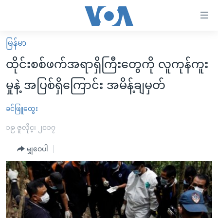
သုံး
ရ
လွယ်ကူ
မြန်မာ
မူလစာမျက်နှာ
စေ
ထိုင်းစစ်ဖက်အရာရှိကြီးတွေကို လူကုန်ကူး
မြန်မာ
သည့်
မှုနဲ့ အပြစ်ရှိကြောင်း အမိန့်ချမှတ်
ကမ္ဘာ့သတင်းများ
Link
ဗွီဒီယို
နိုင်ငံတကာ
ခင်ဖြူထွေး
များ
သတင်းလွတ်လပ်ခွင့်
အမေရိကန်
၁၉ ဇူလိုင္၊ ၂၀၁၇
ပင်မ
ရပ်ဝန်းတခု လမ်းတခု အလွန်
တရုတ်
အကြောင်းအရာ
မျှဝေပါ
သို့
အင်္ဂလိပ်စာလေ့လာမယ်
အစ္စရေး-ပါလက်စတိုင်း
ကျော်
အပတ်စဉ်ကဏ္ဍများ
အမေရိကန်သုံးအီဒီယံ
ကြည့်
ရေဒီယိုနှင့်ရုပ်သံ အချက်အလက်များ
မကြေးမုံရဲ့ အင်္ဂလိပ်စာ
ရေဒီယို
ရန်
ပင်မ
ရေဒီယို/တီဗွီအစီအစဉ်
ရုပ်ရှင်ထဲက အင်္ဂလိပ်စာ
တီဗွီ