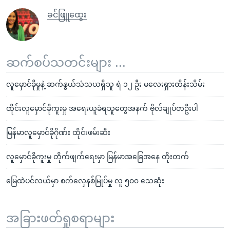
ခင်ဖြူထွေး
ဆက်စပ်သတင်းများ ...
လူမှောင်ခိုမှုနဲ့ ဆက်နွယ်သံသယရှိသူ ရဲ ၁၂ ဦး မလေးရှားထိန်းသိမ်း
ထိုင်းလူမှောင်ခိုကူးမှု အရေးယူခံရသူတွေအနက် ဗိုလ်ချုပ်တဦးပါ
မြန်မာလူမှောင်ခိုဂိုဏ်း ထိုင်းဖမ်းဆီး
လူမှောင်ခိုကူးမှု တိုက်ဖျက်ရေးမှာ မြန်မာအခြေအနေ တိုးတက်
မြေထဲပင်လယ်မှာ စက်လှေနစ်မြုပ်မှု လူ ၅၀၀ သေဆုံး
အခြားဖတ်ရှုစရာများ