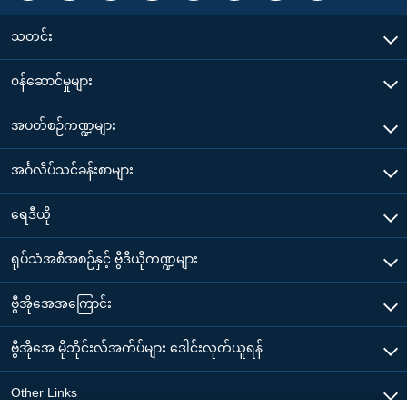
သတင်း
၀န်ဆောင်မှုများ
အပတ်စဉ်ကဏ္ဍများ
အင်္ဂလိပ်သင်ခန်းစာများ
ရေဒီယို
ရုပ်သံအစီအစဉ်နှင့် ဗွီဒီယိုကဏ္ဍများ
ဗွီအိုအေအကြောင်း
ဗွီအိုအေ မိုဘိုင်းလ်အက်ပ်များ ဒေါင်းလုတ်ယူရန်
Other Links