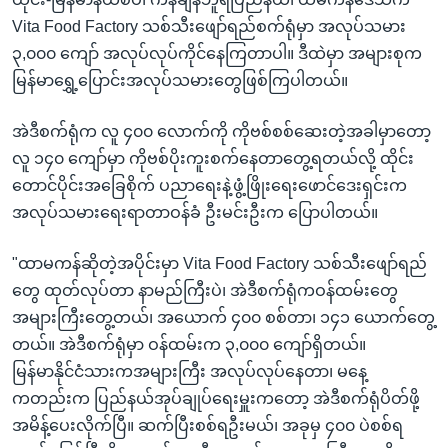
Vita Food Factory သစ်သီးဖျော်ရည်စက်ရုံမှာ အလုပ်သမား
၃,၀၀၀ ကျော် အလုပ်လုပ်ကိုင်နေကြတာပါ။ ဒီထဲမှာ အများစုက
မြန်မာရွှေ့ပြောင်းအလုပ်သမားတွေဖြစ်ကြပါတယ်။
အဲဒီစက်ရုံက လူ ၄၀၀ လောက်ကို ကိုဗစ်စစ်ဆေးတဲ့အခါမှာတော့
လူ ၁၄၀ ကျော်မှာ ကိုဗစ်ပိုးကူးစက်နေတာတွေ့ရတယ်လို့ ထိုင်း
တောင်ပိုင်းအခြေစိုက် ပညာရေးနဲ့ဖွံ့ဖြိုးရေးဖောင်ဒေးရှင်းက
အလုပ်သမားရေးရာတာဝန်ခံ ဦးမင်းဦးက ပြောပါတယ်။
"ထာမကန်ဆိုတဲ့အပိုင်းမှာ Vita Food Factory သစ်သီးဖျော်ရည်
တွေ ထုတ်လုပ်တာ နာမည်ကြီးပဲ၊ အဲဒီစက်ရုံကဝန်ထမ်းတွေ
အများကြီးတွေ့တယ်၊ အယောက် ၄၀၀ စစ်တာ၊ ၁၄၁ ယောက်တွေ့
တယ်။ အဲဒီစက်ရုံမှာ ဝန်ထမ်းက ၃,၀၀၀ ကျော်ရှိတယ်။
မြန်မာနိုင်ငံသားကအများကြီး အလုပ်လုပ်နေတာ၊ မနေ့
ကတည်းက ပြည်နယ်အုပ်ချုပ်ရေးမှူးကတော့ အဲဒီစက်ရုံပိတ်ဖို့
အမိန့်ပေးလိုက်ပြီ။ ဆက်ပြီးစစ်ရဦးမယ်၊ အခုမှ ၄၀၀ ပဲစစ်ရ