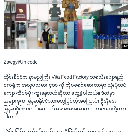
အ
သုတပဒေသာ အင်္ဂလိပ်စာ
ညွန်း
Learning English
စာမျက်နှာ
သို့
ဗွီအိုအေ လူမှုကွန်ယက်များ
ကျော်
ကြည့်
ရန်
ဘာသာစကားများ
ရှာဖွေ
Zawgyi/Unicode
ရန်
နေရာ
ထိုင်းနိုင်ငံက နာမည်ကြီး Vita Food Factory သစ်သီးဖျော်ရည်
သို့
စက်ရုံက အလုပ်သမား ၄၀၀ ကို ကိုဗစ်စစ်ဆေးတာမှာ သုံးပုံတပုံ
ကျော်
ကျော် ကိုဗစ်ပိုး ကူးနေတယ်ဆိုတာ တွေ့ခဲ့ပါတယ်။ ဒီထဲမှာ
ရန်
အများစုက မြန်မာနိုင်ငံသားတွေဖြစ်တဲ့အကြောင်း ဗွီအိုအေ
မြန်မာပိုင်းသတင်းထောက် မအေးအေးမာက သတင်းပေးပို့ထား
ပါတယ်။
ထိုင်း-မြန်မာနယ်စပ်၊ ကန်ချနဘူရီပြည်နယ်၊ ထမကန်ဒေသက