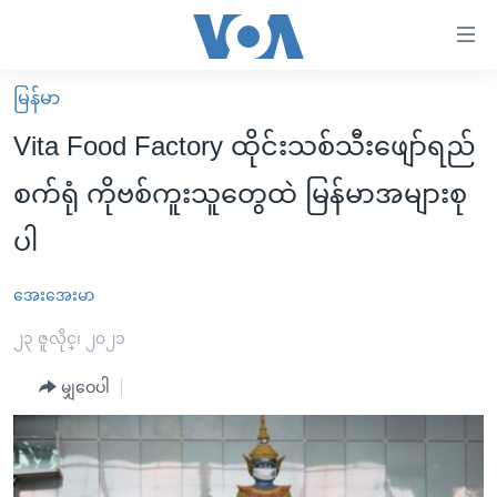
သုံး
ရ
လွယ်ကူ
မြန်မာ
မူလစာမျက်နှာ
စေ
Vita Food Factory ထိုင်းသစ်သီးဖျော်ရည်
မြန်မာ
သည့်
စက်ရုံ ကိုဗစ်ကူးသူတွေထဲ မြန်မာအများစု
ကမ္ဘာ့သတင်းများ
Link
ပါ
ဗွီဒီယို
နိုင်ငံတကာ
များ
သတင်းလွတ်လပ်ခွင့်
အမေရိကန်
ပင်မ
အေးအေးမာ
ရပ်ဝန်းတခု လမ်းတခု အလွန်
တရုတ်
အကြောင်းအရာ
၂၃ ဇူလိုင္၊ ၂၀၂၁
သို့
အင်္ဂလိပ်စာလေ့လာမယ်
အစ္စရေး-ပါလက်စတိုင်း
ကျော်
မျှဝေပါ
အပတ်စဉ်ကဏ္ဍများ
အမေရိကန်သုံးအီဒီယံ
ကြည့်
ရေဒီယိုနှင့်ရုပ်သံ အချက်အလက်များ
မကြေးမုံရဲ့ အင်္ဂလိပ်စာ
ရေဒီယို
ရန်
ပင်မ
ရေဒီယို/တီဗွီအစီအစဉ်
ရုပ်ရှင်ထဲက အင်္ဂလိပ်စာ
တီဗွီ