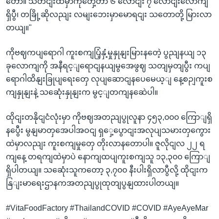
တော။ သတငျးထဲမှာကိုတှေ့တာ ၆ လောငျး ၇ လောငျးလောကျ
ရှိပွီ၊ တခြို့ဆိုလညျး လမျးဘေးမှာမောရငျး သတောတို့ မြားလာ
တယျ။"
ကိုဗဈကပျရောဂါ ကူးစကျပြံ့နှံ့မှုနှုနျးမြားနတေဲ့ ပွညျနယျ ၁၃
ခုလောကျကို အနီရင့ျရောငျနယျမွအေဖွဈ သတျမှတျပွီး ကပျ
ရောဂါထိနျးခြုပျရေးတှေ လုပျဆောငျနပေမေယ့ျ နေ့စဉျကူးစ
ကျနှုနျးနဲ့ သဆေုံးနှုနျးက မွင့ျတကျနဆေဲပါ။
ထိုငျးတနိုငျငံလုံးမှာ ကိုဗဈအတညျပွုလူနာ ၄၅၃,၀၀၀ ကြောျရှိ
နပွေီး မွနျမာတှအေပါအဝငျ ရှှေ့ပွောငျးအလုပျသမားတှကွေား
ထဲမှာလညျး ကူးစကျမှုတှေ တိုးလာနတောပါ။ ဇူလိုငျလ ၂၂ ရ
ကျနေ့ တရကျထဲမှာပဲ နောကျထပျကူးစကျသူ ၁၃,၃၀၀ ကြောျ
ရှိပါတယျ။ သဆေုံးသူကတော့ ၃,၇၀၀ နီးပါးရှိလာပွီလို့ ထိုငျးက
နြျးမာရေးဌာနကအတညျပွုထုတျပွနျထားပါတယျ။
#VitaFoodFactory #ThailandCOVID #COVID #AyeAyeMar