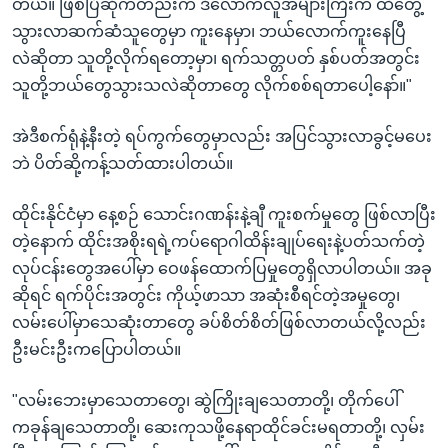
တယ်။ ဖြစ်ပြီဆိုကတည်းက ဒီလောက်လူအများကြီးက ထိတွေ့
သွားလာဆက်ဆံသူတွေမှာ ကူးနေမှာ၊ ဘယ်လောက်ကူးနေပြီ
လဲဆိုတာ သူတို့လိုက်ရတော့မှာ၊ ရက်သတ္တပတ် နှစ်ပတ်အတွင်း
သူတို့ဘယ်တွေသွားသလဲဆိုတာတွေ လိုက်စစ်ရတာပေါ့နော်။"
အဲဒီစက်ရုံနဲ့နီးတဲ့ ရပ်ကွက်တွေမှာလည်း အပြင်သွားလာခွင့်မပေး
ဘဲ ပိတ်ဆို့ကန့်သတ်ထားပါတယ်။
ထိုင်းနိုင်ငံမှာ နေ့စဉ် သောင်းဂဏန်းနဲ့ချီ ကူးစက်မှုတွေ ဖြစ်လာပြီး
တဲ့နောက် ထိုင်းအစိုးရရဲ့ကပ်ရောဂါထိန်းချုပ်ရေးနဲ့ပတ်သက်တဲ့
လုပ်ငန်းတွေအပေါ်မှာ ဝေဖန်ထောက်ပြမှုတွေရှိလာပါတယ်။ အခု
ဆိုရင် ရက်ပိုင်းအတွင်း ကိုယ့်ဖာသာ အဆုံးစီရင်တဲ့အမှုတွေ၊
လမ်းပေါ်မှာသေဆုံးတာတွေ ခပ်စိတ်စိတ်ဖြစ်လာတယ်လို့လည်း
ဦးမင်းဦးကပြောပါတယ်။
"လမ်းဘေးမှာသေတာတွေ၊ ဆွဲကြိုးချသေတာတို့၊ တိုက်ပေါ်
ကခုန်ချသေတာတို့၊ ဆေးကုသဖို့နေရာထိုင်ခင်းမရတာတို့၊ လှမ်း