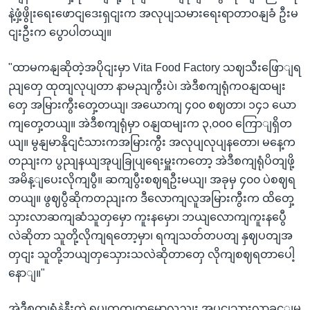
နဲ့ဖှံ့ဖွိုးရေးဖောငျဒေးရှငျးက အလုပျသမားရေးရာတာဝနျခံ ဦးမ
ငျးဦးက ပွောပါတယျ။
"ထာမကနျဆိုတဲ့အပိုငျးမှာ Vita Food Factory သဈသီးဖြောျရ
ညျတှေ ထုတျလုပျတာ နာမညျကွီးပဲ၊ အဲဒီစကျရုံကဝနျထမျး
တှေ အမြားကွီးတှေ့တယျ၊ အယောကျ ၄၀၀ စဈတာ၊ ၁၄၁ ယော
ကျတှေ့တယျ။ အဲဒီစကျရုံမှာ ဝနျထမျးက ၃,၀၀၀ ကြောျရှိတ
ယျ။ မွနျမာနိုငျငံသားကအမြားကွီး အလုပျလုပျနတော၊ မနေ့က
တညျးက ပွညျနယျအုပျခြုပျရေးမှူးကတော့ အဲဒီစကျရုံပိတျဖို့
အမိန့ျပေးလိုကျပွီ။ ဆကျပွီးစဈရဦးမယျ၊ အခုမှ ၄၀၀ ပဲစဈရ
တယျ။ ဖွဈပွီဆိုကတညျးက ဒီလောကျလူအမြားကွီးက ထိတှေ့
သှားလာဆကျဆံသူတှမှော ကူးနမှော၊ ဘယျလောကျကူးနပွေီ
လဲဆိုတာ သူတို့လိုကျရတော့မှာ၊ ရကျသတ်တပတျ နှဈပတျအ
တှငျး သူတို့ဘယျတှသှေားသလဲဆိုတာတှေ လိုကျစဈရတာပေါ့
နောျ။"
အဲဒီစကျရုံနဲ့နီးတဲ့ ရပျကှကျတှမှောလညျး အပွငျသှားလာခှင့ျမ