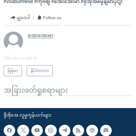
#voaburmese #ကိုဗဈ #အေးအေးမာ #ဗှီအိုအမွေနျမာပိုငျး
မျှဝေပါ
Follow us
အေးအေးမာ
This item is part of
မြန်မာ
နိုင်ငံတကာ
အခြားဖတ်ရှုစရာများ
ဗွီအိုအေ လူမှုကွန်ယက်များ