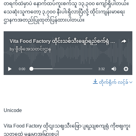
တရက်ထဲမှာပဲ နောက်ထပ်ကူးစက်သူ ၁၃,၃၀၀ ကျော်ရှိပါတယ်။
သေဆုံးသူကတော့ ၃,၇၀၀ နီးပါးရှိလာပြီလို့ ထိုင်းကျန်းမာရေး
ဌာနကအတည်ပြုထုတ်ပြန်ထားပါတယ်။
Vita Food Factory ထိုင်းသစ်သီးဖျော်ရည်စက်ရုံ ကိုဗစ်ကူးသူတွေထဲ မြန်မာအများစုပါ
by
ဗွီအိုအေသတင်းဌာန
No media source currently available
0:00
3:32
တိုက်ရိုက် လင့်ခ်
Unicode
Vita Food Factory ထိုငျးသဈသီးဖြောျရညျစကျရုံ ကိုဗဈကူး
သူတှထေဲ မွနျမာအမြားစုပါ