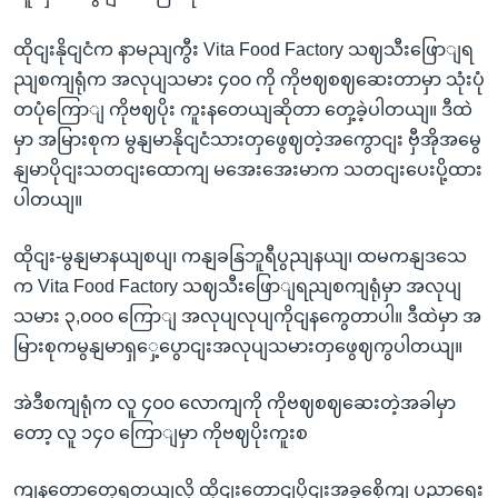
ထိုငျးနိုငျငံက နာမညျကွီး Vita Food Factory သဈသီးဖြောျရ
ညျစကျရုံက အလုပျသမား ၄၀၀ ကို ကိုဗဈစဈဆေးတာမှာ သုံးပုံ
တပုံကြောျ ကိုဗဈပိုး ကူးနတေယျဆိုတာ တှေ့ခဲ့ပါတယျ။ ဒီထဲ
မှာ အမြားစုက မွနျမာနိုငျငံသားတှဖွေဈတဲ့အကွောငျး ဗှီအိုအမွေ
နျမာပိုငျးသတငျးထောကျ မအေးအေးမာက သတငျးပေးပို့ထား
ပါတယျ။
ထိုငျး-မွနျမာနယျစပျ၊ ကနျခနြဘူရီပွညျနယျ၊ ထမကနျဒသေ
က Vita Food Factory သဈသီးဖြောျရညျစကျရုံမှာ အလုပျ
သမား ၃,၀၀၀ ကြောျ အလုပျလုပျကိုငျနကွေတာပါ။ ဒီထဲမှာ အ
မြားစုကမွနျမာရှှေ့ပွောငျးအလုပျသမားတှဖွေဈကွပါတယျ။
အဲဒီစကျရုံက လူ ၄၀၀ လောကျကို ကိုဗဈစဈဆေးတဲ့အခါမှာ
တော့ လူ ၁၄၀ ကြောျမှာ ကိုဗဈပိုးကူးစ
ကျနတောတှေ့ရတယျလို့ ထိုငျးတောငျပိုငျးအခွစေိုကျ ပညာရေး