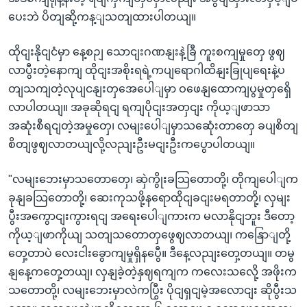
ပေးဘဲ ပိတျဆို့ကန့ျသတျထားပါတယျ။
ထိုငျးနိုငျငံမှာ နေ့စဉျ သောငျးဂဏနျးနဲ့ခြီ ကူးစကျမှုတှေ ဖွဈ
လာပွီးတဲ့နောကျ ထိုငျးအစိုးရရဲ့ကပျရောဂါထိနျးခြုပျရေးနဲ့ပ
တျသကျတဲ့လုပျငနျးတှအေပေါျမှာ ဝဖေနျထောကျပွမှုတှရှေိ
လာပါတယျ။ အခုဆိုရငျ ရကျပိုငျးအတှငျး ကိုယ့ျဖာသာ
အဆုံးစီရငျတဲ့အမှုတှေ၊ လမျးပေါျမှာသဆေုံးတာတှေ ခပျစိတျ
စိတျဖွဈလာတယျလို့လညျးဦးမငျးဦးကပွောပါတယျ။
"လမျးဘေးမှာသတောတှေ၊ ဆှဲကွိုးခသြတောတို့၊ တိုကျပေါျက
ခုနျခသြတောတို့၊ ဆေးကုသဖို့နရောထိုငျခငျးမရတာတို့၊ လှမျး
ပွီးအကွောငျးကွားရငျ အရေးပေါျကားက မလာနိုငျဘူး ဒီတော့
ကိုယ့ျဖာကိုယျ သတျသတောတှဖွေဈလာတယျ၊ ကနြောျတို့
တှေ့တာပဲ လေးငါးခွောကျမှုရှိနပွေီ။ ဒီနေ့လညျးတှေ့တယျ။ တမွ
နျနေ့ကတှေ့တယျ၊ လှနျခဲ့တဲ့နှဈရကျက ကလေးသလေို့ အဖိုးက
သတောတို့၊ လမျးဘေးမှာလဲကပြွီး ပိုငျရှငျမဲ့အလောငျး ဆိုပွီးသ