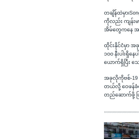
တချိန်ထဲမှာ၊Son
ကိုလည်း ကျန်း
အိမ်တွေကနေ အလ
ထိုင်းနိုင်ငံမှ
၁၀၀ နီးပါးရှိန
ယောက်ရှိပြီး သေဆ
အခုလိုကိုဗစ်-19
တယ်လို့ ဝေဖန်ခံ
တည်ဆောက်ဖို့ 
............................