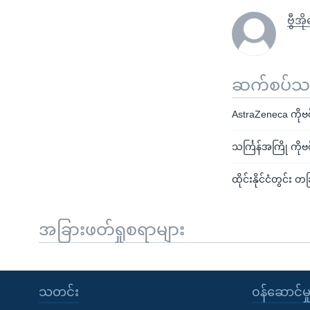
ဗွီအိ
ဆက်စပ်သတင
AstraZeneca ကိုဗစ
သင်္ကြန်အကြို ကိုဗစ
ထိုင်းနိုင်ငံတွင
အခြားဖတ်ရှုစရာများ
သတင်း
၀န်ဆောင်မှ