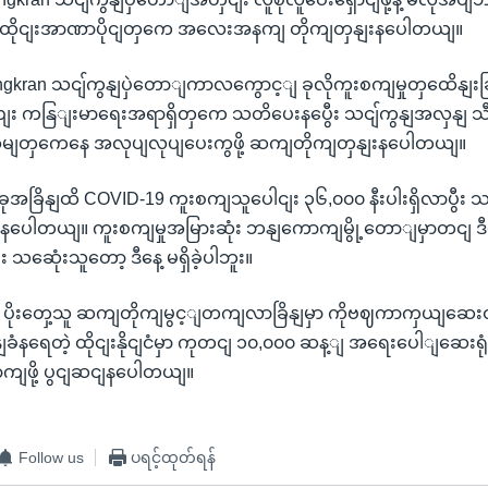
့ ထိုငျးအာဏာပိုငျတှကေ အလေးအနကျ တိုကျတှနျးနပေါတယျ။
ngkran သငျ်ကွနျပှဲတောျကာလကွောင့ျ ခုလိုကူးစကျမှုတှထေိနျးခြုပ
း ကနြျးမာရေးအရာရှိတှကေ သတိပေးနပွေီး သငျ်ကွနျအလှနျ သ
မျတှကေနေ အလုပျလုပျပေးကွဖို့ ဆကျတိုကျတှနျးနပေါတယျ။
ှာ အခုအခြိနျထိ COVID-19 ကူးစကျသူပေါငျး ၃၆,၀၀၀ နီးပါးရှိလာပွီ
ရှိနပေါတယျ။ ကူးစကျမှုအမြားဆုံး ဘနျကောကျမွို့တောျမှာတငျ ဒ
 သဆေုံးသူတော့ ဒီနေ့ မရှိခဲ့ပါဘူး။
9 ပိုးတှေ့သူ ဆကျတိုကျမွင့ျတကျလာခြိနျမှာ ကိုဗဈကာကှယျဆေးထ
နျခံနရေတဲ့ ထိုငျးနိုငျငံမှာ ကုတငျ ၁၀,၀၀၀ ဆန့ျ အရေးပေါျဆေးရု
ဖို့ ပွငျဆငျနပေါတယျ။
Follow us
ပရင့်ထုတ်ရန်