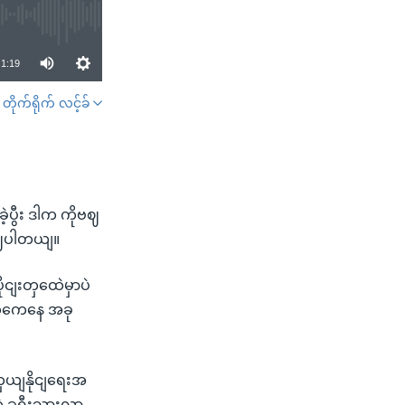
1:19
တိုက်ရိုက် လင့်ခ်
SHARE
့ပွီး ဒါက ကိုဗဈ
ွဈပါတယျ။
ုငျးတှထေဲမှာပဲ
တှကေနေ အခု
ာကှယျနိုငျရေးအ
ဲ ခရီးသှားလာ