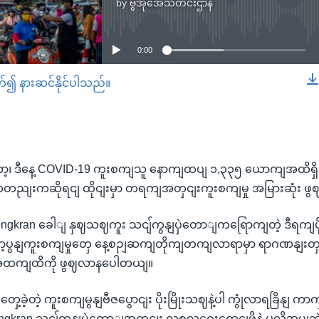
by
ဗွီအိုအေသတင်းဌာန
No media source currently available
0:00
တ်၍ နားဆင်နိုင်ပါသည်။
EMBED
ှာတော့၊ ဒီနေ့ COVID-19 ကူးစကျသူ နောကျထပျ ၁,၃၃၅ ယောကျအထိရှိခဲ
တညျးကဆိုရငျ ထိုငျးမှာ တရကျအတှငျးကူးစကျမှု အမြားဆုံး ဖ
ှာ Songkran ခေါျ နှဈသဈကူး သငျ်ကွနျပှဲတောျကရြောကျတဲ့ ဒီရကျပိ
ော့ပွနျကူးစကျမှုတှေ နေ့စဉျဆကျတိုကျတကျလာရာမှာ ရာဂဏနျး
ထကျထိကို ဖွဈလာနပေါတယျ။
တှေ့ခဲ့တဲ့ ကူးစကျမွနျဗီဇပွောငျး ပိုးမြိုးသဈနဲ့ပါ ကွုံလာရခြိနျ က
ran သငျ်ကွနျပှဲတောျအတှငျး လူစုလူဝေးရှောငျဖို့နဲ့ မလိုအပျဘ