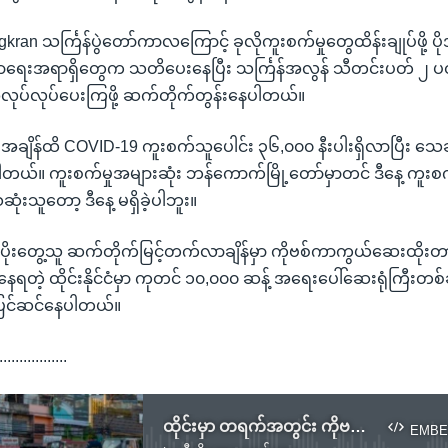
gkran သင်္ကြန်ပွဲတော်ကာလကြောင့် ခုလိုကူးစက်မှုတွေထိန်းချုပ်ဖို
မာရေးအရာရှိတွေက သတိပေးနေပြီး သင်္ကြန်အလွန် သီတင်းပတ် ၂ 
ုပ်လုပ်ပေးကြဖို့ ဆက်တိုက်တွန်းနေပါတယ်။
ာ အခုအချိန်ထိ COVID-19 ကူးစက်သူပေါင်း ၃၆,၀၀၀ နီးပါးရှိလာပြီး
ေပါတယ်။ ကူးစက်မှုအများဆုံး ဘန်ကောက်မြို့တော်မှာတင် ဒီနေ့ ကူး
ုံးသူတော့ ဒီနေ့ မရှိခဲ့ပါဘူး။
 ပိုးတွေ့သူ ဆက်တိုက်မြင့်တက်လာချိန်မှာ ကိုဗစ်ကာကွယ်ဆေးထိုးတာ
နေရတဲ့ ထိုင်းနိုင်ငံမှာ ကုတင် ၁၀,၀၀၀ ဆန့် အရေးပေါ်ဆေးရုံကြီးတစ်ခ
ပြင်ဆင်နေပါတယ်။
.................
ထိုင်းမှာ တရက်အတွင်း ကိုဗစ်ကူးစက်သူ ၁,၃၀၀ ကျော်ရှိ
EMBE