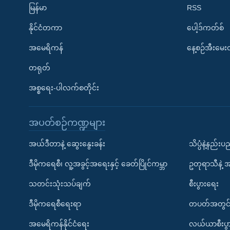
မြန်မာ
RSS
နိုင်ငံတကာ
ပေါ့ဒ်ကတ်စ်
အမေရိကန်
နေ့စဉ်အီးမေ
တရုတ်
အစ္စရေး-ပါလက်စတိုင်း
အပတ်စဉ်ကဏ္ဍများ
အယ်ဒီတာနဲ့ ဆွေးနွေးခန်း
သိပ္ပံနဲ့နည်း
ဒီမိုကရေစီ၊ လူ့အခွင့်အရေးနှင့် ခေတ်ပြိုင်ကမ္ဘာ
ဥတုရာသီနဲ့ 
သတင်းသုံးသပ်ချက်
စီးပွားရေး
ဒီမိုကရေစီရေးရာ
တပတ်အတွင်
အမေရိကန်နိုင်ငံရေး
လယ်ယာစီးပွ