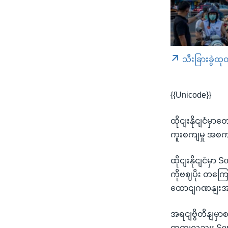
သီးခြားခွဲထု
{{Unicode}}
ထိုငျးနိုငျငံမ
ကူးစကျမှု အစက
ထိုငျးနိုငျငံမ
ကိုဗဈပိုး တကြ
ထောငျဂဏနျးအ
အရငျဗွိတိနျမှာစ
တှကျလညျး Songk