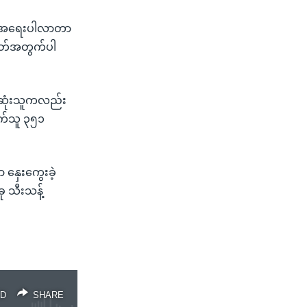
့ ပိုအရေးပါလာတာ
ပတ်အတွက်ပါ
 သေဆုံးသူကလည်း
စက်သူ ၃၅၁
 နှေးကွေးခဲ့
ု သီးသန့်
D
SHARE