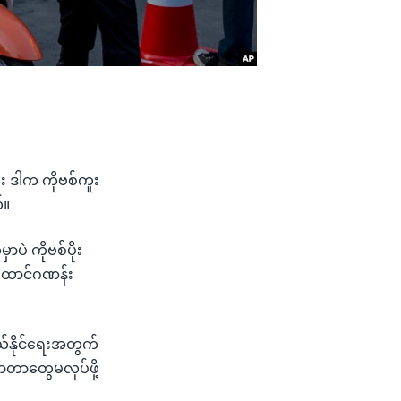
ီး ဒါက ကိုဗစ်ကူး
်။
ှာပဲ ကိုဗစ်ပိုး
ထောင်ဂဏန်း
ွယ်နိုင်ရေးအတွက်
လာတာတွေမလုပ်ဖို့