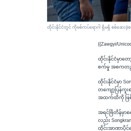
ထိုင်းနိုင်ငံတွင် ကိုဗစ်ကပ်ရောဂါ ရှိမရှိ စစ်ဆေးခ
{{Zawgyi/Unico
ထိုင်းနိုင်ငံမှ
စက်မှု အစကတည်း
ထိုင်းနိုင်ငံမှာ 
တကျော့ပြန်ကူး
အထက်ထိကို ဖြ
အရင်ဗြိတိန်မှာစတ
လည်း Songkran သ
ထိုင်းအာဏာပို