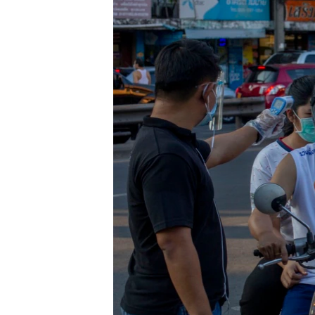
သုတပဒေသာ အင်္ဂလိပ်စာ
အ
ညွန်း
စာမျက်နှာ
သို့
ကျော်
ကြည့်
ရန်
ရှာဖွေ
ရန်
နေရာ
သို့
ကျော်
ရန်