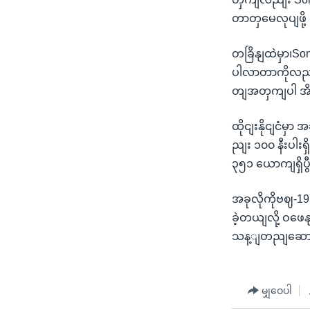
တာတှမေလုပျဖို
တခြိနျထဲမှာ၊So
ပါလာတာကိုလညျ
တျအတှကျပါ အိ
ထိုငျးနိုငျငံမ
ညျး ၁၀၀ နီးပါး
၃၅၁ ယောကျရှိပွီး
အခုလိုကိုဗဈ-1
ခဲ့တယျလို့ ဝဖေ
သန့ျတညျဆောကျ
မျှဝေပါ