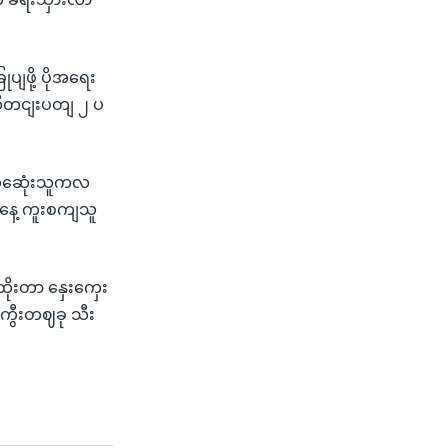
ျဖို့ ပိုအရေး
ီတငျးပတျ ၂ ပ
း သဆေုံးသူကလ
ီနေ့ ကူးစကျသူ
ိုးတာ နှေးကှေး
ံကွီးတဈခု သီး