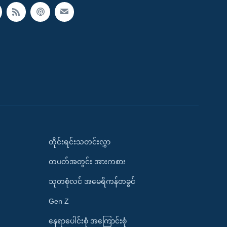
တိုင်းရင်းသတင်းလွှာ
တပတ်အတွင်း အားကစား
သုတစုံလင် အမေရိကန်တခွင်
Gen Z
နေရာပေါင်းစုံ အကြောင်းစုံ