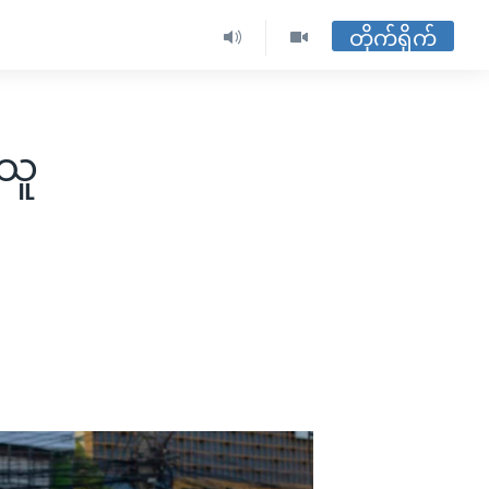
တိုက်ရိုက်
်သူ