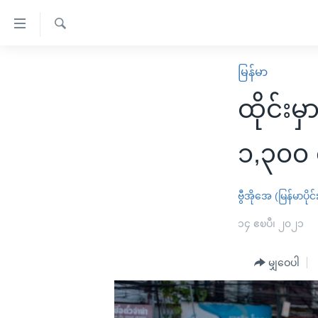
သုံး
ရ
ရှာဖွေ
လွယ်ကူ
မူလစာမျက်နှာ
မြန်မာ
ရ
စေ
မြန်မာ
လာ
ထိုင်း
သည့်
ဒ်
ကမ္ဘာ့သတင်းများ
Link
ဗွီဒီယို
နိုင်ငံတကာ
၁,၃၀၀ က
များ
သတင်းလွတ်လပ်ခွင့်
အမေရိကန်
ပင်မ
ရပ်ဝန်းတခု လမ်းတခု အလွန်
တရုတ်
ဗွီအိုအေ (မြန်မာပိုင်
အကြောင်းအရာ
အင်္ဂလိပ်စာလေ့လာမယ်
အစ္စရေး-ပါလက်စတိုင်း
၁၄ ဧၿပီ၊ ၂၀၂၁
သို့
အပတ်စဉ်ကဏ္ဍများ
အမေရိကန်သုံးအီဒီယံ
ကျော်
မျှဝေပါ
ကြည့်
ရေဒီယိုနှင့်ရုပ်သံ အချက်အလက်များ
မကြေးမုံရဲ့ အင်္ဂလိပ်စာ
ရေဒီယို
ရန်
ရေဒီယို/တီဗွီအစီအစဉ်
ရုပ်ရှင်ထဲက အင်္ဂလိပ်စာ
တီဗွီ
ပင်မ