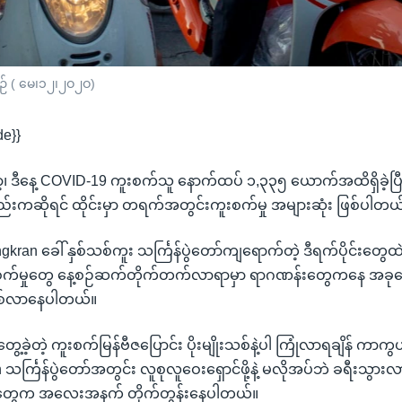
ဲ့စဉ် ( မေ၊၁၂၊၂ဝ၂ဝ)
de}}
ာတော့၊ ဒီနေ့ COVID-19 ကူးစက်သူ နောက်ထပ် ၁,၃၃၅ ယောက်အထိရှိခဲ့ပြ
ကဆိုရင် ထိုင်းမှာ တရက်အတွင်းကူးစက်မှု အများဆုံး ဖြစ်ပါတယ
Songkran ခေါ် နှစ်သစ်ကူး သင်္ကြန်ပွဲတော်ကျရောက်တဲ့ ဒီရက်ပိုင်းတွေထဲမ
စက်မှုတွေ နေ့စဉ်ဆက်တိုက်တက်လာရာမှာ ရာဂဏန်းတွေကနေ အခု
စ်လာနေပါတယ်။
ွေ့ခဲ့တဲ့ ကူးစက်မြန်ဗီဇပြောင်း ပိုးမျိုးသစ်နဲ့ပါ ကြုံလာရချိန် ကာက
င်္ကြန်ပွဲတော်အတွင်း လူစုလူဝေးရှောင်ဖို့နဲ့ မလိုအပ်ဘဲ ခရီးသွား
င်တွေက အလေးအနက် တိုက်တွန်းနေပါတယ်။