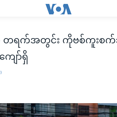
မှာ တရက်အတွင်း ကိုဗစ်ကူးစက
ျော်ရှိ
း)