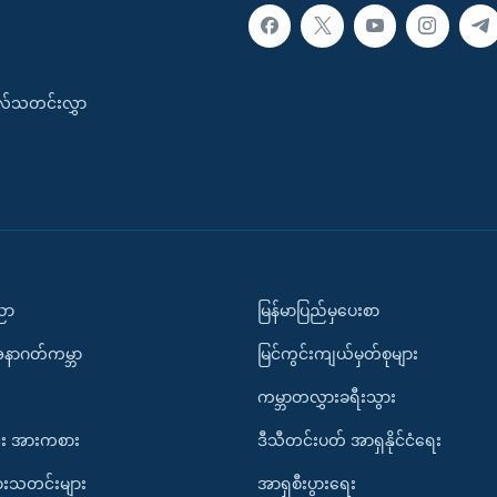
းလ်သတင်းလွှာ
ပညာ
မြန်မာပြည်မှပေးစာ
အနာဂတ်ကမ္ဘာ
မြင်ကွင်းကျယ်မှတ်စုများ
ကမ္ဘာတလွှားခရီးသွား
း အားကစား
ဒီသီတင်းပတ် အာရှနိုင်ငံရေး
ားသတင်းများ
အာရှစီးပွားရေး