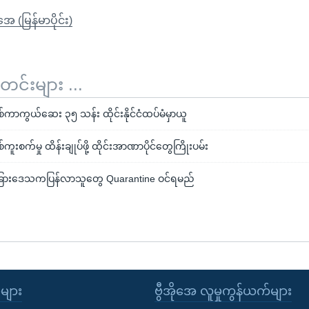
ုအေ (မြန်မာပိုင်း)
်းများ ...
်ကာကွယ်ဆေး ၃၅ သန်း ထိုင်းနိုင်ငံထပ်မံမှာယူ
်ကူးစက်မှု ထိန်းချုပ်ဖို့ ထိုင်းအာဏာပိုင်တွေကြိုးပမ်း
်း တခြားဒေသကပြန်လာသူတွေ Quarantine ဝင်ရမည်
ုများ
ဗွီအိုအေ လူမှုကွန်ယက်များ