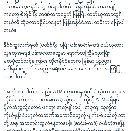
သတင်းတွေလည်း ထွက်နေပါတယ်။ မြန်မာနိုင်ငံသားတချို့
ကတော့ စိုးရိမ်ပြီး ဘဏ်ထဲကငွေကို ပြန်ပြီး ထုတ်ယူတာတွေရှိ
တယ်လို့ ဆုံခလာခရိုင်မှာနေတဲ့ မြန်မာနိုင်ငံသား တဦးက ပြောပါ
တယ်။
နိုင်ငံကူးလက်မှတ် (ပတ်စ်ပို့) ပြပြီး ဖုန်းဆင်းမ်ကဒ် ဝယ်ယူထား
သူတွေအနေနဲ့ ဖုန်းစင်တာတွေမှာ နောက်တကြိမ်သွားပြီး
မှတ်ပုံတင်သင့်ကြောင်း ထိုင်းနိုင်ငံရောက် မြန်မာပြည်ဖွား
ဂေါ်ရခါးလူငယ် အစည်းအရုံးဝင် မလေးလေးဝင်းက အကြံပြု
ထားပါတယ်။
"အရင်တခေါက်ကလည်း ATM တွေကနေ ပိုက်ဆံလွှဲတာတွေလေ
ထိုင်းဘတ် (အထောက်အထား) သို့မဟုတ် ကိုယ့် ATM မရှိရင်
ပိုက်ဆံလွှဲလို့တောင် မရဘူး အဲလိုမျိုးပေါ့။ အခုကျ သူတို့က
ကိုယ့်ဖုန်းနဲ့မဟုတ်တဲ့ဘဏ်အကောင့်တွေကို ဖျက်ပစ်မယ်တို့ ဘာ
တို့ အခု အဲသတင်းထွက်နေတာပေါ့။ (ဆင်းမ်ကဒ်) ဝယ်တဲ့အချိန်