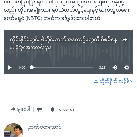
စတင်မှာဖြစ်ပြီး ရက်ပေါင်း ၁၂၀ အတွင်းမှာ အပြီးသတ်နိုင်ဖို့
လည်း ထိုင်းအမျိုးသား ရုပ်သံထုတ်လွှင့်ရေးနှင့် ဆက်သွယ်ရေး
ကော်မရှင် (NBTC) ဘက်က ခန့်မှန်းထားပါတယ်။
ထိုင်းနိုင်ငံတွင်း မိုဘိုင်းဘဏ်အကောင့်တွေကို စိစစ်နေ
by
ဗွီအိုအေသတင်းဌာန
No media source currently available
0:00
3:15
တိုက်ရိုက် လင့်ခ်
မျှဝေပါ
Follow us
ဉာဏ်ဝင်းအောင်