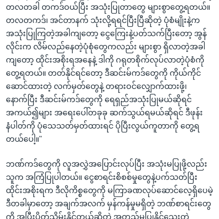
တလတခါ တကဒ်ဝယ်ပြီး အသုံးပြုတာတွေ များစွာတွေ့ရတယ်။
တလတကဒ်၊ အင်တာနက် သုံးလို့ရရင်ပြီးပြီဆိုတဲ့ ပုံစံမျိုးနဲ့က
အသုံးပြုကြတဲ့အခါကျတော့ ငွေကြေးနဲ့ပတ်သက်ပြီးတော့ အွန်
လိုင်းက လိမ်လည်နေတဲ့ပုံစုံတွေကလည်း များစွာ ရှိလာတဲ့အခါ
ကျတော့ ထိုင်းအစိုးရအနေနဲ့ ဒါကို ဂရုတစိုက်လုပ်လာတဲ့ပုံစံကို
တွေ့ရတယ်။ တတ်နိုင်ရင်တော့ ဒီဆင်းမ်ကဒ်တွေကို ကိုယ်ကိုင်
ဆောင်ထားတဲ့ လက်မှတ်တွေနဲ့ တရားဝင်လျှောက်ထားဖို့၊
နောက်ပြီး ဒီဆင်းမ်ကဒ်တွေကို ရေရှည်အသုံးပြုမယ်ဆိုရင်
အကယ်၍များ အရေးပေါ်တခုခု ဆက်သွယ်ရမယ်ဆိုရင် ဒီဖုန်း
နံပါတ်ကို ပုံသေသတ်မှတ်ထားရင် ပိုပြီးလွယ်ကူတာကို တွေ့ရ
တယ်ပေါ့။"
ဘဏ်ကဒ်တွေကို လူအလွှဲအပြောင်းလုပ်ပြီး အသုံးမပြုဖို့လည်း
သူက အကြံပြုပါတယ်။ ငွေစာရင်းစိစစ်မှုတွေနဲ့ပက်သတ်ပြီး
ထိုင်းအစိုးရက ဒီလိုကိစ္စတွေကို မကြာခဏလုပ်ဆောင်လေ့ရှိပေမဲ့
ဒီတခါမှာတော့ အချက်အလက် မှန်ကန်မှုမရှိတဲ့ ဘဏ်စာရင်းတွေ
ကို အပြီးပိတ်သိမ်းနိုင်တယ်ဆိုတဲ့ အတည်မပြုနိုင်သေးတဲ့