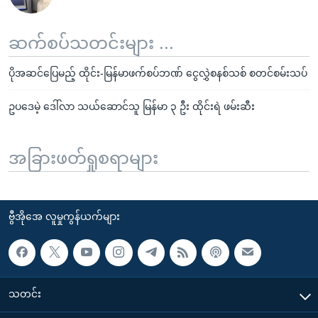
ဆက်စပ်သတင်းများ ...
ပိုအဆင်ပြေမည့် ထိုင်း-မြန်မာဖက်စပ်ဘဏ် ငွေလွှဲစနစ်သစ် စတင်စမ်းသပ်
ဥပဒေမဲ့ ဒေါ်လာ သယ်ဆောင်သူ မြန်မာ ၃ ဦး ထိုင်းရဲ ဖမ်းဆီး
အခြားဖတ်ရှုစရာများ
ဗွီအိုအေ လူမှုကွန်ယက်များ
သတင်း