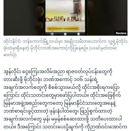
အ
သုတပဒေသာ အင်္ဂလိပ်စာ
ညွန်း
Learning English
စာမျက်နှာ
သို့
ဗွီအိုအေ လူမှုကွန်ယက်များ
ကျော်
ကြည့်
ထိုင်းနိုင်ငံ၊ ဘန်ကောက်မြို့လယ်မှာ အမျိုးသမီးတယောက်က သူ့ရဲ့မိုဘိုင်း
ဖုံးထဲမှာရှိနေတဲ့ မိုဘိုင်းဘဏ်အကောင့်ကိုပြနေစဥ်။ (ယခင်မှတ်တမ်း
ရန်
ဘာသာစကားများ
ဓာတ်ပုံ)
ရှာဖွေ
ရန်
အွန်လိုင်း ငွေကြေးအလိမ်အညာ ရာဇဝတ်လုပ်ငန်းတွေကို
နေရာ
တားဆီးဖို့ မိုဘိုင်းဖုံး ဘဏ်အကောင့် ၁၀၆ သန်းရဲ့
သို့
အချက်အလက်တွေကို စိစစ်သွားမယ်လို့ ထိုင်းအစိုးရကပြော
ကျော်
ကြောင်း ထိုင်းသတင်းတွေမှာဖော်ပြပါတယ်။ ထိုင်းအခြေစိုက်
ရန်
မြန်မာအဖွဲ့အစည်းတွေကတော့ မြန်မာနိုင်ငံသားတွေအနေနဲ့
ဘဏ်စာရင်းဖွင့်ထားတဲ့ ဖုန်းနံပါတ်တွေ၊ ဖြည့်စွက်ထားတဲ့
အချက်အလက်တွေ မှန်၊ မမှန်စစ်ဆေးထားဖို့ သတိပေးထားပါ
တယ်။ ဒီအကြောင်း သတင်းပေးပို့ချက်ကို ကိုဉာဏ်ဝင်းအောင်က