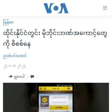
သုံး
ရ
လွယ်ကူ
မြန်မာ
မူလစာမျက်နှာ
စေ
ထိုင်းနိုင်ငံတွင်း မိုဘိုင်းဘဏ်အကောင့်တွေ
မြန်မာ
သည့်
ကို စိစစ်နေ
ကမ္ဘာ့သတင်းများ
Link
ဗွီဒီယို
နိုင်ငံတကာ
ဉာဏ်ဝင်းအောင်
များ
သတင်းလွတ်လပ်ခွင့်
အမေရိကန်
၂၃ ေမ၊ ၂၀၂၄
ပင်မ
ရပ်ဝန်းတခု လမ်းတခု အလွန်
တရုတ်
အကြောင်းအရာ
မျှဝေပါ
သို့
အင်္ဂလိပ်စာလေ့လာမယ်
အစ္စရေး-ပါလက်စတိုင်း
ကျော်
အပတ်စဉ်ကဏ္ဍများ
အမေရိကန်သုံးအီဒီယံ
ကြည့်
ရေဒီယိုနှင့်ရုပ်သံ အချက်အလက်များ
မကြေးမုံရဲ့ အင်္ဂလိပ်စာ
ရေဒီယို
ရန်
ပင်မ
ရေဒီယို/တီဗွီအစီအစဉ်
ရုပ်ရှင်ထဲက အင်္ဂလိပ်စာ
တီဗွီ