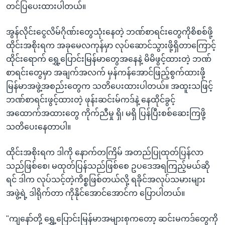
တင်ပြပေးထားပါတယ်။
အွန်လိုင်းငွေလိမ်ဂိုဏ်းတွေသုံးနေတဲ့ ဘဏ်စာရင်းတွေကိုစိစစ်ဖို့
ထိုင်းအစိုးရက အခုမေလကုန်မှာ လုပ်ဆောင်သွားဖို့ရှိတာကြောင့်
ထိုင်းရောက် ရွှေ့ပြောင်းမြန်မာတွေအနေနဲ့ မိမိဖွင့်ထားတဲ့ ဘဏ်
စာရင်းတွေမှာ အချက်အလက် မှန်ကန်အောင်ဖြည့်စွက်ထားဖို့
မြန်မာအဖွဲ့အစည်းတွေက သတိပေးထားပါတယ်။ အထူးသဖြင့်
ဘဏ်စာရင်းဖွင့်ထားတဲ့ ဖုန်းဆင်းမ်ကဒ်နဲ့ နေထိုင်ခွင့်
အထောက်အထားတွေ ကိုက်ညီမှု ရှိ၊ မရှိ ပြန်ပြီးစစ်ဆေးကြဖို့
သတိပေးနေတာပါ။
ထိုင်းအစိုးရက ဒါကို နောက်တကြိမ် အတည်ပြုထုတ်ပြန်လာ
သည်ဖြစ်စေ၊ မထုတ်ပြန်သည်ဖြစ်စေ ဥပဒေအရကြည့်မယ်ဆို
ရင် ဒါက လုပ်သင့်တဲ့ကိစ္စဖြစ်တယ်လို့ ရခိုင်အလုပ်သမားများ
အဖွဲ့ရဲ့ ဒါရိုက်တာ ကိုနိုင်အောင်အောင်က ပြောပါတယ်။
"ကျနော်တို့ ရွှေ့ပြောင်းမြန်မာအများစုကတော့ ဆင်းမကဒ်တွေကို