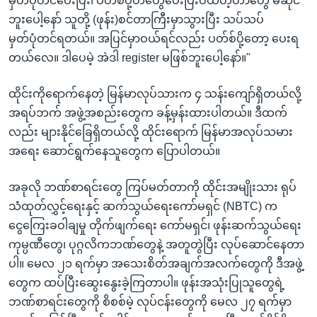
မှတ်ပုံတင်ပေးပြီး၊ ပတ်စ်ပို့တ်တွေပေးပြီးဝယ်တဲ့ဟာတွေ မဆိုင်
ဘူးပေါ့နော် သူတို့ (ဖုန်း)စင်တာကြီးမှာသွားပြီး သပ်သပ်
မှတ်ပုံတင်ရတယ်။ အပြင်မှာဝယ်ရင်လည်း ပတ်စ်ပို့တော့ ပေးရ
တယ်လေ။ ဒါပေမဲ့ အဲဒါ register မဖြစ်ဘူးပေါ့နော်။"
ထိုင်းကိုရောက်နေတဲ့ မြန်မာလုပ်သားက ၄ သန်းကျော်ရှိတယ်လို့
အရပ်ဘက် အဖွဲ့အစည်းတွေက ခန့်မှန်းထားပါတယ်။ ဒီထက်
လည်း များနိုင်ခြေရှိတယ်လို့ ထိုင်းရောက် မြန်မာအလုပ်သမား
အရေး ဆောင်ရွက်နေသူတွေက ပြောပါတယ်။
အခုလို ဘဏ်စာရင်းတွေ ကြပ်မတ်တာကို ထိုင်းအမျိုးသား ရုပ်
သံထုတ်လွှင့်ရေးနှင့် ဆက်သွယ်ရေးကော်မရှင် (NBTC) က
ငွေကြေးခဝါချမှု တိုက်ဖျက်ရေး ကော်မရှင်၊ ဖုန်းဆက်သွယ်ရေး
ကုမ္ပဏီတွေ၊ ပုဂ္ဂလိကဘဏ်တွေနဲ့ အတူတွဲပြီး လုပ်ဆောင်နေတာ
ပါ။ မေလ ၂၁ ရက်မှာ အသေးစိတ်အချက်အလက်တွေကို ဒီအဖွဲ့
တွေက ထပ်ပြီးဆွေးနွေးခဲ့ကြတာပါ။ ဖုန်းအသုံးပြုသူတွေရဲ့
ဘဏ်စာရင်းတွေကို စိစစ်မဲ့ လုပ်ငန်းတွေကို မေလ ၂၇ ရက်မှာ