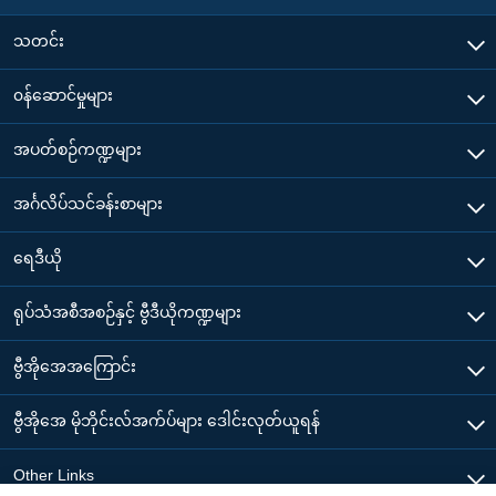
သတင်း
၀န်ဆောင်မှုများ
အပတ်စဉ်ကဏ္ဍများ
အင်္ဂလိပ်သင်ခန်းစာများ
ရေဒီယို
ရုပ်သံအစီအစဉ်နှင့် ဗွီဒီယိုကဏ္ဍများ
ဗွီအိုအေအကြောင်း
ဗွီအိုအေ မိုဘိုင်းလ်အက်ပ်များ ဒေါင်းလုတ်ယူရန်
Other Links