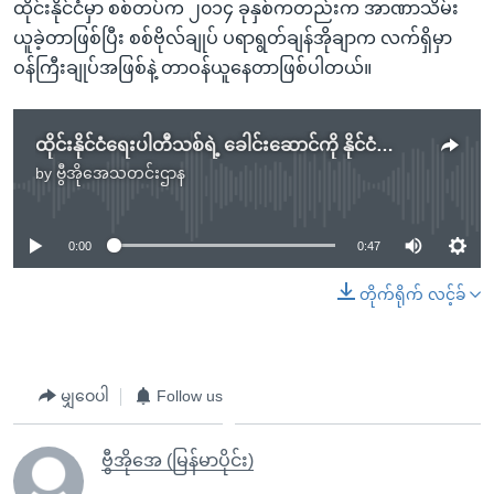
ထိုင်းနိုင်ငံမှာ စစ်တပ်က ၂၀၁၄ ခုနှစ်ကတည်းက အာဏာသိမ်း
ယူခဲ့တာဖြစ်ပြီး စစ်ဗိုလ်ချုပ် ပရာရွတ်ချန်အိုချာက လက်ရှိမှာ
ဝန်ကြီးချုပ်အဖြစ်နဲ့ တာဝန်ယူနေတာဖြစ်ပါတယ်။
ထိုင်းနိုင်ငံရေးပါတီသစ်ရဲ့ ခေါင်းဆောင်ကို နိုင်ငံတော်ပုန်ကန်ရန် ကြံစည်မှုနဲ့ စွဲချက်တင်
by
ဗွီအိုအေသတင်းဌာန
No media source currently available
0:00
0:47
တိုက်ရိုက် လင့်ခ်
မျှဝေပါ
Follow us
ဗွီအိုအေ (မြန်မာပိုင်း)