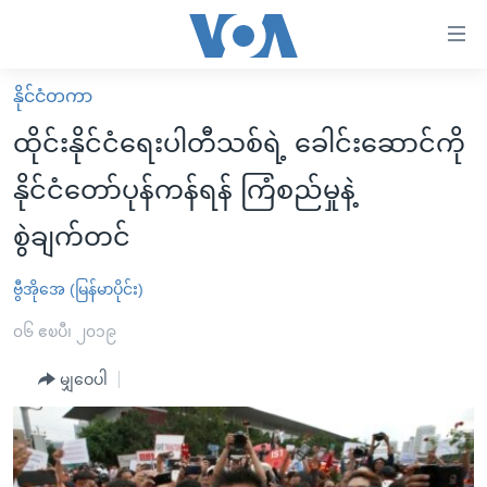
သုံး
ရ
လွယ်ကူ
နိုင်ငံတကာ
မူလစာမျက်နှာ
စေ
ထိုင်းနိုင်ငံရေးပါတီသစ်ရဲ့ ခေါင်းဆောင်ကို
မြန်မာ
သည့်
နိုင်ငံတော်ပုန်ကန်ရန် ကြံစည်မှုနဲ့
ကမ္ဘာ့သတင်းများ
Link
စွဲချက်တင်
ဗွီဒီယို
နိုင်ငံတကာ
များ
သတင်းလွတ်လပ်ခွင့်
အမေရိကန်
ပင်မ
ဗွီအိုအေ (မြန်မာပိုင်း)
ရပ်ဝန်းတခု လမ်းတခု အလွန်
တရုတ်
အကြောင်းအရာ
၀၆ ဧၿပီ၊ ၂၀၁၉
သို့
အင်္ဂလိပ်စာလေ့လာမယ်
အစ္စရေး-ပါလက်စတိုင်း
ကျော်
မျှဝေပါ
အပတ်စဉ်ကဏ္ဍများ
အမေရိကန်သုံးအီဒီယံ
ကြည့်
ရေဒီယိုနှင့်ရုပ်သံ အချက်အလက်များ
မကြေးမုံရဲ့ အင်္ဂလိပ်စာ
ရေဒီယို
ရန်
ပင်မ
ရေဒီယို/တီဗွီအစီအစဉ်
ရုပ်ရှင်ထဲက အင်္ဂလိပ်စာ
တီဗွီ