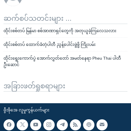
ဆက်စပ်သတင်းများ ...
ထိုင်းစစ်တပ် မြန်မာ စစ်အာဏာရှင်တွေကို အတုယူခဲ့ကြလေသလား
ထိုင်းစစ်တပ် ထောက်ခံတဲ့ပါတီ ညွန့်ပေါင်းဖွဲ့ဖို့ ကြိုးပမ်း
ထိုင်းရွေးကောက်ပွဲ အောက်လွှတ်တော် အမတ်နေရာ Pheu Thai ပါတီ
ဦးဆောင်
အခြားဖတ်ရှုစရာများ
ဗွီအိုအေ လူမှုကွန်ယက်များ