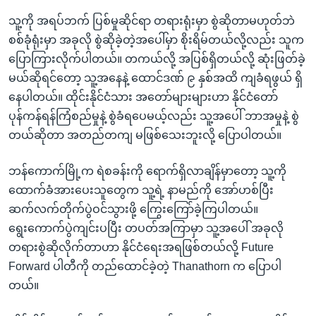
သူ့ကို အရပ်ဘက် ပြစ်မှုဆိုင်ရာ တရားရုံးမှာ စွဲဆိုတာမဟုတ်ဘဲ
စစ်ခုံရုံးမှာ အခုလို စွဲဆိုခဲ့တဲ့အပေါ်မှာ စိုးရိမ်တယ်လို့လည်း သူက
ပြောကြားလိုက်ပါတယ်။ တကယ်လို့ အပြစ်ရှိတယ်လို့ ဆုံးဖြတ်ခဲ့
မယ်ဆိုရင်တော့ သူ့အနေနဲ့ ထောင်ဒဏ် ၉ နှစ်အထိ ကျခံရဖွယ် ရှိ
နေပါတယ်။ ထိုင်းနိုင်ငံသား အတော်များများဟာ နိုင်ငံတော်
ပုန်ကန်ရန်ကြံစည်မှုနဲ့ စွဲခံရပေမယ့်လည်း သူ့အပေါ် ဘာအမှုနဲ့ စွဲ
တယ်ဆိုတာ အတည်တကျ မဖြစ်သေးဘူးလို့ ပြောပါတယ်။
ဘန်ကောက်မြို့က ရဲစခန်းကို ရောက်ရှိလာချိန်မှာတော့ သူ့ကို
ထောက်ခံအားပေးသူတွေက သူ့ရဲ့ နာမည်ကို အော်ဟစ်ပြီး
ဆက်လက်တိုက်ပွဲဝင်သွားဖို့ ကြွေးကြော်ခဲ့ကြပါတယ်။
ရွေးကောက်ပွဲကျင်းပပြီး တပတ်အကြာမှာ သူ့အပေါ် အခုလို
တရားစွဲဆိုလိုက်တာဟာ နိုင်ငံရေးအရဖြစ်တယ်လို့ Future
Forward ပါတီကို တည်ထောင်ခဲ့တဲ့ Thanathorn က ပြောပါ
တယ်။