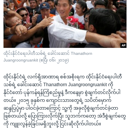
အ
သုတပဒေသာ အင်္ဂလိပ်စာ
ညွန်း
Learning English
စာမျက်နှာ
သို့
ဗွီအိုအေ လူမှုကွန်ယက်များ
ကျော်
ကြည့်
ရန်
ဘာသာစကားများ
ထိုင်းနိုင်ငံရေးပါတီသစ်ရဲ့ ခေါင်းဆောင် Thanathorn
ရှာဖွေ
Juangroongruankit (ဧပြီ၊ ၀၆၊ ၂၀၁၉)
ရန်
နေရာ
ထိုင်းနိုင်ငံရဲ့ လက်ရှိအာဏာရ စစ်အစိုးရက ထိုင်းနိုင်ငံရေးပါတီ
သို့
သစ်ရဲ့ ခေါင်းဆောင် Thanathorn Juangroongruankit ကို
ကျော်
နိုင်ငံတော် ပုန်ကန်ရန်ကြံစည်မှုနဲ့ ဒီကနေ့မှာ စွဲချက်တင်လိုက်ပါ
ရန်
တယ်။ ၂၀၁၅ ခုနှစ်က ကျောင်းသားတွေရဲ့ သပိတ်မှောက်
ဆန္ဒပြပွဲမှာ ပါဝင်ခဲ့တာကြောင့် သူ့ကို အခုလိုစွဲချက်တင်ခဲ့တာ
ဖြစ်တယ်လို့ ပြောကြားလိုက်ပြီး သူဘက်ကတော့ အဲဒီစွဲချက်တွေ
ကို ကျူးလွန်ခဲ့ခြင်းမရှိဘူးလို့ ငြင်းဆိုလိုက်ပါတယ်။