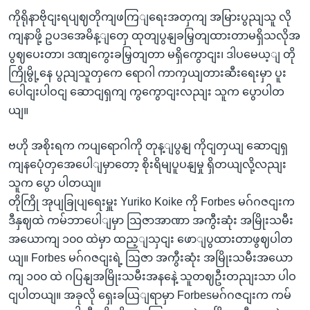
ကိုရိုနာဗိုငျးရပျဈတိုကျဖကြျရေးအတှကျ အမြားပွညျသူ လို
ကျနာဖို့ ဥပဒအေမိန့ျတှေ ထုတျပွနျခမြှတျထားတာမရှိသလိုအ
ပွဈပေးတာ၊ ဒဏျကွေးခမြှတျတာ မရှိကွောငျး၊ ဒါပမေယ့ျ တို
ကြိုမွို့နေ ပွညျသူတှကေ ရောဂါ ကာကှယျတားဆီးရေးမှာ ပူး
ပေါငျးပါဝငျ ဆောငျရှကျ ကွကွောငျးလညျး သူက ပွောပါတ
ယျ။
ဗဟို အစိုးရက ကပျရောဂါကို တုန့ျပွနျ ကိုငျတှယျ ဆောငျရှ
ကျနပေုံတှအေပေါျမှာတော့ စိုးရိမျပူပနျမှု ရှိတယျလို့လညျး
သူက ပွော ပါတယျ။
တိုကြို အုပျခြုပျရေးမှူး Yuriko Koike ကို Forbes မဂ်ဂဇငျးက
ဒီနှဈထဲ ကမ်ဘာပေါျမှာ ဩဇာအာဏာ အကွီးဆုံး အမြိုးသမီး
အယောကျ ၁၀၀ ထဲမှာ ထည့ျသှငျး ဖောျပွထားတာဖွဈပါတ
ယျ။ Forbes မဂ်ဂဇငျးရဲ့ ဩဇာ အကွီးဆုံး အမြိုးသမီးအယော
ကျ ၁၀၀ ထဲ ဂပြနျအမြိုးသမီးအနနေဲ့ သူတဈဦးတညျးသာ ပါဝ
ငျပါတယျ။ အခုလို ရှေးခယြျရာမှာ Forbesမဂ်ဂဇငျးက ကမ်