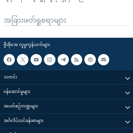
အခြားဖတ်ရှုစရာများ
ဗွီအိုအေ လူမှုကွန်ယက်များ
သတင်း
၀န်ဆောင်မှုများ
အပတ်စဉ်ကဏ္ဍများ
အင်္ဂလိပ်သင်ခန်းစာများ