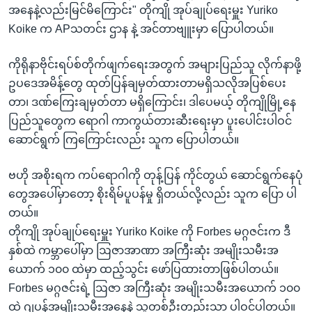
အနေနဲ့လည်းမြင်မိကြောင်း" တိုကျို အုပ်ချုပ်ရေးမှူး Yuriko
Koike က APသတင်း ဌာန နဲ့ အင်တာဗျူးမှာ ပြောပါတယ်။
ကိုရိုနာဗိုင်းရပ်စ်တိုက်ဖျက်ရေးအတွက် အများပြည်သူ လိုက်နာဖို့
ဥပဒေအမိန့်တွေ ထုတ်ပြန်ချမှတ်ထားတာမရှိသလိုအပြစ်ပေး
တာ၊ ဒဏ်ကြေးချမှတ်တာ မရှိကြောင်း၊ ဒါပေမယ့် တိုကျိုမြို့နေ
ပြည်သူတွေက ရောဂါ ကာကွယ်တားဆီးရေးမှာ ပူးပေါင်းပါဝင်
ဆောင်ရွက် ကြကြောင်းလည်း သူက ပြောပါတယ်။
ဗဟို အစိုးရက ကပ်ရောဂါကို တုန့်ပြန် ကိုင်တွယ် ဆောင်ရွက်နေပုံ
တွေအပေါ်မှာတော့ စိုးရိမ်ပူပန်မှု ရှိတယ်လို့လည်း သူက ပြော ပါ
တယ်။
တိုကျို အုပ်ချုပ်ရေးမှူး Yuriko Koike ကို Forbes မဂ္ဂဇင်းက ဒီ
နှစ်ထဲ ကမ္ဘာပေါ်မှာ ဩဇာအာဏာ အကြီးဆုံး အမျိုးသမီးအ
ယောက် ၁၀၀ ထဲမှာ ထည့်သွင်း ဖော်ပြထားတာဖြစ်ပါတယ်။
Forbes မဂ္ဂဇင်းရဲ့ ဩဇာ အကြီးဆုံး အမျိုးသမီးအယောက် ၁၀၀
ထဲ ဂျပန်အမျိုးသမီးအနေနဲ့ သူတစ်ဦးတည်းသာ ပါဝင်ပါတယ်။