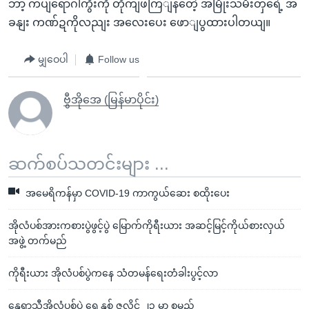
ဘာ့ ကပျရောဂါကွီးကို တိုကျဖကြျနတေဲ့ အမြိုးသမီးတှရေဲ့ အ
ခနျး ကဏ်ဍကိုလညျး အလေးပေး ဖောျပွထားပါတယျ။
မျှဝေပါ
Follow us
ဗွီအိုအေ (မြန်မာပိုင်း)
ဆက်စပ်သတင်းများ ...
အမေရိကန်မှာ COVID-19 ကာကွယ်ဆေး စထိုးပေး
အိုလံပစ်အားကစားပွဲဖွင့်ပွဲ မြောက်ကိုရီးယား အဆင့်မြင့်ကိုယ်စားလှယ်
အဖွဲ့ တက်မည်
ကိုရီးယား အိုလံပစ်ပွဲကနေ သံတမန်ရေးတံခါးပွင့်လာ
နွေရာသီအိုလံပစ်ပွဲ ရှေ့နှစ် ဇူလိုင် ၂၃ မှာ စမည်