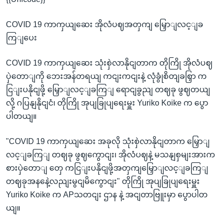
COVID 19 ကာကှယျဆေး အိုလံပဈအတှကျ မြှောျလင့ျခ
ကြျပေး
COVID 19 ကာကှယျဆေး သုံးစှဲလာနိုငျတာက တိုကြို အိုလံပဈ
ပှဲတောျကို ဘေးအန်တရယျ ကငျးကငျးနဲ့ လုံခွုံစိတျခစြှာ က
ငြျးပနိုငျဖို့ မြှောျလင့ျခကြျ ရောငျခွညျ တဈခု ဖွဈတယျ
လို့ ဂပြနျနိုငျငံ၊ တိုကြို အုပျခြုပျရေးမှူး Yuriko Koike က ပွော
ပါတယျ။
"COVID 19 ကာကှယျဆေး အခုလို သုံးစှဲလာနိုငျတာက မြှောျ
လင့ျခကြျ တဈခု ဖွဈကွောငျး၊ အိုလံပဈနဲ့ မသနျစှမျးအားက
စားပှဲတောျ တှေ ကငြျးပနိုငျဖို့အတှကျမြှောျလင့ျခကြျ
တဈခုအနနေဲ့လညျးမွငျမိကွောငျး" တိုကြို အုပျခြုပျရေးမှူး
Yuriko Koike က APသတငျး ဌာန နဲ့ အငျတာဗြူးမှာ ပွောပါတ
ယျ။