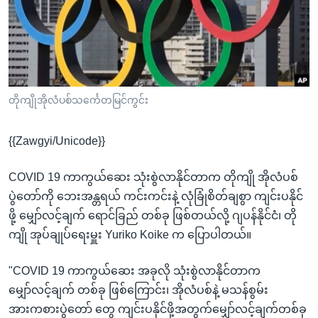
အ
သုတပဒေသာ အင်္ဂလိပ်စာ
ညွန်း
Learning English
စာမျက်နှာ
သို့
ဗွီအိုအေ လူမှုကွန်ယက်များ
ကျော်
ကြည့်
တိုကျိုအိုလံပစ်သင်္ကေတမြင်ကွင်း
ရန်
ဘာသာစကားများ
ရှာဖွေ
{{Zawgyi/Unicode}}
ရန်
နေရာ
COVID 19 ကာကွယ်ဆေး သုံးစွဲလာနိုင်တာက တိုကျို အိုလံပစ်
သို့
ပွဲတော်ကို ဘေးအန္တရယ် ကင်းကင်းနဲ့ လုံခြုံစိတ်ချစွာ ကျင်းပနိုင်
ကျော်
ဖို့ မျှော်လင့်ချက် ရောင်ခြည် တစ်ခု ဖြစ်တယ်လို့ ဂျပန်နိုင်ငံ၊ တို
ရန်
ကျို အုပ်ချုပ်ရေးမှူး Yuriko Koike က ပြောပါတယ်။
"COVID 19 ကာကွယ်ဆေး အခုလို သုံးစွဲလာနိုင်တာက
မျှော်လင့်ချက် တစ်ခု ဖြစ်ကြောင်း၊ အိုလံပစ်နဲ့ မသန်စွမ်း
အားကစားပွဲတော် တွေ ကျင်းပနိုင်ဖို့အတွက်မျှော်လင့်ချက်တစ်ခု