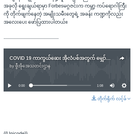
အခုလို ရွေးချယ်ရာမှာ Forbesမဂ္ဂဇင်းက ကမ္ဘာ့ ကပ်ရောဂါကြီး
ကို တိုက်ဖျက်နေတဲ့ အမျိုးသမီးတွေရဲ့ အခန်း ကဏ္ဍကိုလည်း
အလေးပေး ဖော်ပြထားပါတယ်။
..............................................
COVID 19 ကာကွယ်ဆေး အိုလံပစ်အတွက် မျှော်လင့်ချက်ပေး
by
ဗွီအိုအေသတင်းဌာန
No media source currently available
0:00
1:08
တိုက်ရိုက် လင့်ခ်
{{Unicode}}