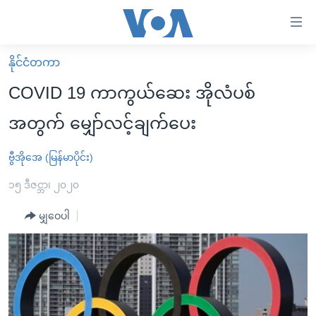
သုံး
ရ
လွယ်ကူ
နိုင်ငံတကာ
မူလစာမျက်နှာ
စေ
COVID 19 ကာကွယ်ဆေး အိုလံပစ်
မြန်မာ
သည့်
အတွက် မျှော်လင့်ချက်ပေး
ကမ္ဘာ့သတင်းများ
Link
ဗွီဒီယို
နိုင်ငံတကာ
ဗွီအိုအေ (မြန်မာပိုင်း)
များ
သတင်းလွတ်လပ်ခွင့်
အမေရိကန်
၁၅ ဒီဇင္ဘာ၊ ၂၀၂၀
ပင်မ
ရပ်ဝန်းတခု လမ်းတခု အလွန်
တရုတ်
အကြောင်းအရာ
မျှဝေပါ
သို့
အင်္ဂလိပ်စာလေ့လာမယ်
အစ္စရေး-ပါလက်စတိုင်း
ကျော်
အပတ်စဉ်ကဏ္ဍများ
အမေရိကန်သုံးအီဒီယံ
ကြည့်
ရေဒီယိုနှင့်ရုပ်သံ အချက်အလက်များ
မကြေးမုံရဲ့ အင်္ဂလိပ်စာ
ရေဒီယို
ရန်
ပင်မ
ရေဒီယို/တီဗွီအစီအစဉ်
ရုပ်ရှင်ထဲက အင်္ဂလိပ်စာ
တီဗွီ