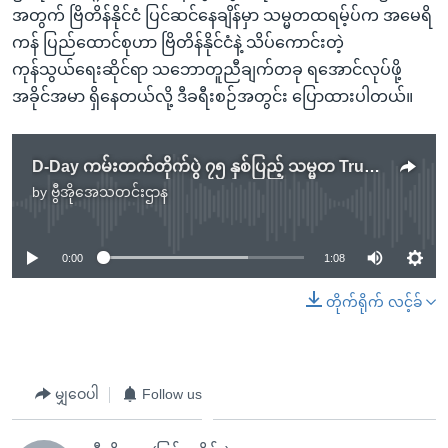
အတွက် ဗြိတိန်နိုင်ငံ ပြင်ဆင်နေချိန်မှာ သမ္မတထရမ့်ပ်က အမေရိ
ကန် ပြည်ထောင်စုဟာ ဗြိတိန်နိုင်ငံနဲ့ သိပ်ကောင်းတဲ့
ကုန်သွယ်ရေးဆိုင်ရာ သဘောတူညီချက်တခု ရအောင်လုပ်ဖို့
အခိုင်အမာ ရှိနေတယ်လို့ ဒီခရီးစဉ်အတွင်း ပြောထားပါတယ်။
D-Day ကမ်းတက်တိုက်ပွဲ ၇၅ နှစ်ပြည့် သမ္မတ Trump တက်ရောက်
by
ဗွီအိုအေသတင်းဌာန
No media source currently available
0:00
1:08
တိုက်ရိုက် လင့်ခ်
မျှဝေပါ
Follow us