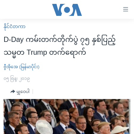
သုံး
ရ
လွယ်ကူ
နိုင်ငံတကာ
မူလစာမျက်နှာ
စေ
D-Day ကမ်းတက်တိုက်ပွဲ ၇၅ နှစ်ပြည့်
မြန်မာ
သည့်
သမ္မတ Trump တက်ရောက်
ကမ္ဘာ့သတင်းများ
Link
ဗွီဒီယို
နိုင်ငံတကာ
ဗွီအိုအေ (မြန်မာပိုင်း)
များ
သတင်းလွတ်လပ်ခွင့်
အမေရိကန်
၀၅ ဇြန္၊ ၂၀၁၉
ပင်မ
ရပ်ဝန်းတခု လမ်းတခု အလွန်
တရုတ်
အကြောင်းအရာ
မျှဝေပါ
သို့
အင်္ဂလိပ်စာလေ့လာမယ်
အစ္စရေး-ပါလက်စတိုင်း
ကျော်
အပတ်စဉ်ကဏ္ဍများ
အမေရိကန်သုံးအီဒီယံ
ကြည့်
ရေဒီယိုနှင့်ရုပ်သံ အချက်အလက်များ
မကြေးမုံရဲ့ အင်္ဂလိပ်စာ
ရေဒီယို
ရန်
ပင်မ
ရေဒီယို/တီဗွီအစီအစဉ်
ရုပ်ရှင်ထဲက အင်္ဂလိပ်စာ
တီဗွီ