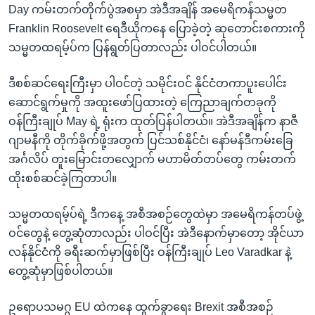
Day ကမ်းတက်တိုက်ပွဲအစမှာ အဲဒီအချိန် အမေရိကန်သမ္မတ
Franklin Roosevelt ရေဒီယိုကနေ ပြောခဲ့တဲ့ ဆုတောင်းစကားကို
သမ္မတထရမ့်ပ်က ပြန်ရွတ်ပြတာလည်း ပါဝင်ပါတယ်။
ဒီစစ်ဆင်ရေးကြီးမှာ ပါဝင်တဲ့ သမိုင်းဝင် နိုင်ငံတကာပူးပေါင်း
ဆောင်ရွက်မှုကို အထူးဖော်ပြထားတဲ့ ကြေညာချက်တခုကို
ဝန်ကြီးချုပ် May ရဲ့ ရုံးက ထုတ်ပြန်ပါတယ်။ အဲဒီအချိန်က နာဇီ
ဂျာမနီကို တိုက်ခိုက်ဖို့အတွက် ပြင်သစ်နိုင်ငံ၊ နော်မန်ဒီကမ်းခြေ
အင်္ဂလိပ် တူးမြောင်းတလျှောက် မဟာမိတ်တပ်တွေ ကမ်းတက်
ထိုးစစ်ဆင်ခဲ့ကြတာပါ။
သမ္မတထရမ့်ပ်ရဲ့ ဒီကနေ့ အစီအစဉ်တွေထဲမှာ အမေရိကန်တပ်ဖွဲ့
ဝင်တွေနဲ့ တွေ့ဆုံတာလည်း ပါဝင်ပြီး အဲဒီနောက်မှာတော့ အိုင်ယာ
လန်နိုင်ငံကို ခရီးဆက်မှာဖြစ်ပြီး ဝန်ကြီးချုပ် Leo Varadkar နဲ့
တွေ့ဆုံမှာဖြစ်ပါတယ်။
ဥရောပသမဂ္ဂ EU ထဲကနေ ထွက်ခွာရေး Brexit အစီအစဉ်