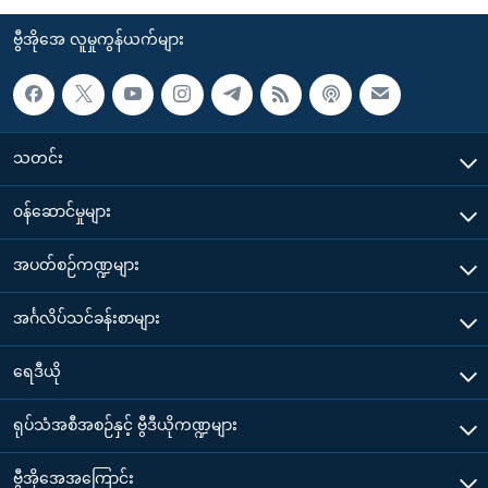
ဗွီအိုအေ လူမှုကွန်ယက်များ
သတင်း
၀န်ဆောင်မှုများ
အပတ်စဉ်ကဏ္ဍများ
အင်္ဂလိပ်သင်ခန်းစာများ
ရေဒီယို
ရုပ်သံအစီအစဉ်နှင့် ဗွီဒီယိုကဏ္ဍများ
ဗွီအိုအေအကြောင်း