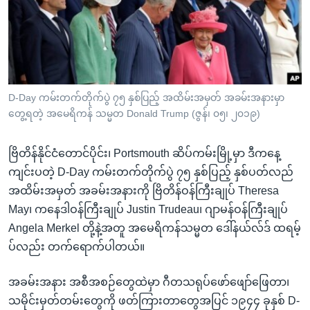
အ
သုတပဒေသာ အင်္ဂလိပ်စာ
ညွန်း
Learning English
စာမျက်နှာ
သို့
ဗွီအိုအေ လူမှုကွန်ယက်များ
ကျော်
ကြည့်
D-Day ကမ်းတက်တိုက်ပွဲ ၇၅ နှစ်ပြည့် အထိမ်းအမှတ် အခမ်းအနားမှာ
တွေ့ရတဲ့ အမေရိကန် သမ္မတ Donald Trump (ဇွန်၊ ၀၅၊ ၂၀၁၉)
ရန်
ဘာသာစကားများ
ရှာဖွေ
ဗြိတိန်နိုင်ငံတောင်ပိုင်း၊ Portsmouth ဆိပ်ကမ်းမြို့မှာ ဒီကနေ့
ရန်
ကျင်းပတဲ့ D-Day ကမ်းတက်တိုက်ပွဲ ၇၅ နှစ်ပြည့် နှစ်ပတ်လည်
နေရာ
အထိမ်းအမှတ် အခမ်းအနားကို ဗြိတိန်ဝန်ကြီးချုပ် Theresa
သို့
May၊ ကနေဒါဝန်ကြီးချုပ် Justin Trudeau၊ ဂျာမန်ဝန်ကြီးချုပ်
ကျော်
Angela Merkel တို့နဲ့အတူ အမေရိကန်သမ္မတ ဒေါ်နယ်လ်ဒ် ထရမ့်
ရန်
ပ်လည်း တက်ရောက်ပါတယ်။
အခမ်းအနား အစီအစဉ်တွေထဲမှာ ဂီတသရုပ်ဖော်ဖျော်ဖြေတာ၊
သမိုင်းမှတ်တမ်းတွေကို ဖတ်ကြားတာတွေအပြင် ၁၉၄၄ ခုနှစ် D-