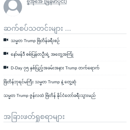
ဗွီအိုအေ (မြန်မာပိုင်း)
ဆက်စပ်သတင်းများ ...
သမ္မတ Trump ဗြိတိန်ခရီးစဉ်
နော်မန်ဒီ စစ်ပြန်တဦးရဲ့ အတွေ့အကြုံ
D-Day ၇၅ နှစ်ပြည့်အခမ်းအနား Trump တက်ရောက်
ဗြိတိန်ဘုရင်မကြီး သမ္မတ Trump နဲ့ တွေ့ဆုံ
သမ္မတ Trump ဇွန်လထဲ ဗြိတိန် နိုင်ငံတော်ခရီးသွားမည်
အခြားဖတ်ရှုစရာများ