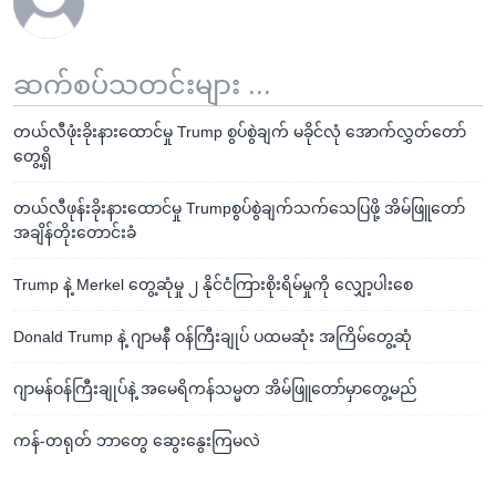
ဆက်စပ်သတင်းများ ...
တယ်လီဖုံးခိုးနားထောင်မှု Trump စွပ်စွဲချက် မခိုင်လုံ အောက်လွှတ်တော်
တွေ့ရှိ
တယ်လီဖုန်းခိုးနားထောင်မှု Trumpစွပ်စွဲချက်သက်သေပြဖို့ အိမ်ဖြူတော်
အချိန်တိုးတောင်းခံ
Trump နဲ့ Merkel တွေ့ဆုံမှု ၂ နိုင်ငံကြားစိုးရိမ်မှုကို လျှော့ပါးစေ
Donald Trump နဲ့ ဂျာမနီ ဝန်ကြီးချုပ် ပထမဆုံး အကြိမ်တွေ့ဆုံ
ဂျာမန်ဝန်ကြီးချုပ်နဲ့ အမေရိကန်သမ္မတ အိမ်ဖြူတော်မှာတွေ့မည်
ကန်-တရုတ် ဘာတွေ ဆွေးနွေးကြမလဲ