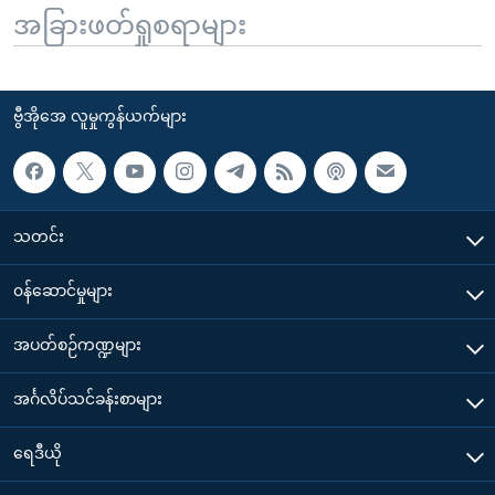
အခြားဖတ်ရှုစရာများ
ဗွီအိုအေ လူမှုကွန်ယက်များ
သတင်း
၀န်ဆောင်မှုများ
အပတ်စဉ်ကဏ္ဍများ
အင်္ဂလိပ်သင်ခန်းစာများ
ရေဒီယို