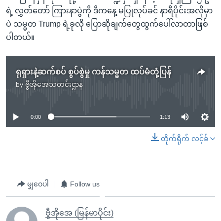
ရဲ့ လွှတ်တော် ကြားနာပွဲကို ဒီကနေ့ မပြုလုပ်ခင် နာရီပိုင်းအလိုမှာ
ပဲ သမ္မတ Trump ရဲ့ခုလို ပြောဆိုချက်တွေထွက်ပေါ်လာတာဖြစ်
ပါတယ်။
ရုရှားနဲ့ဆက်စပ် စွပ်စွဲမှု ကန်သမ္မတ ထပ်မံတုံ့ပြန်
by
ဗွီအိုအေသတင်းဌာန
No media source currently available
0:00
1:13
တိုက်ရိုက် လင့်ခ်
မျှဝေပါ
Follow us
ဗွီအိုအေ (မြန်မာပိုင်း)