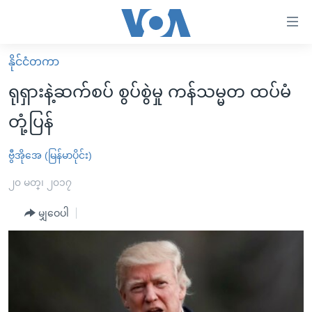
သုံး
ရ
လွယ်ကူ
နိုင်ငံတကာ
မူလစာမျက်နှာ
စေ
ရုရှားနဲ့ဆက်စပ် စွပ်စွဲမှု ကန်သမ္မတ ထပ်မံ
မြန်မာ
သည့်
တုံ့ပြန်
ကမ္ဘာ့သတင်းများ
Link
ဗွီဒီယို
နိုင်ငံတကာ
ဗွီအိုအေ (မြန်မာပိုင်း)
များ
သတင်းလွတ်လပ်ခွင့်
အမေရိကန်
၂၀ မတ္၊ ၂၀၁၇
ပင်မ
ရပ်ဝန်းတခု လမ်းတခု အလွန်
တရုတ်
အကြောင်းအရာ
မျှဝေပါ
သို့
အင်္ဂလိပ်စာလေ့လာမယ်
အစ္စရေး-ပါလက်စတိုင်း
ကျော်
အပတ်စဉ်ကဏ္ဍများ
အမေရိကန်သုံးအီဒီယံ
ကြည့်
ရေဒီယိုနှင့်ရုပ်သံ အချက်အလက်များ
မကြေးမုံရဲ့ အင်္ဂလိပ်စာ
ရေဒီယို
ရန်
ပင်မ
ရေဒီယို/တီဗွီအစီအစဉ်
ရုပ်ရှင်ထဲက အင်္ဂလိပ်စာ
တီဗွီ