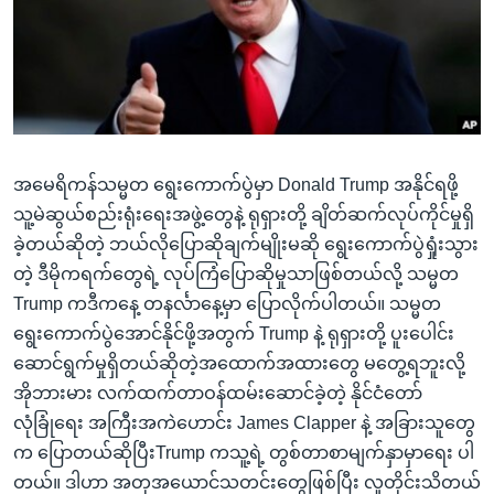
အ
သုတပဒေသာ အင်္ဂလိပ်စာ
ညွန်း
Learning English
စာမျက်နှာ
သို့
ဗွီအိုအေ လူမှုကွန်ယက်များ
ကျော်
ကြည့်
အမေရိကန်သမ္မတ ရွေးကောက်ပွဲမှာ Donald Trump အနိုင်ရဖို့
ရန်
ဘာသာစကားများ
သူ့မဲဆွယ်စည်းရုံးရေးအဖွဲ့တွေနဲ့ ရုရှားတို့ ချိတ်ဆက်လုပ်ကိုင်မှုရှိ
ရှာဖွေ
ခဲ့တယ်ဆိုတဲ့ ဘယ်လိုပြောဆိုချက်မျိုးမဆို ရွေးကောက်ပွဲရှုံးသွား
ရန်
တဲ့ ဒီမိုကရက်တွေရဲ့ လုပ်ကြံပြောဆိုမှုသာဖြစ်တယ်လို့ သမ္မတ
နေရာ
Trump ကဒီကနေ့ တနင်္လာနေ့မှာ ပြောလိုက်ပါတယ်။ သမ္မတ
သို့
ရွေးကောက်ပွဲအောင်နိုင်ဖို့အတွက် Trump နဲ့ ရုရှားတို့ ပူးပေါင်း
ကျော်
ဆောင်ရွက်မှုရှိတယ်ဆိုတဲ့အထောက်အထားတွေ မတွေ့ရဘူးလို့
ရန်
အိုဘားမား လက်ထက်တာဝန်ထမ်းဆောင်ခဲ့တဲ့ နိုင်ငံတော်
လုံခြုံရေး အကြီးအကဲဟောင်း James Clapper နဲ့ အခြားသူတွေ
က ပြောတယ်ဆိုပြီးTrump ကသူ့ရဲ့ တွစ်တာစာမျက်နှာမှာရေး ပါ
တယ်။ ဒါဟာ အတုအယောင်သတင်းတွေဖြစ်ပြီး လူတိုင်းသိတယ်