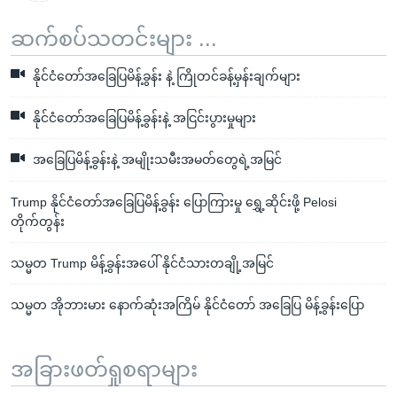
ဆက်စပ်သတင်းများ ...
နိုင်ငံတော်အခြေပြမိန့်ခွန်း နဲ့ ကြိုတင်ခန့်မှန်းချက်များ
နိုင်ငံတော်အခြေပြမိန့်ခွန်းနဲ့ အငြင်းပွားမှုများ
အခြေပြမိန့်ခွန်းနဲ့ အမျိုးသမီးအမတ်တွေရဲ့အမြင်
Trump နိုင်ငံတော်အခြေပြမိန့်ခွန်း ပြောကြားမှု ရွှေ့ဆိုင်းဖို့ Pelosi
တိုက်တွန်း
သမ္မတ Trump မိန့်ခွန်းအပေါ် နိုင်ငံသားတချို့အမြင်
သမ္မတ အိုဘားမား နောက်ဆုံးအကြိမ် နိုင်ငံတော် အခြေပြ မိန့်ခွန်းပြော
အခြားဖတ်ရှုစရာများ