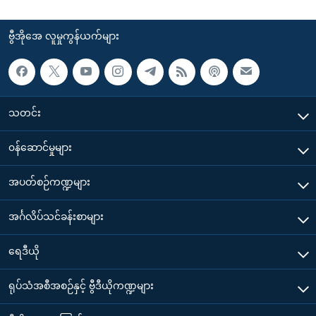
ဗွီအိုအေ လူမှုကွန်ယက်များ
သတင်း
၀န်ဆောင်မှုများ
အပတ်စဉ်ကဏ္ဍများ
အင်္ဂလိပ်သင်ခန်းစာများ
ရေဒီယို
ရုပ်သံအစီအစဉ်နှင့် ဗွီဒီယိုကဏ္ဍများ