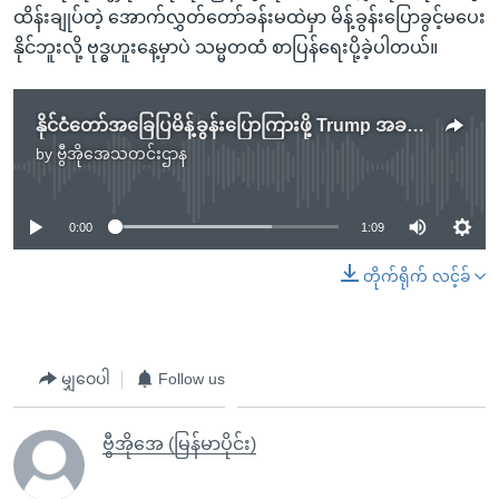
ထိန်းချုပ်တဲ့ အောက်လွှတ်တော်ခန်းမထဲမှာ မိန့်ခွန်းပြောခွင့်မပေး
နိုင်ဘူးလို့ ဗုဒ္ဓဟူးနေ့မှာပဲ သမ္မတထံ စာပြန်ရေးပို့ခဲ့ပါတယ်။
နိုင်ငံတော်အခြေပြမိန့်ခွန်းပြောကြားဖို့ Trump အခက်ကြုံ
by
ဗွီအိုအေသတင်းဌာန
No media source currently available
0:00
1:09
တိုက်ရိုက် လင့်ခ်
မျှဝေပါ
Follow us
ဗွီအိုအေ (မြန်မာပိုင်း)