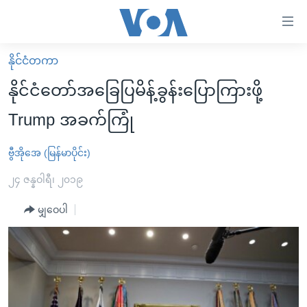
သုံး
ရ
လွယ်ကူ
နိုင်ငံတကာ
မူလစာမျက်နှာ
စေ
နိုင်ငံတော်အခြေပြမိန့်ခွန်းပြောကြားဖို့
မြန်မာ
သည့်
Trump အခက်ကြုံ
ကမ္ဘာ့သတင်းများ
Link
ဗွီဒီယို
နိုင်ငံတကာ
ဗွီအိုအေ (မြန်မာပိုင်း)
များ
သတင်းလွတ်လပ်ခွင့်
အမေရိကန်
၂၄ ဇန္နဝါရီ၊ ၂၀၁၉
ပင်မ
ရပ်ဝန်းတခု လမ်းတခု အလွန်
တရုတ်
အကြောင်းအရာ
မျှဝေပါ
သို့
အင်္ဂလိပ်စာလေ့လာမယ်
အစ္စရေး-ပါလက်စတိုင်း
ကျော်
အပတ်စဉ်ကဏ္ဍများ
အမေရိကန်သုံးအီဒီယံ
ကြည့်
ရေဒီယိုနှင့်ရုပ်သံ အချက်အလက်များ
မကြေးမုံရဲ့ အင်္ဂလိပ်စာ
ရေဒီယို
ရန်
ပင်မ
ရေဒီယို/တီဗွီအစီအစဉ်
ရုပ်ရှင်ထဲက အင်္ဂလိပ်စာ
တီဗွီ