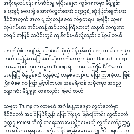
အစိုးရလုပ်ငန်း ရပ်ဆိုင်းမှု မပြီးမချင်း ကွန်ဂရက်မှာ မိန့်ခွန်း
ပြောခွင့် မပေးဖို့ အောက်လွှတ်တော် ဥက္ကဌရဲ့ ဆုံးဖြတ်ချက်ဟာ
နိုင်ငံအတွက် အက ျည်းတန်စေတဲ့ ကိစ္စတရပ် ဖြစ်ပြီး သူမရဲ့
လုပ်ရပ်ဟာ အင်မတန့် အင်မတန် ကြီးမားတဲ့ အနုတ် လက္ခဏာ
တရပ် အဖြစ် သမိုင်းတွင် ကျန်ရစ်မယ်လို့လည်း ပြောပါတယ်။
နောက်ပုံစံ တမျိုးနဲ့ ပြောမယ်ဆိုတဲ့ မိန့်ခွန်းကိုတော့ ဘယ်နေရာမှာ
ဘယ်အချိန်မှာ ပြောမယ်ဆိုတာကိုတော့ သမ္မတ Donald Trump
က မပြောပါဘူး။ သမ္မတ Trump ရဲ့ ပထမ အကြိမ် နိုင်ငံတော်
အခြေပြ မိန့်ခွန်းကို လွန်ခဲ့တဲ့ တနှစ်ကျော်က ပြောကြားခဲ့တာ ဖြစ်
ပြီး မိနစ် ၈၀ ကြာမြင့်ပါတယ်။ အမေရိကန် သမိုင်းမှာ အရှည်
လျားဆုံး မိန့်ခွန်း တခုလည်း ဖြစ်ပါတယ်။
သမ္မတ Trump က လာမယ့် အင်္ဂါနေ့ညနေမှာ လွှတ်တော်မှာ
နိုင်ငံတော် အခြေပြမိန့်ခွန်း ပြောကြးမှာ ဖြစ်ကြောင်း လွှတ်တော်
ဥက္ကဌ Pelosi ဆီကို စာရေးသားပေးပို့ခဲ့ပေမယ့် လွှတ်တော်ဥက္ကဌ
က အစိုးရယန္တရားတခုလုံး ပြန်မဖွင့်နိုင်သေးသမျှ ဒီမိုကရက်တွေ