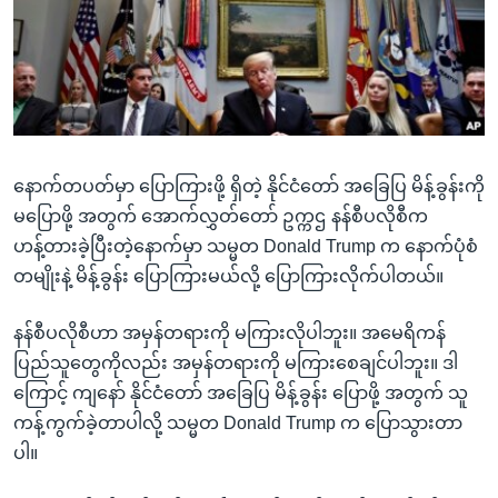
အ
သုတပဒေသာ အင်္ဂလိပ်စာ
ညွန်း
Learning English
စာမျက်နှာ
သို့
ဗွီအိုအေ လူမှုကွန်ယက်များ
ကျော်
ကြည့်
နောက်တပတ်မှာ ပြောကြားဖို့ ရှိတဲ့ နိုင်ငံတော် အခြေပြ မိန့်ခွန်းကို
ရန်
ဘာသာစကားများ
မပြောဖို့ အတွက် အောက်လွှတ်တော် ဥက္ကဌ နန်စီပလိုစီက
ရှာဖွေ
ဟန့်တားခဲ့ပြီးတဲ့နောက်မှာ သမ္မတ Donald Trump က နောက်ပုံစံ
ရန်
တမျိုးနဲ့ မိန့်ခွန်း ပြောကြားမယ်လို့ ပြောကြားလိုက်ပါတယ်။
နေရာ
သို့
နန်စီပလိုစီဟာ အမှန်တရားကို မကြားလိုပါဘူး။ အမေရိကန်
ကျော်
ပြည်သူတွေကိုလည်း အမှန်တရားကို မကြားစေချင်ပါဘူး။ ဒါ
ရန်
ကြောင့် ကျနော် နိုင်ငံတော် အခြေပြ မိန့်ခွန်း ပြောဖို့ အတွက် သူ
ကန့်ကွက်ခဲ့တာပါလို့ သမ္မတ Donald Trump က ပြောသွားတာ
ပါ။