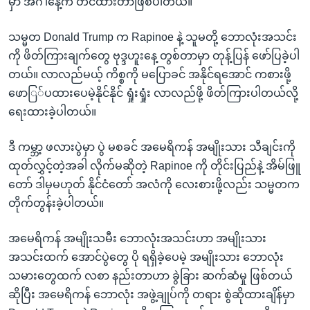
မှာ အင်္ဂါနေ့က တင်ထားတာဖြစ်ပါတယ်။
သမ္မတ Donald Trump က Rapinoe နဲ့ သူမတို့ ဘောလုံးအသင်း
ကို ဖိတ်ကြားချက်တွေ ဗုဒ္ဒဟူးနေ့ တွစ်တာမှာ တုန့်ပြန် ဖော်ပြခဲ့ပါ
တယ်။ လာလည်မယ့် ကိစ္စကို မပြောခင် အနိုင်ရအောင် ကစားဖို့
ဖောြ်ပထားပေမဲ့နိုင်နိုင် ရှုံးရှုံး လာလည်ဖို့ ဖိတ်ကြားပါတယ်လို့
ရေးထားခဲ့ပါတယ်။
ဒီ ကမ္ဘာ့ ဖလားပွဲမှာ ပွဲ မစခင် အမေရိကန် အမျိုးသား သီချင်းကို
ထုတ်လွှင့်တဲ့အခါ လိုက်မဆိုတဲ့ Rapinoe ကို တိုင်းပြည်နဲ့ အိမ်ဖြူ
တော် ဒါမှမဟုတ် နိုင်ငံတော် အလံကို လေးစားဖို့လည်း သမ္မတက
တိုက်တွန်းခဲ့ပါတယ်။
အမေရိကန် အမျိုးသမီး ဘောလုံးအသင်းဟာ အမျိုးသား
အသင်းထက် အောင်ပွဲတွေ ပို ရရှိခဲ့ပေမဲ့ အမျိုးသား ဘောလုံး
သမားတွေထက် လစာ နည်းတာဟာ ခွဲခြား ဆက်ဆံမှု ဖြစ်တယ်
ဆိုပြီး အမေရိကန် ဘောလုံး အဖွဲ့ချုပ်ကို တရား စွဲဆိုထားချိန်မှာ