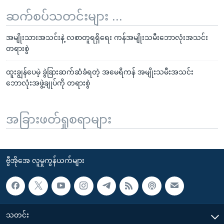
ဆက်စပ်သတင်းများ ...
အမျိုးသားအသင်းနဲ့ လစာတူရရှိရေး ကန်အမျိုးသမီးဘောလုံးအသင်း
တရားစွဲ
ထူးချွန်ပေမဲ့ ခွဲခြားဆက်ဆံခံရတဲ့ အမေရိကန် အမျိုးသမီးအသင်း
ဘောလုံးအဖွဲ့ချုပ်ကို တရားစွဲ
အခြားဖတ်ရှုစရာများ
ဗွီအိုအေ လူမှုကွန်ယက်များ
သတင်း