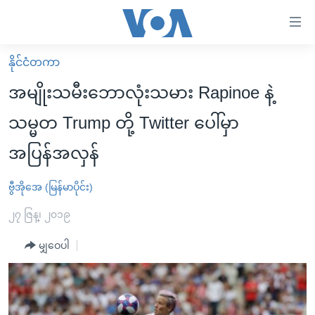
သုံး
ရ
လွယ်ကူ
နိုင်ငံတကာ
မူလစာမျက်နှာ
စေ
အမျိုးသမီးဘောလုံးသမား Rapinoe နဲ့
မြန်မာ
သည့်
သမ္မတ Trump တို့ Twitter ပေါ်မှာ
ကမ္ဘာ့သတင်းများ
Link
အပြန်အလှန်
ဗွီဒီယို
နိုင်ငံတကာ
များ
သတင်းလွတ်လပ်ခွင့်
အမေရိကန်
ပင်မ
ဗွီအိုအေ (မြန်မာပိုင်း)
ရပ်ဝန်းတခု လမ်းတခု အလွန်
တရုတ်
အကြောင်းအရာ
၂၇ ဇြန္၊ ၂၀၁၉
သို့
အင်္ဂလိပ်စာလေ့လာမယ်
အစ္စရေး-ပါလက်စတိုင်း
ကျော်
မျှဝေပါ
အပတ်စဉ်ကဏ္ဍများ
အမေရိကန်သုံးအီဒီယံ
ကြည့်
ရေဒီယိုနှင့်ရုပ်သံ အချက်အလက်များ
မကြေးမုံရဲ့ အင်္ဂလိပ်စာ
ရေဒီယို
ရန်
ပင်မ
ရေဒီယို/တီဗွီအစီအစဉ်
ရုပ်ရှင်ထဲက အင်္ဂလိပ်စာ
တီဗွီ