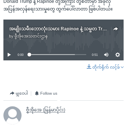
Donald Trump နဲ့ Rapinoe တို့အကြား တွစ်တာမှာ အခုလို
အပြန်အလှန်ရေးသားမှုတွေ ထွက်ပေါ်လာတာ ဖြစ်ပါတယ်။
အမျိုးသမီးဘောလုံးသမား Rapinoe နဲ့ သမ္မတ Trump တို့ Twitter ပေါ်မှာ အပြန်အလှန်
by
ဗွီအိုအေသတင်းဌာန
No media source currently available
0:00
0:51
တိုက်ရိုက် လင့်ခ်
မျှဝေပါ
Follow us
ဗွီအိုအေ (မြန်မာပိုင်း)