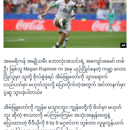
အ
သုတပဒေသာ အင်္ဂလိပ်စာ
ညွန်း
Learning English
စာမျက်နှာ
သို့
ဗွီအိုအေ လူမှုကွန်ယက်များ
ကျော်
ကြည့်
ရန်
ဘာသာစကားများ
ရှာဖွေ
အမေရိကန် အမျိုသမီး ဘောလုံးအသင်းရဲ့ အကျော်အမော် တစ်
ရန်
ဦး ဖြစ်သူ Megan Rapinoe က အခု ယှဉ်ပြိုင်နေတဲ့ ကမ္ဘာ့ ဖလား
နေရာ
ပြိုင်ပွဲမှာ သူတို့ ဗိုလ်စွဲခဲ့ရင် အိမ်ဖြုတော်ကို သွားရောက်
သို့
လည်ပတ်မှာ မဟုတ်ဘူးလို့ ပြောလိုက်တဲ့အတွက် အင်တာနက်မှာ
ကျော်
ပွဲဆူ သွားခဲ့ပါတယ်။
ရန်
အိမ်ဖြူတော်ကို ကျွန်မ မသွားဘူး၊ ကျွန်မတို့ကို ဖိတ်မှာ မဟုတ်
ဘူး ဆိုတဲ့ စာသားကို ခပ်ကြမ်းကြမ်း အသုံးအနှုန်းတွေနဲ့
ပြောထားတဲ့ ဗီဒီယိုကို 8 by 8 မဂ္ဂဇင်းက တွစ်တာ လူမှုကွန်ယက်