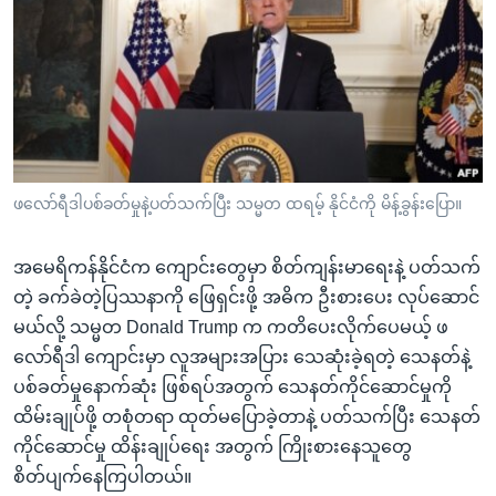
အ
သုတပဒေသာ အင်္ဂလိပ်စာ
ညွန်း
Learning English
စာမျက်နှာ
သို့
ဗွီအိုအေ လူမှုကွန်ယက်များ
ကျော်
ကြည့်
ရန်
ဘာသာစကားများ
ဖလော်ရီဒါပစ်ခတ်မှုနဲ့ပတ်သက်ပြီး သမ္မတ ထရမ့် နိုင်ငံကို မိန့်ခွန်းပြော။
ရှာဖွေ
ရန်
အမေရိကန်နိုင်ငံက ကျောင်းတွေမှာ စိတ်ကျန်းမာရေးနဲ့ ပတ်သက်
နေရာ
တဲ့ ခက်ခဲတဲ့ပြဿနာကို ဖြေရှင်းဖို့ အဓိက ဦးစားပေး လုပ်ဆောင်
သို့
မယ်လို့ သမ္မတ Donald Trump က ကတိပေးလိုက်ပေမယ့် ဖ
ကျော်
လော်ရီဒါ ကျောင်းမှာ လူအများအပြား သေဆုံးခဲ့ရတဲ့ သေနတ်နဲ့
ရန်
ပစ်ခတ်မှုနောက်ဆုံး ဖြစ်ရပ်အတွက် သေနတ်ကိုင်ဆောင်မှုကို
ထိမ်းချုပ်ဖို့ တစုံတရာ ထုတ်မပြောခဲ့တာနဲ့ ပတ်သက်ပြီး သေနတ်
ကိုင်ဆောင်မှု ထိန်းချုပ်ရေး အတွက် ကြိုးစားနေသူတွေ
စိတ်ပျက်နေကြပါတယ်။