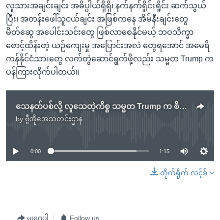
လူသားအချင်းချင်း အဓိပ္ပါယ်ရှိရှိ၊ နက်နက်ရှိုင်းရှိုင်း ဆက်သွယ်
ပြီး၊ အတန်းဖေါ်သူငယ်ချင်း အဖြစ်ကနေ အိမ်နီးချင်းတွေ
မိတ်ဆွေ အပေါင်းသင်းတွေ ဖြစ်လာစေနိုင်မယ့် ဘဝသိက္ခာ
စောင့်ထိန်းတဲ့ ယဉ်ကျေးမှု အပြောင်းအလဲ တွေရအောင် အမေရိ
ကန်နိုင်ငံသားတွေ လက်တွဲဆောင်ရွက်ဖို့လည်း သမ္မတ Trump က
ပန်ကြားလိုက်ပါတယ်။
သေနတ်ပစ်လို့ လူသေတဲ့ကိစ္စ သမ္မတ Trump က စိတ်ဝေဒနာ ကာကွယ်ရေးပြောကြား
by
ဗွီအိုအေသတင်းဌာန
No media source currently available
0:00
1:15
တိုက်ရိုက် လင့်ခ်
မျှဝေပါ
Follow us