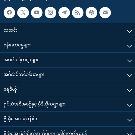
သတင်း
၀န်ဆောင်မှုများ
အပတ်စဉ်ကဏ္ဍများ
အင်္ဂလိပ်သင်ခန်းစာများ
ရေဒီယို
ရုပ်သံအစီအစဉ်နှင့် ဗွီဒီယိုကဏ္ဍများ
ဗွီအိုအေအကြောင်း
ဗွီအိုအေ မိုဘိုင်းလ်အက်ပ်များ ဒေါင်းလုတ်ယူရန်