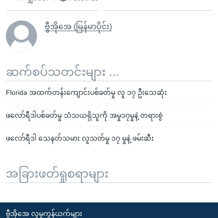
ဗွီအိုအေ (မြန်မာပိုင်း)
ဆက်စပ်သတင်းများ ...
Florida အထက်တန်းကျောင်းပစ်ခတ်မှု လူ ၁၇ ဦးသေဆုံး
ဖလော်ရီဒါပစ်ခတ်မှု သံသယရှိသူကို အမှု၁၇မှုနဲ့ တရားစွဲ
ဖလော်ရီဒါ သေနတ်သမား လူသတ်မှု ၁၇ မှုနဲ့ ဖမ်းဆီး
အခြားဖတ်ရှုစရာများ
ဗွီအိုအေ လူမှုကွန်ယက်များ