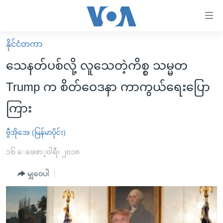
သုံး
ရ
လွယ်ကူ
နိုင်ငံတကာ
မူလစာမျက်နှာ
စေ
သေနတ်ပစ်လို့ လူသေတဲ့ကိစ္စ သမ္မတ
မြန်မာ
သည့်
Trump က စိတ်ဝေဒနာ ကာကွယ်ရေးပြော
ကမ္ဘာ့သတင်းများ
Link
ကြား
ဗွီဒီယို
နိုင်ငံတကာ
များ
သတင်းလွတ်လပ်ခွင့်
အမေရိကန်
ပင်မ
ဗွီအိုအေ (မြန်မာပိုင်း)
ရပ်ဝန်းတခု လမ်းတခု အလွန်
တရုတ်
အကြောင်းအရာ
၁၆ ေဖေဖာ္၀ါရီ၊ ၂၀၁၈
သို့
အင်္ဂလိပ်စာလေ့လာမယ်
အစ္စရေး-ပါလက်စတိုင်း
ကျော်
မျှဝေပါ
အပတ်စဉ်ကဏ္ဍများ
အမေရိကန်သုံးအီဒီယံ
ကြည့်
ရေဒီယိုနှင့်ရုပ်သံ အချက်အလက်များ
မကြေးမုံရဲ့ အင်္ဂလိပ်စာ
ရေဒီယို
ရန်
ပင်မ
ရေဒီယို/တီဗွီအစီအစဉ်
ရုပ်ရှင်ထဲက အင်္ဂလိပ်စာ
တီဗွီ