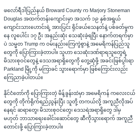
ဖလော်ရီဒါပြည်နယ် Broward County က Marjory Stoneman
Douglas အထက်တန်းကျောင်းမှာ အသက် ၁၉ နှစ်အရွယ်
ကျောင်းသားဟောင်းရဲ့ အားပြင်း ရိုင်ဖယ်သေနတ်နဲ့ ပစ်ခတ်မှုက
နေ လူပေါင်း ၁၇ ဦး အနည်းဆုံး သေဆုံးခဲ့ရပြီး နောက်တရက်မှာ
ပဲ သမ္မတ Trump က ဝမ်းနည်းကြေကွဲစွာနဲ့ အမေရိကန်ပြည်သူ
တွေကို ပြောကြားခဲ့တာပါ။ သူဟာ သေဆုံးဒဏ်ရာရသူတွေရဲ့
မိသားစုဝင်တွေနဲ့ ဒေသအရာရှိတွေကို တွေ့ဆုံဖို့ အခင်းဖြစ်ပွါးရာ
Parkland မြို့ကို မကြာခင် သွားရောက်မှာ ဖြစ်ကြောင်းလည်း
ကြေညာခဲ့ပါတယ်။
နိုင်ငံတော်ကို ပြောကြားတဲ့ မိန့်ခွန်းထဲမှာ အမေရိကန် ကလေးငယ်
တွေကို တိုက်ရိုက်ရည်ညွန်းပြီး သူတို့ တကယ်လို့ အကူညီလိုအပ်
နေရင် ဆရာတွေ၊ မိသားစုဝင်တွေ၊ ဒေသရဲအရာရှိတွေ ဒါမှ
မဟုတ် ဘာသာရေးခေါင်းဆောင်တွေ ဆီကိုသွားရောက် အကူညီ
တောင်းဖို့ ပြောကြားခဲ့တာပါ။