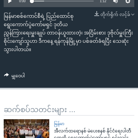
အ
0:00
1:12
သုတပဒေသာ အင်္ဂလိပ်စာ
ညွန်း
Learning English
တိုက်ရိုက် လင့်ခ်
မြန်မာစစ်ကောင်စီရဲ့ ပြည်ထောင်စု
စာမျက်နှာ
ရွေးကောက်ပွဲကော်မရှင် ဒုတိယ
သို့
ဗွီအိုအေ လူမှုကွန်ယက်များ
ညွှန်ကြားရေးမှူးချုပ် တာဝန်ယူထားတဲ့၊ အငြိမ်းစား ဒုဗိုလ်မှူးကြီး
ကျော်
စိုင်းကျော်သူဟာ ဒီကနေ့ ရန်ကုန်မြို့မှာ ပစ်ခတ်ခံရပြီး သေဆုံး
ကြည့်
သွားပါတယ်။
ရန်
ဘာသာစကားများ
ရှာဖွေ
ရန်
မျှဝေပါ
နေရာ
သို့
ကျော်
ရန်
ဆက်စပ်သတင်းများ ...
မြန်မာ
အီလက်ထရောနစ် မဲပေးစနစ် နိုင်ငံရေးပါတီ
တွေကို ရွေးကောက်ပွဲကော်မရှင် ရှင်းလင်း