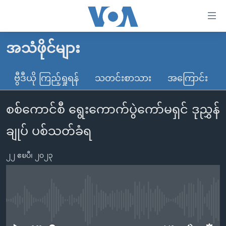
သုံး
ရ
လွယ်ကူ
အသံဖိုင်များ
မူလစာမျက်နှာ
စေ
မြန်မာ
ဗွီဒီယို ကြည့်ရှုရန်
သတင်းစာသား
အကြောင်း
သည့်
ကမ္ဘာ့သတင်းများ
Link
စစ်ကောင်စီ ရွေးကောက်ပွဲကော်မရှင် ဒုညွှန်
ဗွီဒီယို
နိုင်ငံတကာ
များ
သတင်းလွတ်လပ်ခွင့်
အမေရိကန်
ချုပ် ပစ်သတ်ခံရ
ပင်မ
ရပ်ဝန်းတခု လမ်းတခု အလွန်
တရုတ်
အကြောင်းအရာ
၂၂ ဧၿပီ၊ ၂၀၂၃
သို့
အင်္ဂလိပ်စာလေ့လာမယ်
အစ္စရေး-ပါလက်စတိုင်း
ကျော်
အပတ်စဉ်ကဏ္ဍများ
အမေရိကန်သုံးအီဒီယံ
ကြည့်
ရေဒီယိုနှင့်ရုပ်သံ အချက်အလက်များ
မကြေးမုံရဲ့ အင်္ဂလိပ်စာ
ရေဒီယို
ရန်
No media source currently available
ပင်မ
ရေဒီယို/တီဗွီအစီအစဉ်
ရုပ်ရှင်ထဲက အင်္ဂလိပ်စာ
တီဗွီ