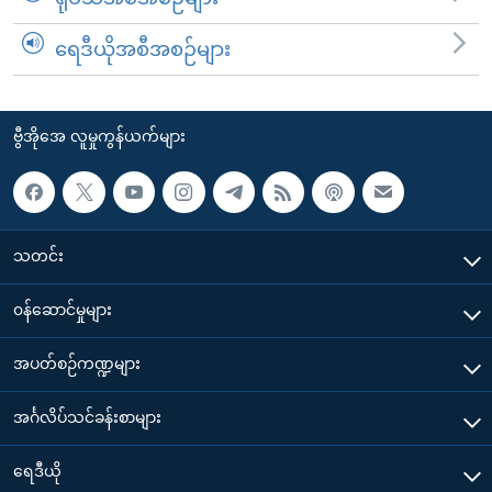
ရေဒီယိုအစီအစဉ်များ
ဗွီအိုအေ လူမှုကွန်ယက်များ
သတင်း
၀န်ဆောင်မှုများ
အပတ်စဉ်ကဏ္ဍများ
အင်္ဂလိပ်သင်ခန်းစာများ
ရေဒီယို