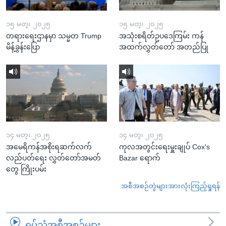
၁၅ မတ္၊ ၂၀၂၅
၁၅ မတ္၊ ၂၀၂၅
တရားရေးဌာနမှာ သမ္မတ Trump
အသုံးစရိတ်ဥပဒေကြမ်း ကန်
မိန့်ခွန်းပြော
အထက်လွှတ်တော် အတည်ပြု
၁၄ မတ္၊ ၂၀၂၅
၁၄ မတ္၊ ၂၀၂၅
အမေရိကန်အစိုးရဆက်လက်
ကုလအတွင်းရေးမှူးချုပ် Cox's
လည်ပတ်ရေး လွှတ်တော်အမတ်
Bazar ရောက်
တွေ ကြိုးပမ်း
အစီအစဉ်တွဲများအားလုံးကြည့်ရှုရန်
ရုပ်သံအစီအစဉ်များ