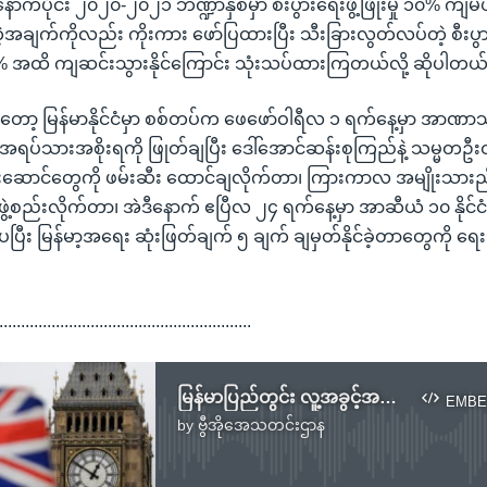
ာက်ပိုင်း ၂၀၂၀-၂၀၂၁ ဘဏ္ဍာနှစ်မှာ စီးပွားရေးဖွံ့ဖြိုးမှု ၁၀% ကျမ
ဲ့အချက်ကိုလည်း ကိုးကား ဖော်ပြထားပြီး သီးခြားလွတ်လပ်တဲ့ စီးပ
အထိ ကျဆင်းသွားနိုင်ကြောင်း သုံးသပ်ထားကြတယ်လို့ ဆိုပါတယ်
ှာတော့ မြန်မာနိုင်ငံမှာ စစ်တပ်က ဖေဖော်ဝါရီလ ၁ ရက်နေ့မှာ အာဏာသိမ
 အရပ်သားအစိုးရကို ဖြုတ်ချပြီး ဒေါ်အောင်ဆန်းစုကြည်နဲ့ သမ္မတဦးဝင
းဆောင်တွေကို ဖမ်းဆီး ထောင်ချလိုက်တာ၊ ကြားကာလ အမျိုးသား
ဖွဲ့စည်းလိုက်တာ၊ အဲဒီနောက် ဧပြီလ ၂၄ ရက်နေ့မှာ အာဆီယံ ၁၀ နိုင်
ပပြီး မြန်မာ့အရေး ဆုံးဖြတ်ချက် ၅ ချက် ချမှတ်နိုင်ခဲ့တာတွေကို 
..........................................................
မြန်မာပြည်တွင်း လူ့အခွင့်အရေးစံညွှန်းအတိုင်းလုပ်ကြဖို့ ကုမ္ပဏီတွေကို ဗြိတိအစိုးရသတိပေး
EMBE
by
ဗွီအိုအေသတင်းဌာန
No media source currently available