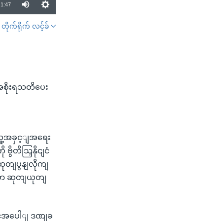
1:47
တိုက်ရိုက် လင့်ခ်
SHARE
ိအစိုးရသတိပေး
 လူ့အခှင့ျအရေး
ွိတိသြှနိုငျငံ
ထုတျပွနျလိုကျ
ာစှာ ဆုတျယုတျ
ိုငျငံအပေါျ ဒဏျခ