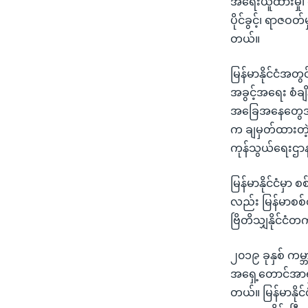
အရေးယူထားမှု၊ စီ
ပိုင်ခွင့်၊ ရာဇ
တယ်။
မြန်မာနိုင်ငံအတွ
အခွင့်အရေး စံချိန
အခြေအနေတွေအပေါ်
က ချမှတ်ထားတဲ့
ကုန်သွယ်ရေးဌာ
မြန်မာနိုင်ငံမှာ
လည်း မြန်မာစစ်
ဗြိတိသျှနိုင်င
၂၀၁၉ ခုနှစ် ကမ္
အရှေ့တောင်အာရှ
တယ်။ မြန်မာနိုင်င