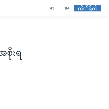
တိုက်ရိုက်
း
အစိုးရ