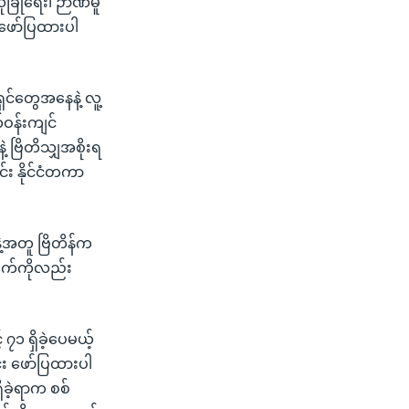
ုံခြုံရေး၊ ဉာဏမူ
းဖော်ပြထားပါ
ရှင်တွေအနေနဲ့ လူ့
တ်ဝန်းကျင်
့ ဗြိတိသျှအစိုးရ
း နိုင်ငံတကာ
နဲ့အတူ ဗြိတိန်က
ချက်ကိုလည်း
၇၁ ရှိခဲ့ပေမယ့်
်း ဖော်ပြထားပါ
ှိခဲ့ရာက စစ်