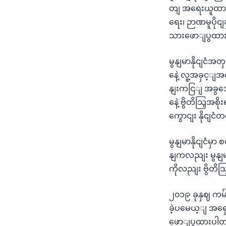
တျ အရေးယူထားမှု
ရေး၊ ဉာဏမူပိုင
သားဖောျပွထာ
မွနျမာနိုငျငံအတ
နေဲ့ လူ့အခှင့ျအရေ
နျးကငြျ အခွအေ
နေဲ့ ဗွိတိသြှအ
ကွောငျး နိုငျ
မွနျမာနိုငျငံမှ
နျကလညျး မွနျမ
ကိုလညျး ဗွိတိ
၂၀၁၉ ခုနှဈ ကမ
ခဲ့ပမေယ့ျ အရှ
ဖောျပွထားပါတယျ။