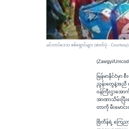
မင်းတပ်ဒေသ စစ်ရှောင်များ (ဓာတ်ပုံ - Courtesy)
(Zawgyi/Unicod
မြန်မာနိုင်ငံမှာ
ညွန်းတွေနဲ့အညီ 
ဝန်ကြီးဌာအောက်မ
အာဏာသိမ်းပြီးန
တာကို မီးမောင်
ဗြိတိန်ရဲ့ ကြေညာ