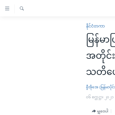
သုံး
ရ
ရှာဖွေ
လွယ်ကူ
မူလစာမျက်နှာ
နိုင်ငံတကာ
ရ
စေ
မြန်မာ
လာ
မြန်မာပ
သည့်
ဒ်
ကမ္ဘာ့သတင်းများ
Link
ဗွီဒီယို
နိုင်ငံတကာ
အတိုင်း
များ
သတင်းလွတ်လပ်ခွင့်
အမေရိကန်
ပင်မ
သတိပ
ရပ်ဝန်းတခု လမ်းတခု အလွန်
တရုတ်
အကြောင်းအရာ
အင်္ဂလိပ်စာလေ့လာမယ်
အစ္စရေး-ပါလက်စတိုင်း
သို့
ဗွီအိုအေ (မြန်မာပိုင်
အပတ်စဉ်ကဏ္ဍများ
အမေရိကန်သုံးအီဒီယံ
ကျော်
ကြည့်
ရေဒီယိုနှင့်ရုပ်သံ အချက်အလက်များ
၀၆ စက္တင္ဘာ၊ ၂၀၂၁
မကြေးမုံရဲ့ အင်္ဂလိပ်စာ
ရေဒီယို
ရန်
ရေဒီယို/တီဗွီအစီအစဉ်
ရုပ်ရှင်ထဲက အင်္ဂလိပ်စာ
တီဗွီ
ပင်မ
မျှဝေပါ