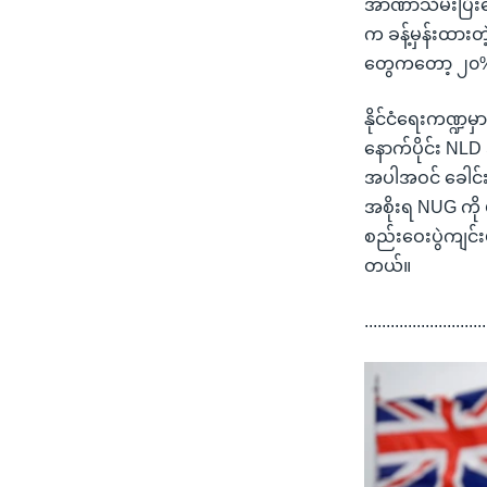
အာဏာသိမ်းပြီးနေ
က ခန့်မှန်းထားတ
တွေကတော့ ၂၀% 
နိုင်ငံရေးကဏ္ဍမ
နောက်ပိုင်း NLD
အပါအဝင် ခေါင်
အစိုးရ NUG ကို 
စည်းဝေးပွဲကျင်း
တယ်။
............................