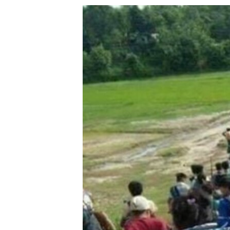
သုတပဒေသာ အင်္ဂလိပ်စာ
အ
ညွန်း
စာမျက်နှာ
သို့
ကျော်
ကြည့်
ရန်
ရှာဖွေ
ရန်
နေရာ
သို့
ကျော်
ရန်