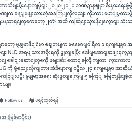
ာသိမျးပွီးနောကျပိုငျး ၂၀၂၀-၂၀၂၁ ဘဏ်ဍာနှဈမှာ စီးပှားရေးဖှံ့ဖွ
ဘဏျက ခန့ျမှနျးထားတဲ့အခကြျကိုလညျး ကိုးကား ဖောျပွထားပွီး
းရေးပညာရှငျတှကေတော့ ၂၀% အထိ ကဆြငျးသှားနိုငျကွောငျး သု
မှာတော့ မွနျမာနိုငျငံမှာ စဈတပျက ဖဖေောျဝါရီလ ၁ ရကျနေ့မှာ 
ပိုငျး NLD အရပျသားအစိုးရကို ဖွုတျခပြွီး ဒေါျအောငျဆနျးစုကွ
ဝငျ ခေါငျးဆောငျတှကေို ဖမျးဆီး ထောငျခလြိုကျတာ၊ ကွားကာလ 
G ကို ဖှဲ့စညျးလိုကျတာ၊ အဲဒီနောကျ ဧပွီလ ၂၄ ရကျနေ့မှာ အာဆီယံ 
ဲကငြျးပပွီး မွနျမာ့အရေး ဆုံးဖွတျခကြျ ၅ ခကြျ ခမြှတျနိုငျခဲ့
တယျ။
Follow us
ပရင့်ထုတ်ရန်
ုအေ (မြန်မာပိုင်း)