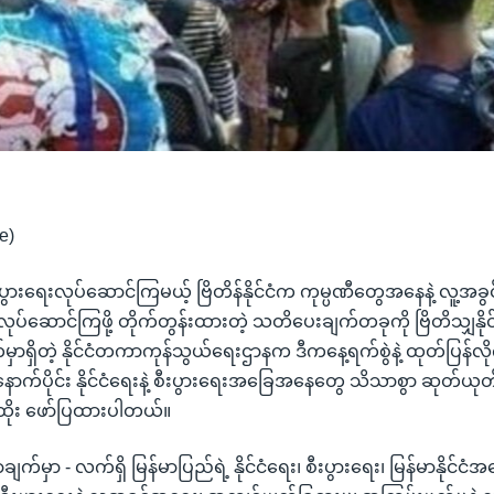
e)
 စီးပွားရေးလုပ်ဆောင်ကြမယ့် ဗြိတိန်နိုင်ငံက ကုမ္ပဏီတွေအနေနဲ့ လူ့အခွင့
လုပ်ဆောင်ကြဖို့ တိုက်တွန်းထားတဲ့ သတိပေးချက်တခုကို ဗြိတိသျှနိုင
ှာရှိတဲ့ နိုင်ငံတကာကုန်သွယ်ရေးဌာနက ဒီကနေ့ရက်စွဲနဲ့ ထုတ်ပြန်လိ
ောက်ပိုင်း နိုင်ငံရေးနဲ့ စီးပွားရေးအခြေအနေတွေ သိသာစွာ ဆုတ်ယ
းထိုး ဖော်ပြထားပါတယ်။
ချက်မှာ - လက်ရှိ မြန်မာပြည်ရဲ့ နိုင်ငံရေး၊ စီးပွားရေး၊ မြန်မာနိုင်င