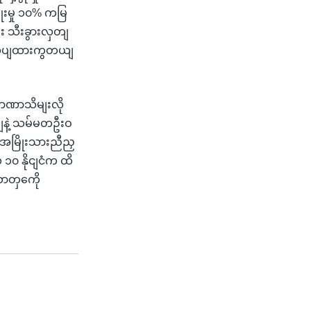
ိုးမှု ၁၀% ကမြ
 သီးခွားလှတျ
ံးသပျထားကွတယျ
အာဏာသိမျးလို
ညျနဲ့ သမ်မတဦးဝ
အမြိုးသားညီညှ
၁၀ နိုငျငံက ထိ
တာတှကေို