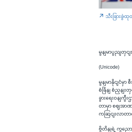
သီးခြားခွဲထု
မွနျမာပွညျတှငျ
(Unicode)
မွနျမာနိုငျငံမှ
စံခြိနျ စံညှနျး
ခွားရေးဝနျကွီး
တာမှာ စဈအာဏာသိ
ကဆြငျးလာတာကို
ဗွိတိနျရဲ့ ကွညေ