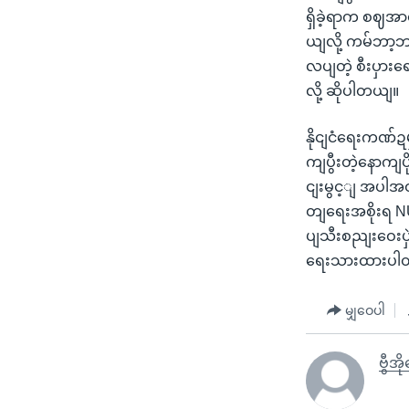
ရှိခဲ့ရာက စဈအာဏ
ယျလို့ ကမ်ဘာ့
လပျတဲ့ စီးပှာ
လို့ ဆိုပါတယျ။
နိုငျငံရေးကဏ်ဍ
ကျပွီးတဲ့နောကျ
ငျးမွင့ျ အပါအ
တျရေးအစိုးရ NU
ပျသီးစညျးဝေးပှ
ရေးသားထားပါ
မျှဝေပါ
ဗွီအိ