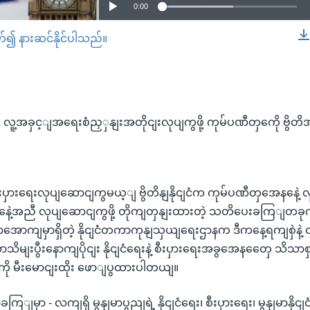
0:00
တ်၍ နားဆင်နိုင်ပါသည်။
EMBED
း လူ့အခှင့ျအရေးစံညှှနျးအတိုငျးလုပျကွဖို့ ကုမ်ပဏီတှကေို ဗွိတ
ာ စီးပှားရေးလုပျဆောငျကွမယ့ျ ဗွိတိနျနိုငျငံက ကုမ်ပဏီတှအေနနေဲ့
တှနေဲ့အညီ လုပျဆောငျကွဖို့ တိုကျတှနျးထားတဲ့ သတိပေးခကြျတခုကို ဗ
ဌာအောကျမှာရှိတဲ့ နိုငျငံတကာကုနျသှယျရေးဌာနက ဒီကနေ့ရကျစှဲနဲ့ 
မျးပွီးနောကျပိုငျး နိုငျငံရေးနဲ့ စီးပှားရေးအခွအေနတှေေ သိသ
 မီးမောငျးထိုး ဖောျပွထားပါတယျ။
ာခကြျမှာ - လကျရှိ မွနျမာပွညျရဲ့ နိုငျငံရေး၊ စီးပှားရေး၊ မွနျမာန