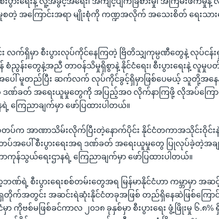
းပွားရေးနဲ့ လူ့အခွင့်အရေး၊ အကျင့်ပျက်ခြစားမှု၊ အကြမ်းဖက်မှုနဲ့ လ
ဝတ်မှုစတဲ့ အကြောင်းအရာ မျိုးစုံကို ကဏ္ဍအလိုက် အသေးစိတ် ရေးသာ
င်း လက်ရှိမှာ စီးပွားလုပ်ကိုင်နေကြတဲ့ ဗြိတိသျှကုမ္ပဏီတွေနဲ့ လုပ်ငန်း
် စံညွန်းတွေနဲ့အညီ တာဝန်သိမှုရှိစွာနဲ့ နိုင်ငံရေး၊ စီးပွားရေးနဲ့ လူမှုပ
 မူတည်ပြီး ဆက်လက် လုပ်ကိုင်ခွင့်ရှိမှာဖြစ်ပေမယ့် သူတို့အနေနဲ
 ဒဏ်ခတ် အရေးယူမှုတွေကို အပြည့်အ၀ လိုက်နာကြဖို့ လိုအပ်ကြောင်
နရဲ့ ကြေညာချက်မှာ ဖော်ပြထားပါတယ်။
 စစ်တပ်က အာဏာသိမ်းလိုက်ပြီးတဲ့နောက်ပိုင်း နိုင်ငံတကာအသိုင်းဝိုင်း
တပ်အပေါ် စီးပွားရေးအရ ဒဏ်ခတ် အရေးယူမှုတွေ ပြုလုပ်ခဲ့တဲ့အ
ံတကာကုန်သွယ်ရေးဌာနရဲ့ ကြေညာချက်မှာ ဖော်ပြထားပါတယ်။
ဘာ့ဘဏ်ရဲ့ စီးပွားရေးစစ်တမ်းတွေအရ မြန်မာနိုင်ငံဟာ ကမ္ဘာမှာ အဆင့် 
တိုက်အတွင်း အဆင်းရဲဆုံးနိုင်ငံတခုအဖြစ် တည်ရှိနေဆဲဖြစ်ကြောင
ံမှာ ကိုဗစ်မဖြစ်ခင်ကာလ ၂၀၁၈ ခုနှစ်မှာ စီးပွားရေး ဖွံ့ဖြိုးမှု ၆.၈% ရ