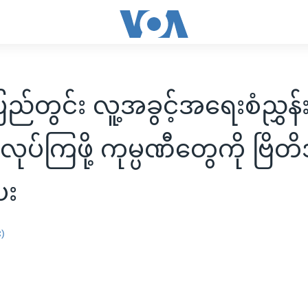
ြည်တွင်း လူ့အခွင့်အရေးစံညွှန်
လုပ်ကြဖို့ ကုမ္ပဏီတွေကို ဗြိတိ
ေး
း)