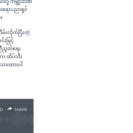
ယ်လို့ ကမ္ဘာ့ဘဏ်
ွားရေးပညာရှင်
။
်းလိုက်ပြီးတဲ့
်းမြင့်
ညီညွတ်ရေး
ငံက ထိပ်သီး
ရေးသားထားပါ
D
SHARE