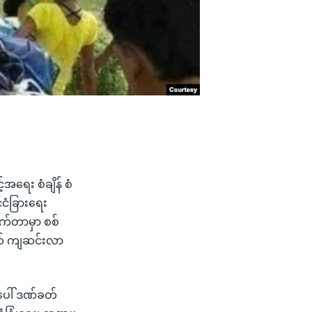
်အရေး စံချိန် စံ
်ငံခြားရေး
ုက်တာမှာ စစ်
ုတ် ကျဆင်းလာ
ံအပေါ် ဒဏ်ခတ်