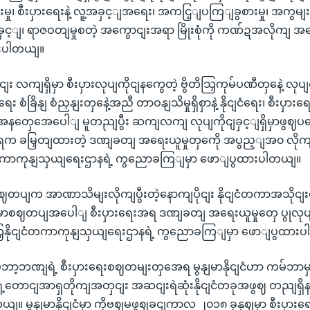
၊ စီးပှားရေးနဲ့ လူ့အခှင့ျအရေး၊ အကငြ့ျပကြျခွစားမှု၊ အကွမျးဖကျမ
ျခှင့ျ၊ ရာဇဝတျမှုစတဲ့ အကွောငျးအရာ မြိုးစုံကို ကဏ်ဍအလိုကျ 
းပါတယျ။
ှငျး လကျရှိမှာ စီးပှားလုပျကိုငျနကွေတဲ့ ဗွိတိသြှကုမ်ပဏီတှနေဲ့ လု
း စံခြိနျ စံညှနျးတှနေဲ့အညီ တာဝနျသိမှုရှိစှာနဲ့ နိုငျငံရေး၊ စီးပှားရ
နတှေအေပေါျ မူတညျပွီး ဆကျလကျ လုပျကိုငျခှင့ျရှိမှာဖွဈပ
စိုးရက ခမြှတျထားတဲ့ ဒဏျခတျ အရေးယူမှုတှကေို အပွည့ျအ၀ လိုကျန
ငံတကာကုနျသှယျရေးဌာနရဲ့ ကွညောခကြျမှာ ဖောျပွထားပါတယျ။
ာ စဈတပျက အာဏာသိမျးလိုကျပွီးတဲ့နောကျပိုငျး နိုငျငံတကာအသိုငျးဝို
ာစဈတပျအပေါျ စီးပှားရေးအရ ဒဏျခတျ အရေးယူမှုတှေ ပွုလုပ
သြှနိုငျငံတကာကုနျသှယျရေးဌာနရဲ့ ကွညောခကြျမှာ ဖောျပွထား
်ဘာ့ဘဏျရဲ့ စီးပှားရေးစဈတမျးတှအေရ မွနျမာနိုငျငံဟာ ကမ်ဘာမှ
ေ့တောငျအာရှတိုကျအတှငျး အဆငျးရဲဆုံးနိုငျငံတခုအဖွဈ တညျရှိ
 မွနျမာနိုငျငံမှာ ကိုဗဈမဖွဈခငျကာလ ၂၀၁၈ ခုနှဈမှာ စီးပှားရေး ဖှံ