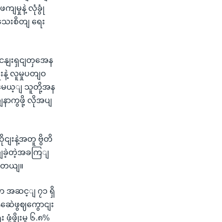
ှုနဲ့ လုံခွုံ
အသေးစိတျ ရေး
ပျငနျးရှငျတှအေန
ေးနဲ့ လူမှုပတျဝ
မေယ့ျ သူတို့အန
ာကွဖို့ လိုအပျ
ငျးနဲ့အတူ ဗွိတိ
ျခဲ့တဲ့အခကြျ
ပါတယျ။
ာ အဆင့ျ ၇၁ ရှိ
နဆေဲဖွဈကွောငျး
့ဖွိုးမှု ၆.၈%