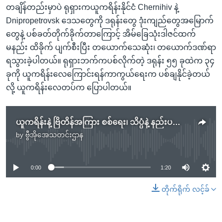
တချိန်တည်းမှာပဲ ရုရှားကယူကရိန်းနိုင်ငံ Chernihiv နဲ့
Dnipropetrovsk ဒေသတွေကို ဒရုန်းတွေ ဒုံးကျည်တွေအမြောက်
တွေနဲ့ ပစ်ခတ်တိုက်ခိုက်တာကြောင့် အိမ်ခြေသုံးဒါဇင်ထက်
မနည်း ထိခိုက် ပျက်စီးပြီး တယောက်သေဆုံး၊ တယောက်ဒဏ်ရာ
ရသွားခဲ့ပါတယ်။ ရုရှားဘက်ကပစ်လိုက်တဲ့ ဒရုန်း ၅၅ ခုထဲက ၃၄
ခုကို ယူကရိန်းလေကြောင်းရန်ကာကွယ်ရေးက ပစ်ချနိုင်ခဲ့တယ်
လို့ ယူကရိန်းလေတပ်က ပြောပါတယ်။
ယူကရိန်းနဲ့ ဗြိတိန်အကြား စစ်ရေး၊ သိပ္ပံနဲ့ နည်းပညာတွေ ပူးပေါင်း ဆောင်ရွက်မည်
by
ဗွီအိုအေသတင်းဌာန
No media source currently available
0:00
1:20
တိုက်ရိုက် လင့်ခ်