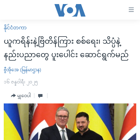
သုံး
ရ
လွယ်ကူ
နိုင်ငံတကာ
မူလစာမျက်နှာ
စေ
ယူကရိန်းနဲ့ဗြိတိန်ကြား စစ်ရေး၊ သိပ္ပံနဲ့
မြန်မာ
သည့်
နည်းပညာတွေ ပူးပေါင်း ဆောင်ရွက်မည်
ကမ္ဘာ့သတင်းများ
Link
ဗွီဒီယို
နိုင်ငံတကာ
ဗွီအိုအေ (မြန်မာဌာန)
များ
သတင်းလွတ်လပ်ခွင့်
အမေရိကန်
၁၆ ဇန္နဝါရီ၊ ၂၀၂၅
ပင်မ
ရပ်ဝန်းတခု လမ်းတခု အလွန်
တရုတ်
အကြောင်းအရာ
မျှဝေပါ
သို့
အင်္ဂလိပ်စာလေ့လာမယ်
အစ္စရေး-ပါလက်စတိုင်း
ကျော်
အပတ်စဉ်ကဏ္ဍများ
အမေရိကန်သုံးအီဒီယံ
ကြည့်
ရေဒီယိုနှင့်ရုပ်သံ အချက်အလက်များ
မကြေးမုံရဲ့ အင်္ဂလိပ်စာ
ရေဒီယို
ရန်
ပင်မ
ရေဒီယို/တီဗွီအစီအစဉ်
ရုပ်ရှင်ထဲက အင်္ဂလိပ်စာ
တီဗွီ