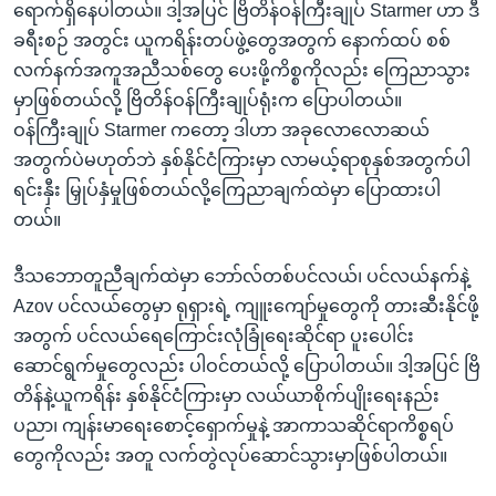
ရောက်ရှိနေပါတယ်။ ဒါ့အပြင် ဗြိတိန်ဝန်ကြီးချုပ် Starmer ဟာ ဒီ
ခရီးစဉ် အတွင်း ယူကရိန်းတပ်ဖွဲ့တွေအတွက် နောက်ထပ် စစ်
လက်နက်အကူအညီသစ်တွေ ပေးဖို့ကိစ္စကိုလည်း ကြေညာသွား
မှာဖြစ်တယ်လို့ ဗြိတိန်ဝန်ကြီးချုပ်ရုံးက ပြောပါတယ်။
ဝန်ကြီးချုပ် Starmer ကတော့ ဒါဟာ အခုလောလောဆယ်
အတွက်ပဲမဟုတ်ဘဲ နှစ်နိုင်ငံကြားမှာ လာမယ့်ရာစုနှစ်အတွက်ပါ
ရင်းနှီး မြှုပ်နှံမှုဖြစ်တယ်လို့ကြေညာချက်ထဲမှာ ပြောထားပါ
တယ်။
ဒီသဘောတူညီချက်ထဲမှာ ဘော်လ်တစ်ပင်လယ်၊ ပင်လယ်နက်နဲ့
Azov ပင်လယ်တွေမှာ ရုရှားရဲ့ ကျူးကျော်မှုတွေကို တားဆီးနိုင်ဖို့
အတွက် ပင်လယ်ရေကြောင်းလုံခြုံရေးဆိုင်ရာ ပူးပေါင်း
ဆောင်ရွက်မှုတွေလည်း ပါဝင်တယ်လို့ ပြောပါတယ်။ ဒါ့အပြင် ဗြိ
တိန်နဲ့ယူကရိန်း နှစ်နိုင်ငံကြားမှာ လယ်ယာစိုက်ပျိုးရေးနည်း
ပညာ၊ ကျန်းမာရေးစောင့်ရှောက်မှုနဲ့ အာကာသဆိုင်ရာကိစ္စရပ်
တွေကိုလည်း အတူ လက်တွဲလုပ်ဆောင်သွားမှာဖြစ်ပါတယ်။