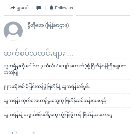
မျှဝေပါ
Follow us
ဗွီအိုအေ (မြန်မာဌာန)
ဆက်စပ်သတင်းများ ...
ယူကရိန်းကို ဒေါ်လာ ၃ ဘီလီယံကျော် ထောက်ပံ့ဖို့ ဗြိတိန်ဝန်ကြီးချုပ်က
ကတိပြု
ရုရှားထိုးစစ် ပိုပြင်းထန်ဖို့ ဗြိတိန်နဲ့ ယူကရိန်းခန့်မှန်း
ယူကရိန်း တိုက်လေယာဉ်မှူးတွေကို ဗြိတိန်သင်တန်းပေးမည်
ယူကရိန်းနဲ့ တရုတ်စိန်ခေါ်မှုတွေ တုံ့ပြန်ဖို့ ကန်-ဗြိတိန်သဘောတူ