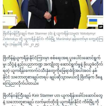
အ
သုတပဒေသာ အင်္ဂလိပ်စာ
ညွန်း
Learning English
စာမျက်နှာ
သို့
ဗွီအိုအေ လူမှုကွန်ယက်များ
ကျော်
ကြည့်
ဗြိတိန်ဝန်ကြီးချုပ် Keir Starmer (ဝဲ) နဲ့ ယူကရိန်းသမ္မတ Volodymyr
Zelenskyy တို့ ယူကရိန်းနိုင်ငံ၊ ကိဗ်မြို့ Mariinskyi နန်းတော်မှာ တွေ့ဆုံကြ
ရန်
ဘာသာစကားများ
စဥ်။ (ဇန်နဝါရီ ၁၆၊ ၂၀၂၅)
ရှာဖွေ
ရန်
ဗြိတိန်နဲ့ယူကရိန်းနိုင်ငံကြားမှာ စစ်ရေးအရ ပူးပေါင်းဆောင်ရွက်
နေရာ
မှု၊ သိပ္ပံနဲ့ နည်းပညာကဏ္ဍ အကျိုးတူ ဆောင်ရွက်မှုနဲ့ ခိုးယူခံလိုက်
သို့
ရတဲ့ ယူကရိန်းကောက်ပဲသီးနှံတွေကိုခြေရာခံဖို့အပါအဝင် နှစ်
ကျော်
နိုင်ငံ သဘောတူစာချုပ်တရပ် ချုပ်ဆိုသွားမယ်လို့ ဗြိတိန်က ဒီနေ့
ရန်
ကြေညာလိုက်ပါတယ်။
ဗြိတိန်ဝန်ကြီးချုပ် Keir Starmer ဟာ ယူကရိန်းခေါင်းဆောင်တွေ
နဲ့ သဘောတူစာချုပ် လက်မှတ်ထိုးဖို့ ယူကရိန်းနိုင်ငံ ကိဗ်မြို့ကို