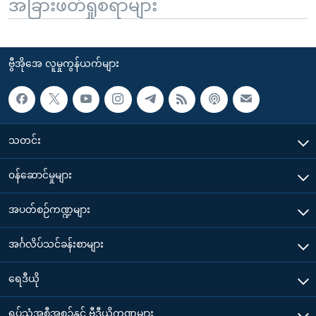
အခြားဖတ်ရှုစရာများ
ဗွီအိုအေ လူမှုကွန်ယက်များ
သတင်း
၀န်ဆောင်မှုများ
အပတ်စဉ်ကဏ္ဍများ
အင်္ဂလိပ်သင်ခန်းစာများ
ရေဒီယို
ရုပ်သံအစီအစဉ်နှင့် ဗွီဒီယိုကဏ္ဍများ