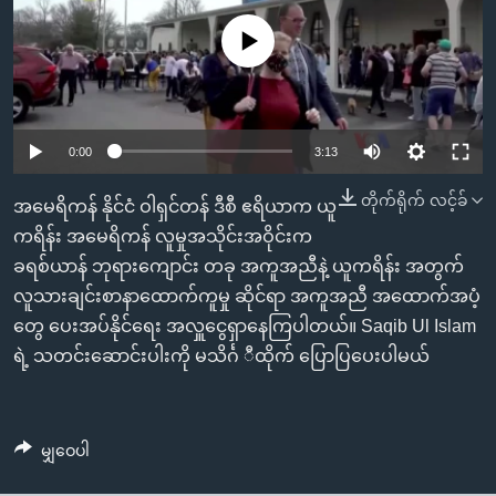
အ
သုတပဒေသာ အင်္ဂလိပ်စာ
ညွန်း
Learning English
No media source currently available
စာမျက်နှာ
သို့
ဗွီအိုအေ လူမှုကွန်ယက်များ
ကျော်
0:00
3:13
ကြည့်
ရန်
တိုက်ရိုက် လင့်ခ်
ဘာသာစကားများ
အမေရိကန် နိုင်ငံ ဝါရှင်တန် ဒီစီ ဧရိယာက ယူ
ရှာဖွေ
ကရိန်း အမေရိကန် လူမှုအသိုင်းအဝိုင်းက
ရန်
ခရစ်ယာန် ဘုရားကျောင်း တခု အကူအညီနဲ့ ယူကရိန်း အတွက်
နေရာ
လူသားချင်းစာနာထောက်ကူမှု ဆိုင်ရာ အကူအညီ အထောက်အပံ့
သို့
တွေ ပေးအပ်နိုင်ရေး အလှူငွေရှာနေကြပါတယ်။ Saqib Ul Islam
ကျော်
ရဲ့ သတင်းဆောင်းပါးကို မသိင်္ဂ ီထိုက် ပြောပြပေးပါမယ်
ရန်
မျှဝေပါ