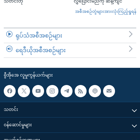
သတင်းတို
လွှဲပြောင်းမည်ကို ဆန့်ကျင်
အစီအစဉ်တွဲများအားလုံးကြည့်ရှုရန်
ရုပ်သံအစီအစဉ်များ
ရေဒီယိုအစီအစဉ်များ
ဗွီအိုအေ လူမှုကွန်ယက်များ
သတင်း
၀န်ဆောင်မှုများ
အပတ်စဉ်ကဏ္ဍများ