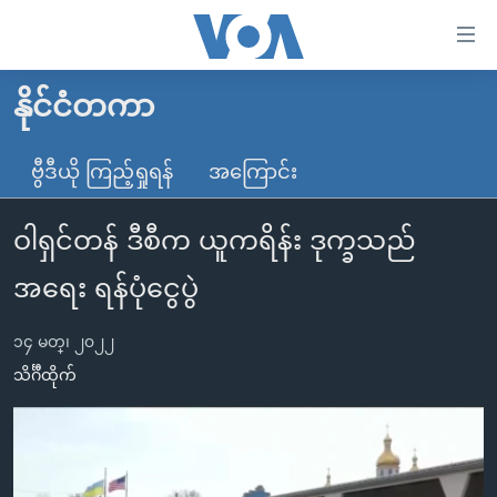
သုံး
ရ
လွယ်ကူ
နိုင်ငံတကာ
မူလစာမျက်နှာ
စေ
မြန်မာ
ဗွီဒီယို ကြည့်ရှုရန်
အကြောင်း
သည့်
ကမ္ဘာ့သတင်းများ
Link
ဝါရှင်တန် ဒီစီက ယူကရိန်း ဒုက္ခသည်
ဗွီဒီယို
နိုင်ငံတကာ
များ
သတင်းလွတ်လပ်ခွင့်
အမေရိကန်
အရေး ရန်ပုံငွေပွဲ
ပင်မ
ရပ်ဝန်းတခု လမ်းတခု အလွန်
တရုတ်
အကြောင်းအရာ
၁၄ မတ္၊ ၂၀၂၂
သို့
အင်္ဂလိပ်စာလေ့လာမယ်
အစ္စရေး-ပါလက်စတိုင်း
သိင်္ဂီထိုက်
ကျော်
အပတ်စဉ်ကဏ္ဍများ
အမေရိကန်သုံးအီဒီယံ
ကြည့်
ရေဒီယိုနှင့်ရုပ်သံ အချက်အလက်များ
မကြေးမုံရဲ့ အင်္ဂလိပ်စာ
ရေဒီယို
ရန်
ပင်မ
ရေဒီယို/တီဗွီအစီအစဉ်
ရုပ်ရှင်ထဲက အင်္ဂလိပ်စာ
တီဗွီ