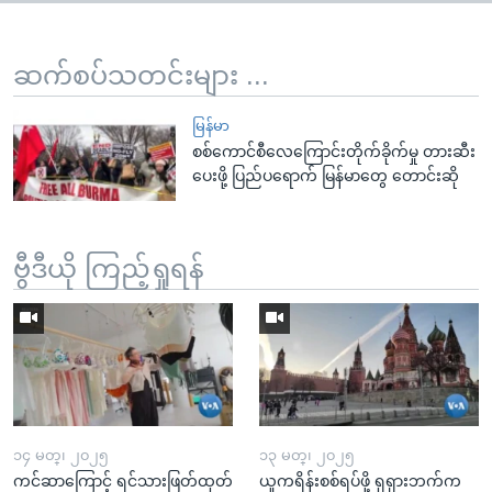
ဆက်စပ်သတင်းများ ...
မြန်မာ
စစ်ကောင်စီလေကြောင်းတိုက်ခိုက်မှု တားဆီး
ပေးဖို့ ပြည်ပရောက် မြန်မာတွေ တောင်းဆို
ဗွီဒီယို ကြည့်ရှုရန်
၁၄ မတ္၊ ၂၀၂၅
၁၃ မတ္၊ ၂၀၂၅
ကင်ဆာကြောင့် ရင်သားဖြတ်ထုတ်
ယူကရိန်းစစ်ရပ်ဖို့ ရုရှားဘက်က