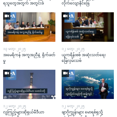
ရသူတွေအတွက် အတွင်းခံ
လိုက်လျောနိုင်ခြေ
၁၃ မတ္၊ ၂၀၂၅
၁၂ မတ္၊ ၂၀၂၅
အမေရိကန် အကူအညီနဲ့ ရိုက်ခတ်
ယူကရိန်းစစ် အဆုံးသတ်ရေး
မှု
ခြေလှမ်းသစ်
၁၂ မတ္၊ ၂၀၂၅
၁၂ မတ္၊ ၂၀၂၅
လူကြည့်များဆိုရှယ်မီဒီယာ
ချာဂိုကျွန်းများ မောရစ်ရှသို့