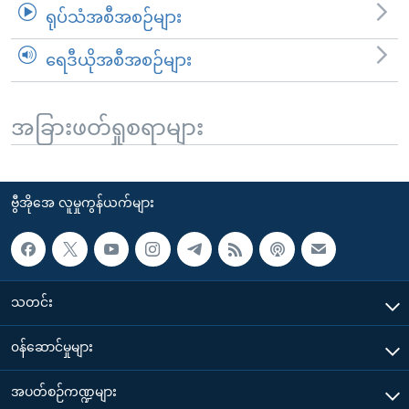
ရုပ်သံအစီအစဉ်များ
ရေဒီယိုအစီအစဉ်များ
အခြားဖတ်ရှုစရာများ
ဗွီအိုအေ လူမှုကွန်ယက်များ
သတင်း
၀န်ဆောင်မှုများ
အပတ်စဉ်ကဏ္ဍများ