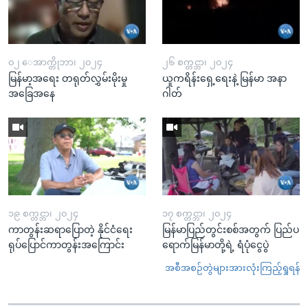
၀၂ ေအာက္တိုဘာ၊ ၂၀၂၄
၂၆ စက္တင္ဘာ၊ ၂၀၂၄
မြန်မာ့အရေး တရုတ်လွှမ်းမိုးမှု
ယူကရိန်းရှေ့ရေးနဲ့ မြန်မာ အနာ
အခြေအနေ
ဂါတ်
၁၉ စက္တင္ဘာ၊ ၂၀၂၄
၁၇ စက္တင္ဘာ၊ ၂၀၂၄
ကာတွန်းဆရာပြောတဲ့ နိုင်ငံရေး
မြန်မာပြည်တွင်းစစ်အတွက် ပြည်ပ
ရုပ်ပြောင်ကာတွန်းအကြောင်း
ရောက်မြန်မာတို့ရဲ့ ရံပုံငွေပွဲ
အစီအစဉ်တွဲများအားလုံးကြည့်ရှုရန်