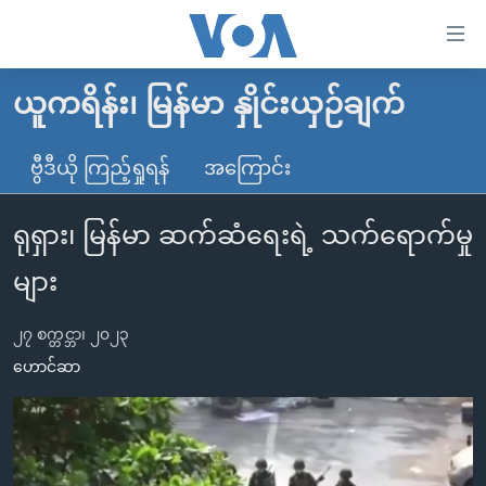
သုံး
ရ
လွယ်ကူ
ယူကရိန်း၊ မြန်မာ နှိုင်းယှဉ်ချက်
မူလစာမျက်နှာ
စေ
မြန်မာ
ဗွီဒီယို ကြည့်ရှုရန်
အကြောင်း
သည့်
ကမ္ဘာ့သတင်းများ
Link
ရုရှား၊ မြန်မာ ဆက်ဆံရေးရဲ့ သက်ရောက်မှု
ဗွီဒီယို
နိုင်ငံတကာ
များ
သတင်းလွတ်လပ်ခွင့်
အမေရိကန်
များ
ပင်မ
ရပ်ဝန်းတခု လမ်းတခု အလွန်
တရုတ်
အကြောင်းအရာ
၂၇ စက္တင္ဘာ၊ ၂၀၂၃
သို့
အင်္ဂလိပ်စာလေ့လာမယ်
အစ္စရေး-ပါလက်စတိုင်း
ဟောင်ဆာ
ကျော်
အပတ်စဉ်ကဏ္ဍများ
အမေရိကန်သုံးအီဒီယံ
ကြည့်
ရေဒီယိုနှင့်ရုပ်သံ အချက်အလက်များ
မကြေးမုံရဲ့ အင်္ဂလိပ်စာ
ရေဒီယို
ရန်
ပင်မ
ရေဒီယို/တီဗွီအစီအစဉ်
ရုပ်ရှင်ထဲက အင်္ဂလိပ်စာ
တီဗွီ