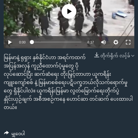
အ
သုတပဒေသာ အင်္ဂလိပ်စာ
ညွန်း
Learning English
No media source currently available
စာမျက်နှာ
သို့
ဗွီအိုအေ လူမှုကွန်ယက်များ
ကျော်
0:00
6:17
ကြည့်
ရန်
တိုက်ရိုက် လင့်ခ်
ဘာသာစကားများ
မြန်မာနဲ့ ရုရှား နှစ်နိုင်ငံဟာ အရင်ကထက်
ရှာဖွေ
အပြန်အလှန် ကူညီထောက်ပံ့မှုတွေ ပို
ရန်
လုပ်ဆောင်ပြီး ဆက်ဆံရေး တိုးမြှင့်တာဟာ ယူကရိန်း
နေရာ
ကျူးကျော်စစ် နဲ့ မြန်မာစစ်ရေးပဋိပက္ခဘယ်လိုသက်ရောက်မှု
သို့
တွေ ရှိနိုင်ပါလဲ။ ယူကရိန်းမြန်မာ လွတ်မြောက်ရေးတိုက်ပွဲ
ကျော်
နှိုင်းယှဉ်ချက် အစီအစဉ်ကနေ ဟောင်ဆာ တင်ဆက် ပေးထားပါ
ရန်
တယ်။
မျှဝေပါ