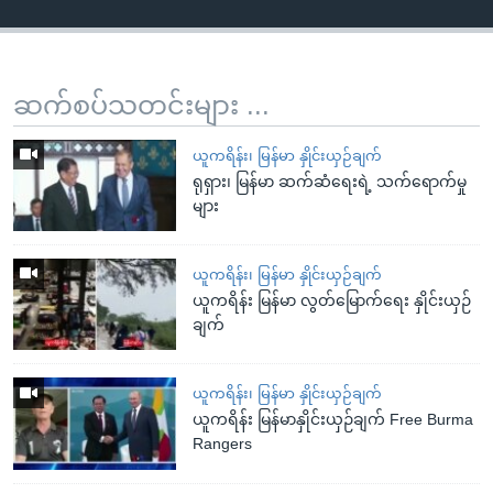
ဆက်စပ်သတင်းများ ...
ယူကရိန်း၊ မြန်မာ နှိုင်းယှဉ်ချက်
ရုရှား၊ မြန်မာ ဆက်ဆံရေးရဲ့ သက်ရောက်မှု
များ
ယူကရိန်း၊ မြန်မာ နှိုင်းယှဉ်ချက်
ယူကရိန်း မြန်မာ လွတ်မြောက်ရေး နှိုင်းယှဉ်
ချက်
ယူကရိန်း၊ မြန်မာ နှိုင်းယှဉ်ချက်
ယူကရိန်း မြန်မာနှိုင်းယှဉ်ချက် Free Burma
Rangers