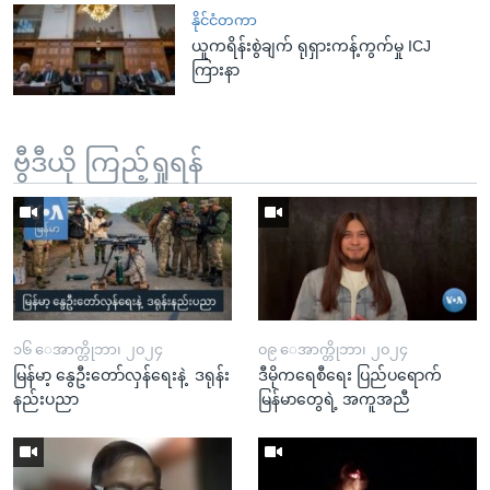
နိုင်ငံတကာ
ယူကရိန်းစွဲချက် ရုရှားကန့်ကွက်မှု ICJ
ကြားနာ
ဗွီဒီယို ကြည့်ရှုရန်
၁၆ ေအာက္တိုဘာ၊ ၂၀၂၄
၀၉ ေအာက္တိုဘာ၊ ၂၀၂၄
မြန်မာ့ နွေဦးတော်လှန်ရေးနဲ့ ဒရုန်း
ဒီမိုကရေစီရေး ပြည်ပရောက်
နည်းပညာ
မြန်မာတွေရဲ့ အကူအညီ