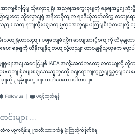
အောကျစီဂငြျ သိုလှောငျရုံ၊ အညဈအကွေးစုပျတဲ့ စနဈအပွငျ သုံးပ
ငျးတှေ သိုလှောငျရုံ အနီးတဝိုကျက ရဒေီယိုသတ်တိကွှ ဓာတျရောင
လညျး လကျနကျကွီးပဈခတျမှုတှအေတှငျး ပကြျစီးခဲ့တယျလို့ ပ
ီးသတျရုံဟာလညျး ပဈခတျခံရပွီး၊ ဓာတျအားပို့စကျကို ထိမှနျတာက
အားပေး စနဈကို ထိခိုကျနိုငျတယျလို့လညျး တာဝနျရှိသူတှကေ ပွေ
မွူစှမျးအငျ အဂေငြျစီ IAEA အကွီးအကဲကတော့ တကယျလို့ တိုကျခိ
ဒါမှမဟုတျ စုံစမျးစဈဆေးသူတှကေို ဝငျရောကျကွည့ျရှုခှင့ျမပေး
ရငျဆိုငျရနိုငျကွောငျး သတိပေးထားပါတယျ။
Follow us
ပရင့်ထုတ်ရန်
်းများ ...
နယ်ထဲက ယူကရိန်းနျူကလီးယားစက်ရုံ ဗုံးကြဲတိုက်ခိုက်ခံရ