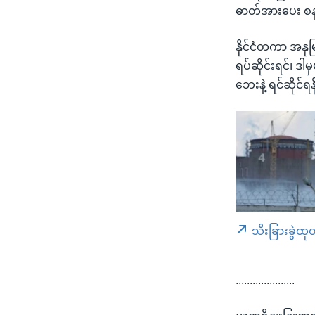
ဓာတ်အားပေး စနစ
နိုင်ငံတကာ အနု
ရပ်ဆိုင်းရင်၊ ဒ
ဘေးနဲ့ ရင်ဆိုင
သီးခြားခွဲထု
.....................