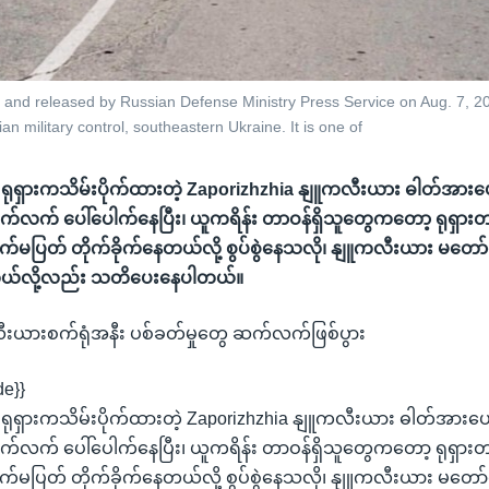
o and released by Russian Defense Ministry Press Service on Aug. 7, 20
an military control, southeastern Ukraine. It is one of
မှာ ရုရှားကသိမ်းပိုက်ထားတဲ့ Zaporizhzhia နျူကလီးယား ဓါတ်အားပ
က်လက် ပေါ်ပေါက်နေပြီး၊ ယူကရိန်း တာဝန်ရှိသူတွေကတော့ ရုရှား
မပြတ် တိုက်ခိုက်နေတယ်လို့ စွပ်စွဲနေသလို၊ နျူကလီးယား မတော်တဆ
ှိတယ်လို့လည်း သတိပေးနေပါတယ်။
းယားစက်ရုံအနီး ပစ်ခတ်မှုတွေ ဆက်လက်ဖြစ်ပွား
de}}
မှာ ရုရှားကသိမ်းပိုက်ထားတဲ့ Zaporizhzhia နျူကလီးယား ဓါတ်အားပေ
က်လက် ပေါ်ပေါက်နေပြီး၊ ယူကရိန်း တာဝန်ရှိသူတွေကတော့ ရုရှား
မပြတ် တိုက်ခိုက်နေတယ်လို့ စွပ်စွဲနေသလို၊ နျူကလီးယား မတော်တဆ