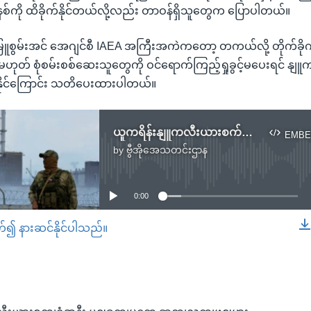
်ကို ထိခိုက်နိုင်တယ်လို့လည်း တာဝန်ရှိသူတွေက ပြောပါတယ်။
မြူစွမ်းအင် အေဂျင်စီ IAEA အကြီးအကဲကတော့ တကယ်လို့ တိုက်ခိုက်
ါမှမဟုတ် စုံစမ်းစစ်ဆေးသူတွေကို ဝင်ရောက်ကြည့်ရှုခွင့်မပေးရင် 
်ရနိုင်ကြောင်း သတိပေးထားပါတယ်။
ယူကရိန်းနျူကလီးယားစက်ရုံအနီး ပစ်ခတ်မှုတွေ ဆက်လက်ဖြစ်ပွား
EMBE
by
ဗွီအိုအေသတင်းဌာန
No media source currently available
0:00
တ်၍ နားဆင်နိုင်ပါသည်။
EMBED