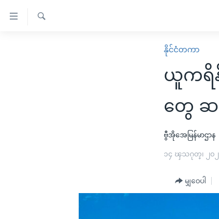
သုံး
ရ
ရှာဖွေ
လွယ်ကူ
မူလစာမျက်နှာ
နိုင်ငံတကာ
ရ
စေ
မြန်မာ
လာ
ယူကရိန
သည့်
ဒ်
ကမ္ဘာ့သတင်းများ
Link
ဗွီဒီယို
နိုင်ငံတကာ
တွေ ဆ
များ
သတင်းလွတ်လပ်ခွင့်
အမေရိကန်
ပင်မ
ရပ်ဝန်းတခု လမ်းတခု အလွန်
တရုတ်
ဗွီအိုအေမြန်မာဌာန
အကြောင်းအရာ
အင်္ဂလိပ်စာလေ့လာမယ်
အစ္စရေး-ပါလက်စတိုင်း
၁၄ ၾသဂုတ္၊ ၂၀
သို့
အပတ်စဉ်ကဏ္ဍများ
အမေရိကန်သုံးအီဒီယံ
ကျော်
မျှဝေပါ
ကြည့်
ရေဒီယိုနှင့်ရုပ်သံ အချက်အလက်များ
မကြေးမုံရဲ့ အင်္ဂလိပ်စာ
ရေဒီယို
ရန်
ရေဒီယို/တီဗွီအစီအစဉ်
ရုပ်ရှင်ထဲက အင်္ဂလိပ်စာ
တီဗွီ
ပင်မ