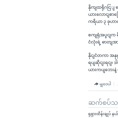
နိုကျထရိုဂငြျ 
ယားလောငျစာခြော
ကရိယာ ၃ ခုဟာ
စကျရုံအပွငျက မ
ငံလုံးရဲ့ ဓာတျ
နိုငျငံတကာ အနု
ရပျဆိုငျးရငျ၊ 
ယားကပျဘေးနဲ့ 
မျှဝေပါ
ဆက်စပ်သတင
ရုရှားထိန်းချုပ် 