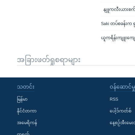
နျူကလီးယားစက်ရုံ
Saki တပ်စခန်းက 
ယူကရိန်းကျူးကျော်စ
အခြားဖတ်ရှုစရာများ
သတင်း
၀န်ဆောင်မှ
မြန်မာ
RSS
နိုင်ငံတကာ
ပေါ့ဒ်ကတ်စ်
အမေရိကန်
နေ့စဉ်အီးမေ
တရုတ်