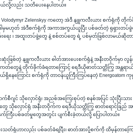
ှိတယ်လို့လည်း သတိပေးနေပါတယ်။
Volodymyr Zelenskyy ကတော့ အဲဒီ နျူကလီးယား စက်ရုံကို တိုက်ခို
် ဒါမှမဟုတ် အဲဒီစက်ရုံကို အကာအကွယ်ယူပြီး ပစ်ခတ်တဲ့ ရုရှားတပ်ဖွဲပ
မ်းရေး ၊ အထူးတပ်ဖွဲ့တွေ နဲ့ စစ်တပ်တွေ ရဲ့ ပစ်မှတ်ဖြစ်လာမယ်ဆ
ုံးဖြစ်တဲ့ နျူကလီးယား ဓါတ်အားပေးစက်ရုံနဲ့ အနီးတဝိုက်မှာ လွန်
တ်တွေနဲ့ တိုက်ခိုက်ခံရတာကြောင့် ရေဒီယိုဓာတ်သတ္တိကြွ အန္တရာယ်နဲ
္တရာယ်ရှိနေကြောင်း စက်ရုံကို တာဝန်ယူကြီးကြပ်နေတဲ့ Energoatom 
ောက်စီဂျင် သိုလှောင်ရုံ၊ အညစ်အကြေးစုပ်တဲ့ စနစ်အပြင် သုံးပြီးသ
ွေ သိုလှောင်ရုံ အနီးတဝိုက်က ရေဒီယိုသတ္တိကြွ ဓာတ်ရောင်ခြည် အာ
ြီးပစ်ခတ်မှုတွေအတွင်း ပျက်စီးခဲ့တယ်လို့ ပြောပါတယ်။
းသတ်ရုံဟာလည်း ပစ်ခတ်ခံရပြီး၊ ဓာတ်အားပို့စက်ကို ထိမှန်တာကြောင့်