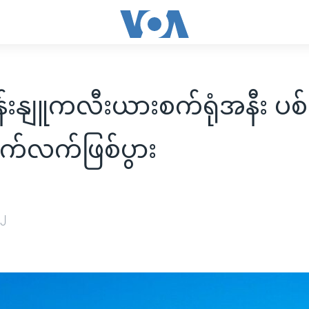
်းနျူကလီးယားစက်ရုံအနီး ပစ်
က်လက်ဖြစ်ပွား
၂၂