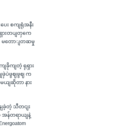
းပေး စကျရုံအနီး
ုရှားတပျတှကေ
ယား မတောျတဆမှု
ခိုကျတဲ့ ရုရှား
ျဖှဲပဲဖွဈဖွဈ က
လာမယျဆိုတာ နား
ခဲ့တဲ့ သီတငျး
 အန်တရာယျနဲ့
့ Energoatom