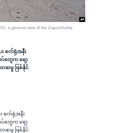
22, a general view of the Zaporizhzhia
ေး စက်ရုံအနီး
တပ်တွေက ရော့
မှု ဖြစ်နိုင်
း စက်ရုံအနီး
တပ်တွေက ရော့
မှု ဖြစ်နိုင်