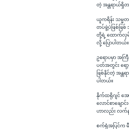
တဲ့ အန္တရာယ်ရ
ယူကရိန်း သမ္မတ 
တပ်ဖွဲ့ပဲဖြစ်ဖြစ
တို့ရဲ့ ထောက်လှ
လို့ ပြောပါတယ်။
ဥရောပမှာ အကြီးဆ
ပတ်အတွင်း ရော့က
ဖြစ်နိုင်တဲ့ အန
ပါတယ်။
နိုက်ထရိုဂျင် အ
လောင်စာချောင်းတ
ဟာလည်း လက်နက်က
စက်ရုံအပြင်က မီ