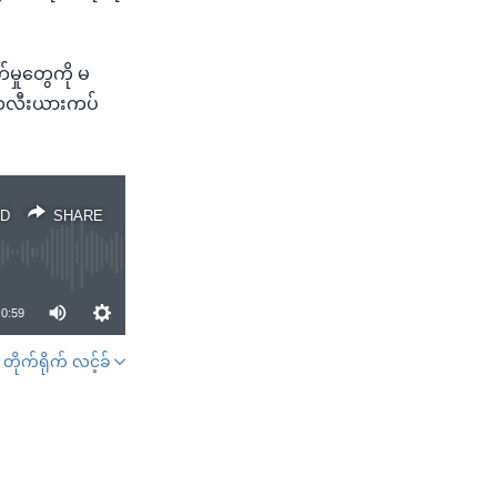
မှုတွေကို မ
နျူကလီးယားကပ်
D
SHARE
0:59
တိုက်ရိုက် လင့်ခ်
SHARE