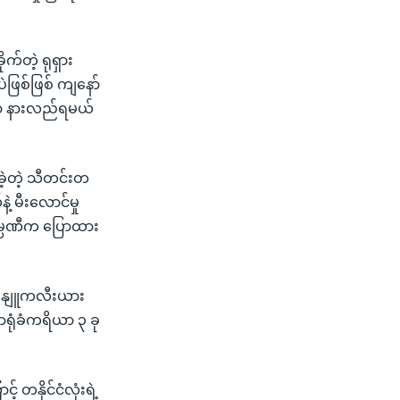
က်တဲ့ ရုရှား
ဲဖြစ်ဖြစ် ကျနော်
ိုတာ နားလည်ရမယ်
ခဲ့တဲ့ သီတင်းတ
့ မီးလောင်မှု
ကုမ္ပဏီက ပြောထား
ား နျူကလီးယား
ရုံခံကရိယာ ၃ ခု
 တနိုင်ငံလုံးရဲ့