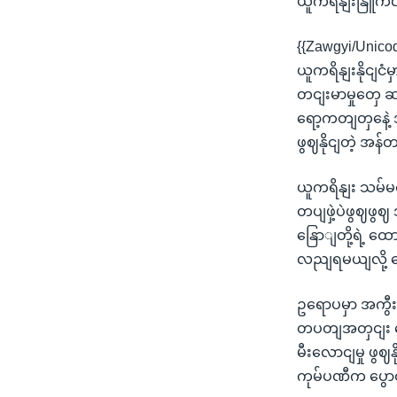
ယူကရိနျးနြူက
{{Zawgyi/Unico
ယူကရိနျးနိုငျင
တငျးမာမှုတှေ 
ရော့ကတျတှနေဲ့
ဖွဈနိုငျတဲ့ အ
ယူကရိနျး သမ်မတ
တပျဖှဲ့ပဲဖွဈဖွ
နြောျတို့ရဲ့ ထ
လညျရမယျလို့ 
ဥရောပမှာ အကွီး
တပတျအတှငျး ရေ
မီးလောငျမှု ဖွဈ
ကုမ်ပဏီက ပွေ