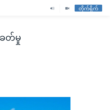
တိုက်ရိုက်
ခတ်မှု