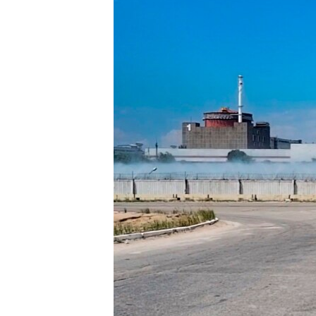
သုတပဒေသာ အင်္ဂလိပ်စာ
အ
ညွန်း
စာမျက်နှာ
သို့
ကျော်
ကြည့်
ရန်
ရှာဖွေ
ရန်
နေရာ
သို့
ကျော်
ရန်