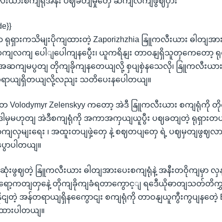
လီးယားစကျရုံအနီး ပဈခတျမှုတှေ ဆကျလကျဖွဈပှား
de}}
ံမှာ ရုရှားကသိမျးပိုကျထားတဲ့ Zaporizhzhia နြူကလီးယား ဓါတျအာ
ဆကျလကျ ပေါျပေါကျနပွေီး၊ ယူကရိနျး တာဝနျရှိသူတှကေတော့ ရ
 အဆကျမပွတျ တိုကျခိုကျနတေယျလို့ စှပျစှဲနသေလို၊ နြူကလီး
န်တရာယျရှိတယျလို့လညျး သတိပေးနပေါတယျ။
 Volodymyr Zelenskyy ကတော့ အဲဒီ နြူကလီးယား စကျရုံကို တိုကျ
ဈ ဒါမှမဟုတျ အဲဒီစကျရုံကို အကာအကှယျယူပွီး ပဈခတျတဲ့ ရုရှားတပ
ောကျလှမျးရေး ၊ အထူးတပျဖှဲ့တှေ နဲ့ စဈတပျတှေ ရဲ့ ပဈမှတျဖွဈ
ပွောပါတယျ။
ဆုံးဖွဈတဲ့ နြူကလီးယား ဓါတျအားပေးစကျရုံနဲ့ အနီးတဝိုကျမှာ လှနျ
ာ့ကတျတှနေဲ့ တိုကျခိုကျခံရတာကွောင့ျ ရဒေီယိုဓာတျသတ်တိကွှ
နိုငျတဲ့ အန်တရာယျရှိနကွေောငျး စကျရုံကို တာဝနျယူကွီးကွပျနတေဲ
ာထားပါတယျ။