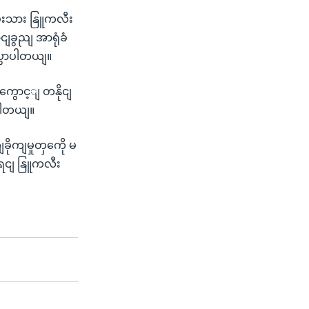
ွီးသား နြူကလီး
ျခွညျ အာရုံခံ
ွောပါတယျ။
ွောင့ျ တနိုငျ
ာပါတယျ။
ုကျမှုတှကေို မ
ရငျ နြူကလီး