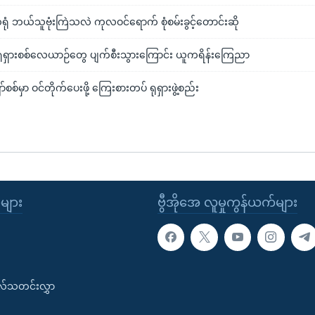
 ဘယ်သူဗုံးကြဲသလဲ ကုလဝင်ရောက် စုံစမ်းခွင့်တောင်းဆို
ရုရှားစစ်လေယာဉ်တွေ ပျက်စီးသွားကြောင်း ယူကရိန်းကြေညာ
စ်မှာ ဝင်တိုက်ပေးဖို့ ကြေးစားတပ် ရုရှားဖွဲ့စည်း
ုများ
ဗွီအိုအေ လူမှုကွန်ယက်များ
းလ်သတင်းလွှာ