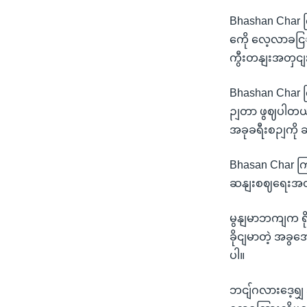
Bhashan Char 
ကေို လေ့လာခငြျ
ကွီးတနျးအတှငျး
Bhashan Char က
ဉျတာ ဖွဈပါတယျ
အခုခရီးစဉျကို ဆ
Bhasan Char 
ဆနျးစဈရေးအတှက
မွနျမာဘကျက ရိ
ခိုငျမာတဲ့ အခ
ပါ။
ဘငျ်ဂလားဒေ့ရျှ 