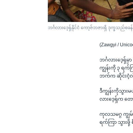
ဘင်္ဂလားဒေ့ရှ်နိုင်ငံ ကော့ဇ်ဘဇားရှိ ဒုက္ခသည်စ
(Zawgyi / Unico
ဘင်္ဂလားဒေ့ရှ်မှ
ကျွန်းကို ၃ ရက်
ဘက်က ဆိုင်းငံ့
ဒီကျွန်းကိုသွားမယ
လားဒေ့ရှ်က တောင
ကုလသမဂ္ဂ ကျွမ်း
ရက်ကြာ သွားဖို