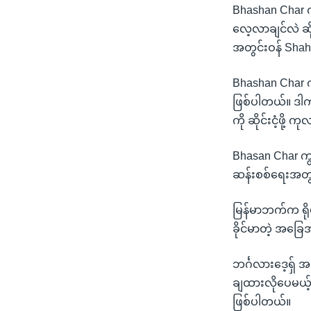
Bhashan Char က
လေ့လာချင်လဲ ဆို
အတွင်းဝန် Shah 
Bhashan Char က
ဖြစ်ပါတယ်။ ဒါက
ကို ဆိုင်းငံ့ဖို
Bhasan Char က
ဆန်းစစ်ရေးအတွက
မြန်မာဘက်က ရို
ခိုင်မာတဲ့ အခြ
ဘင်္ဂလားဒေ့ရှ် အ
ချထားလိုပေမယ့
ဖြစ်ပါတယ်။