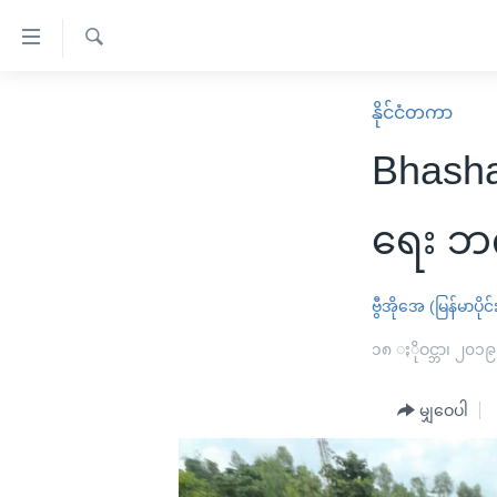
သုံး
ရ
ရှာဖွေ
လွယ်ကူ
မူလစာမျက်နှာ
နိုင်ငံတကာ
ရ
စေ
မြန်မာ
လာ
Bhasha
သည့်
ဒ်
ကမ္ဘာ့သတင်းများ
Link
ဗွီဒီယို
နိုင်ငံတကာ
ရေး ဘင်
များ
သတင်းလွတ်လပ်ခွင့်
အမေရိကန်
ပင်မ
ရပ်ဝန်းတခု လမ်းတခု အလွန်
တရုတ်
ဗွီအိုအေ (မြန်မာပိုင်
အကြောင်းအရာ
အင်္ဂလိပ်စာလေ့လာမယ်
အစ္စရေး-ပါလက်စတိုင်း
၁၈ ႏိုဝင္ဘာ၊ ၂၀၁၉
သို့
အပတ်စဉ်ကဏ္ဍများ
အမေရိကန်သုံးအီဒီယံ
ကျော်
မျှဝေပါ
ကြည့်
ရေဒီယိုနှင့်ရုပ်သံ အချက်အလက်များ
မကြေးမုံရဲ့ အင်္ဂလိပ်စာ
ရေဒီယို
ရန်
ရေဒီယို/တီဗွီအစီအစဉ်
ရုပ်ရှင်ထဲက အင်္ဂလိပ်စာ
တီဗွီ
ပင်မ