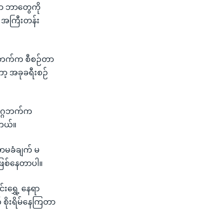
ှာ ဘာတွေကို
န အကြီးတန်း
ဂ္ဂဘက်က စီစဉ်တာ
ာ့ အခုခရီးစဉ်
သမဂ္ဂဘက်က
ါတယ်။
အာမခံချက် မ
 ဖြစ်နေတာပါ။
်းရွှေ့ နေရာ
စိုးရိမ်နေကြတာ