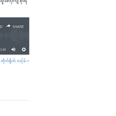
ုအတှကျ စိုးရိ
D
SHARE
1:16
တိုက်ရိုက် လင့်ခ်
SHARE