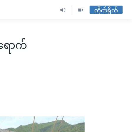
တိုက်ရိုက်
းရောက်