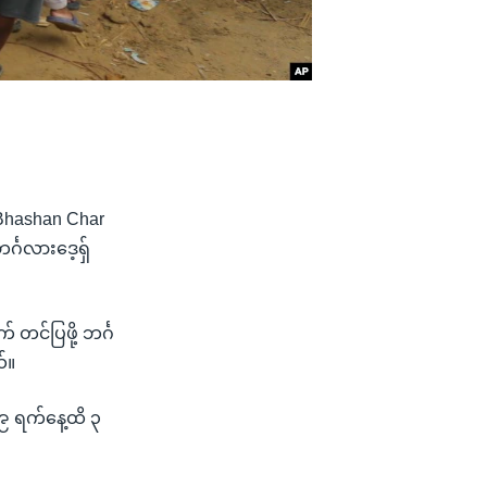
့ Bhashan Char
်္ဂလားဒေ့ရှ်
 တင်ပြဖို့ ဘင်္ဂ
်။
၁၉ ရက်နေ့ထိ ၃