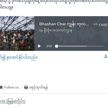
ေယ့ျ ဒုက်ခသညျတှနေဲ့ လေ့လာသုံးသပျသူတှကေတော့ ဘေးကငျးမှ
ပါတယျ။
Bhashan Char ကျွန်း ကုလအဖွဲ့ သွားရောက်ရေး ဘင်္ဂလာဆိုင်းငံ့
EMBE
by
ဗွီအိုအေသတင်းဌာန
No media source currently available
0:00
တ်၍ နားဆင်နိုင်ပါသည်။
EMBED
Follow us
ပရင့်ထုတ်ရန်
ုအေ (မြန်မာပိုင်း)