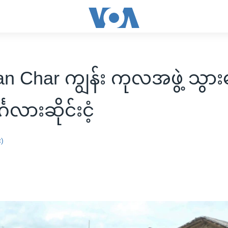
n Char ကျွန်း ကုလအဖွဲ့ သွာ
္ဂလားဆိုင်းငံ့
း)