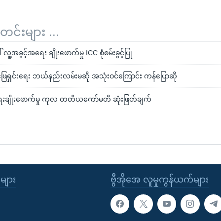
်းများ ...
ူ့အခွင့်အရေး ချိုးဖောက်မှု ICC စုံစမ်းခွင့်ပြု
ြေရှင်းရေး ဘယ်နည်းလမ်းမဆို အသုံးဝင်ကြောင်း ကန်ပြောဆို
ရေးချိုးဖောက်မှု ကုလ တတိယကော်မတီ ဆုံးဖြတ်ချက်
ုများ
ဗွီအိုအေ လူမှုကွန်ယက်များ