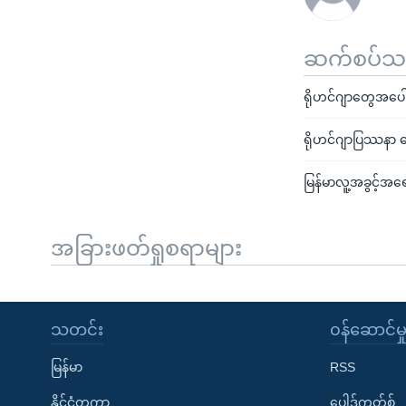
ဆက်စပ်သတင
ရိုဟင်ဂျာတွေအပေါ် လ
ရိုဟင်ဂျာပြဿနာ ဖ
မြန်မာလူ့အခွင့်အ
အခြားဖတ်ရှုစရာများ
သတင်း
၀န်ဆောင်မှ
မြန်မာ
RSS
နိုင်ငံတကာ
ပေါ့ဒ်ကတ်စ်