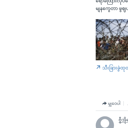
ရောခထြားလိုပမ
မျနကွေတာ ဖွဈ
သီးခြားခွဲထု
မျှဝေပါ
ဗွီအိ