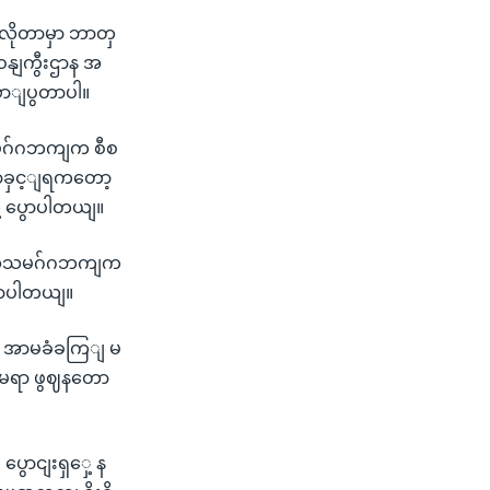
လိုတာမှာ ဘာတှ
 ဝနျကွီးဌာန အ
ဖောျပွတာပါ။
လသမဂ်ဂဘကျက စီစ
ောခှင့ျရကတော့
ို့ ပွောပါတယျ။
 ကုလသမဂ်ဂဘကျက
ောပါတယျ။
ေး အာမခံခကြျ မ
ရမေရာ ဖွဈနတော
ပွောငျးရှှေ့ န