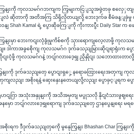
ကြှနျးကို ကုလသမဂ်ဂဘကျက ကြှမျးကငြျသူအဖှဲ့တခု စလှေှတျ
လဲ ဆိုတာကို အတိအကြ သိရှိလိုတယျလို့ ဘေးဒုက်ခ စီမံခန့ျခှဲမှု
ဝနျ Shah Kamal ရဲ့ ပွောဆိုခကြျကို ကိုးကားပွီး Daily Star က 
ြှနျးမှာ ဘေးကငျးလုံခွုံမှုကိစ်စကို သှားရောကျလေ့လာဖို့ ကု
။ ဒါကာအခွစေိုကျ ကုလသမဂ်ဂ ဒုက်ခသညျမြားဆိုငျရာရုံးက ပွ
ိုငျးငံ့ဖို့ ကုလသမဂ်ဂနဲ့ ဘငျ်ဂလားဒေ့ရျှ ညှိနှိုငျး သဘောထားတာလ
ကြှနျးကို ဒုက်ခသညျတှေ ပွောငျးရှှေ့ နရောခထြားရေးအတှကျ
ျလညျး အစိုးရနဲ့ ဆှေးနှေးနတေယျလို့လညျး ပွောခှင့ျရက ပွ
ုဟငျဂြာ အသုံးအနှုနျးကို အသိအမှတျ မပွုသလို နိုငျငံသားဖွဈရ
ွအေနမှော ဘငျ်ဂလားဒေ့ရျှရောကျ ဒုက်ခသညျတှေ ဌာနပွေနျရေး မ
အစိုးရက ဒီဒုက်ခသညျတှကေို မွနေုကြှနျး Bhashan Char ကြှနျးကို 