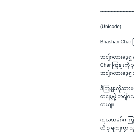
----------------------
(Unicode)
Bhashan Char က
ဘငျ်ဂလားဒေ့ရျှမ
Char ကြှနျးကိ
ဘငျ်ဂလားဒေ့ရျ
ဒီကြှနျးကိုသှာ
တငျပွဖို့ ဘငျ်
တယျ။
ကုလသမဂ်ဂ ကြှမျ
ထိ ၃ ရကျကွာ သှ