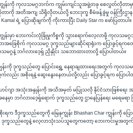
ျွန်းကို ကုလသမဂ္ဂဘက်က ကျွမ်းကျင်သူအဖွဲ့တခု စေလွှတ်လိုတာမ
တာကို အတိအကျ သိရှိလိုတယ်လို့ ဘေးဒုက္ခ စီမံခန့်ခွဲမှု ဝန်ကြီးဌာ
Kamal ရဲ့ ပြောဆိုချက်ကို ကိုးကားပြီး Daily Star က ဖော်ပြတာပါ။
ျွန်းမှာ ဘေးကင်းလုံခြုံမှုကိစ္စကို သွားရောက်လေ့လာဖို့ ကုလသမ
ာအခြေစိုက် ကုလသမဂ္ဂ ဒုက္ခသည်များဆိုင်ရာရုံးက ပြောခွင့်ရကတေ
့ ကုလသမဂ္ဂနဲ့ ဘင်္ဂလားဒေ့ရှ် ညှိနှိုင်း သဘောထားတာလို့ ပြောပါတယ်။
ျွန်းကို ဒုက္ခသည်တွေ ပြောင်းရွှေ့ နေရာချထားရေးအတွက် ကုလ
်လည်း အစိုးရနဲ့ ဆွေးနွေးနေတယ်လို့လည်း ပြောခွင့်ရက ပြောပ
ဟင်ဂျာ အသုံးအနှုန်းကို အသိအမှတ် မပြုသလို နိုင်ငံသားဖြစ်ရေး 
ေအနေမှာ ဘင်္ဂလားဒေ့ရှ်ရောက် ဒုက္ခသည်တွေ ဌာနေပြန်ရေး မရေမရာ
စိုးရက ဒီဒုက္ခသည်တွေကို မြေနုကျွန်း Bhashan Char ကျွန်းကို ပြောင
် ဒုက္ခသည်တွေနဲ့ လေ့လာသုံးသပ်သူတွေကတော့ ဘေးကင်းမှုအတွက် 