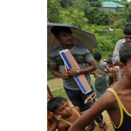
သုတပဒေသာ အင်္ဂလိပ်စာ
အ
ညွန်း
စာမျက်နှာ
သို့
ကျော်
ကြည့်
ရန်
ရှာဖွေ
ရန်
နေရာ
သို့
ကျော်
ရန်