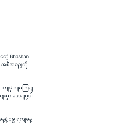
ျနတေဲ့ Bhashan
ျ အစီအစဉျကို
င့ျ သတျမှတျခကြျ
ငျးမှာ ဖောျပွပါ
့နဲ့ ၁၉ ရကျနေ့