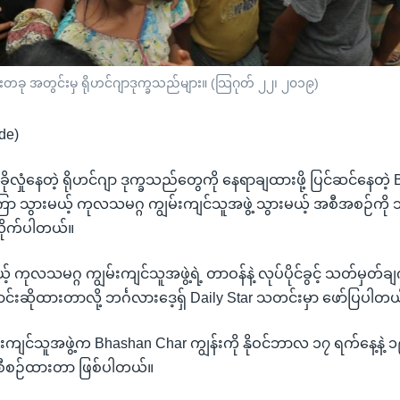
ခန်းတခု အတွင်းမှ ရိုဟင်ဂျာဒုက္ခသည်များ။ (သြဂုတ် ၂၂၊ ၂၀၁၉)
de)
ာ ခိုလှုံနေတဲ့ ရိုဟင်ဂျာ ဒုက္ခသည်တွေကို နေရာချထားဖို့ ပြင်ဆင်နေတဲ
ကြာ သွားမယ့် ကုလသမဂ္ဂ ကျွမ်းကျင်သူအဖွဲ့ သွားမယ့် အစီအစဉ်ကို ဘင
လိုက်ပါတယ်။
့် ကုလသမဂ္ဂ ကျွမ်းကျင်သူအဖွဲ့ရဲ့ တာဝန်နဲ့ လုပ်ပိုင်ခွင့် သတ်မှတ်ချက်
်းဆိုထားတာလို့ ဘင်္ဂလားဒေ့ရှ် Daily Star သတင်းမှာ ဖော်ပြပါတယ
ကျင်သူအဖွဲ့က Bhashan Char ကျွန်းကို နိုဝင်ဘာလ ၁၇ ရက်နေ့နဲ့ 
့ စီစဉ်ထားတာ ဖြစ်ပါတယ်။