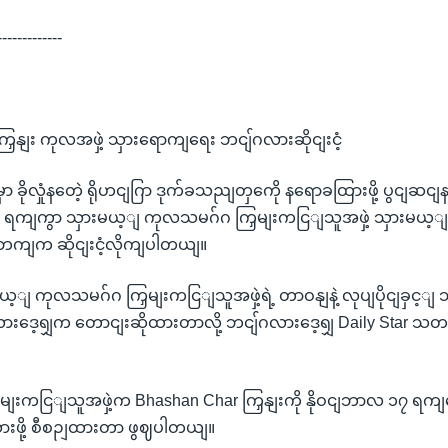
-------------
ြှနျး ကုလအဖှဲ့ သှားရောကျရေး ဘငျ်ဂလားဆိုငျးငံ့
ှာ ခိုလှုံနတေဲ့ ရိုဟငျဂြာ ဒုက်ခသညျတှကေို နရောခထြားဖို့ ပွငျဆင
ု ၃ ရကျကွာ သှားမယ့ျ ကုလသမဂ်ဂ ကြှမျးကငြျသူအဖှဲ့ သှားမယ့
ှဘကျက ဆိုငျးငံ့လိုကျပါတယျ။
းမယ့ျ ကုလသမဂ်ဂ ကြှမျးကငြျသူအဖှဲ့ရဲ့ တာဝနျနဲ့ လုပျပိုငျခှ
ဂလားဒေ့ရျှက တောငျးဆိုထားတာလို့ ဘငျ်ဂလားဒေ့ရျှ Daily Star သတ
းကငြျသူအဖှဲ့က Bhashan Char ကြှနျးကို နိုဝငျဘာလ ၁၇ ရကျနေ
ားဖို့ စီစဉျထားတာ ဖွဈပါတယျ။