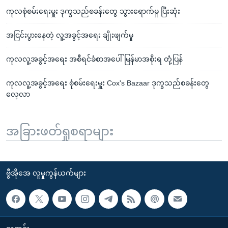
ကုလစုံစမ်းရေးမှူး ဒုက္ခသည်စခန်းတွေ သွားရောက်မှု ပြီးဆုံး
အငြင်းပွားနေတဲ့ လူ့အခွင့်အရေး ချိုးဖျက်မှု
ကုလလူ့အခွင့်အရေး အစီရင်ခံစာအပေါ် မြန်မာအစိုးရ တုံ့ပြန်
ကုလလူ့အခွင့်အရေး စုံစမ်းရေးမှူး Cox's Bazaar ဒုက္ခသည်စခန်းတွေ
လေ့လာ
အခြားဖတ်ရှုစရာများ
ဗွီအိုအေ လူမှုကွန်ယက်များ