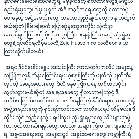
နိုင်ငံရေးခေါင်းဆောင်တွေရဲ့ မမှန်ကန်တဲ့ စိတ်ထားတွေနဲ့ မဲဆွယ်
စည်းရုံးမှုတွေ၊ ဒါမှမဟုတ် အဲဒီ အခွင့်အရေးတွေကို ထောက်ပံ့
ပေးနေတဲ့ အဖွဲ့အစည်းတွေ၊ သဘောတူညီချက်တွေက နှုတ်ထွက်
မယ်ဆိုတဲ့ ခြိမ်းခြောက် ပြောဆိုမှုတွေအတိုင်း လိုက်နာ
ဆောင်ရွက်ကြမယ်ဆိုရင် ကမ္ဘာကြီးအနေနဲ့ ကြီးမားတဲ့ ဆုံးရှုံးမှု
တွေနဲ့ ရင်ဆိုင်ရလိမ့်မယ်လို့ Zeid Hussein က သတိပေး ပြော
ကြားလိုက်ပါတယ်။
“အရင် နိုင်ငံပေါင်းချုပ် အသင်းကြီး ကာလတုန်းကလိုပဲ အများနဲ့
အပြန်အလှန် ထိန်းကြောင်းရမယ့်စနစ်ကြီးကို ဖျက်လို ဖျက်ဆီး
လုပ်တဲ့ အနေအထားတွေ၊ ဒီလို စနစ်ကြီးကနေ တစိတ်တပိုင်း
ထွက်သွားမယ်ဆိုတဲ့ အခြေအနေတွေ ရှိလာတာကြောင့် ဒီ
သမိုင်းကြောင်းအတိုင်းပဲ အခုလုပ်နေကြတဲ့ နိုင်ငံရေးသမားတွေနဲ့
အဖွဲ့အစည်းတွေကို ရှင်းရှင်းလင်းလင်း သတိပေးရပါလိမ့်မယ်။ ဒီ
တိုင်း ထိုင်ကြည့်နေလို့ မရပါဘူး။ ဆုံးရှုံးရမှာတွေ သိပ်များမှာမို့
ကာကွယ်တားဆီးရမှာတွေကလည်း အများကြီးပါပဲ။ ကျနော်တို့
ရဲ့ အခွင့်အရေးတွေ၊ အများသူငါ အခွင့်အရေးတွေ၊ ကမ္ဘာကြီးရဲ့