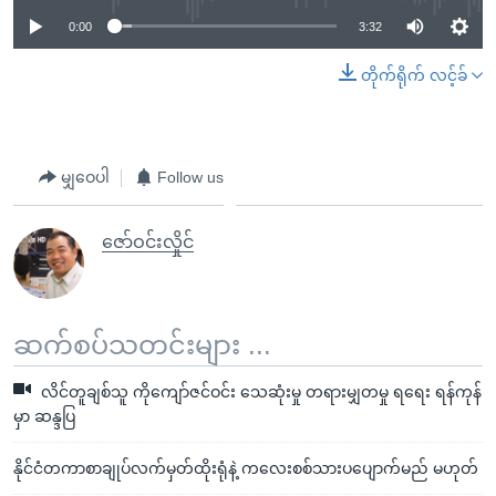
0:00
3:32
တိုက်ရိုက် လင့်ခ်
မျှဝေပါ
Follow us
ဇော်ဝင်းလှိုင်
ဆက်စပ်သတင်းများ ...
လိင်တူချစ်သူ ကိုကျော်ဇင်ဝင်း သေဆုံးမှု တရားမျှတမှု ရရေး ရန်ကုန်
မှာ ဆန္ဒပြ
နိုင်ငံတကာစာချုပ်လက်မှတ်ထိုးရုံနဲ့ ကလေးစစ်သားပပျောက်မည် မဟုတ်