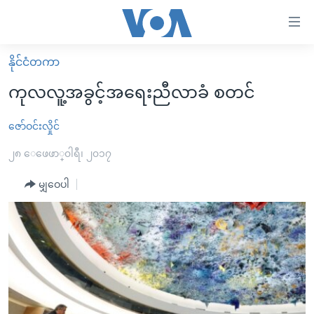
သုံး
ရ
လွယ်ကူ
နိုင်ငံတကာ
မူလစာမျက်နှာ
စေ
ကုလလူ့အခွင့်အရေးညီလာခံ စတင်
မြန်မာ
သည့်
ကမ္ဘာ့သတင်းများ
ဇော်ဝင်းလှိုင်
Link
ဗွီဒီယို
နိုင်ငံတကာ
၂၈ ေဖေဖာ္၀ါရီ၊ ၂၀၁၇
များ
သတင်းလွတ်လပ်ခွင့်
အမေရိကန်
မျှဝေပါ
ပင်မ
ရပ်ဝန်းတခု လမ်းတခု အလွန်
တရုတ်
အကြောင်းအရာ
သို့
အင်္ဂလိပ်စာလေ့လာမယ်
အစ္စရေး-ပါလက်စတိုင်း
ကျော်
အပတ်စဉ်ကဏ္ဍများ
အမေရိကန်သုံးအီဒီယံ
ကြည့်
ရေဒီယိုနှင့်ရုပ်သံ အချက်အလက်များ
မကြေးမုံရဲ့ အင်္ဂလိပ်စာ
ရေဒီယို
ရန်
ပင်မ
ရေဒီယို/တီဗွီအစီအစဉ်
ရုပ်ရှင်ထဲက အင်္ဂလိပ်စာ
တီဗွီ