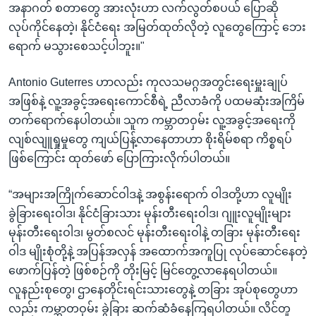
အနာဂတ် စတာတွေ အားလုံးဟာ လက်လွတ်စပယ် ပြောဆို
လုပ်ကိုင်နေတဲ့၊ နိုင်ငံရေး အမြတ်ထုတ်လိုတဲ့ လူတွေကြောင့် ဘေး
ရောက် မသွားစေသင့်ပါဘူး။"
Antonio Guterres ဟာလည်း ကုလသမဂ္ဂအတွင်းရေးမှူးချုပ်
အဖြစ်နဲ့ လူ့အခွင့်အရေးကောင်စီရဲ့ ညီလာခံကို ပထမဆုံးအကြိမ်
တက်ရောက်နေပါတယ်။ သူက ကမ္ဘာတဝှမ်း လူ့အခွင့်အရေးကို
လျစ်လျူရှုမှုတွေ ကျယ်ပြန့်လာနေတာဟာ စိုးရိမ်စရာ ကိစ္စရပ်
ဖြစ်ကြောင်း ထုတ်ဖော် ပြောကြားလိုက်ပါတယ်။
“အများအကြိုက်ဆောင်ဝါဒနဲ့ အစွန်းရောက် ဝါဒတို့ဟာ လူမျိုး
ခွဲခြားရေးဝါဒ၊ နိုင်ငံခြားသား မုန်းတီးရေးဝါဒ၊ ဂျူးလူမျိုးများ
မုန်းတီးရေးဝါဒ၊ မွတ်စလင် မုန်းတီးရေးဝါနဲ့ တခြား မုန်းတီးရေး
ဝါဒ မျိုးစုံတို့နဲ့ အပြန်အလှန် အထောက်အကူပြု လုပ်ဆောင်နေတဲ့
ဖောက်ပြန်တဲ့ ဖြစ်စဉ်ကို တိုးမြင့် မြင်တွေ့လာနေရပါတယ်။
လူနည်းစုတွေ၊ ဌာနေတိုင်းရင်းသားတွေနဲ့ တခြား အုပ်စုတွေဟာ
လည်း ကမ္ဘာတဝှမ်း ခွဲခြား ဆက်ဆံခံနေကြရပါတယ်။ လိင်တူ