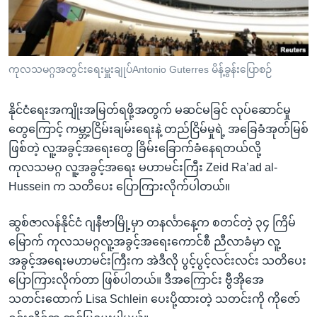
အ
သုတပဒေသာ အင်္ဂလိပ်စာ
ညွန်း
Learning English
စာမျက်နှာ
သို့
ဗွီအိုအေ လူမှုကွန်ယက်များ
ကုလသမဂ္ဂအတွင်းရေးမှူးချုပ်Antonio Guterres မိန့်ခွန်းပြောစဉ်
ကျော်
ကြည့်
နိုင်ငံရေးအကျိုးအမြတ်ရဖို့အတွက် မဆင်မခြင် လုပ်ဆောင်မှု
ရန်
တွေကြောင့် ကမ္ဘာ့ငြိမ်းချမ်းရေးနဲ့ တည်ငြိမ်မှုရဲ့ အခြေခံအုတ်မြစ်
ဘာသာစကားများ
ရှာဖွေ
ဖြစ်တဲ့ လူ့အခွင့်အရေးတွေ ခြိမ်းခြောက်ခံနေရတယ်လို့
ရန်
ကုလသမဂ္ဂ လူ့အခွင့်အရေး မဟာမင်းကြီး Zeid Ra’ad al-
နေရာ
Hussein က သတိပေး ပြောကြားလိုက်ပါတယ်။
သို့
ကျော်
ဆွစ်ဇာလန်နိုင်ငံ ဂျနီဗာမြို့မှာ တနင်္လာနေ့က စတင်တဲ့ ၃၄ ကြိမ်
ရန်
မြောက် ကုလသမဂ္ဂလူ့အခွင့်အရေးကောင်စီ ညီလာခံမှာ လူ့
အခွင့်အရေးမဟာမင်းကြီးက အဲဒီလို ပွင့်ပွင့်လင်းလင်း သတိပေး
ပြောကြားလိုက်တာ ဖြစ်ပါတယ်။ ဒီအကြောင်း ဗွီအိုအေ
သတင်းထောက် Lisa Schlein ပေးပို့ထားတဲ့ သတင်းကို ကိုဇော်