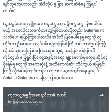
ချစ်သူတွေဟာလည်း အဲဒီလိုပဲ ခွဲခြား ဆက်ဆံခံနေကြရပါ
တယ်။”
လူ့အခွင့်အရေး ချိုးဖောက်မှုတွေဟာ ပဋိပက္ခတွေ ဖြစ်ပေါ်စေ
မယ့် အစောပိုင်းသင်္ကေတတွေဖြစ်တယ်လို့လည်း Guterres က
သတိပေး ပြောကြားပါတယ်။ အဲဒီလို ဖြစ်ပေါ်နေမှုတွေကို လူ
တိုင်းက ဦးစားပေး လုပ်ငန်းစဉ်အဖြစ်နဲ့ ကြိုတင် ကာကွယ်ကြဖို့
လိုအပ်တဲ့အကြောင်း၊ ပြဿနာတွေရဲ့ အခြေခံ ဇစ်မြစ်ကို
ကိုင်တွယ် ဖြေရှင်းပြီး လူ့အခွင့်အရေး ချိုးဖောက်မှုတွေနဲ့ ဆိုင်တဲ့
စိုးရိမ်မှုတွေကို အစောဆုံးနဲ့ အထိရောက်ဆုံး ကိုင်တွယ် ဖြေရှင်း
ကြဖို့ လိုအပ်ကြောင်းလည်း ကုလသမဂ္ဂအတွင်းရေးမှူးချုပ်
Antonio Guterres က ပြောကြားခဲ့ပါတယ်။
ကုလလူ့အခွင့်အရေးညီလာခံ စတင်
by
ဗွီအိုအေသတင်းဌာန
No media source currently available