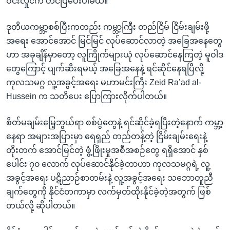
ဝင်းလှိုင်က တင်ပြပေးပါမယ်။
ဒုတိယကမ္ဘာ့စစ်ပြီးကတည်း ကမ္ဘာ့ကြီး တည်ငြိမ် ငြိမ်းချမ်းဖို့
အရေး အောင်အောင် မြင်မြင် လုပ်ဆောင်လာတဲ့ အခြေအနေတွေ
ဟာ အခုချိန်မှာတော့ လူကြိုက်များယုံ လုပ်ဆောင်နေကြတဲ့ မူဝါဒ
တွေကြောင့် ပျက်ဆီးရမယ့် အခြေအနေနဲ့ ရင်ဆိုင်နေရပြီလို့
ကုလသမဂ္ဂ လူ့အခွင့်အရေး မဟာမင်းကြီး Zeid Ra’ad al-
Hussein က သတိပေး ပြောကြားလိုက်ပါတယ်။
စိတ်မချမ်းမြေ့ဘွယ်ရာ စစ်ပွဲတွေနဲ့ ရင်ဆိုင်ခဲ့ရပြီးတဲ့နောက် ကမ္ဘာ့
နေရာ အများအပြားမှာ ရေရှည် တည်တန့်တဲ့ ငြိမ်းချမ်းရေးနဲ့
တိုးတက် အောင်မြင်တဲ့ ဖွံ့ဖြိုးမှုအစီအစဉ်တွေ ရရှိအောင် နှစ်
ပေါင်း ၇၀ လောက် လုပ်ဆောင်နိုင်ခဲ့တာဟာ ကုလသမဂ္ဂရဲ့ လူ့
အခွင့်အရေး ပဋိညာဉ်စာတမ်းနဲ့ လူ့အခွင့်အရေး သဘောတူညီ
ချက်တွေကို နိုင်ငံတကာမှာ လက်မှတ်ထိုးနိုင်ခဲ့တဲ့အတွက် ဖြစ်
တယ်လို့ ဆိုပါတယ်။