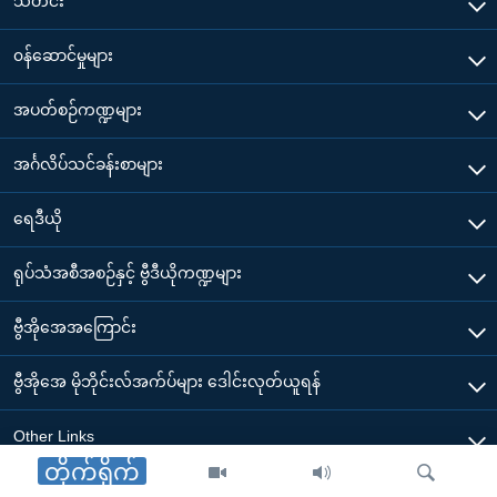
သတင်း
၀န်ဆောင်မှုများ
အပတ်စဉ်ကဏ္ဍများ
အင်္ဂလိပ်သင်ခန်းစာများ
ရေဒီယို
ရုပ်သံအစီအစဉ်နှင့် ဗွီဒီယိုကဏ္ဍများ
ဗွီအိုအေအကြောင်း
ဗွီအိုအေ မိုဘိုင်းလ်အက်ပ်များ ဒေါင်းလုတ်ယူရန်
Other Links
တိုက်ရိုက်