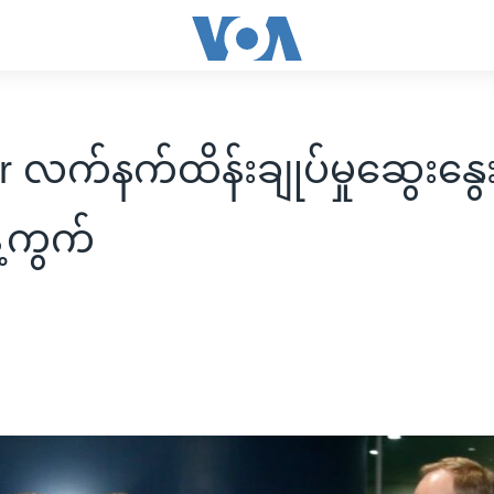
 လက်နက်ထိန်းချုပ်မှုဆွေးနွေးပွဲ
်ကွက်