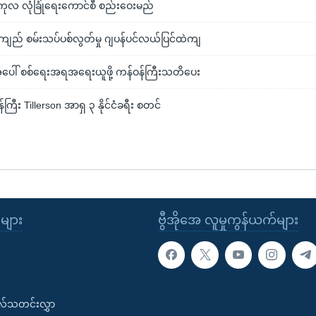
ှု ကုလ လုံခြုံရေးကောင်စီ စည်းဝေးမည်
းကျည် စမ်းသပ်ပစ်လွတ်မှု ဂျပန်ပင်လယ်ပြင်ထဲကျ
အပေါ် စစ်ရေးအရအရေးယူဖို့ ကန်ဝန်ကြီးသတိပေး
န်ကြီး Tillerson အာရှ ၃ နိုင်ငံခရီး စတင်
ုများ
ဗွီအိုအေ လူမှုကွန်ယက်များ
းလ်သတင်းလွှာ