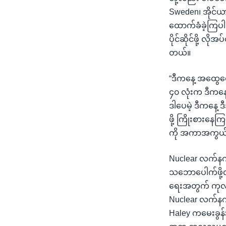
Sweden၊ အိုင်ယ
ထောက်ခံခဲ့ကြပါတ
ပိုင်ဆိုင်ဖို့ 
တယ်။
“ဒီကနေ့ အထွေထွေ
၄၀ လုံးက ဒီကနေ
ဒါပေမဲ့ ဒီကနေ့ ဒီ
ဖို့ ကြိုးစားနေ
ကို အကာအကွယ်ပေးန
Nuclear လက်နက်
သဘောပေါက်ဖို့
ရေးအတွက် ကုလသမဂ
Nuclear လက်နက
Haley ကမေးခွန်