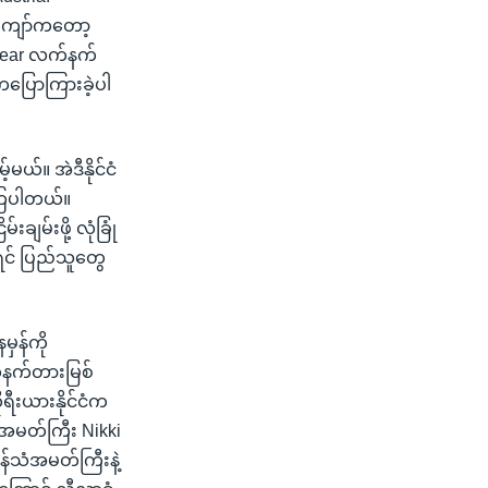
 ကျော်ကတော့
clear လက်နက်
ကပြောကြားခဲ့ပါ
ယ်။ အဲဒီနိုင်ငံ
ာကြပါတယ်။
ချမ်းဖို့ လုံခြုံ
းရင် ပြည်သူတွေ
ှန်ကို
်နက်တားမြစ်
ရီးယားနိုင်ငံက
အမတ်ကြီး Nikki
်သံအမတ်ကြီးနဲ့