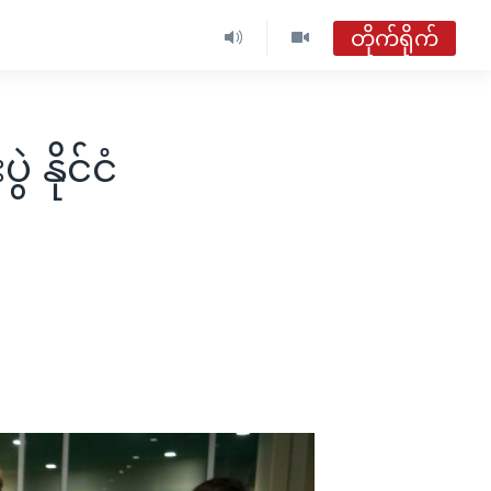
တိုက်ရိုက်
ဗွီအိုအေ မြန်မာညချမ်း
တိုက်ရိုက်ထုတ်လွှင့်မှု
 နိုင်ငံ
အစီအစဉ်များ
ဗွီအိုအေ မြန်မာညချမ်း
ရေဒီယိုတိုက်ရိုက်နားဆင်ရန်