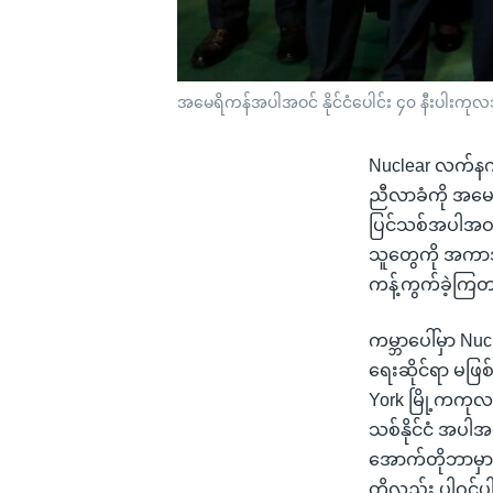
အမေရိကန်အပါအဝင် နိုင်ငံပေါင်း ၄၀ နီးပါးကုလ
Nuclear လက်နက်
ညီလာခံကို အမေရ
ပြင်သစ်အပါအဝင် N
သူတွေကို အကာအက
ကန့်ကွက်ခဲ့ကြတ
ကမ္ဘာပေါ်မှာ N
ရေးဆိုင်ရာ မဖြစ
York မြို့ကကုလသ
သစ်နိုင်ငံ အပါအ
အောက်တိုဘာမှာ ည
တို့လည်း ပါဝင်ပ