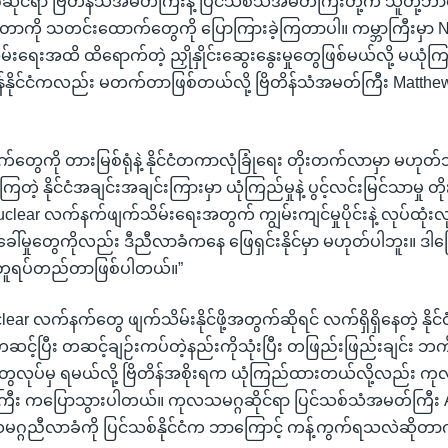
ုင်ရာ ဗြိတိန်သံအမတ်ကြီးနဲ့ ပြင်သစ်သံအမတ်ကြီးတို့က သူတို့ဘာ
ကို သတင်းထောက်တွေကို ပြောကြားခဲ့ကြတာပါ။ ကမ္ဘာကြီးမှာ N
ရေးအထိ ထိရောက်တဲ့ ညှိုနှိုင်းဆွေးနွေးမှုတွေဖြစ်မယ်လို့ မယုံက
ိန်နိုင်ငံကလည်း မတက်တာဖြစ်တယ်လို့ ဗြိတိန်သံအမတ်ကြီး Matthew
တွေကို တားမြစ်ရုံနဲ့ နိုင်ငံတကာလုံခြုံရေး တိုးတက်လာမှာ မဟုတ်
ကြတဲ့ နိုင်ငံအချင်းအချင်းကြားမှာ ယုံကြည်မှုနဲ့ ပွင့်လင်းမြင်သာမှု
lear လက်နက်ဖျက်သိမ်းရေးအတွက် ကျွမ်းကျင်မှုပိုင်းနဲ့ လုပ်ထုံးလု
်ခေါ်မှုတွေကိုလည်း ဒီညီလာခံကနေ ဖြေရှင်းနိုင်မှာ မဟုတ်ပါဘူး။ ဒါက
အတူရပ်တည်တာဖြစ်ပါတယ်။”
clear လက်နက်တွေ ဖျက်သိမ်းနိုင်ဖို့အတွက်ဆိုရင် လက်ရှိရှိနေတဲ့ နိ
်ပြီး တဆင့်ချဉ်းကပ်တဲ့နည်းကိုသုံးပြီး တဖြည်းဖြည်းချင်း ဘက်ပေ
မှုတွေလုပ်မှ ရမယ်လို့ ဗြိတိန်အစိုးရက ယုံကြည်ထားတယ်လို့လည်း ကု
ကြီး ကပြောသွားပါတယ်။ ကုလသမဂ္ဂဆိုင်ရာ ပြင်သစ်သံအမတ်ကြီး 
ညီလာခံကို ပြင်သစ်နိုင်ငံက ဘာကြောင့် ကန့်ကွက်ရသလဲဆိုတာကို