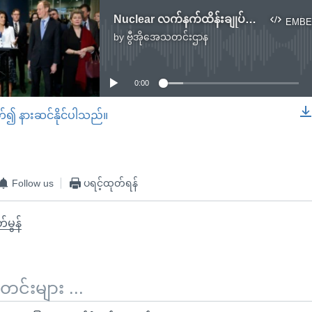
Nuclear လက်နက်ထိန်းချုပ်မှုဆွေးနွေးပွဲ နိုင်ငံ ၄၀ ကန့်ကွက်
EMBE
by
ဗွီအိုအေသတင်းဌာန
No media source currently available
0:00
တ်၍ နားဆင်နိုင်ပါသည်။
EMBED
Follow us
ပရင့်ထုတ်ရန်
်မွန်
်းများ ...