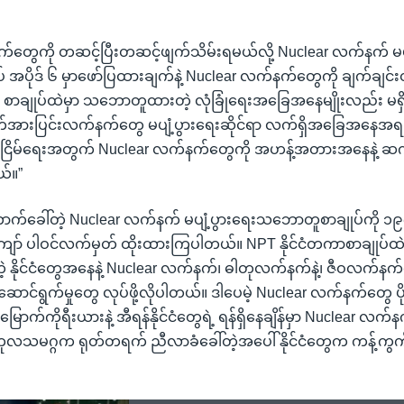
်တွေကို တဆင့်ပြီးတဆင့်ဖျက်သိမ်းရမယ်လို့ Nuclear လက်နက် မပျ
အပိုဒ် ၆ မှာဖော်ပြထားချက်နဲ့ Nuclear လက်နက်တွေကို ချက်ချင
 စာချုပ်ထဲမှာ သဘောတူထားတဲ့ လုံခြုံရေးအခြေအနေမျိုးလည်း မရ
်အားပြင်းလက်နက်တွေ မပျံ့ပွားရေးဆိုင်ရာ လက်ရှိအခြေအနေအရ ပြင
တည်ငြိမ်ရေးအတွက် Nuclear လက်နက်တွေကို အဟန့်အတားအနေနဲ့ ဆက်
ယ်။”
ာက်ခေါ်တဲ့ Nuclear လက်နက် မပျံ့ပွားရေးသဘောတူစာချုပ်ကို ၁၉၇
၀ ကျော် ပါဝင်လက်မှတ် ထိုးထားကြပါတယ်။ NPT နိုင်ငံတကာစာချုပ်ထဲ
ိုင်ငံတွေအနေနဲ့ Nuclear လက်နက်၊ ဓါတုလက်နက်နဲ့၊ ဇီဝလက်နက်တွ
ာင်ရွက်မှုတွေ လုပ်ဖို့လိုပါတယ်။ ဒါပေမဲ့ Nuclear လက်နက်တွေ ပ
 မြောက်ကိုရီးယားနဲ့ အီရန်နိုင်ငံတွေရဲ့ ရန်ရှိနေချိန်မှာ Nuclear လ
့ ကုလသမဂ္ဂက ရုတ်တရက် ညီလာခံခေါ်တဲ့အပေါ် နိုင်ငံတွေက ကန့်က