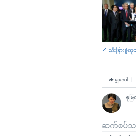
သီးခြားခွဲထု
မျှဝေပါ
စုမြတ
ဆက်စပ်သတင