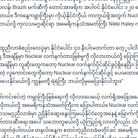
ာလန်၊ Brazil၊ မက်ဆီကို တောင်အာဖရိက အပါဝင် နိုင်ငံပေါင်း ၁၂၀
ယ်။ ဒီကနေ့ကမ္ဘာကြီးမှာ ကိုယ့်နိုင်ငံကိုယ် ကာကွယ်ဖို့အတွက် Nu
လိုအပ်တယ်လို့ ကုလသမဂ္ဂဆိုင်ရာ အမေရိကန်သံအမတ်ကြီး Nikki Haley 
ညီလာခံစည်းဝေးပွဲမှာ နိုင်ငံပေါင်း ၄၀ နီးပါးမတက်တာ တေ့ွပါလိမ့်မ
့ ဒီအချိန်မှာ Nuclear လက်နက်တားမြစ်မှုကို လိုလားတယ်လို့ ပြေ
အချိန်မှာ လူဆိုးတွေကတော့ Nuclear လက်နက်ပိုင်ဆိုင်ခွင့်ရှိနေပြီး၊ ငြိမ်း
ကြတဲ့ လူကောင်းတွေကိုတော့ Nuclear လက်နက်ပိုင်ဆိုင်ခွင့် ပေးမထာ
ိုင်မယ်လို့ ကျွန်မတို့ ရဲရဲကြီး ဘယ်လိုမှမပြောနိုင်ပါဘူး။”
ကင်းစင်တဲ့ ကမ္ဘာကြီးဖြစ်ရေးကို လိုလားပေမယ့် လက်ရှိအခြေအနေမ
လိုတယ်လို့ အမေရိကန်သံအမတ်ကြီးက ပြောပါတယ်။ Nuclear လက
္ဂညီလာခံမှာ ညှိုနိုင်ဆွေးနွေးကြမယ့်နိုင်ငံတွေအနေနဲ့ မြောက်ကို
်တားဆီးရေးအပေါ် သဘောတူမယ်လို့ ယုံကြည်ရဲ့လားလို့လည်း သံ
းထုတ်ခဲ့ပါတယ်။ တနင်္လာနေ့က စတင်တဲ့ညီလာခံမတိုင်ခင် အမေရိကန