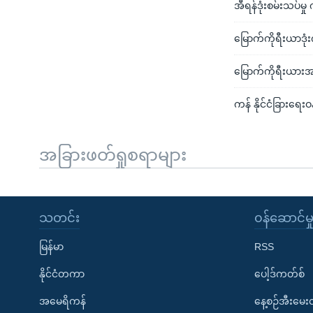
အီရန်ဒုံးစမ်းသပ်မ
မြောက်ကိုရီးယာဒုံ
မြောက်ကိုရီးယား
ကန် နိုင်ငံခြားရေးဝ
အခြားဖတ်ရှုစရာများ
သတင်း
၀န်ဆောင်မှ
မြန်မာ
RSS
နိုင်ငံတကာ
ပေါ့ဒ်ကတ်စ်
အမေရိကန်
နေ့စဉ်အီးမေ