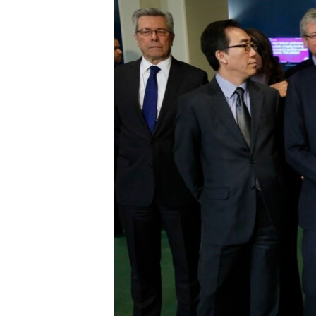
သုတပဒေသာ အင်္ဂလိပ်စာ
အ
ညွန်း
စာမျက်နှာ
သို့
ကျော်
ကြည့်
ရန်
ရှာဖွေ
ရန်
နေရာ
သို့
ကျော်
ရန်