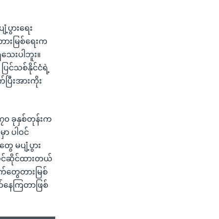
ံ့ပွားရေး
်းတားမြစ်ရေးက
ှိသေးပါဘူး။
်သစ်နိုင်ငံရဲ့
ပြီးအားကိုး
၀ ခုနှစ်တုန်းက
မှာ ပါဝင်
ေ မပျံ့ပွား
ိုင်ဆိုင်ထားတယ်
က်နက်တွေတားမြစ်
ွက်နေကြတာဖြစ်