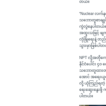
တယ်။
“Nuclear လက်နက
သဘောတူစာချုပ် 
ကွဲလွဲနေပါတယ်။
အထူးသဖြင့် ဖျက
လုံခြုံရေးနဲ့ 
သွားမှာဖြစ်ပါတ
NPT လို့အတိုကေ
နိုင်ငံပေါင်း ၄
သဘောတူထားတဲ့ န
အောင် အရေးယူဆေ
လို့ ယုံကြည်ရတဲ့
ရေးဆွေးနွေးဖို
ပါတယ်။