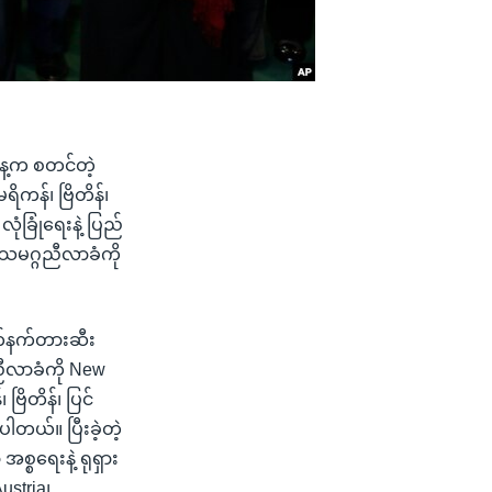
နေ့က စတင်တဲ့
ကန်၊ ဗြိတိန်၊
ုံခြုံရေးနဲ့ ပြည်
လသမဂ္ဂညီလာခံကို
လက်နက်တားဆီး
 ညီလာခံကို New
ြိတိန်၊ ပြင်
ါတယ်။ ပြီးခဲ့တဲ့
စ္စရေးနဲ့ ရုရှား
ustria၊