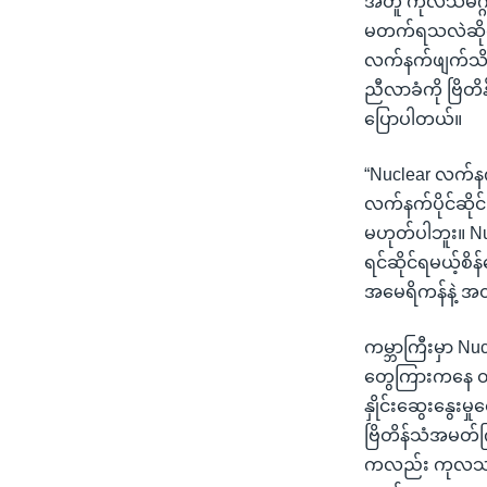
အတူ ကုလသမဂ္ဂဆိ
မတက်ရသလဲဆိုတာ
လက်နက်ဖျက်သိမ်း
ညီလာခံကို ဗြိတ
ပြောပါတယ်။
“Nuclear လက်နက်
လက်နက်ပိုင်ဆိုင်
မဟုတ်ပါဘူး။ Nuc
ရင်ဆိုင်ရမယ့်စိန
အမေရိကန်နဲ့ 
ကမ္ဘာကြီးမှာ Nu
တွေကြားကနေ တဆင့
နှိုင်းဆွေးနွေး
ဗြိတိန်သံအမတ်
ကလည်း ကုလသမဂ္ဂ