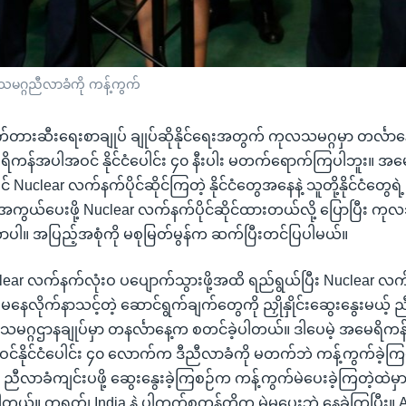
သမဂ္ဂညီလာခံကို ကန့်ကွက်
တားဆီးရေးစာချုပ် ချုပ်ဆိုနိုင်ရေးအတွက် ကုလသမဂ္ဂမှာ တင်္လာ
ိကန်အပါအဝင် နိုင်ငံပေါင်း ၄၀ နီးပါး မတက်ရောက်ကြပါဘူး။ အမေရိ
uclear လက်နက်ပိုင်ဆိုင်ကြတဲ့ နိုင်ငံတွေအနေနဲ့ သူတို့နိုင်ငံတွေရဲ့ လ
ွယ်ပေးဖို့ Nuclear လက်နက်ပိုင်ဆိုင်ထားတယ်လို့ ပြောပြီး ကု
ာပါ။ အပြည့်အစုံကို မစုမြတ်မွန်က ဆက်ပြီးတင်ပြပါမယ်။
uclear လက်နက်လုံးဝ ပပျောက်သွားဖို့အထိ ရည်ရွယ်ပြီး Nuclear 
်မနေလိုက်နာသင့်တဲ့ ဆောင်ရွက်ချက်တွေကို ညှိုနှိုင်းဆွေးနွေးမယ့်
မဂ္ဂဌာနချုပ်မှာ တနင်္လာနေ့က စတင်ခဲ့ပါတယ်။ ဒါပေမဲ့ အမေရိကန်၊ ဗ
ဝင်နိုင်ငံပေါင်း ၄၀ လောက်က ဒီညီလာခံကို မတက်ဘဲ ကန့်ကွက်ခဲ့ကြပ
ီလာခံကျင်းပဖို့ ဆွေးနွေးခဲ့ကြစဉ်က ကန့်ကွက်မဲပေးခဲ့ကြတဲ့ထဲမှာ အ
ါတယ်။ တရုတ်၊ India နဲ့ ပါကက်စတန်တို့က မဲမပေးဘဲ နေခဲ့ကြပြီး။ A