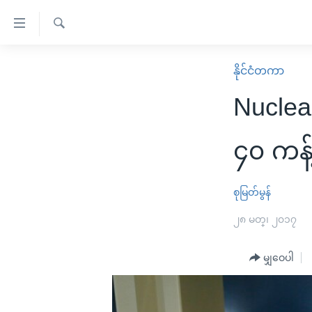
သုံး
ရ
ရှာဖွေ
လွယ်ကူ
မူလစာမျက်နှာ
နိုင်ငံတကာ
ရ
စေ
မြန်မာ
လာ
Nuclear
သည့်
ဒ်
ကမ္ဘာ့သတင်းများ
Link
ဗွီဒီယို
နိုင်ငံတကာ
၄၀ ကန့
များ
သတင်းလွတ်လပ်ခွင့်
အမေရိကန်
ပင်မ
ရပ်ဝန်းတခု လမ်းတခု အလွန်
တရုတ်
စုမြတ်မွန်
အကြောင်းအရာ
အင်္ဂလိပ်စာလေ့လာမယ်
အစ္စရေး-ပါလက်စတိုင်း
၂၈ မတ္၊ ၂၀၁၇
သို့
အပတ်စဉ်ကဏ္ဍများ
အမေရိကန်သုံးအီဒီယံ
ကျော်
မျှဝေပါ
ကြည့်
ရေဒီယိုနှင့်ရုပ်သံ အချက်အလက်များ
မကြေးမုံရဲ့ အင်္ဂလိပ်စာ
ရေဒီယို
ရန်
ရေဒီယို/တီဗွီအစီအစဉ်
ရုပ်ရှင်ထဲက အင်္ဂလိပ်စာ
တီဗွီ
ပင်မ