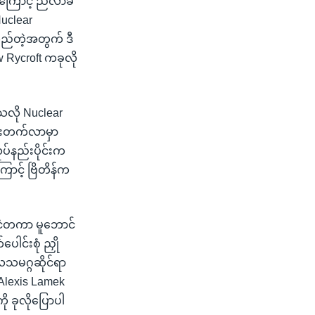
ကြောင့် ညီလာခံ
uclear
ြည်တဲ့အတွက် ဒီ
 Rycroft ကခုလို
သလို Nuclear
 တိုးတက်လာမှာ
ပ်နည်းပိုင်းက
ြောင့် ဗြိတိန်က
ုင်ငံတကာ မူဘောင်
ါင်းစုံ ညှို
လသမဂ္ဂဆိုင်ရာ
Alexis Lamek
 ခုလိုပြောပါ